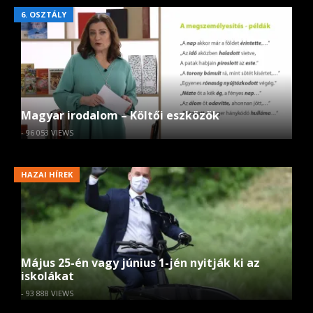
6. OSZTÁLY
Magyar irodalom – Költői eszközök
- 96 053 VIEWS
HAZAI HÍREK
Május 25-én vagy június 1-jén nyitják ki az
iskolákat
- 93 888 VIEWS