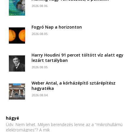
2026.08.06.
Fogyó Nap a horizonton
2026.08.05.
Harry Houdini 91 percet töltött víz alatt egy
lezárt tartályban
2026.08.05.
Weber Antal, a kórházépítő sztárépítész
hagyatéka
2026.08.04.
hágyé
Üdv. Nem lehet. Milyen berendezés lenne az a "mikrohullámú
elektromágnes"? A mik