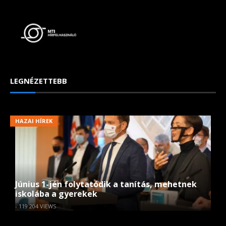
LEGNÉZETTEBB
HAZAI HÍREK
Június 1-jén folytatódik a tanítás, mehetnek
iskolába a gyerekek
- 119 204 VIEWS