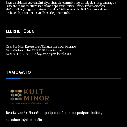
Ezen az oldalon esetenként olyan írások jelennek meg, amelyek a hagyományos
iskolafelfogástól eltérő mintákat népszerűsítenek. Ennek következtében
előfordulhat, hogy az idetévedő kiskorú felhasználók látóköre gyorsabban
szélesedik, mint azt a szülők esetleg szeretnék.
ELÉRHETŐSÉG
Családi Kör Egyesület/Združenie rod. kruhov
Medzilaborecká 17, 82101 Bratislava
+421 911 732 190 |
info@magyar-iskola.sk
TÁMOGATÓ
Realizované s finančnou podporou Fondu na podporu kultúry
národnostných menšín