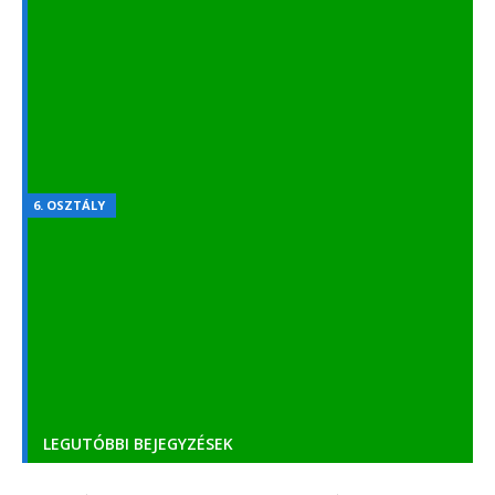
Június 1-jén folytatódik a tanítás, mehetnek
iskolába a gyerekek
2020.05.18.
- 119 204 VIEWS
6. OSZTÁLY
Magyar irodalom – Költői eszközök
2021.08.09.
- 96 053 VIEWS
LEGUTÓBBI BEJEGYZÉSEK