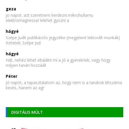
geza
jo napot. azt szeretnem kerdezni.mikrohullamu
elektromagnessel lelehet gyozni a
hágyé
Szépe Judit publikációs jegyzéke (megjelent lektorált munkák)
Kötetek: Szépe Jud
hágyé
Hát, nehéz lehet eltalálni mi a jó a gyereknek, vagy hogy
milyen tanári hozzááll
Péter
Jó napot, a tapasztalatom az, hogy nem is a tanárok létszáma
kevés, hanem az agr
DIGITÁLIS MÚLT