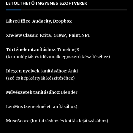
LETÖLTHETŐ INGYENES SZOFTVEREK
LibreOffice
Audacity
,
Dropbox
XnView Classic
Krita
,
GIMP
,
Paint.NET
Történelemtanításhoz
:
TimelineJS
(kronológiák és idővonalk egyszerű készítéséhez)
Idegen nyelvek tanításához
:
Anki
(szó és kép kártyák készítéséhez)
Művészetek tanításához
:
Blender
LenMus
(zeneelmélet tanításához),
MuseScore
(kottaíráshoz és kották lejátszásához)