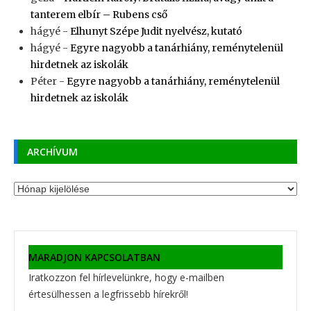
tanterem elbír – Rubens cső
hágyé
-
Elhunyt Szépe Judit nyelvész, kutató
hágyé
-
Egyre nagyobb a tanárhiány, reménytelenül
hirdetnek az iskolák
Péter
-
Egyre nagyobb a tanárhiány, reménytelenül
hirdetnek az iskolák
ARCHÍVUM
Archívum
MARADJON KAPCSOLATBAN
Iratkozzon fel hírlevelünkre, hogy e-mailben
értesülhessen a legfrissebb hírekről!