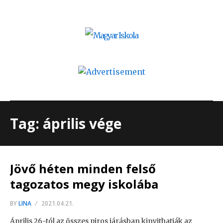
Tag: április vége
Jövő héten minden felső
tagozatos megy iskolába
BY
LINA
2021.04.21.
Április 26-tól az összes piros járásban kinyithatják az