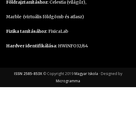
Földrajztanításhoz
:
Celestia
(világűr),
Marble
(virtuális földgömb és atlasz)
Fizika tanításához
:
FisicaLab
Hardver identifikálása
:
HWiNFO32/64
ISSN 2585-853X
© Copyright 2019
Magyar Iskola
· Designed by
Microgramma