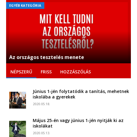
EGYÉB KATEGÓRIA
Az országos tesztelés menete
NÉPSZERŰ
FRISS
HOZZÁSZÓLÁS
Június 1-jén folytatódik a tanítás, mehetnek
iskolába a gyerekek
2020.05.18.
Május 25-én vagy június 1-jén nyitják ki az
iskolákat
2020.05.13.