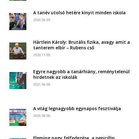
A tanév utolsó hetére kinyit minden iskola
2020.06.09.
Härtlein Károly: Brutális fizika, avagy amit a
tanterem elbír – Rubens cső
2020.11.09.
Egyre nagyobb a tanárhiány, reménytelenül
hirdetnek az iskolák
2021.06.08.
A világ legnagyobb egynapos fesztiválja
2026.08.06.
Fleming nagy felfedezése, a penicillin