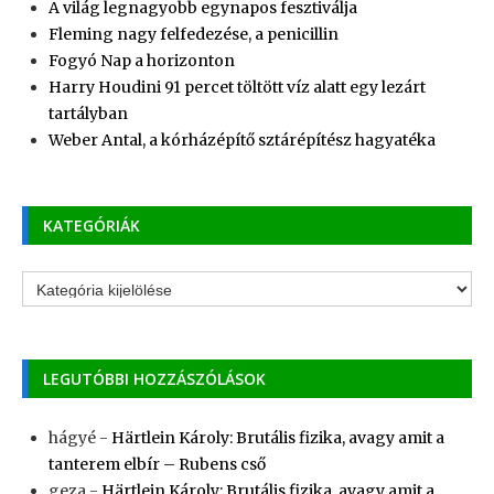
A világ legnagyobb egynapos fesztiválja
Fleming nagy felfedezése, a penicillin
Fogyó Nap a horizonton
Harry Houdini 91 percet töltött víz alatt egy lezárt
tartályban
Weber Antal, a kórházépítő sztárépítész hagyatéka
KATEGÓRIÁK
Kategóriák
LEGUTÓBBI HOZZÁSZÓLÁSOK
hágyé
-
Härtlein Károly: Brutális fizika, avagy amit a
tanterem elbír – Rubens cső
geza
-
Härtlein Károly: Brutális fizika, avagy amit a