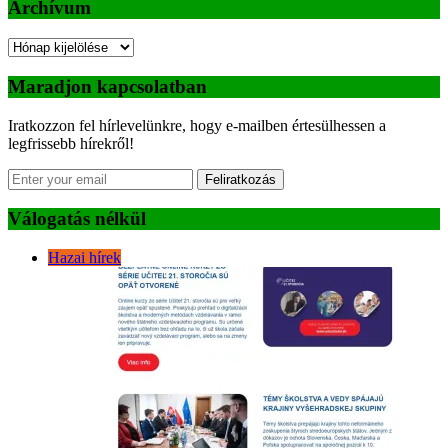
Archívum
Archívum
Maradjon kapcsolatban
Iratkozzon fel hírlevelünkre, hogy e-mailben értesülhessen a
legfrissebb hírekről!
Feliratkozás
Válogatás nélkül
Hazai hírek