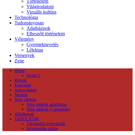
Történelem
Világirodalom
Vizuális kultúra
Technológia
Tudományosan
Adatbázisok
Elbeszélt történelem
Vélemény
Gyermeknevelés
Lélektan
Versenyek
Zene
Home
Home 2
Rólunk
Kapcsolat
Adatvédelem
Mesetár
Népi játékok
Népi játékok adatbázisa
Népi játékok (Csemadok)
Álláskereső
TANULJUNK
Történelmi évfordulók
Informatika szótár