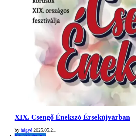
XIX. Csengő Énekszó Érsekújvárban
by
hágyé
2025.05.21.
Egyéb kategória