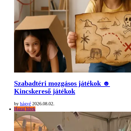
Szabadtéri mozgásos játékok ☻
Kincskereső játékok
by
hágyé
2026.08.02.
Hazai hírek