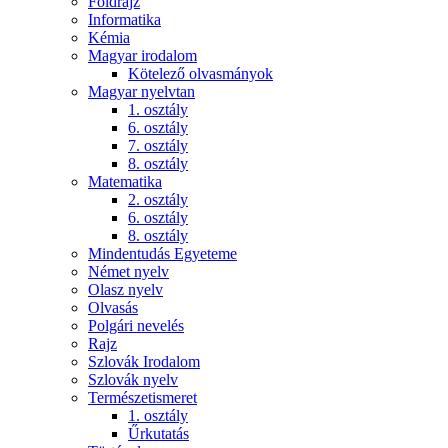
Földrajz
Informatika
Kémia
Magyar irodalom
Kötelező olvasmányok
Magyar nyelvtan
1. osztály
6. osztály
7. osztály
8. osztály
Matematika
2. osztály
6. osztály
8. osztály
Mindentudás Egyeteme
Német nyelv
Olasz nyelv
Olvasás
Polgári nevelés
Rajz
Szlovák Irodalom
Szlovák nyelv
Természetismeret
1. osztály
Űrkutatás