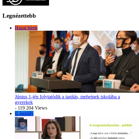
Legnézettebb
Hazai hírek
Június 1-jén folytatódik a tanítás, mehetnek iskolába a
gyerekek
- 119 204 Views
6. osztály