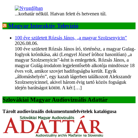
...korhatár nélkül. Hatvan felett és hetvenen túl.
Magyar Interaktív Televízió
100 éve született Rózsás János, „a magyar Szolzsenyicin”
2026.08.06.
100 éve született Rózsás János író, történész, a magyar Gulag-
foglyok krónikása, aki (Lengyel József íróhoz hasonlóan) „a
magyar Szolzsenyicin”-ként is emlegettek. Rózsás János, a
magyar Gulág-irodalom legjelentősebb alkotója mindössze 18
éves volt, amikor szovjet hadifogságba került. Egyik
„állomáshelyén”, egy kazah lágerben találkozott Alekszandr
Szolzsenyicinnel, akivel három évig tartó közös fogságuk
idején barátságot kötött. A két […]
Szlovákiai Magyar Audiovizuális Adattár
Tárolt audiovizuális dokumentumfelvételek katalógusa