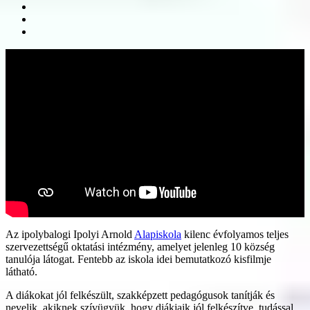
Az ipolybalogi Ipolyi Arnold
Alapiskola
kilenc évfolyamos teljes
szervezettségű oktatási intézmény, amelyet jelenleg 10 község
tanulója látogat. Fentebb az iskola idei bemutatkozó kisfilmje
látható.
A diákokat jól felkészült, szakképzett pedagógusok tanítják és
nevelik, akiknek szívügyük, hogy diákjaik jól felkészítve, tudással