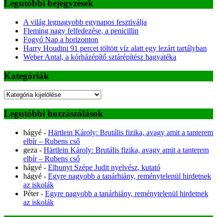
Legutóbbi bejegyzések
A világ legnagyobb egynapos fesztiválja
Fleming nagy felfedezése, a penicillin
Fogyó Nap a horizonton
Harry Houdini 91 percet töltött víz alatt egy lezárt tartályban
Weber Antal, a kórházépítő sztárépítész hagyatéka
Kategóriák
Kategóriák
Legutóbbi hozzászólások
hágyé
-
Härtlein Károly: Brutális fizika, avagy amit a tanterem
elbír – Rubens cső
geza
-
Härtlein Károly: Brutális fizika, avagy amit a tanterem
elbír – Rubens cső
hágyé
-
Elhunyt Szépe Judit nyelvész, kutató
hágyé
-
Egyre nagyobb a tanárhiány, reménytelenül hirdetnek
az iskolák
Péter
-
Egyre nagyobb a tanárhiány, reménytelenül hirdetnek
az iskolák