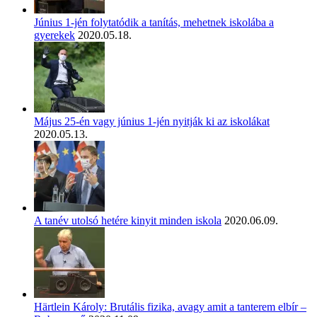
Június 1-jén folytatódik a tanítás, mehetnek iskolába a
gyerekek
2020.05.18.
Május 25-én vagy június 1-jén nyitják ki az iskolákat
2020.05.13.
A tanév utolsó hetére kinyit minden iskola
2020.06.09.
Härtlein Károly: Brutális fizika, avagy amit a tanterem elbír –