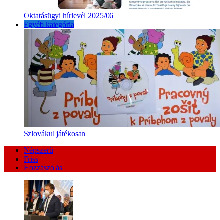
Oktatásügyi hírlevél 2025/06
Egyéb kategória
Szlovákul játékosan
Népszerű
Friss
Hozzászólás