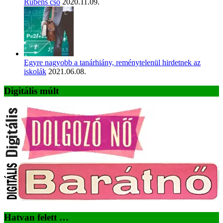
Rubens cső
2020.11.09.
Egyre nagyobb a tanárhiány, reménytelenül hirdetnek az
iskolák
2021.06.08.
Digitális múlt
Hatvan felett …