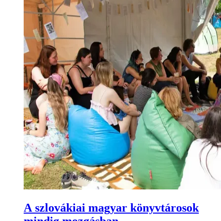
A szlovákiai magyar könyvtárosok
mindig mozgásban