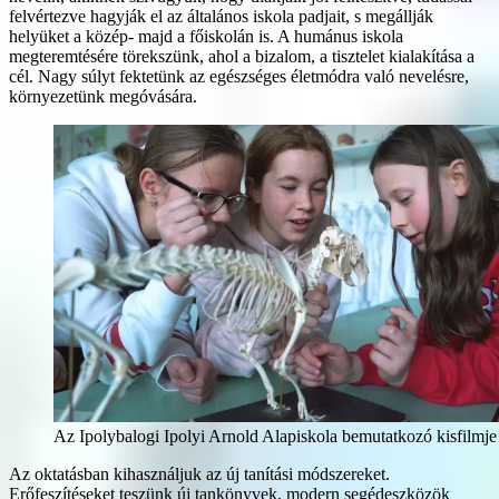
felvértezve hagyják el az általános iskola padjait, s megállják
helyüket a közép- majd a főiskolán is. A humánus iskola
megteremtésére törekszünk, ahol a bizalom, a tisztelet kialakítása a
cél. Nagy súlyt fektetünk az egészséges életmódra való nevelésre,
környezetünk megóvására.
Az Ipolybalogi Ipolyi Arnold Alapiskola bemutatkozó kisfilmje
Az oktatásban kihasználjuk az új tanítási módszereket.
Erőfeszítéseket teszünk új tankönyvek, modern segédeszközök