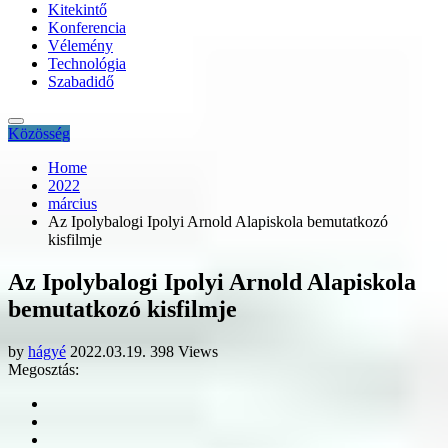
Kitekintő
Konferencia
Vélemény
Technológia
Szabadidő
Közösség
Home
2022
március
Az Ipolybalogi Ipolyi Arnold Alapiskola bemutatkozó
kisfilmje
Az Ipolybalogi Ipolyi Arnold Alapiskola
bemutatkozó kisfilmje
by
hágyé
2022.03.19.
398 Views
Megosztás: