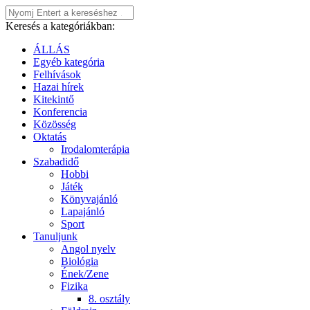
Keresés a kategóriákban:
ÁLLÁS
Egyéb kategória
Felhívások
Hazai hírek
Kitekintő
Konferencia
Közösség
Oktatás
Irodalomterápia
Szabadidő
Hobbi
Játék
Könyvajánló
Lapajánló
Sport
Tanuljunk
Angol nyelv
Biológia
Ének/Zene
Fizika
8. osztály