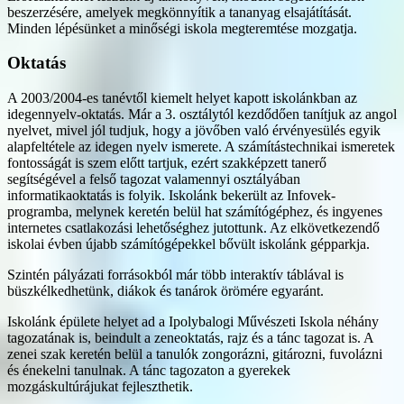
beszerzésére, amelyek megkönnyítik a tananyag elsajátítását.
Minden lépésünket a minőségi iskola megteremtése mozgatja.
Oktatás
A 2003/2004-es tanévtől kiemelt helyet kapott iskolánkban az
idegennyelv-oktatás. Már a 3. osztálytól kezdődően tanítjuk az angol
nyelvet, mivel jól tudjuk, hogy a jövőben való érvényesülés egyik
alapfeltétele az idegen nyelv ismerete. A számítástechnikai ismeretek
fontosságát is szem előtt tartjuk, ezért szakképzett tanerő
segítségével a felső tagozat valamennyi osztályában
informatikaoktatás is folyik. Iskolánk bekerült az Infovek-
programba, melynek keretén belül hat számítógéphez, és ingyenes
internetes csatlakozási lehetőséghez jutottunk. Az elkövetkezendő
iskolai évben újabb számítógépekkel bővült iskolánk gépparkja.
Szintén pályázati forrásokból már több interaktív táblával is
büszkélkedhetünk, diákok és tanárok örömére egyaránt.
Iskolánk épülete helyet ad a Ipolybalogi Művészeti Iskola néhány
tagozatának is, beindult a zeneoktatás, rajz és a tánc tagozat is. A
zenei szak keretén belül a tanulók zongorázni, gitározni, fuvolázni
és énekelni tanulnak. A tánc tagozaton a gyerekek
mozgáskultúrájukat fejleszthetik.