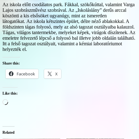
Az iskola előtt csodálatos park. Fákkal, szökőkúttal, valamint Varga
Lajos szobrászművész szobrával. Az
Iskoláslány
derűs arccal
köszönti a kis elsősöket ugyanúgy, mint az ismeretlen
látogatókat. Az iskola kétszintes épület, délre néző ablakokkal. A
földszinten tágas folyosó, mely az alsó tagozat osztályaiba kalauzol.
Tágas, világos tantermekbe, melyeket képek, virágok díszítenek. Az
emeletre felvezető lépcső a folyosó bal illetve jobb oldalán található.
Itt a felső tagozat osztályait, valamint a kémiai laboratóriumot
helyezték el.
Share this:
Facebook
X
Like this:
Loading…
Related