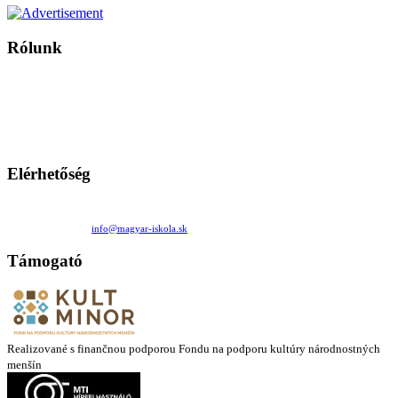
Rólunk
A Magyar Iskola a szlovákiai magyar iskolák, tanárok, szülők és
persze a diákok fóruma
Ezen az oldalon esetenként olyan írások jelennek meg, amelyek a hagyományos iskolafelfogástól eltérő
mintákat népszerűsítenek. Ennek következtében előfordulhat, hogy az idetévedő kiskorú felhasználók
látóköre gyorsabban szélesedik, mint azt a szülők esetleg szeretnék.
Elérhetőség
Családi Kör Egyesület/Združenie rod. kruhov
Medzilaborecká 17, 82101 Bratislava
+421 911 732 190 |
info@magyar-iskola.sk
Támogató
Realizované s finančnou podporou Fondu na podporu kultúry národnostných
menšín