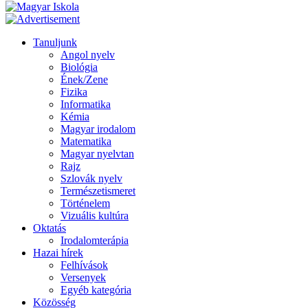
Tanuljunk
Angol nyelv
Biológia
Ének/Zene
Fizika
Informatika
Kémia
Magyar irodalom
Matematika
Magyar nyelvtan
Rajz
Szlovák nyelv
Természetismeret
Történelem
Vizuális kultúra
Oktatás
Irodalomterápia
Hazai hírek
Felhívások
Versenyek
Egyéb kategória
Közösség