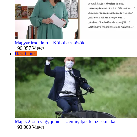
Magyar irodalom – Költői eszközök
- 96 057 Views
Hazai hírek
Május 25-én vagy június 1-jén nyitják ki az iskolákat
- 93 888 Views