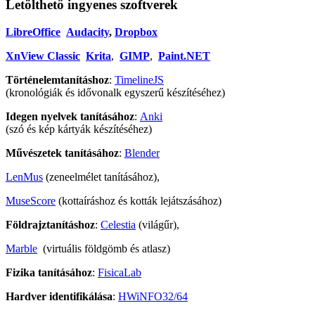
Letölthető ingyenes szoftverek
LibreOffice
Audacity
,
Dropbox
XnView Classic
Krita
,
GIMP
,
Paint.NET
Történelemtanításhoz
:
TimelineJS
(kronológiák és idővonalk egyszerű készítéséhez)
Idegen nyelvek tanításához
:
Anki
(szó és kép kártyák készítéséhez)
Művészetek tanításához
:
Blender
LenMus
(zeneelmélet tanításához),
MuseScore
(kottaíráshoz és kották lejátszásához)
Földrajztanításhoz
:
Celestia
(világűr),
Marble
(virtuális földgömb és atlasz)
Fizika tanításához
:
FisicaLab
Hardver identifikálása
:
HWiNFO32/64