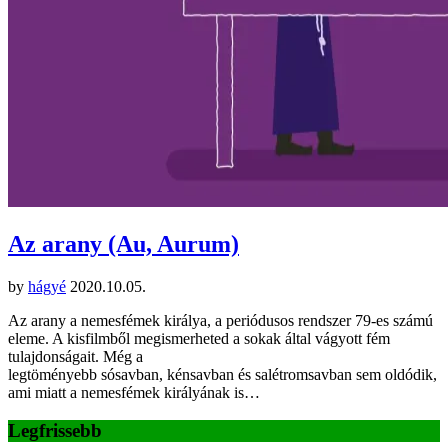
Az arany (Au, Aurum)
by
hágyé
2020.10.05.
Az arany a nemesfémek királya, a periódusos rendszer 79-es számú
eleme. A kisfilmből megismerheted a sokak által vágyott fém
tulajdonságait. Még a
legtöményebb sósavban, kénsavban és salétromsavban sem oldódik,
ami miatt a nemesfémek királyának is…
Legfrissebb