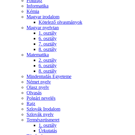
Földrajz
Informatika
Kémia
Magyar irodalom
Kötelező olvasmányok
Magyar nyelvtan
1. osztály
6. osztály
7. osztály
8. osztály
Matematika
2. osztály
6. osztály
8. osztály
Mindentudás Egyeteme
Német nyelv
Olasz nyelv
Olvasás
Polgári nevelés
Rajz
Szlovák Irodalom
Szlovák nyelv
Természetismeret
1. osztály
Űrkutatás