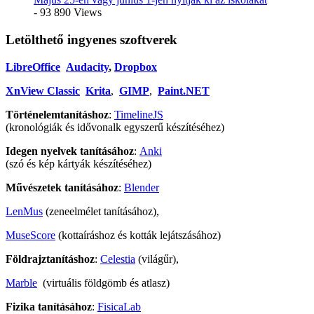
- 93 890 Views
Letölthető ingyenes szoftverek
LibreOffice
Audacity
,
Dropbox
XnView Classic
Krita
,
GIMP
,
Paint.NET
Történelemtanításhoz
:
TimelineJS
(kronológiák és idővonalk egyszerű készítéséhez)
Idegen nyelvek tanításához
:
Anki
(szó és kép kártyák készítéséhez)
Művészetek tanításához
:
Blender
LenMus
(zeneelmélet tanításához),
MuseScore
(kottaíráshoz és kották lejátszásához)
Földrajztanításhoz
:
Celestia
(világűr),
Marble
(virtuális földgömb és atlasz)
Fizika tanításához
:
FisicaLab