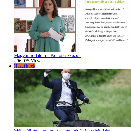
Magyar irodalom – Költői eszközök
- 96 075 Views
Hazai hírek
Május 25-én vagy június 1-jén nyitják ki az iskolákat