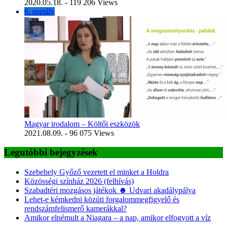
2020.05.18.
- 119 206 Views
6. osztály
Magyar irodalom – Költői eszközök
2021.08.09.
- 96 075 Views
Legutóbbi bejegyzések
Szebehely Győző vezetett el minket a Holdra
Közösségi színház 2026 (felhívás)
Szabadtéri mozgásos játékok ☻ Udvari akadálypálya
Lehet-e kémkedni közúti forgalommegfigyelő és
rendszámfelismerő kamerákkal?
Amikor elnémult a Niagara – a nap, amikor elfogyott a víz