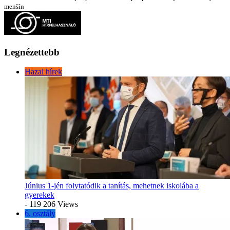
menšín
Legnézettebb
Hazai hírek
Június 1-jén folytatódik a tanítás, mehetnek iskolába a
gyerekek
- 119 206 Views
6. osztály