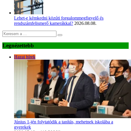
Lehet-e kémkedni közúti forgalommegfigyelő és
rendszámfelismerő kamerákkal?
2026.08.08.
Legnézettebb
Hazai hírek
Június 1-jén folytatódik a tanítás, mehetnek iskolába a
gyerekek