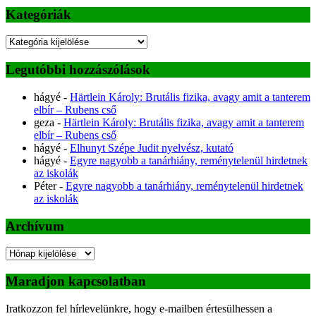
Kategóriák
Kategóriák
Legutóbbi hozzászólások
hágyé
-
Härtlein Károly: Brutális fizika, avagy amit a tanterem
elbír – Rubens cső
geza
-
Härtlein Károly: Brutális fizika, avagy amit a tanterem
elbír – Rubens cső
hágyé
-
Elhunyt Szépe Judit nyelvész, kutató
hágyé
-
Egyre nagyobb a tanárhiány, reménytelenül hirdetnek
az iskolák
Péter
-
Egyre nagyobb a tanárhiány, reménytelenül hirdetnek
az iskolák
Archívum
Archívum
Maradjon kapcsolatban
Iratkozzon fel hírlevelünkre, hogy e-mailben értesülhessen a