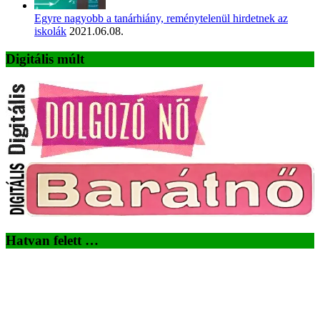
Egyre nagyobb a tanárhiány, reménytelenül hirdetnek az
iskolák
2021.06.08.
Digitális múlt
Hatvan felett …