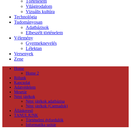
Történelem
Világirodalom
Vizuális kultúra
Technológia
Tudományosan
Adatbázisok
Elbeszélt történelem
Vélemény
Gyermeknevelés
Lélektan
Versenyek
Zene
Home
Home 2
Rólunk
Kapcsolat
Adatvédelem
Mesetár
Népi játékok
Népi játékok adatbázisa
Népi játékok (Csemadok)
Álláskereső
TANULJUNK
Történelmi évfordulók
Informatika szótár