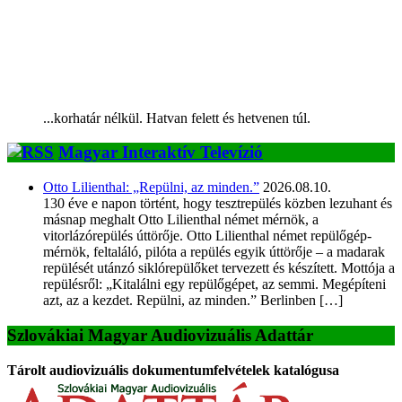
...korhatár nélkül. Hatvan felett és hetvenen túl.
Magyar Interaktív Televízió
Otto Lilienthal: „Repülni, az minden.”
2026.08.10.
130 éve e napon történt, hogy tesztrepülés közben lezuhant és
másnap meghalt Otto Lilienthal német mérnök, a
vitorlázórepülés úttörője. Otto Lilienthal német repülőgép-
mérnök, feltaláló, pilóta a repülés egyik úttörője – a madarak
repülését utánzó siklórepülőket tervezett és készített. Mottója a
repülésről: „Kitalálni egy repülőgépet, az semmi. Megépíteni
azt, az a kezdet. Repülni, az minden.” Berlinben […]
Szlovákiai Magyar Audiovizuális Adattár
Tárolt audiovizuális dokumentumfelvételek katalógusa