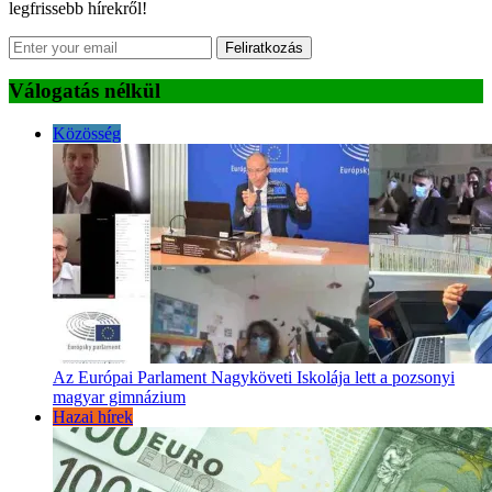
legfrissebb hírekről!
Feliratkozás
Válogatás nélkül
Közösség
Az Európai Parlament Nagyköveti Iskolája lett a pozsonyi
magyar gimnázium
Hazai hírek