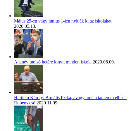
Május 25-én vagy június 1-jén nyitják ki az iskolákat
2020.05.13.
A tanév utolsó hetére kinyit minden iskola
2020.06.09.
Härtlein Károly: Brutális fizika, avagy amit a tanterem elbír –
Rubens cső
2020.11.09.