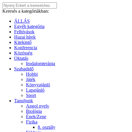
Keresés a kategóriákban:
ÁLLÁS
Egyéb kategória
Felhívások
Hazai hírek
Kitekintő
Konferencia
Közösség
Oktatás
Irodalomterápia
Szabadidő
Hobbi
Játék
Könyvajánló
Lapajánló
Sport
Tanuljunk
Angol nyelv
Biológia
Ének/Zene
Fizika
8. osztály