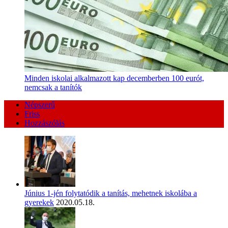
Minden iskolai alkalmazott kap decemberben 100 eurót,
nemcsak a tanítók
Népszerű
Friss
Hozzászólás
Június 1-jén folytatódik a tanítás, mehetnek iskolába a
gyerekek
2020.05.18.