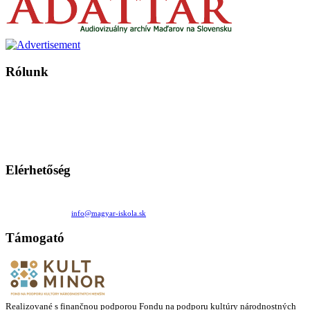
Rólunk
A Magyar Iskola a szlovákiai magyar iskolák, tanárok, szülők és
persze a diákok fóruma
Ezen az oldalon esetenként olyan írások jelennek meg, amelyek a hagyományos iskolafelfogástól eltérő
mintákat népszerűsítenek. Ennek következtében előfordulhat, hogy az idetévedő kiskorú felhasználók
látóköre gyorsabban szélesedik, mint azt a szülők esetleg szeretnék.
Elérhetőség
Családi Kör Egyesület/Združenie rod. kruhov
Medzilaborecká 17, 82101 Bratislava
+421 911 732 190 |
info@magyar-iskola.sk
Támogató
Realizované s finančnou podporou Fondu na podporu kultúry národnostných