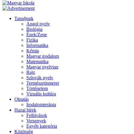
Tanuljunk
Angol nyelv
Biológia
Ének/Zene
Fizika
Informatika
Kémia
Magyar irodalom
Matematika
Magyar nyelvtan
Rajz
Szlovák nyelv
Természetismeret
Történelem
Vizuális kultúra
Oktatás
Irodalomterápia
Hazai hírek
Felhívások
Versenyek
Egyéb kategória
Közösség