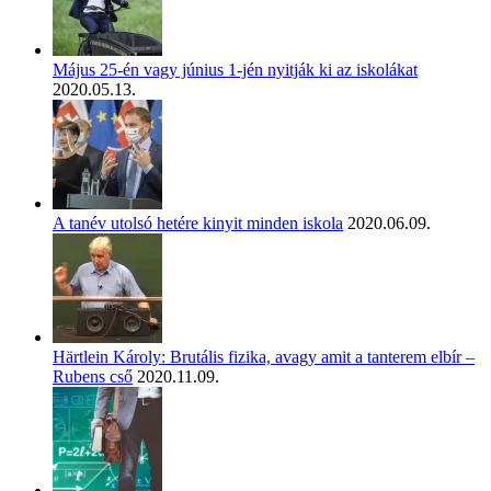
Május 25-én vagy június 1-jén nyitják ki az iskolákat
2020.05.13.
A tanév utolsó hetére kinyit minden iskola
2020.06.09.
Härtlein Károly: Brutális fizika, avagy amit a tanterem elbír –
Rubens cső
2020.11.09.