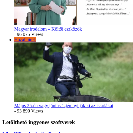
Magyar irodalom – Költői eszközök
- 96 075 Views
Hazai hírek
Május 25-én vagy június 1-jén nyitják ki az iskolákat
- 93 890 Views
Letölthető ingyenes szoftverek