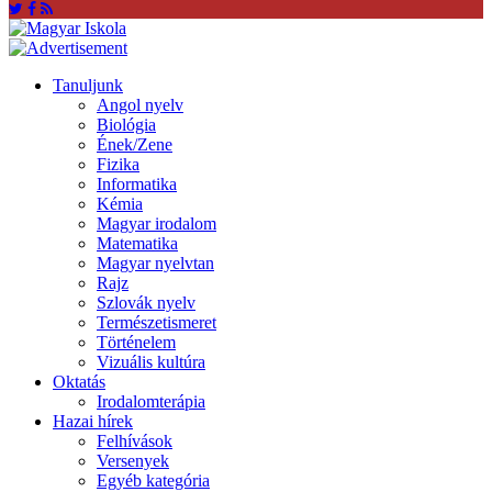
Tanuljunk
Angol nyelv
Biológia
Ének/Zene
Fizika
Informatika
Kémia
Magyar irodalom
Matematika
Magyar nyelvtan
Rajz
Szlovák nyelv
Természetismeret
Történelem
Vizuális kultúra
Oktatás
Irodalomterápia
Hazai hírek
Felhívások
Versenyek
Egyéb kategória