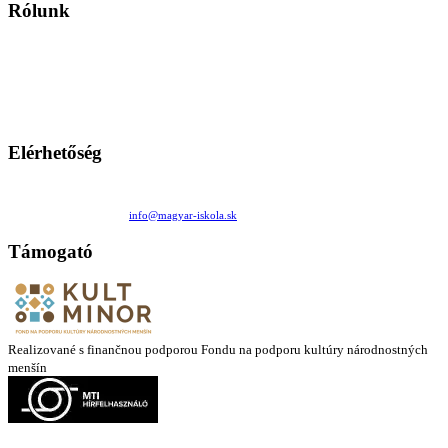
Rólunk
A Magyar Iskola a szlovákiai magyar iskolák, tanárok, szülők és
persze a diákok fóruma
Ezen az oldalon esetenként olyan írások jelennek meg, amelyek a hagyományos iskolafelfogástól eltérő
mintákat népszerűsítenek. Ennek következtében előfordulhat, hogy az idetévedő kiskorú felhasználók
látóköre gyorsabban szélesedik, mint azt a szülők esetleg szeretnék.
Elérhetőség
Családi Kör Egyesület/Združenie rod. kruhov
Medzilaborecká 17, 82101 Bratislava
+421 911 732 190 |
info@magyar-iskola.sk
Támogató
Realizované s finančnou podporou Fondu na podporu kultúry národnostných
menšín