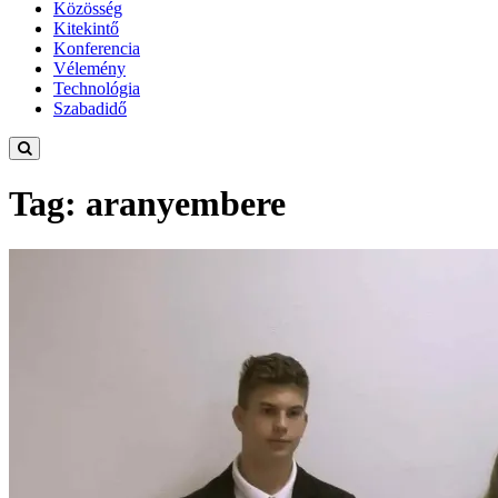
Közösség
Kitekintő
Konferencia
Vélemény
Technológia
Szabadidő
Tag: aranyembere