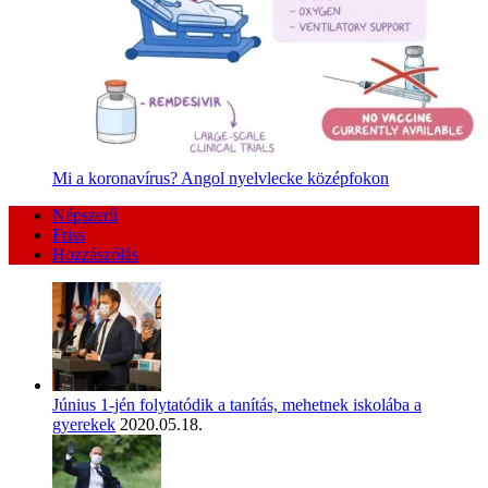
Mi a koronavírus? Angol nyelvlecke középfokon
Népszerű
Friss
Hozzászólás
Június 1-jén folytatódik a tanítás, mehetnek iskolába a
gyerekek
2020.05.18.