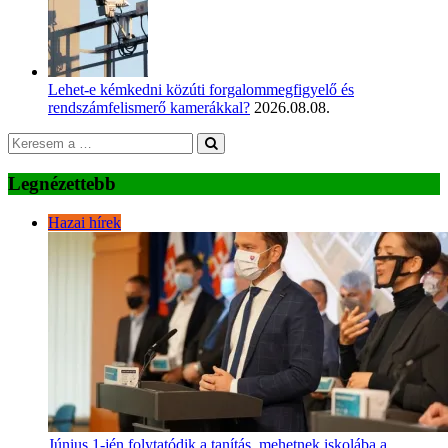
Lehet-e kémkedni közúti forgalommegfigyelő és
rendszámfelismerő kamerákkal?
2026.08.08.
Legnézettebb
Hazai hírek
Június 1-jén folytatódik a tanítás, mehetnek iskolába a