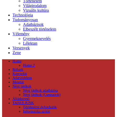
Történelem
Világirodalom
Vizuális kultúra
Technológia
Tudományosan
Adatbázisok
Elbeszélt történelem
Vélemény
Gyermeknevelés
Lélektan
Versenyek
Zene
Home
Home 2
Rólunk
Kapcsolat
Adatvédelem
Mesetár
Népi játékok
Népi játékok adatbázisa
Népi játékok (Csemadok)
Álláskereső
TANULJUNK
Történelmi évfordulók
Informatika szótár