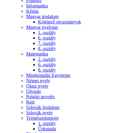
Földrajz
Informatika
Kémia
Magyar irodalom
Kötelező olvasmányok
Magyar nyelvtan
1. osztály
6. osztály
7. osztály
8. osztály
Matematika
2. osztály
6. osztály
8. osztály
Mindentudás Egyeteme
Német nyelv
Olasz nyelv
Olvasás
Polgári nevelés
Rajz
Szlovák Irodalom
Szlovák nyelv
Természetismeret
1. osztály
Űrkutatás