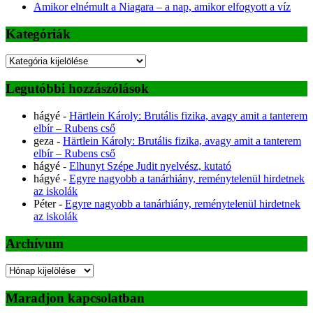
Amikor elnémult a Niagara – a nap, amikor elfogyott a víz
Kategóriák
Kategóriák
Legutóbbi hozzászólások
hágyé
-
Härtlein Károly: Brutális fizika, avagy amit a tanterem
elbír – Rubens cső
geza
-
Härtlein Károly: Brutális fizika, avagy amit a tanterem
elbír – Rubens cső
hágyé
-
Elhunyt Szépe Judit nyelvész, kutató
hágyé
-
Egyre nagyobb a tanárhiány, reménytelenül hirdetnek
az iskolák
Péter
-
Egyre nagyobb a tanárhiány, reménytelenül hirdetnek
az iskolák
Archívum
Archívum
Maradjon kapcsolatban