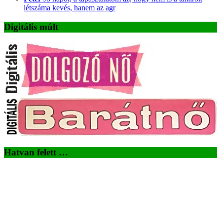
létszáma kevés, hanem az agr
Digitális múlt
Hatvan felett …