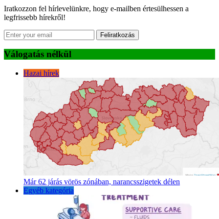
Iratkozzon fel hírlevelünkre, hogy e-mailben értesülhessen a
legfrissebb hírekről!
Feliratkozás
Válogatás nélkül
Hazai hírek
Már 62 járás vörös zónában, narancsszigetek délen
Egyéb kategória