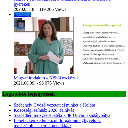
gyerekek
2020.05.18.
- 119 206 Views
6. osztály
Magyar irodalom – Költői eszközök
2021.08.09.
- 96 075 Views
Legutóbbi bejegyzések
Szebehely Győző vezetett el minket a Holdra
Közösségi színház 2026 (felhívás)
Szabadtéri mozgásos játékok ☻ Udvari akadálypálya
Lehet-e kémkedni közúti forgalommegfigyelő és
rendszámfelismerő kamerákkal?