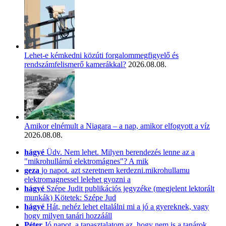
Lehet-e kémkedni közúti forgalommegfigyelő és
rendszámfelismerő kamerákkal?
2026.08.08.
Amikor elnémult a Niagara – a nap, amikor elfogyott a víz
2026.08.08.
hágyé
Üdv. Nem lehet. Milyen berendezés lenne az a
"mikrohullámú elektromágnes"? A mik
geza
jo napot. azt szeretnem kerdezni.mikrohullamu
elektromagnessel lelehet gyozni a
hágyé
Szépe Judit publikációs jegyzéke (megjelent lektorált
munkák) Kötetek: Szépe Jud
hágyé
Hát, nehéz lehet eltalálni mi a jó a gyereknek, vagy
hogy milyen tanári hozzááll
Péter
Jó napot, a tapasztalatom az, hogy nem is a tanárok