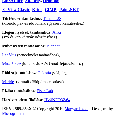
LibreOffice
Audacity
,
Dropbox
XnView Classic
Krita
,
GIMP
,
Paint.NET
Történelemtanításhoz
:
TimelineJS
(kronológiák és idővonalk egyszerű készítéséhez)
Idegen nyelvek tanításához
:
Anki
(szó és kép kártyák készítéséhez)
Művészetek tanításához
:
Blender
LenMus
(zeneelmélet tanításához),
MuseScore
(kottaíráshoz és kották lejátszásához)
Földrajztanításhoz
:
Celestia
(világűr),
Marble
(virtuális földgömb és atlasz)
Fizika tanításához
:
FisicaLab
Hardver identifikálása
:
HWiNFO32/64
ISSN 2585-853X
© Copyright 2019
Magyar Iskola
· Designed by
Microgramma