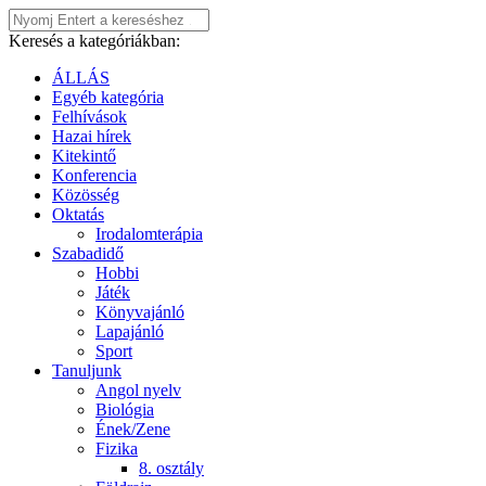
Keresés a kategóriákban:
ÁLLÁS
Egyéb kategória
Felhívások
Hazai hírek
Kitekintő
Konferencia
Közösség
Oktatás
Irodalomterápia
Szabadidő
Hobbi
Játék
Könyvajánló
Lapajánló
Sport
Tanuljunk
Angol nyelv
Biológia
Ének/Zene
Fizika
8. osztály