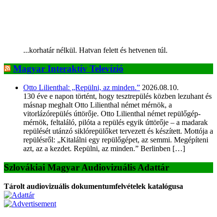
...korhatár nélkül. Hatvan felett és hetvenen túl.
Magyar Interaktív Televízió
Otto Lilienthal: „Repülni, az minden.”
2026.08.10.
130 éve e napon történt, hogy tesztrepülés közben lezuhant és
másnap meghalt Otto Lilienthal német mérnök, a
vitorlázórepülés úttörője. Otto Lilienthal német repülőgép-
mérnök, feltaláló, pilóta a repülés egyik úttörője – a madarak
repülését utánzó siklórepülőket tervezett és készített. Mottója a
repülésről: „Kitalálni egy repülőgépet, az semmi. Megépíteni
azt, az a kezdet. Repülni, az minden.” Berlinben […]
Szlovákiai Magyar Audiovizuális Adattár
Tárolt audiovizuális dokumentumfelvételek katalógusa