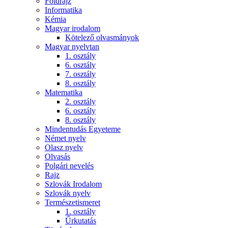
Földrajz
Informatika
Kémia
Magyar irodalom
Kötelező olvasmányok
Magyar nyelvtan
1. osztály
6. osztály
7. osztály
8. osztály
Matematika
2. osztály
6. osztály
8. osztály
Mindentudás Egyeteme
Német nyelv
Olasz nyelv
Olvasás
Polgári nevelés
Rajz
Szlovák Irodalom
Szlovák nyelv
Természetismeret
1. osztály
Űrkutatás