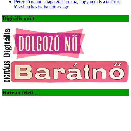
Péter
Jó napot, a tapasztalatom az, hogy nem is a tanárok
létszáma kevés, hanem az agr
Digitális múlt
Hatvan felett …