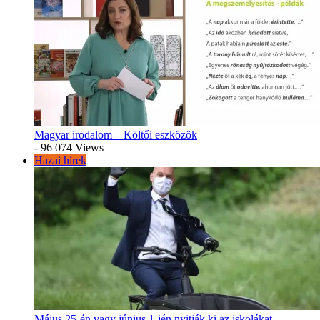
Magyar irodalom – Költői eszközök
- 96 074 Views
Hazai hírek
Május 25-én vagy június 1-jén nyitják ki az iskolákat