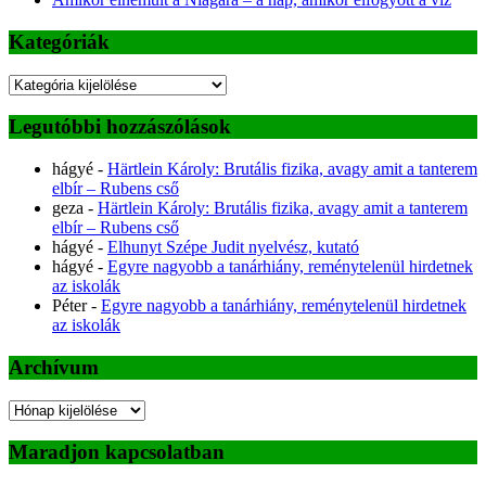
Kategóriák
Kategóriák
Legutóbbi hozzászólások
hágyé
-
Härtlein Károly: Brutális fizika, avagy amit a tanterem
elbír – Rubens cső
geza
-
Härtlein Károly: Brutális fizika, avagy amit a tanterem
elbír – Rubens cső
hágyé
-
Elhunyt Szépe Judit nyelvész, kutató
hágyé
-
Egyre nagyobb a tanárhiány, reménytelenül hirdetnek
az iskolák
Péter
-
Egyre nagyobb a tanárhiány, reménytelenül hirdetnek
az iskolák
Archívum
Archívum
Maradjon kapcsolatban