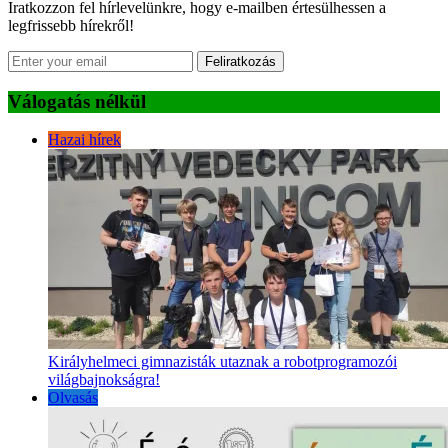
Iratkozzon fel hírlevelünkre, hogy e-mailben értesülhessen a
legfrissebb hírekről!
Feliratkozás
Válogatás nélkül
Hazai hírek
Királyhelmeci gimnazisták utaznak a robotprogramozói
világbajnokságra!
Olvasás