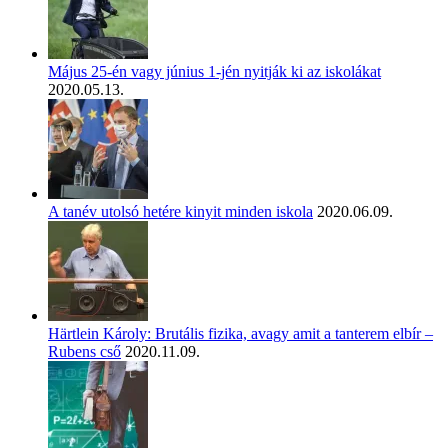
Május 25-én vagy június 1-jén nyitják ki az iskolákat
2020.05.13.
A tanév utolsó hetére kinyit minden iskola
2020.06.09.
Härtlein Károly: Brutális fizika, avagy amit a tanterem elbír –
Rubens cső
2020.11.09.