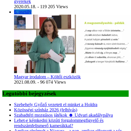
gyerekek
2020.05.18.
- 119 205 Views
6. osztály
Magyar irodalom – Költői eszközök
2021.08.09.
- 96 074 Views
Legutóbbi bejegyzések
Szebehely Győző vezetett el minket a Holdra
Közösségi színház 2026 (felhívás)
Szabadtéri mozgásos játékok ☻ Udvari akadálypálya
Lehet-e kémkedni közúti forgalommegfigyelő és
rendszámfelismerő kamerákkal?
Amikor elnémult a Niagara – a nap, amikor elfogyott a víz