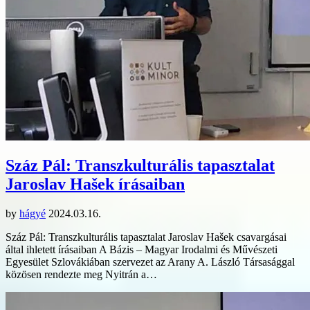
Száz Pál: Transzkulturális tapasztalat
Jaroslav Hašek írásaiban
by
hágyé
2024.03.16.
Száz Pál: Transzkulturális tapasztalat Jaroslav Hašek csavargásai
által ihletett írásaiban A Bázis – Magyar Irodalmi és Művészeti
Egyesület Szlovákiában szervezet az Arany A. László Társasággal
közösen rendezte meg Nyitrán a…