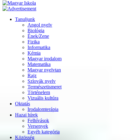
Tanuljunk
Angol nyelv
Biológia
Ének/Zene
Fizika
Informatika
Kémia
Magyar irodalom
Matematika
Magyar nyelvtan
Rajz
Szlovák nyelv
Természetismeret
Történelem
Vizuális kultúra
Oktatás
Irodalomterápia
Hazai hírek
Felhívások
Versenyek
Egyéb kategória
Közösség