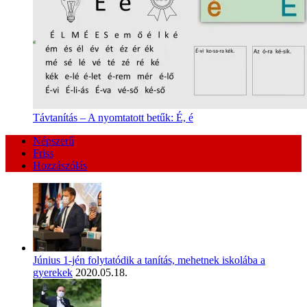
Távtanítás – A nyomtatott betűk: É, é
Népszerű
Friss
Hozzászólás
Június 1-jén folytatódik a tanítás, mehetnek iskolába a
gyerekek
2020.05.18.