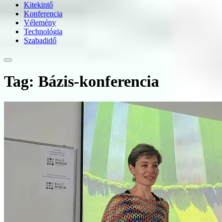
Kitekintő
Konferencia
Vélemény
Technológia
Szabadidő
Tag: Bázis-konferencia