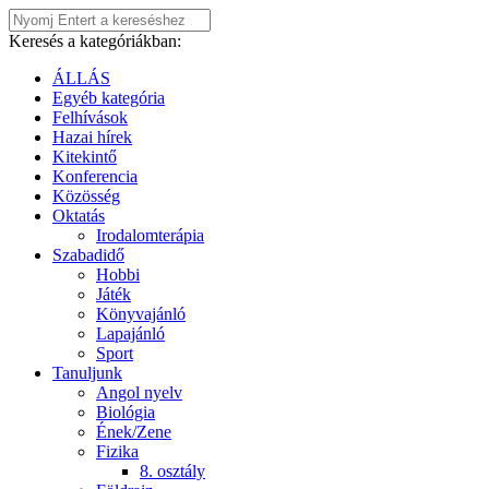
Keresés a kategóriákban:
ÁLLÁS
Egyéb kategória
Felhívások
Hazai hírek
Kitekintő
Konferencia
Közösség
Oktatás
Irodalomterápia
Szabadidő
Hobbi
Játék
Könyvajánló
Lapajánló
Sport
Tanuljunk
Angol nyelv
Biológia
Ének/Zene
Fizika
8. osztály