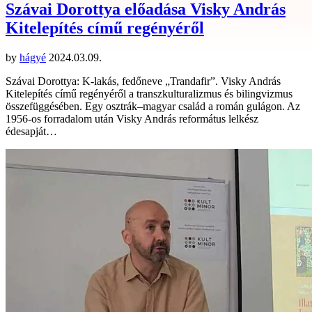
Szávai Dorottya előadása Visky András
Kitelepítés című regényéről
by
hágyé
2024.03.09.
Szávai Dorottya: K-lakás, fedőneve „Trandafir”. Visky András
Kitelepítés című regényéről a transzkulturalizmus és bilingvizmus
összefüggésében. Egy ​osztrák–magyar család a román gulágon. Az
1956-os forradalom után Visky András református lelkész
édesapját…