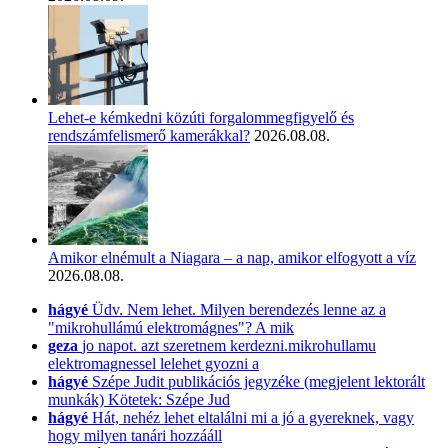
Lehet-e kémkedni közúti forgalommegfigyelő és
rendszámfelismerő kamerákkal?
2026.08.08.
Amikor elnémult a Niagara – a nap, amikor elfogyott a víz
2026.08.08.
hágyé
Üdv. Nem lehet. Milyen berendezés lenne az a
"mikrohullámú elektromágnes"? A mik
geza
jo napot. azt szeretnem kerdezni.mikrohullamu
elektromagnessel lelehet gyozni a
hágyé
Szépe Judit publikációs jegyzéke (megjelent lektorált
munkák) Kötetek: Szépe Jud
hágyé
Hát, nehéz lehet eltalálni mi a jó a gyereknek, vagy
hogy milyen tanári hozzááll