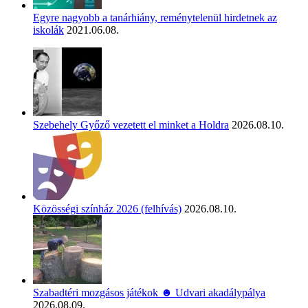
Egyre nagyobb a tanárhiány, reménytelenül hirdetnek az
iskolák
2021.06.08.
Szebehely Győző vezetett el minket a Holdra
2026.08.10.
Közösségi színház 2026 (felhívás)
2026.08.10.
Szabadtéri mozgásos játékok ☻ Udvari akadálypálya
2026.08.09.