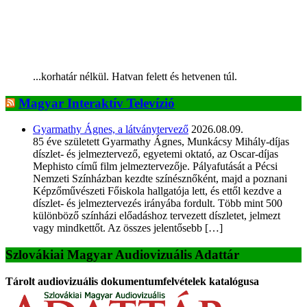
...korhatár nélkül. Hatvan felett és hetvenen túl.
Magyar Interaktív Televízió
Gyarmathy Ágnes, a látványtervező
2026.08.09.
85 éve született Gyarmathy Ágnes, Munkácsy Mihály-díjas
díszlet- és jelmeztervező, egyetemi oktató, az Oscar-díjas
Mephisto című film jelmeztervezője. Pályafutását a Pécsi
Nemzeti Színházban kezdte színésznőként, majd a poznani
Képzőművészeti Főiskola hallgatója lett, és ettől kezdve a
díszlet- és jelmeztervezés irányába fordult. Több mint 500
különböző színházi előadáshoz tervezett díszletet, jelmezt
vagy mindkettőt. Az összes jelentősebb […]
Szlovákiai Magyar Audiovizuális Adattár
Tárolt audiovizuális dokumentumfelvételek katalógusa