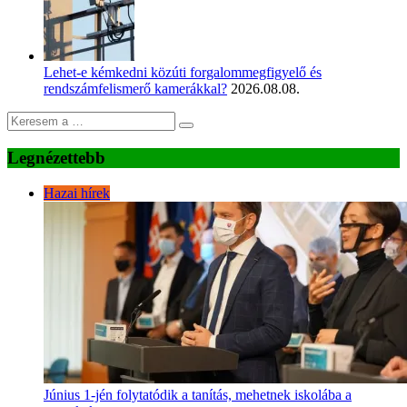
Lehet-e kémkedni közúti forgalommegfigyelő és
rendszámfelismerő kamerákkal?
2026.08.08.
Legnézettebb
Hazai hírek
Június 1-jén folytatódik a tanítás, mehetnek iskolába a