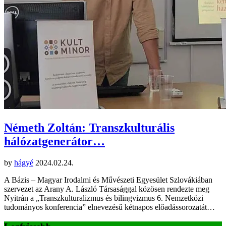
Németh Zoltán: Transzkulturális
hálózatgenerátor…
by
hágyé
2024.02.24.
A Bázis – Magyar Irodalmi és Művészeti Egyesület Szlovákiában
szervezet az Arany A. László Társasággal közösen rendezte meg
Nyitrán a „Transzkulturalizmus és bilingvizmus 6. Nemzetközi
tudományos konferencia” elnevezésű kétnapos előadássorozatát…