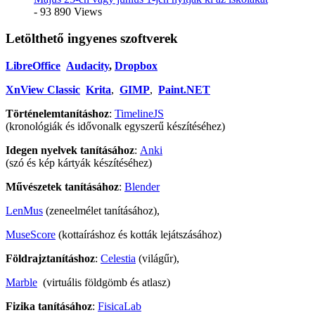
- 93 890 Views
Letölthető ingyenes szoftverek
LibreOffice
Audacity
,
Dropbox
XnView Classic
Krita
,
GIMP
,
Paint.NET
Történelemtanításhoz
:
TimelineJS
(kronológiák és idővonalk egyszerű készítéséhez)
Idegen nyelvek tanításához
:
Anki
(szó és kép kártyák készítéséhez)
Művészetek tanításához
:
Blender
LenMus
(zeneelmélet tanításához),
MuseScore
(kottaíráshoz és kották lejátszásához)
Földrajztanításhoz
:
Celestia
(világűr),
Marble
(virtuális földgömb és atlasz)
Fizika tanításához
:
FisicaLab