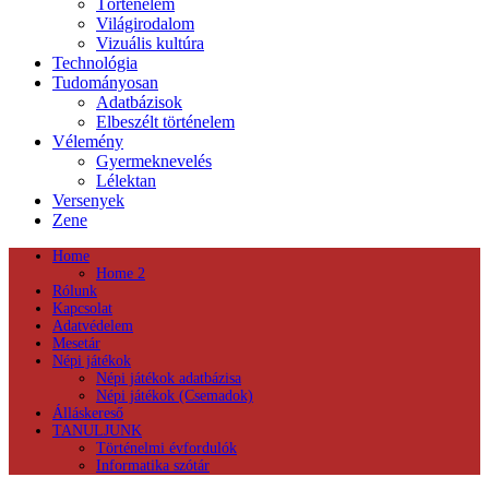
Történelem
Világirodalom
Vizuális kultúra
Technológia
Tudományosan
Adatbázisok
Elbeszélt történelem
Vélemény
Gyermeknevelés
Lélektan
Versenyek
Zene
Home
Home 2
Rólunk
Kapcsolat
Adatvédelem
Mesetár
Népi játékok
Népi játékok adatbázisa
Népi játékok (Csemadok)
Álláskereső
TANULJUNK
Történelmi évfordulók
Informatika szótár