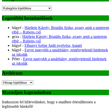
Kategóriák
Legutóbbi hozzászólások
hágyé
-
Härtlein Károly: Brutális fizika, avagy amit a tanterem
elbír – Rubens cső
geza
-
Härtlein Károly: Brutális fizika, avagy amit a tanterem
elbír – Rubens cső
hágyé
-
Elhunyt Szépe Judit nyelvész, kutató
hágyé
-
Egyre nagyobb a tanárhiány, reménytelenül hirdetnek
az iskolák
Péter
-
Egyre nagyobb a tanárhiány, reménytelenül hirdetnek
az iskolák
Archívum
Archívum
Maradjon kapcsolatban
Iratkozzon fel hírlevelünkre, hogy e-mailben értesülhessen a
legfrissebb hírekről!