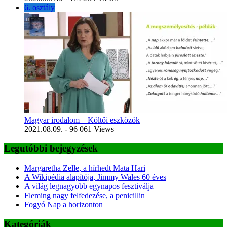
6. osztály
Magyar irodalom – Költői eszközök
2021.08.09.
- 96 061 Views
Legutóbbi bejegyzések
Margaretha Zelle, a hírhedt Mata Hari
A Wikipédia alapítója, Jimmy Wales 60 éves
A világ legnagyobb egynapos fesztiválja
Fleming nagy felfedezése, a penicillin
Fogyó Nap a horizonton
Kategóriák