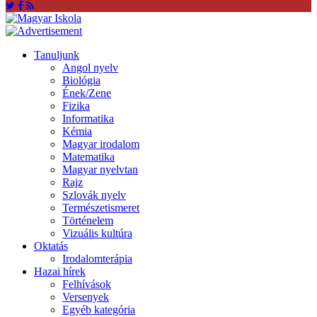
Tanuljunk
Angol nyelv
Biológia
Ének/Zene
Fizika
Informatika
Kémia
Magyar irodalom
Matematika
Magyar nyelvtan
Rajz
Szlovák nyelv
Természetismeret
Történelem
Vizuális kultúra
Oktatás
Irodalomterápia
Hazai hírek
Felhívások
Versenyek
Egyéb kategória