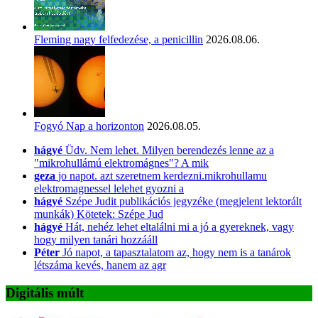
Fleming nagy felfedezése, a penicillin
2026.08.06.
Fogyó Nap a horizonton
2026.08.05.
hágyé
Üdv. Nem lehet. Milyen berendezés lenne az a
"mikrohullámú elektromágnes"? A mik
geza
jo napot. azt szeretnem kerdezni.mikrohullamu
elektromagnessel lelehet gyozni a
hágyé
Szépe Judit publikációs jegyzéke (megjelent lektorált
munkák) Kötetek: Szépe Jud
hágyé
Hát, nehéz lehet eltalálni mi a jó a gyereknek, vagy
hogy milyen tanári hozzááll
Péter
Jó napot, a tapasztalatom az, hogy nem is a tanárok
létszáma kevés, hanem az agr
Digitális múlt