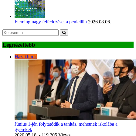
Fleming nagy felfedezése, a penicillin
2026.08.06.
Legnézettebb
Hazai hírek
Június 1-jén folytatódik a tanítás, mehetnek iskolába a
gyerekek
2020.05.18.
- 119 205 Views