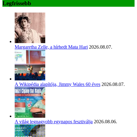
Legfrissebb
Margaretha Zelle, a hírhedt Mata Hari
2026.08.07.
A Wikipédia alapítója, Jimmy Wales 60 éves
2026.08.07.
A világ legnagyobb egynapos fesztiválja
2026.08.06.