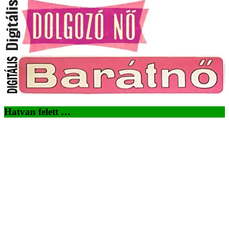
Hatvan felett …