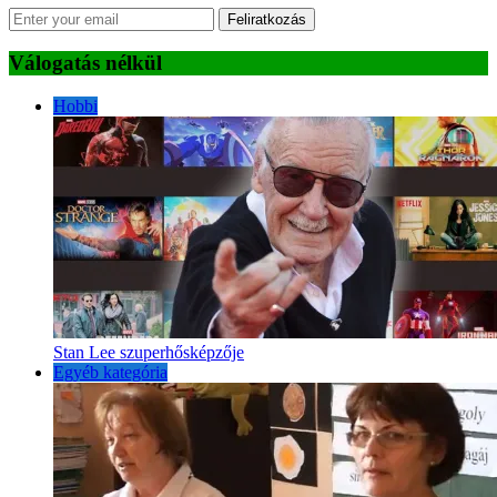
Feliratkozás
Válogatás nélkül
Hobbi
Stan Lee szuperhősképzője
Egyéb kategória