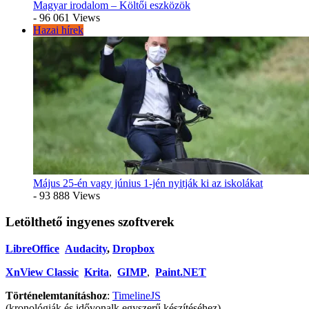
Magyar irodalom – Költői eszközök
- 96 061 Views
Hazai hírek
Május 25-én vagy június 1-jén nyitják ki az iskolákat
- 93 888 Views
Letölthető ingyenes szoftverek
LibreOffice
Audacity
,
Dropbox
XnView Classic
Krita
,
GIMP
,
Paint.NET
Történelemtanításhoz
:
TimelineJS
(kronológiák és idővonalk egyszerű készítéséhez)