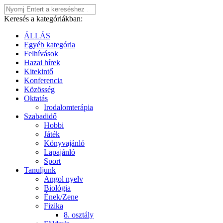
Keresés a kategóriákban:
ÁLLÁS
Egyéb kategória
Felhívások
Hazai hírek
Kitekintő
Konferencia
Közösség
Oktatás
Irodalomterápia
Szabadidő
Hobbi
Játék
Könyvajánló
Lapajánló
Sport
Tanuljunk
Angol nyelv
Biológia
Ének/Zene
Fizika
8. osztály