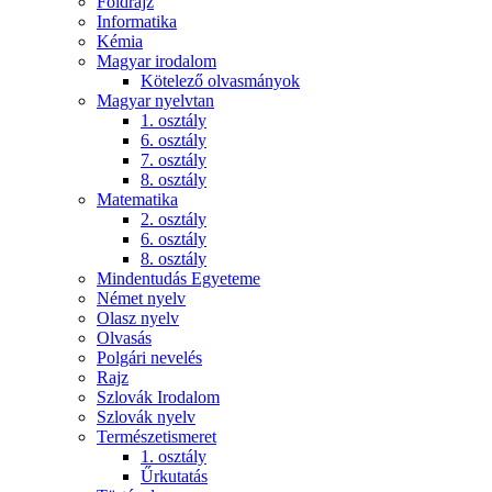
Földrajz
Informatika
Kémia
Magyar irodalom
Kötelező olvasmányok
Magyar nyelvtan
1. osztály
6. osztály
7. osztály
8. osztály
Matematika
2. osztály
6. osztály
8. osztály
Mindentudás Egyeteme
Német nyelv
Olasz nyelv
Olvasás
Polgári nevelés
Rajz
Szlovák Irodalom
Szlovák nyelv
Természetismeret
1. osztály
Űrkutatás