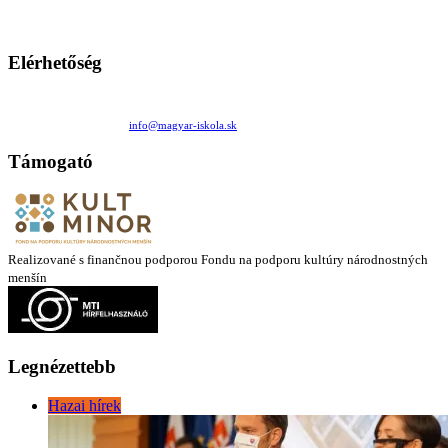
Ezen az oldalon esetenként olyan írások jelennek meg, amelyek a hagyományos iskolafelfogástól eltérő
mintákat népszerűsítenek. Ennek következtében előfordulhat, hogy az idetévedő kiskorú felhasználók
látóköre gyorsabban szélesedik, mint azt a szülők esetleg szeretnék.
Elérhetőség
Családi Kör Egyesület/Združenie rod. kruhov
Medzilaborecká 17, 82101 Bratislava
+421 911 732 190 |
info@magyar-iskola.sk
Támogató
Realizované s finančnou podporou Fondu na podporu kultúry národnostných
menšín
Legnézettebb
Hazai hírek