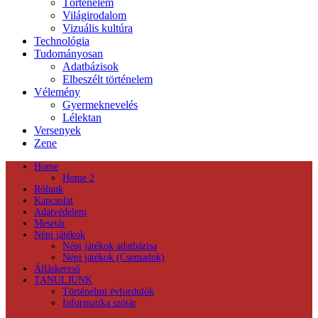
Történelem
Világirodalom
Vizuális kultúra
Technológia
Tudományosan
Adatbázisok
Elbeszélt történelem
Vélemény
Gyermeknevelés
Lélektan
Versenyek
Zene
Home
Home 2
Rólunk
Kapcsolat
Adatvédelem
Mesetár
Népi játékok
Népi játékok adatbázisa
Népi játékok (Csemadok)
Álláskereső
TANULJUNK
Történelmi évfordulók
Informatika szótár