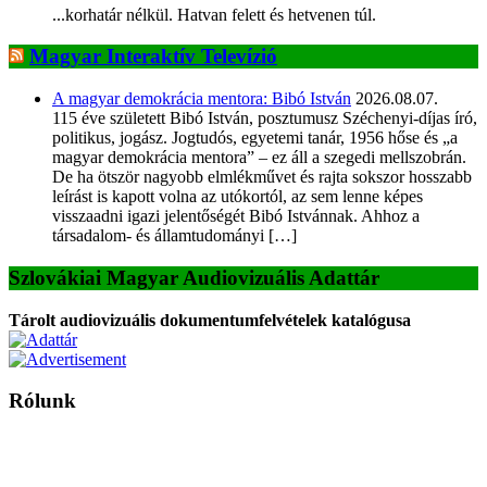
...korhatár nélkül. Hatvan felett és hetvenen túl.
Magyar Interaktív Televízió
A magyar demokrácia mentora: Bibó István
2026.08.07.
115 éve született Bibó István, posztumusz Széchenyi-díjas író,
politikus, jogász. Jogtudós, egyetemi tanár, 1956 hőse és „a
magyar demokrácia mentora” – ez áll a szegedi mellszobrán.
De ha ötször nagyobb elmlékművet és rajta sokszor hosszabb
leírást is kapott volna az utókortól, az sem lenne képes
visszaadni igazi jelentőségét Bibó Istvánnak. Ahhoz a
társadalom- és államtudományi […]
Szlovákiai Magyar Audiovizuális Adattár
Tárolt audiovizuális dokumentumfelvételek katalógusa
Rólunk
A Magyar Iskola a szlovákiai magyar iskolák, tanárok, szülők és
persze a diákok fóruma