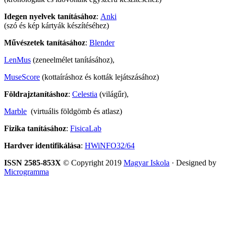
Idegen nyelvek tanításához
:
Anki
(szó és kép kártyák készítéséhez)
Művészetek tanításához
:
Blender
LenMus
(zeneelmélet tanításához),
MuseScore
(kottaíráshoz és kották lejátszásához)
Földrajztanításhoz
:
Celestia
(világűr),
Marble
(virtuális földgömb és atlasz)
Fizika tanításához
:
FisicaLab
Hardver identifikálása
:
HWiNFO32/64
ISSN 2585-853X
© Copyright 2019
Magyar Iskola
· Designed by
Microgramma