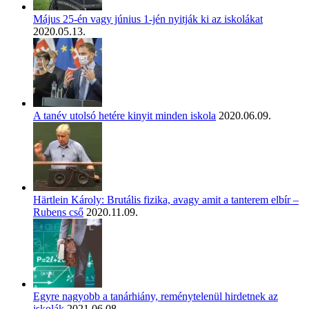
Május 25-én vagy június 1-jén nyitják ki az iskolákat
2020.05.13.
A tanév utolsó hetére kinyit minden iskola
2020.06.09.
Härtlein Károly: Brutális fizika, avagy amit a tanterem elbír –
Rubens cső
2020.11.09.
Egyre nagyobb a tanárhiány, reménytelenül hirdetnek az
iskolák
2021.06.08.