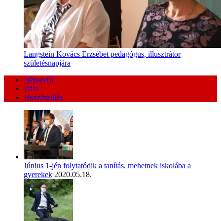
Langstein Kovács Erzsébet pedagógus, illusztrátor
születésnapjára
Népszerű
Friss
Hozzászólás
Június 1-jén folytatódik a tanítás, mehetnek iskolába a
gyerekek
2020.05.18.