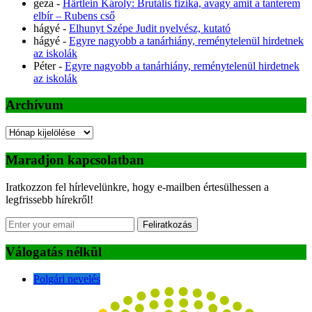
geza
-
Härtlein Károly: Brutális fizika, avagy amit a tanterem
elbír – Rubens cső
hágyé
-
Elhunyt Szépe Judit nyelvész, kutató
hágyé
-
Egyre nagyobb a tanárhiány, reménytelenül hirdetnek
az iskolák
Péter
-
Egyre nagyobb a tanárhiány, reménytelenül hirdetnek
az iskolák
Archívum
Archívum
Maradjon kapcsolatban
Iratkozzon fel hírlevelünkre, hogy e-mailben értesülhessen a
legfrissebb hírekről!
Feliratkozás
Válogatás nélkül
Polgári nevelés