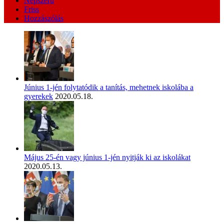
Népszerű
Friss
Hozzászólás
Június 1-jén folytatódik a tanítás, mehetnek iskolába a
gyerekek
2020.05.18.
Május 25-én vagy június 1-jén nyitják ki az iskolákat
2020.05.13.