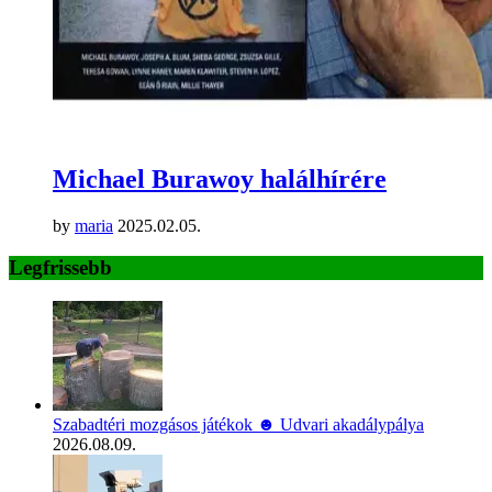
Michael Burawoy halálhírére
by
maria
2025.02.05.
Legfrissebb
Szabadtéri mozgásos játékok ☻ Udvari akadálypálya
2026.08.09.