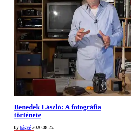
Benedek László: A fotográfia
története
by
hágyé
2020.08.25.