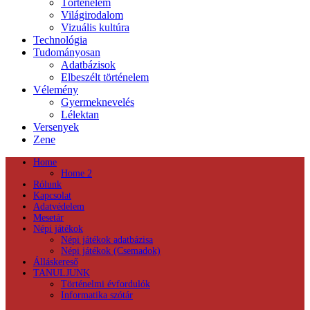
Történelem
Világirodalom
Vizuális kultúra
Technológia
Tudományosan
Adatbázisok
Elbeszélt történelem
Vélemény
Gyermeknevelés
Lélektan
Versenyek
Zene
Home
Home 2
Rólunk
Kapcsolat
Adatvédelem
Mesetár
Népi játékok
Népi játékok adatbázisa
Népi játékok (Csemadok)
Álláskereső
TANULJUNK
Történelmi évfordulók
Informatika szótár