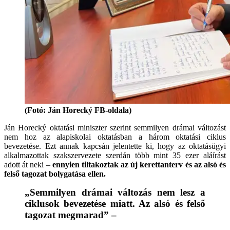
(Fotó: Ján Horecký FB-oldala)
Ján Horecký oktatási miniszter szerint semmilyen drámai változást
nem hoz az alapiskolai oktatásban a három oktatási ciklus
bevezetése. Ezt annak kapcsán jelentette ki, hogy az oktatásügyi
alkalmazottak szakszervezete szerdán több mint 35 ezer aláírást
adott át neki –
ennyien tiltakoztak az új kerettanterv és az alsó és
felső tagozat bolygatása ellen.
„Semmilyen drámai változás nem lesz a
ciklusok bevezetése miatt. Az alsó és felső
tagozat megmarad” –