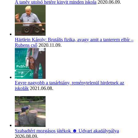
A tanév utolsó hetére kinyit minden iskola
2020.06.09.
Härtlein Károly: Brutális fizika, avagy amit a tanterem elbír –
Rubens cső
2020.11.09.
Egyre nagyobb a tanárhiány, reménytelenül hirdetnek az
iskolák
2021.06.08.
Szabadtéri mozgásos játékok ☻ Udvari akadálypálya
2026.08.09.