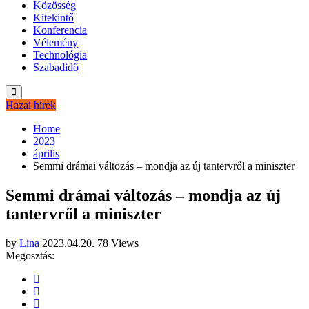
Közösség
Kitekintő
Konferencia
Vélemény
Technológia
Szabadidő
Hazai hírek
Home
2023
április
Semmi drámai változás – mondja az új tantervről a miniszter
Semmi drámai változás – mondja az új
tantervről a miniszter
by
Lina
2023.04.20.
78 Views
Megosztás: