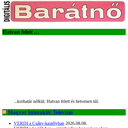
Hatvan felett …
...korhatár nélkül. Hatvan felett és hetvenen túl.
Magyar Interaktív Televízió
VERDI a Csáky-kastélyban
2026.08.08.