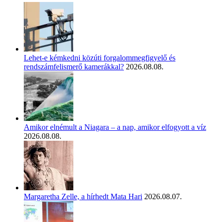
Lehet-e kémkedni közúti forgalommegfigyelő és
rendszámfelismerő kamerákkal?
2026.08.08.
Amikor elnémult a Niagara – a nap, amikor elfogyott a víz
2026.08.08.
Margaretha Zelle, a hírhedt Mata Hari
2026.08.07.