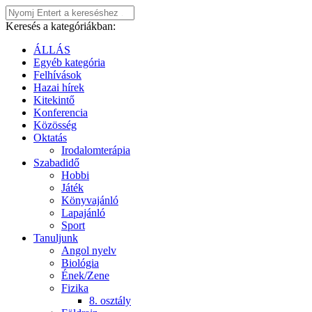
Keresés a kategóriákban:
ÁLLÁS
Egyéb kategória
Felhívások
Hazai hírek
Kitekintő
Konferencia
Közösség
Oktatás
Irodalomterápia
Szabadidő
Hobbi
Játék
Könyvajánló
Lapajánló
Sport
Tanuljunk
Angol nyelv
Biológia
Ének/Zene
Fizika
8. osztály