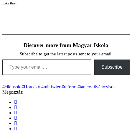
Like this:
Discover more from Magyar Iskola
Subscribe to get the latest posts sent to your email.
Type your email…
Subscribe
#ciklusok
#Horecký
#miniszter
#reform
#tanterv
#változások
Megosztás: