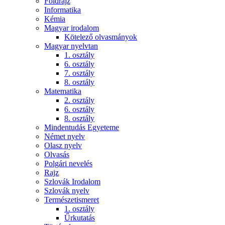
Földrajz
Informatika
Kémia
Magyar irodalom
Kötelező olvasmányok
Magyar nyelvtan
1. osztály
6. osztály
7. osztály
8. osztály
Matematika
2. osztály
6. osztály
8. osztály
Mindentudás Egyeteme
Német nyelv
Olasz nyelv
Olvasás
Polgári nevelés
Rajz
Szlovák Irodalom
Szlovák nyelv
Természetismeret
1. osztály
Űrkutatás