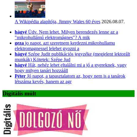
A Wikipédia alapítója, Jimmy Wales 60 éves
2026.08.07.
hágyé
Üdv. Nem lehet. Milyen berendezés lenne az a
"mikrohullámú elektromágnes"? A mik
geza
jo napot. azt szeretnem kerdezni.mikrohullamu
elektromagnessel lelehet gyozni a
hágyé
Szépe Judit publikációs jegyzéke (megjelent lektorált
munkák) Kötetek: Szépe Jud
hágyé
Hát, nehéz lehet eltalálni mi a jó a gyereknek, vagy
hogy milyen tanári hozzááll
Péter
Jó napot, a tapasztalatom az, hogy nem is a tanárok
létszáma kevés, hanem az agr
Digitális múlt