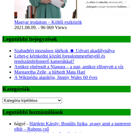
Magyar irodalom – Költői eszközök
2021.08.09.
- 96 069 Views
Legutóbbi bejegyzések
Szabadtéri mozgásos játékok ☻ Udvari akadálypálya
Lehet-e kémkedni közúti forgalommegfigyelő és
rendszámfelismerő kamerákkal?
Amikor elnémult a Niagara – a nap, amikor elfogyott a víz
Margaretha Zelle, a hírhedt Mata Hari
A Wikipédia alapítója, Jimmy Wales 60 éves
Kategóriák
Kategóriák
Legutóbbi hozzászólások
hágyé
-
Härtlein Károly: Brutális fizika, avagy amit a tanterem
elbír – Rubens cső