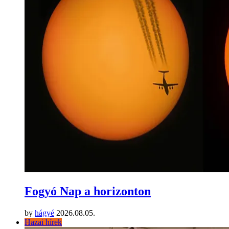
Fogyó Nap a horizonton
by
hágyé
2026.08.05.
Hazai hírek