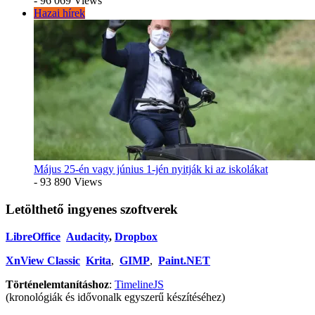
- 96 069 Views
Hazai hírek
Május 25-én vagy június 1-jén nyitják ki az iskolákat
- 93 890 Views
Letölthető ingyenes szoftverek
LibreOffice
Audacity
,
Dropbox
XnView Classic
Krita
,
GIMP
,
Paint.NET
Történelemtanításhoz
:
TimelineJS
(kronológiák és idővonalk egyszerű készítéséhez)