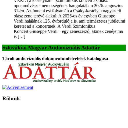
VERDI a kastélyban – szimfonikus koncert az olasz
operaművészet nemességének hangulatában 2026. augusztus
31-én. Az ünnepi est folyamán a Csáky-kastély a nagyszerű
olasz zene terévé alakul. A 2026-os év egyben Giuseppe
Verdi halálának 125. évfordulója is, ami természetes jubileumi
keretet ad a koncertnek. A Verdi Szimfonikus
Koncert Giuseppe Verdi – egy zeneszerző, akinek zenéje ma
is […]
Szlovákiai Magyar Audiovizuális Adattár
Tárolt audiovizuális dokumentumfelvételek katalógusa
Rólunk
A Magyar Iskola a szlovákiai magyar iskolák, tanárok, szülők és
persze a diákok fóruma
Ezen az oldalon esetenként olyan írások jelennek meg, amelyek a hagyományos iskolafelfogástól eltérő
mintákat népszerűsítenek. Ennek következtében előfordulhat, hogy az idetévedő kiskorú felhasználók