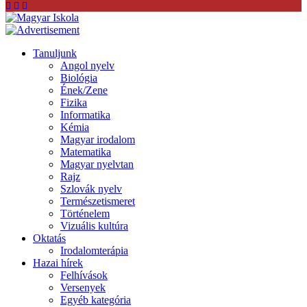
Tanuljunk
Angol nyelv
Biológia
Ének/Zene
Fizika
Informatika
Kémia
Magyar irodalom
Matematika
Magyar nyelvtan
Rajz
Szlovák nyelv
Természetismeret
Történelem
Vizuális kultúra
Oktatás
Irodalomterápia
Hazai hírek
Felhívások
Versenyek
Egyéb kategória