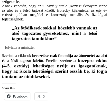
szögezte le.
Annak kapcsán, hogy az 5. osztály afféle „köztes” évfolyam lenne
az alsó és a felső tagozat között, Horecký kijelentette, az egy év
csúszás jobban megfelel e korosztály mentális és fiziológiai
fejlettségének.
„Az ötödikesek sokkal közelebb vannak az
alsó tagozatos gyerekekhez, mint a felső
tagozatos tanulókhoz”
– folytatta a miniszter.
Szerinte a ciklusok bevezetése
csak finomítja az átmenetet az alsó
a középső ciklus
és a felső tagozat között.
Emellett szerinte
(4-5. osztály) lehetőséget nyújt az igazgatóknak,
hogy az iskola lehetőségei szerint osszák be, ki fogja
tanítani az ötödikeseket.
Share this:
Facebook
X