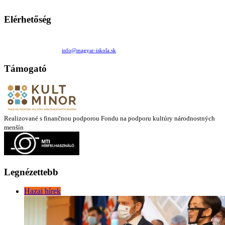
látóköre gyorsabban szélesedik, mint azt a szülők esetleg szeretnék.
Elérhetőség
Családi Kör Egyesület/Združenie rod. kruhov
Medzilaborecká 17, 82101 Bratislava
+421 911 732 190 |
info@magyar-iskola.sk
Támogató
Realizované s finančnou podporou Fondu na podporu kultúry národnostných
menšín
Legnézettebb
Hazai hírek