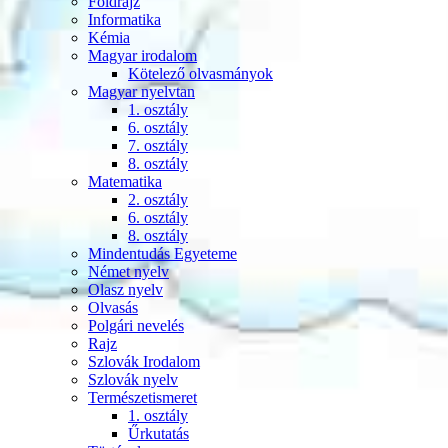
Földrajz
Informatika
Kémia
Magyar irodalom
Kötelező olvasmányok
Magyar nyelvtan
1. osztály
6. osztály
7. osztály
8. osztály
Matematika
2. osztály
6. osztály
8. osztály
Mindentudás Egyeteme
Német nyelv
Olasz nyelv
Olvasás
Polgári nevelés
Rajz
Szlovák Irodalom
Szlovák nyelv
Természetismeret
1. osztály
Űrkutatás