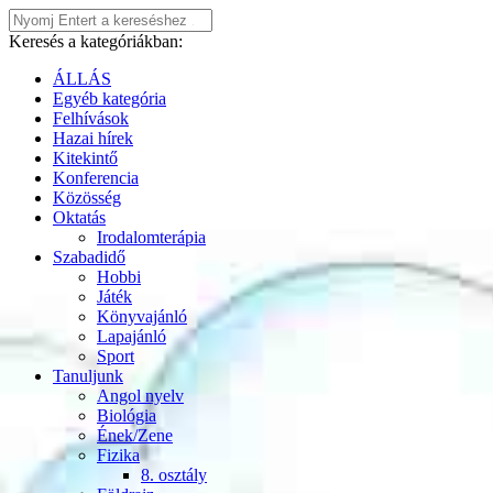
Keresés a kategóriákban:
ÁLLÁS
Egyéb kategória
Felhívások
Hazai hírek
Kitekintő
Konferencia
Közösség
Oktatás
Irodalomterápia
Szabadidő
Hobbi
Játék
Könyvajánló
Lapajánló
Sport
Tanuljunk
Angol nyelv
Biológia
Ének/Zene
Fizika
8. osztály