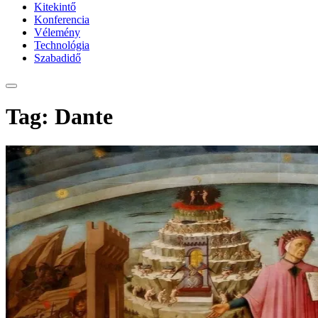
Kitekintő
Konferencia
Vélemény
Technológia
Szabadidő
Tag: Dante