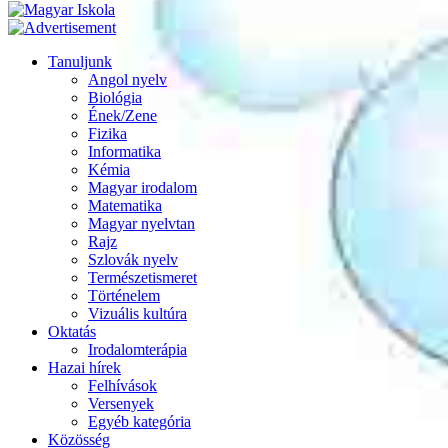
Tanuljunk
Angol nyelv
Biológia
Ének/Zene
Fizika
Informatika
Kémia
Magyar irodalom
Matematika
Magyar nyelvtan
Rajz
Szlovák nyelv
Természetismeret
Történelem
Vizuális kultúra
Oktatás
Irodalomterápia
Hazai hírek
Felhívások
Versenyek
Egyéb kategória
Közösség