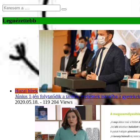
Legnézettebb
Hazai hírek
Június 1-jén folytatódik a tanítás, mehetnek iskolába a gyereke
2020.05.18.
- 119 204 Views