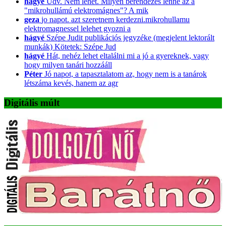
hágyé
Üdv. Nem lehet. Milyen berendezés lenne az a
"mikrohullámú elektromágnes"? A mik
geza
jo napot. azt szeretnem kerdezni.mikrohullamu
elektromagnessel lelehet gyozni a
hágyé
Szépe Judit publikációs jegyzéke (megjelent lektorált
munkák) Kötetek: Szépe Jud
hágyé
Hát, nehéz lehet eltalálni mi a jó a gyereknek, vagy
hogy milyen tanári hozzááll
Péter
Jó napot, a tapasztalatom az, hogy nem is a tanárok
létszáma kevés, hanem az agr
Digitális múlt