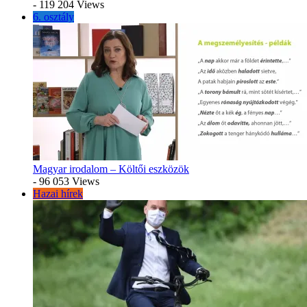
- 119 204 Views
6. osztály
Magyar irodalom – Költői eszközök
- 96 053 Views
Hazai hírek