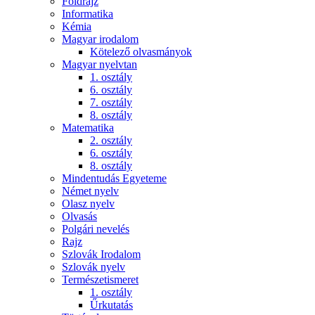
Földrajz
Informatika
Kémia
Magyar irodalom
Kötelező olvasmányok
Magyar nyelvtan
1. osztály
6. osztály
7. osztály
8. osztály
Matematika
2. osztály
6. osztály
8. osztály
Mindentudás Egyeteme
Német nyelv
Olasz nyelv
Olvasás
Polgári nevelés
Rajz
Szlovák Irodalom
Szlovák nyelv
Természetismeret
1. osztály
Űrkutatás