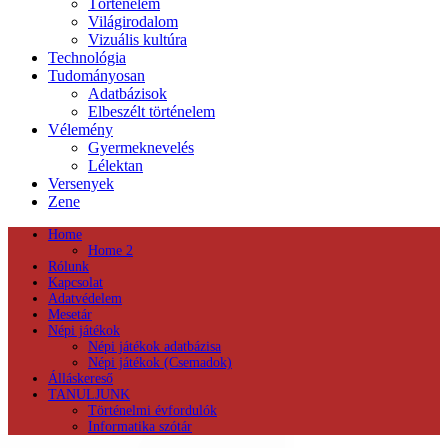
Történelem
Világirodalom
Vizuális kultúra
Technológia
Tudományosan
Adatbázisok
Elbeszélt történelem
Vélemény
Gyermeknevelés
Lélektan
Versenyek
Zene
Home
Home 2
Rólunk
Kapcsolat
Adatvédelem
Mesetár
Népi játékok
Népi játékok adatbázisa
Népi játékok (Csemadok)
Álláskereső
TANULJUNK
Történelmi évfordulók
Informatika szótár