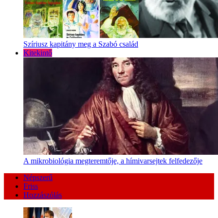
Szíriusz kapitány meg a Szabó család
Kitekintő
A mikrobiológia megteremtője, a hímivarsejtek felfedezője
Népszerű
Friss
Hozzászólás