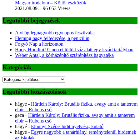
Magyar irodalom – Költői eszközök
2021.08.09.
- 96 053 Views
Legutóbbi bejegyzések
A világ legnagyobb egynapos fesztiválja
Fleming nagy felfedezése, a penicillin
Fogyó Nap a horizonton
Harry Houdini 91 percet töltött víz alatt egy lezárt tartályban
Weber Antal, a kórházépítő sztárépítész hagyatéka
Kategóriák
Kategóriák
Legutóbbi hozzászólások
hágyé
-
Härtlein Károly: Brutális fizika, avagy amit a tanterem
elbír – Rubens cső
geza
-
Härtlein Károly: Brutális fizika, avagy amit a tanterem
elbír – Rubens cső
hágyé
-
Elhunyt Szépe Judit nyelvész, kutató
hágyé
-
Egyre nagyobb a tanárhiány, reménytelenül hirdetnek
az iskolák