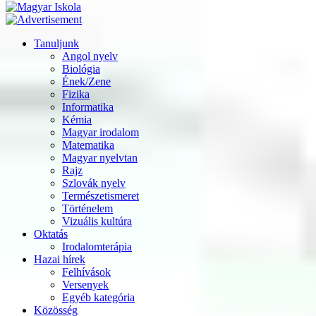
Tanuljunk
Angol nyelv
Biológia
Ének/Zene
Fizika
Informatika
Kémia
Magyar irodalom
Matematika
Magyar nyelvtan
Rajz
Szlovák nyelv
Természetismeret
Történelem
Vizuális kultúra
Oktatás
Irodalomterápia
Hazai hírek
Felhívások
Versenyek
Egyéb kategória
Közösség