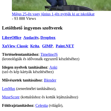
Május 25-én vagy június 1-jén nyitják ki az iskolákat
- 93 888 Views
Letölthető ingyenes szoftverek
LibreOffice
Audacity
,
Dropbox
XnView Classic
Krita
,
GIMP
,
Paint.NET
Történelemtanításhoz
:
TimelineJS
(kronológiák és idővonalk egyszerű készítéséhez)
Idegen nyelvek tanításához
:
Anki
(szó és kép kártyák készítéséhez)
Művészetek tanításához
:
Blender
LenMus
(zeneelmélet tanításához),
MuseScore
(kottaíráshoz és kották lejátszásához)
Földrajztanításhoz
:
Celestia
(világűr),