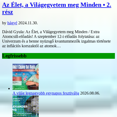
Az Élet, a Világegyetem meg Minden • 2.
rész
by
hágyé
2024.11.30.
Dávid Gyula: Az Élet, a Világegyetem meg Minden / Extra
Atomcsill-előadás! A szeptember 12-i előadás folytatása: az
Univerzum és a benne nyüzsgő kvantummezők izgalmas története
az inflációs korszaktól az atomok…
Legfrissebb
A világ legnagyobb egynapos fesztiválja
2026.08.06.