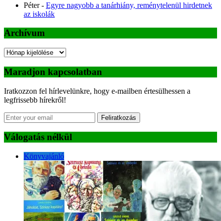
Péter
-
Egyre nagyobb a tanárhiány, reménytelenül hirdetnek
az iskolák
Archívum
Archívum
Maradjon kapcsolatban
Iratkozzon fel hírlevelünkre, hogy e-mailben értesülhessen a
legfrissebb hírekről!
Feliratkozás
Válogatás nélkül
Könyvajánló