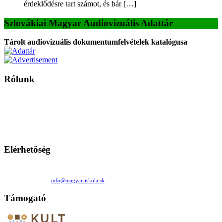
érdeklődésre tart számot, és bár […]
Szlovákiai Magyar Audiovizuális Adattár
Tárolt audiovizuális dokumentumfelvételek katalógusa
Rólunk
A Magyar Iskola a szlovákiai magyar iskolák, tanárok, szülők és
persze a diákok fóruma
Ezen az oldalon esetenként olyan írások jelennek meg, amelyek a hagyományos iskolafelfogástól eltérő
mintákat népszerűsítenek. Ennek következtében előfordulhat, hogy az idetévedő kiskorú felhasználók
látóköre gyorsabban szélesedik, mint azt a szülők esetleg szeretnék.
Elérhetőség
Családi Kör Egyesület/Združenie rod. kruhov
Medzilaborecká 17, 82101 Bratislava
+421 911 732 190 |
info@magyar-iskola.sk
Támogató