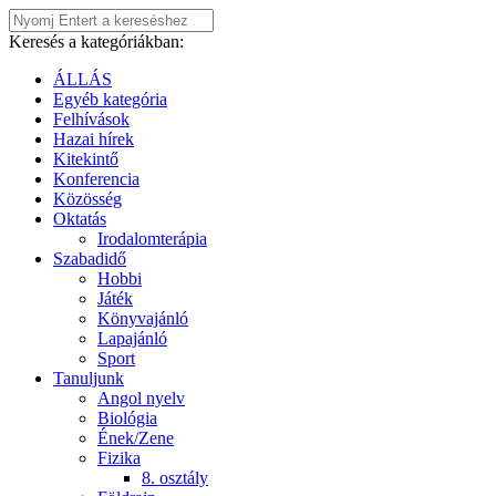
Keresés a kategóriákban:
ÁLLÁS
Egyéb kategória
Felhívások
Hazai hírek
Kitekintő
Konferencia
Közösség
Oktatás
Irodalomterápia
Szabadidő
Hobbi
Játék
Könyvajánló
Lapajánló
Sport
Tanuljunk
Angol nyelv
Biológia
Ének/Zene
Fizika
8. osztály