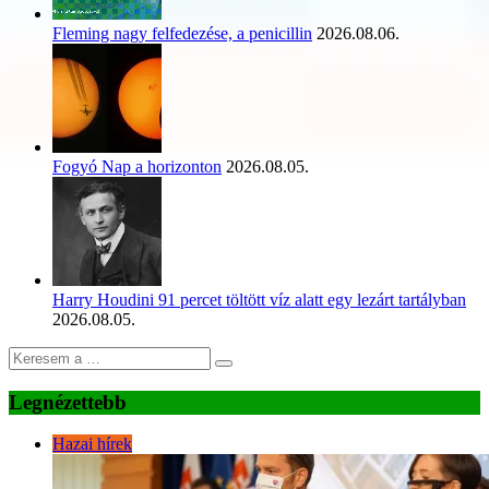
Fleming nagy felfedezése, a penicillin
2026.08.06.
Fogyó Nap a horizonton
2026.08.05.
Harry Houdini 91 percet töltött víz alatt egy lezárt tartályban
2026.08.05.
Legnézettebb
Hazai hírek