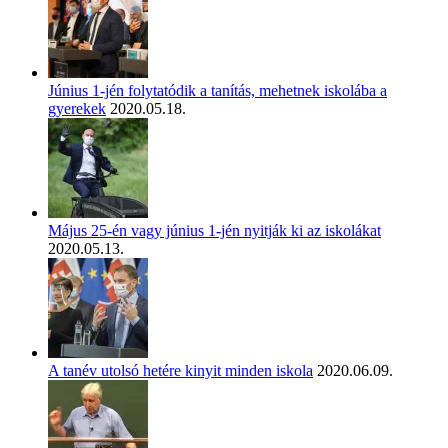
Június 1-jén folytatódik a tanítás, mehetnek iskolába a
gyerekek
2020.05.18.
Május 25-én vagy június 1-jén nyitják ki az iskolákat
2020.05.13.
A tanév utolsó hetére kinyit minden iskola
2020.06.09.