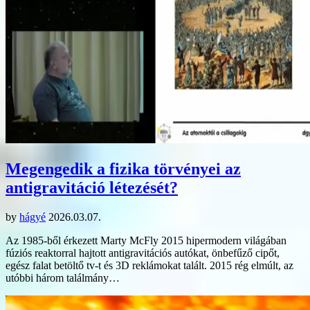
Megengedik a fizika törvényei az
antigravitáció létezését?
by
hágyé
2026.03.07.
Az 1985-ből érkezett Marty McFly 2015 hipermodern világában
fúziós reaktorral hajtott antigravitációs autókat, önbefűző cipőt,
egész falat betöltő tv-t és 3D reklámokat talált. 2015 rég elmúlt, az
utóbbi három találmány…