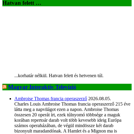
Hatvan felett …
...korhatár nélkül. Hatvan felett és hetvenen túl.
Magyar Interaktív Televízió
Ambroise Thomas francia operaszerző
2026.08.05.
Charles Louis Ambroise Thomas francia operaszerző 215 éve
látta meg a napvilágot ezen a napon. Ambroise Thomas
összesen 20 operát írt, ezek túlnyomó többsége a maguk
korában repertoár darab volt több kevesebb ideig Európa
számos operaházában, de végül mindössze két darab
bizonyult maradandónak. A Hamlet és a Mignon ma is