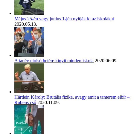
Május 25-én vagy június 1-jén nyitják ki az iskolákat
2020.05.13.
A tanév utolsó hetére kinyit minden iskola
2020.06.09.
Härtlein Károly: Brutális fizika, avagy amit a tanterem elbír –
Rubens cső
2020.11.09.