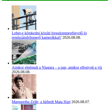
Lehet-e kémkedni közúti forgalommegfigyelő és
rendszámfelismerő kamerákkal?
2026.08.08.
Amikor elnémult a Niagara – a nap, amikor elfogyott a víz
2026.08.08.
Margaretha Zelle, a hírhedt Mata Hari
2026.08.07.