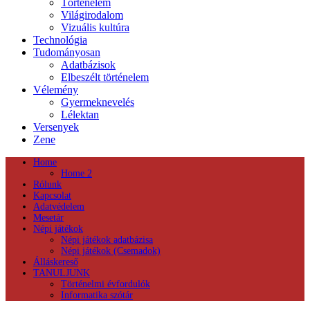
Történelem
Világirodalom
Vizuális kultúra
Technológia
Tudományosan
Adatbázisok
Elbeszélt történelem
Vélemény
Gyermeknevelés
Lélektan
Versenyek
Zene
Home
Home 2
Rólunk
Kapcsolat
Adatvédelem
Mesetár
Népi játékok
Népi játékok adatbázisa
Népi játékok (Csemadok)
Álláskereső
TANULJUNK
Történelmi évfordulók
Informatika szótár