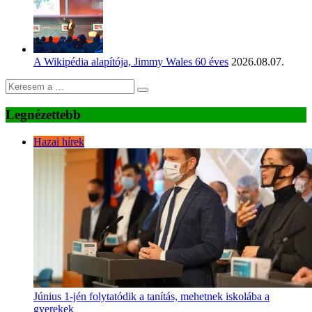
A Wikipédia alapítója, Jimmy Wales 60 éves
2026.08.07.
Legnézettebb
Hazai hírek
Június 1-jén folytatódik a tanítás, mehetnek iskolába a
gyerekek