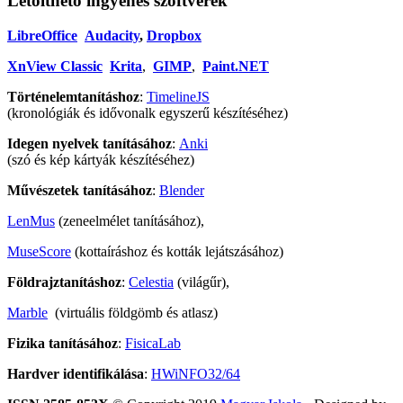
Letölthető ingyenes szoftverek
LibreOffice
Audacity
,
Dropbox
XnView Classic
Krita
,
GIMP
,
Paint.NET
Történelemtanításhoz
:
TimelineJS
(kronológiák és idővonalk egyszerű készítéséhez)
Idegen nyelvek tanításához
:
Anki
(szó és kép kártyák készítéséhez)
Művészetek tanításához
:
Blender
LenMus
(zeneelmélet tanításához),
MuseScore
(kottaíráshoz és kották lejátszásához)
Földrajztanításhoz
:
Celestia
(világűr),
Marble
(virtuális földgömb és atlasz)
Fizika tanításához
:
FisicaLab
Hardver identifikálása
:
HWiNFO32/64