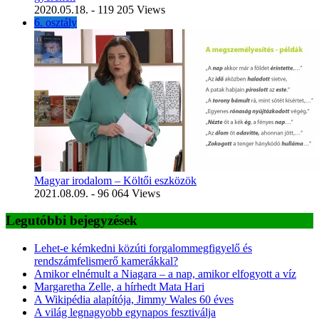
2020.05.18.
- 119 205 Views
6. osztály
Magyar irodalom – Költői eszközök
2021.08.09.
- 96 064 Views
Legutóbbi bejegyzések
Lehet-e kémkedni közúti forgalommegfigyelő és
rendszámfelismerő kamerákkal?
Amikor elnémult a Niagara – a nap, amikor elfogyott a víz
Margaretha Zelle, a hírhedt Mata Hari
A Wikipédia alapítója, Jimmy Wales 60 éves
A világ legnagyobb egynapos fesztiválja