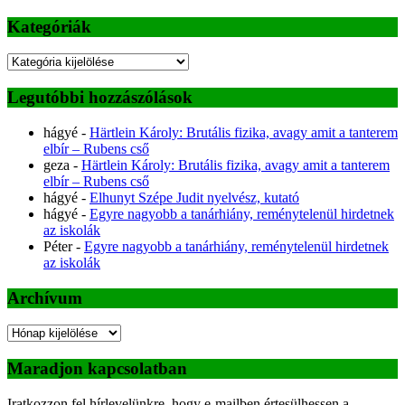
Kategóriák
Kategóriák
Legutóbbi hozzászólások
hágyé
-
Härtlein Károly: Brutális fizika, avagy amit a tanterem
elbír – Rubens cső
geza
-
Härtlein Károly: Brutális fizika, avagy amit a tanterem
elbír – Rubens cső
hágyé
-
Elhunyt Szépe Judit nyelvész, kutató
hágyé
-
Egyre nagyobb a tanárhiány, reménytelenül hirdetnek
az iskolák
Péter
-
Egyre nagyobb a tanárhiány, reménytelenül hirdetnek
az iskolák
Archívum
Archívum
Maradjon kapcsolatban
Iratkozzon fel hírlevelünkre, hogy e-mailben értesülhessen a