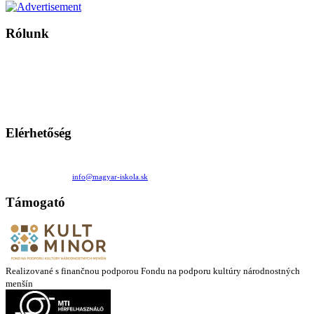
Rólunk
A Magyar Iskola a szlovákiai magyar iskolák, tanárok, szülők és
persze a diákok fóruma
Ezen az oldalon esetenként olyan írások jelennek meg, amelyek a hagyományos iskolafelfogástól eltérő
mintákat népszerűsítenek. Ennek következtében előfordulhat, hogy az idetévedő kiskorú felhasználók
látóköre gyorsabban szélesedik, mint azt a szülők esetleg szeretnék.
Elérhetőség
Családi Kör Egyesület/Združenie rod. kruhov
Medzilaborecká 17, 82101 Bratislava
+421 911 732 190 |
info@magyar-iskola.sk
Támogató
Realizované s finančnou podporou Fondu na podporu kultúry národnostných
menšín