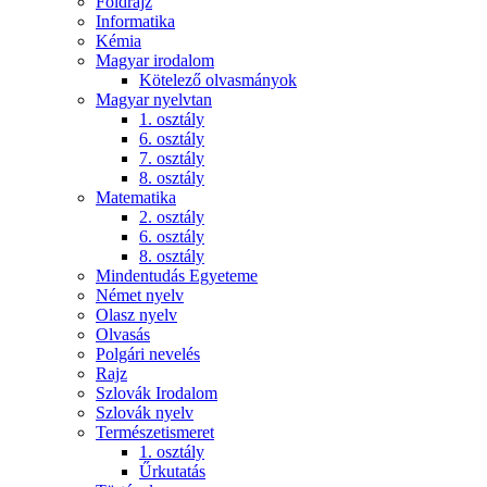
Földrajz
Informatika
Kémia
Magyar irodalom
Kötelező olvasmányok
Magyar nyelvtan
1. osztály
6. osztály
7. osztály
8. osztály
Matematika
2. osztály
6. osztály
8. osztály
Mindentudás Egyeteme
Német nyelv
Olasz nyelv
Olvasás
Polgári nevelés
Rajz
Szlovák Irodalom
Szlovák nyelv
Természetismeret
1. osztály
Űrkutatás