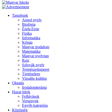
Tanuljunk
Angol nyelv
Biológia
Ének/Zene
Fizika
Informatika
Kémia
Magyar irodalom
Matematika
Magyar nyelvtan
Rajz
Szlovák nyelv
Természetismeret
Történelem
Vizuális kultúra
Oktatás
Irodalomterápia
Hazai hírek
Felhívások
Versenyek
Egyéb kategória
Közösség