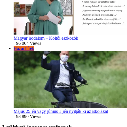
Magyar irodalom – Költői eszközök
- 96 064 Views
Hazai hírek
Május 25-én vagy június 1-jén nyitják ki az iskolákat
- 93 890 Views