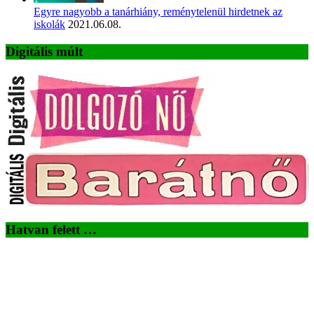
Egyre nagyobb a tanárhiány, reménytelenül hirdetnek az
iskolák
2021.06.08.
Digitális múlt
Hatvan felett …