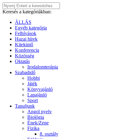
Keresés a kategóriákban:
ÁLLÁS
Egyéb kategória
Felhívások
Hazai hírek
Kitekintő
Konferencia
Közösség
Oktatás
Irodalomterápia
Szabadidő
Hobbi
Játék
Könyvajánló
Lapajánló
Sport
Tanuljunk
Angol nyelv
Biológia
Ének/Zene
Fizika
8. osztály