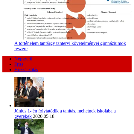
A történelem tantárgy tantervi követelményei gimnáziumok
részére
Népszerű
Friss
Hozzászólás
Június 1-jén folytatódik a tanítás, mehetnek iskolába a
gyerekek
2020.05.18.