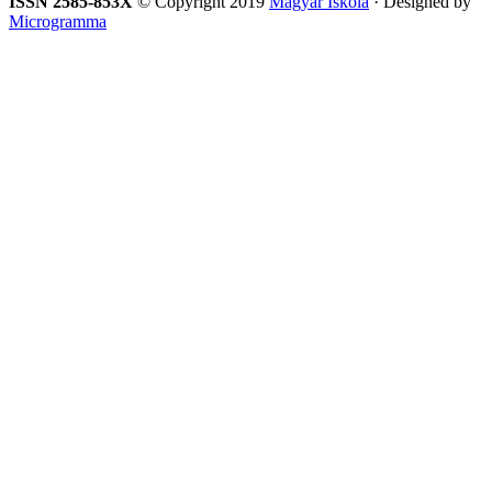
ISSN 2585-853X
© Copyright 2019
Magyar Iskola
· Designed by
Microgramma