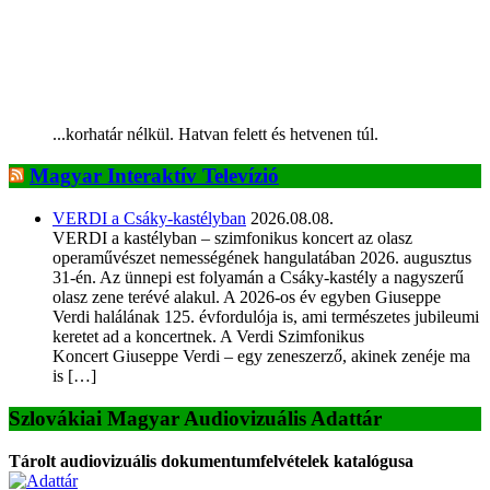
...korhatár nélkül. Hatvan felett és hetvenen túl.
Magyar Interaktív Televízió
VERDI a Csáky-kastélyban
2026.08.08.
VERDI a kastélyban – szimfonikus koncert az olasz
operaművészet nemességének hangulatában 2026. augusztus
31-én. Az ünnepi est folyamán a Csáky-kastély a nagyszerű
olasz zene terévé alakul. A 2026-os év egyben Giuseppe
Verdi halálának 125. évfordulója is, ami természetes jubileumi
keretet ad a koncertnek. A Verdi Szimfonikus
Koncert Giuseppe Verdi – egy zeneszerző, akinek zenéje ma
is […]
Szlovákiai Magyar Audiovizuális Adattár
Tárolt audiovizuális dokumentumfelvételek katalógusa