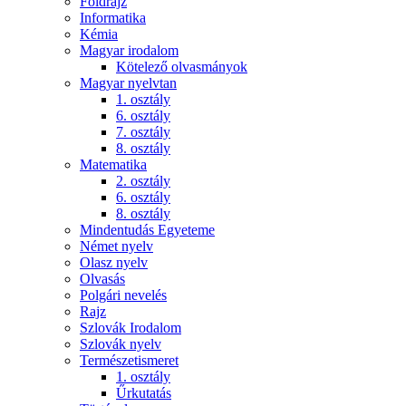
Földrajz
Informatika
Kémia
Magyar irodalom
Kötelező olvasmányok
Magyar nyelvtan
1. osztály
6. osztály
7. osztály
8. osztály
Matematika
2. osztály
6. osztály
8. osztály
Mindentudás Egyeteme
Német nyelv
Olasz nyelv
Olvasás
Polgári nevelés
Rajz
Szlovák Irodalom
Szlovák nyelv
Természetismeret
1. osztály
Űrkutatás