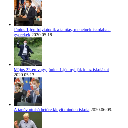
Június 1-jén folytatódik a tanítás, mehetnek iskolába a
gyerekek
2020.05.18.
Május 25-én vagy június 1-jén nyitják ki az iskolákat
2020.05.13.
A tanév utolsó hetére kinyit minden iskola
2020.06.09.