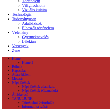
Történelem
Világirodalom
Vizuális kultúra
Technológia
Tudományosan
Adatbázisok
Elbeszélt történelem
Vélemény
Gyermeknevelés
Lélektan
Versenyek
Zene
Home
Home 2
Rólunk
Kapcsolat
Adatvédelem
Mesetár
Népi játékok
Népi játékok adatbázisa
Népi játékok (Csemadok)
Álláskereső
TANULJUNK
Történelmi évfordulók
Informatika szótár