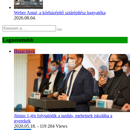
Weber Antal, a kórházépítő sztárépítész hagyatéka
2026.08.04.
Legnézettebb
Hazai hírek
Június 1-jén folytatódik a tanítás, mehetnek iskolába a
gyerekek
2020.05.18.
- 119 204 Views