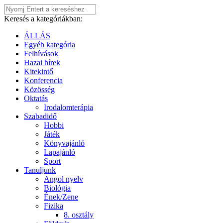
Keresés a kategóriákban:
ÁLLÁS
Egyéb kategória
Felhívások
Hazai hírek
Kitekintő
Konferencia
Közösség
Oktatás
Irodalomterápia
Szabadidő
Hobbi
Játék
Könyvajánló
Lapajánló
Sport
Tanuljunk
Angol nyelv
Biológia
Ének/Zene
Fizika
8. osztály