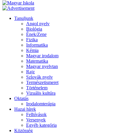
Tanuljunk
Angol nyelv
Biológia
Ének/Zene
Fizika
Informatika
Kémia
Magyar irodalom
Matematika
Magyar nyelvtan
Rajz
Szlovák nyelv
Természetismeret
Történelem
Vizuális kultúra
Oktatás
Irodalomterápia
Hazai hírek
Felhívások
Versenyek
Egyéb kategória
Közösség