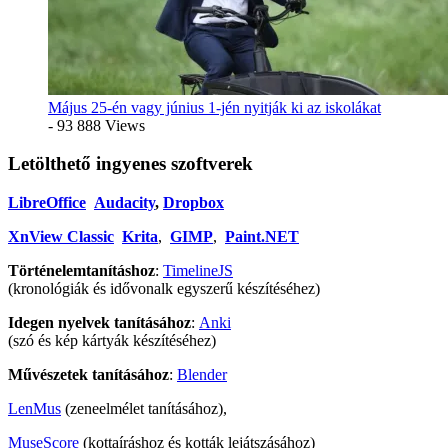
Május 25-én vagy június 1-jén nyitják ki az iskolákat
- 93 888 Views
Letölthető ingyenes szoftverek
LibreOffice
Audacity
,
Dropbox
XnView Classic
Krita
,
GIMP
,
Paint.NET
Történelemtanításhoz
:
TimelineJS
(kronológiák és idővonalk egyszerű készítéséhez)
Idegen nyelvek tanításához
:
Anki
(szó és kép kártyák készítéséhez)
Művészetek tanításához
:
Blender
LenMus
(zeneelmélet tanításához),
MuseScore
(kottaíráshoz és kották lejátszásához)