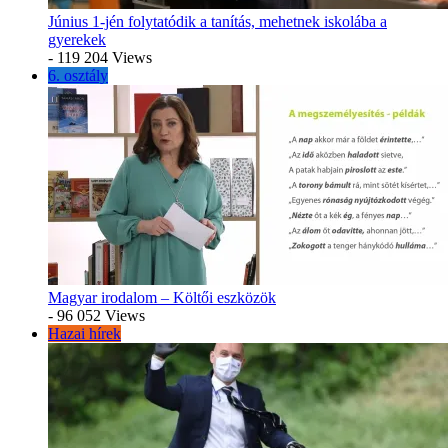
Június 1-jén folytatódik a tanítás, mehetnek iskolába a
gyerekek
- 119 204 Views
6. osztály
Magyar irodalom – Költői eszközök
- 96 052 Views
Hazai hírek