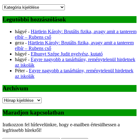
Kategóriák
Legutóbbi hozzászólások
hágyé
-
Härtlein Károly: Brutális fizika, avagy amit a tanterem
elbír – Rubens cső
geza
-
Härtlein Károly: Brutális fizika, avagy amit a tanterem
elbír – Rubens cső
hágyé
-
Elhunyt Szépe Judit nyelvész, kutató
hágyé
-
Egyre nagyobb a tanárhiány, reménytelenül hirdetnek
az iskolák
Péter
-
Egyre nagyobb a tanárhiány, reménytelenül hirdetnek
az iskolák
Archívum
Archívum
Maradjon kapcsolatban
Iratkozzon fel hírlevelünkre, hogy e-mailben értesülhessen a
legfrissebb hírekről!