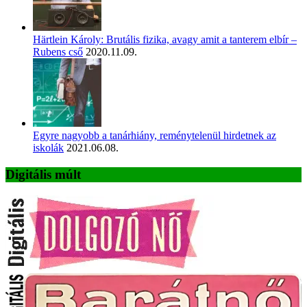
Härtlein Károly: Brutális fizika, avagy amit a tanterem elbír –
Rubens cső
2020.11.09.
Egyre nagyobb a tanárhiány, reménytelenül hirdetnek az
iskolák
2021.06.08.
Digitális múlt