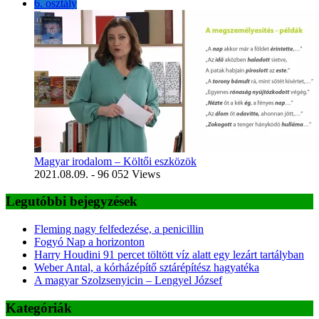
6. osztály
Magyar irodalom – Költői eszközök
2021.08.09.
- 96 052 Views
Legutóbbi bejegyzések
Fleming nagy felfedezése, a penicillin
Fogyó Nap a horizonton
Harry Houdini 91 percet töltött víz alatt egy lezárt tartályban
Weber Antal, a kórházépítő sztárépítész hagyatéka
A magyar Szolzsenyicin – Lengyel József
Kategóriák