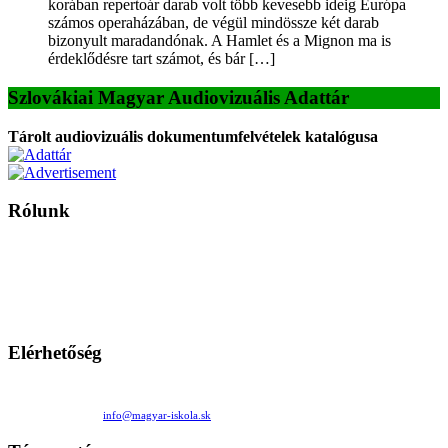
korában repertoár darab volt több kevesebb ideig Európa
számos operaházában, de végül mindössze két darab
bizonyult maradandónak. A Hamlet és a Mignon ma is
érdeklődésre tart számot, és bár […]
Szlovákiai Magyar Audiovizuális Adattár
Tárolt audiovizuális dokumentumfelvételek katalógusa
Rólunk
A Magyar Iskola a szlovákiai magyar iskolák, tanárok, szülők és
persze a diákok fóruma
Ezen az oldalon esetenként olyan írások jelennek meg, amelyek a hagyományos iskolafelfogástól eltérő
mintákat népszerűsítenek. Ennek következtében előfordulhat, hogy az idetévedő kiskorú felhasználók
látóköre gyorsabban szélesedik, mint azt a szülők esetleg szeretnék.
Elérhetőség
Családi Kör Egyesület/Združenie rod. kruhov
Medzilaborecká 17, 82101 Bratislava
+421 911 732 190 |
info@magyar-iskola.sk