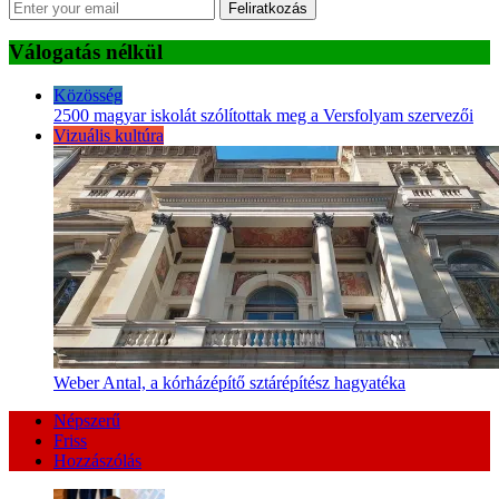
Feliratkozás
Válogatás nélkül
Közösség
2500 magyar iskolát szólítottak meg a Versfolyam szervezői
Vizuális kultúra
Weber Antal, a kórházépítő sztárépítész hagyatéka
Népszerű
Friss
Hozzászólás