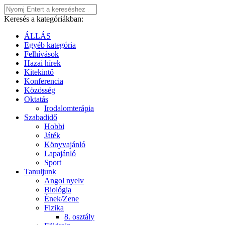
Keresés a kategóriákban:
ÁLLÁS
Egyéb kategória
Felhívások
Hazai hírek
Kitekintő
Konferencia
Közösség
Oktatás
Irodalomterápia
Szabadidő
Hobbi
Játék
Könyvajánló
Lapajánló
Sport
Tanuljunk
Angol nyelv
Biológia
Ének/Zene
Fizika
8. osztály