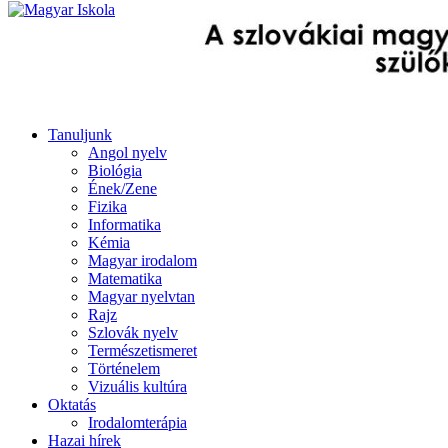
Tanuljunk
Angol nyelv
Biológia
Ének/Zene
Fizika
Informatika
Kémia
Magyar irodalom
Matematika
Magyar nyelvtan
Rajz
Szlovák nyelv
Természetismeret
Történelem
Vizuális kultúra
Oktatás
Irodalomterápia
Hazai hírek