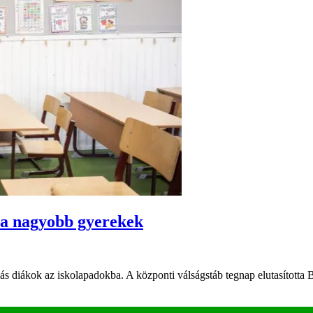
 a nagyobb gyerekek
s diákok az iskolapadokba. A központi válságstáb tegnap elutasította Br