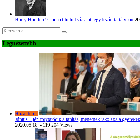
Harry Houdini 91 percet töltött víz alatt egy lezárt tartályban
20
Legnézettebb
Hazai hírek
Június 1-jén folytatódik a tanítás, mehetnek iskolába a gyereke
2020.05.18.
- 119 204 Views