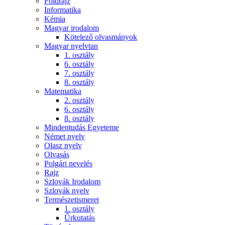
Földrajz
Informatika
Kémia
Magyar irodalom
Kötelező olvasmányok
Magyar nyelvtan
1. osztály
6. osztály
7. osztály
8. osztály
Matematika
2. osztály
6. osztály
8. osztály
Mindentudás Egyeteme
Német nyelv
Olasz nyelv
Olvasás
Polgári nevelés
Rajz
Szlovák Irodalom
Szlovák nyelv
Természetismeret
1. osztály
Űrkutatás