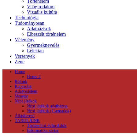
Történelem
Világirodalom
Vizuális kultúra
Technológia
Tudományosan
Adatbázisok
Elbeszélt történelem
Vélemény
Gyermeknevelés
Lélektan
Versenyek
Zene
Home
Home 2
Rólunk
Kapcsolat
Adatvédelem
Mesetár
Népi játékok
Népi játékok adatbázisa
Népi játékok (Csemadok)
Álláskereső
TANULJUNK
Történelmi évfordulók
Informatika szótár