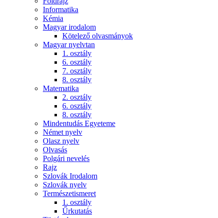
Földrajz
Informatika
Kémia
Magyar irodalom
Kötelező olvasmányok
Magyar nyelvtan
1. osztály
6. osztály
7. osztály
8. osztály
Matematika
2. osztály
6. osztály
8. osztály
Mindentudás Egyeteme
Német nyelv
Olasz nyelv
Olvasás
Polgári nevelés
Rajz
Szlovák Irodalom
Szlovák nyelv
Természetismeret
1. osztály
Űrkutatás