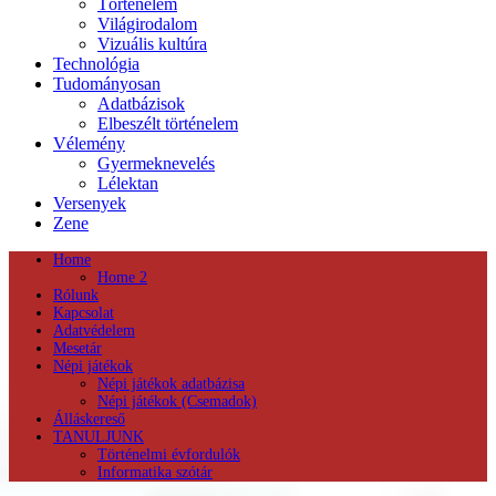
Történelem
Világirodalom
Vizuális kultúra
Technológia
Tudományosan
Adatbázisok
Elbeszélt történelem
Vélemény
Gyermeknevelés
Lélektan
Versenyek
Zene
Home
Home 2
Rólunk
Kapcsolat
Adatvédelem
Mesetár
Népi játékok
Népi játékok adatbázisa
Népi játékok (Csemadok)
Álláskereső
TANULJUNK
Történelmi évfordulók
Informatika szótár