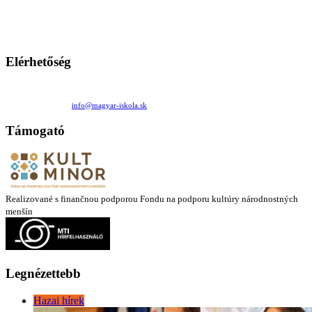
persze a diákok fóruma
Ezen az oldalon esetenként olyan írások jelennek meg, amelyek a hagyományos iskolafelfogástól eltérő
mintákat népszerűsítenek. Ennek következtében előfordulhat, hogy az idetévedő kiskorú felhasználók
látóköre gyorsabban szélesedik, mint azt a szülők esetleg szeretnék.
Elérhetőség
Családi Kör Egyesület/Združenie rod. kruhov
Medzilaborecká 17, 82101 Bratislava
+421 911 732 190 |
info@magyar-iskola.sk
Támogató
Realizované s finančnou podporou Fondu na podporu kultúry národnostných
menšín
Legnézettebb
Hazai hírek