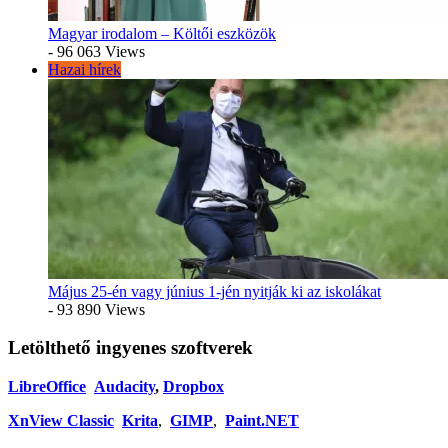
Magyar irodalom – Költői eszközök
- 96 063 Views
Hazai hírek
Május 25-én vagy június 1-jén nyitják ki az iskolákat
- 93 890 Views
Letölthető ingyenes szoftverek
LibreOffice
Audacity
,
Dropbox
XnView Classic
Krita
,
GIMP
,
Paint.NET