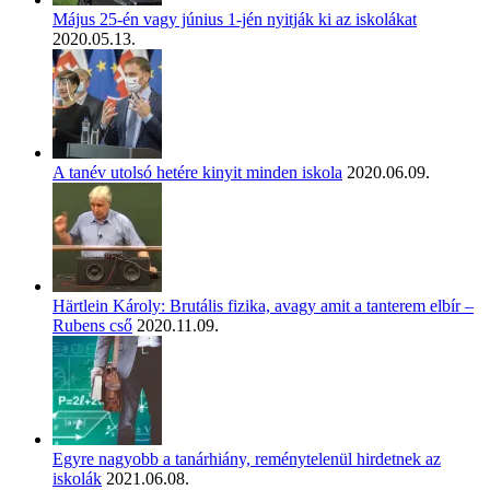
Május 25-én vagy június 1-jén nyitják ki az iskolákat
2020.05.13.
A tanév utolsó hetére kinyit minden iskola
2020.06.09.
Härtlein Károly: Brutális fizika, avagy amit a tanterem elbír –
Rubens cső
2020.11.09.
Egyre nagyobb a tanárhiány, reménytelenül hirdetnek az
iskolák
2021.06.08.