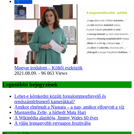
6. osztály
Magyar irodalom – Költői eszközök
2021.08.09.
- 96 063 Views
Legutóbbi bejegyzések
Lehet-e kémkedni közúti forgalommegfigyelő és
rendszámfelismerő kamerákkal?
Amikor elnémult a Niagara – a nap, amikor elfogyott a víz
Margaretha Zelle, a hírhedt Mata Hari
A Wikipédia alapítója, Jimmy Wales 60 éves
A világ legnagyobb egynapos fesztiválja