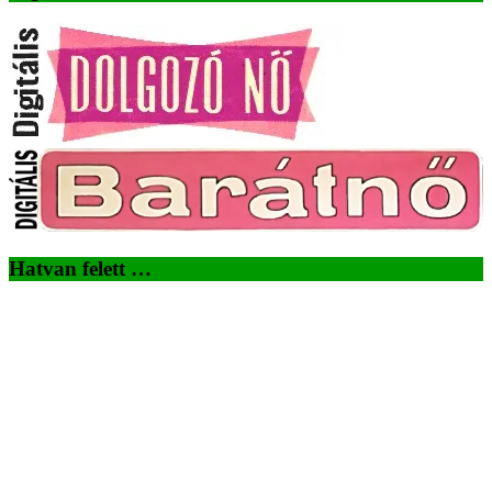
Hatvan felett …