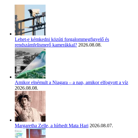
Lehet-e kémkedni közúti forgalommegfigyelő és
rendszámfelismerő kamerákkal?
2026.08.08.
Amikor elnémult a Niagara – a nap, amikor elfogyott a víz
2026.08.08.
Margaretha Zelle, a hírhedt Mata Hari
2026.08.07.