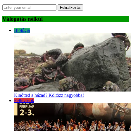
Feliratkozás
Válogatás nélkül
Biológia
Kinőtted a házad? Költözz nagyobba!
Felhívások