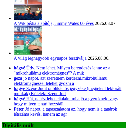
A Wikipédia alapítója, Jimmy Wales 60 éves
2026.08.07.
A világ legnagyobb egynapos fesztiválja
2026.08.06.
hágyé
Üdv. Nem lehet. Milyen berendezés lenne az a
"mikrohullámú elektromágnes"? A mik
geza
jo napot. azt szeretnem kerdezni.mikrohullamu
elektromagnessel lelehet gyozni a
hágyé
Szépe Judit publikációs jegyzéke (megjelent lektorált
munkák) Kötetek: Szépe Jud
hágyé
Hát, nehéz lehet eltalálni mi a jó a gyereknek, vagy
hogy milyen tanári hozzááll
Péter
Jó napot, a tapasztalatom az, hogy nem is a tanárok
létszáma kevés, hanem az agr
Digitális múlt