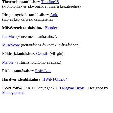
Történelemtanításhoz
:
TimelineJS
(kronológiák és idővonalk egyszerű készítéséhez)
Idegen nyelvek tanításához
:
Anki
(szó és kép kártyák készítéséhez)
Művészetek tanításához
:
Blender
LenMus
(zeneelmélet tanításához),
MuseScore
(kottaíráshoz és kották lejátszásához)
Földrajztanításhoz
:
Celestia
(világűr),
Marble
(virtuális földgömb és atlasz)
Fizika tanításához
:
FisicaLab
Hardver identifikálása
:
HWiNFO32/64
ISSN 2585-853X
© Copyright 2019
Magyar Iskola
· Designed by
Microgramma