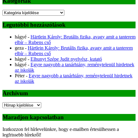
Kategóriák
Kategóriák
Legutóbbi hozzászólások
hágyé
-
Härtlein Károly: Brutális fizika, avagy amit a tanterem
elbír – Rubens cső
geza
-
Härtlein Károly: Brutális fizika, avagy amit a tanterem
elbír – Rubens cső
hágyé
-
Elhunyt Szépe Judit nyelvész, kutató
hágyé
-
Egyre nagyobb a tanárhiány, reménytelenül hirdetnek
az iskolák
Péter
-
Egyre nagyobb a tanárhiány, reménytelenül hirdetnek
az iskolák
Archívum
Archívum
Maradjon kapcsolatban
Iratkozzon fel hírlevelünkre, hogy e-mailben értesülhessen a
legfrissebb hírekről!