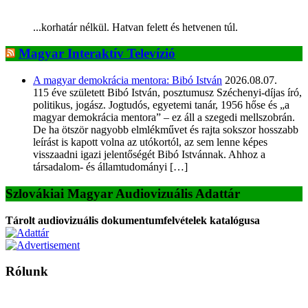
...korhatár nélkül. Hatvan felett és hetvenen túl.
Magyar Interaktív Televízió
A magyar demokrácia mentora: Bibó István
2026.08.07.
115 éve született Bibó István, posztumusz Széchenyi-díjas író,
politikus, jogász. Jogtudós, egyetemi tanár, 1956 hőse és „a
magyar demokrácia mentora” – ez áll a szegedi mellszobrán.
De ha ötször nagyobb elmlékművet és rajta sokszor hosszabb
leírást is kapott volna az utókortól, az sem lenne képes
visszaadni igazi jelentőségét Bibó Istvánnak. Ahhoz a
társadalom- és államtudományi […]
Szlovákiai Magyar Audiovizuális Adattár
Tárolt audiovizuális dokumentumfelvételek katalógusa
Rólunk
A Magyar Iskola a szlovákiai magyar iskolák, tanárok, szülők és