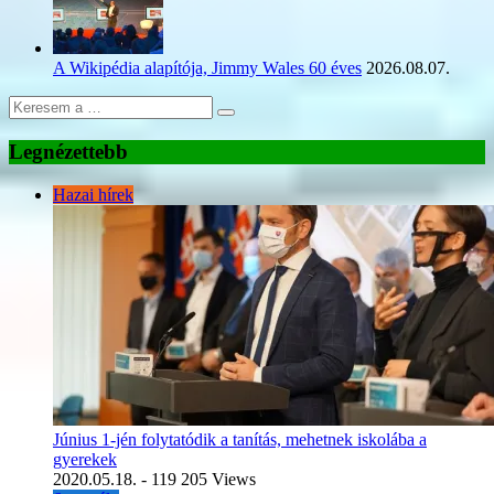
A Wikipédia alapítója, Jimmy Wales 60 éves
2026.08.07.
Legnézettebb
Hazai hírek
Június 1-jén folytatódik a tanítás, mehetnek iskolába a
gyerekek
2020.05.18.
- 119 205 Views