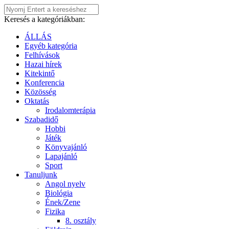
Keresés a kategóriákban:
ÁLLÁS
Egyéb kategória
Felhívások
Hazai hírek
Kitekintő
Konferencia
Közösség
Oktatás
Irodalomterápia
Szabadidő
Hobbi
Játék
Könyvajánló
Lapajánló
Sport
Tanuljunk
Angol nyelv
Biológia
Ének/Zene
Fizika
8. osztály