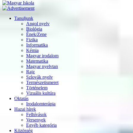
Tanuljunk
Angol nyelv
Biológia
Ének/Zene
Fizika
Informatika
Kémia
Magyar irodalom
Matematika
Magyar nyelvtan
Rajz
Szlovák nyelv
Természetismeret
Történelem
Vizuális kultúra
Oktatás
Irodalomterápia
Hazai hírek
Felhívások
Versenyek
Egyéb kategória
Közösség