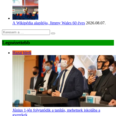
A Wikipédia alapítója, Jimmy Wales 60 éves
2026.08.07.
Legnézettebb
Hazai hírek
Június 1-jén folytatódik a tanítás, mehetnek iskolába a
gyerekek