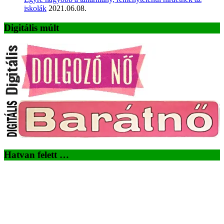
iskolák
2021.06.08.
Digitális múlt
Hatvan felett …