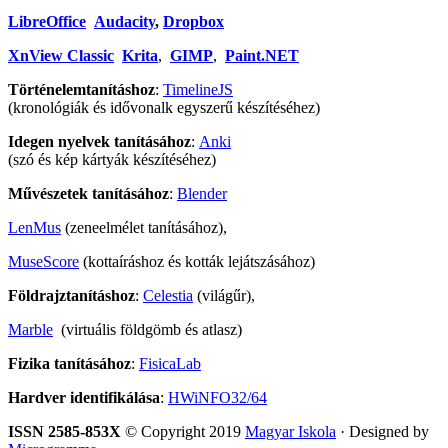
LibreOffice
Audacity
,
Dropbox
XnView Classic
Krita
,
GIMP
,
Paint.NET
Történelemtanításhoz
:
TimelineJS
(kronológiák és idővonalk egyszerű készítéséhez)
Idegen nyelvek tanításához
:
Anki
(szó és kép kártyák készítéséhez)
Művészetek tanításához
:
Blender
LenMus
(zeneelmélet tanításához),
MuseScore
(kottaíráshoz és kották lejátszásához)
Földrajztanításhoz
:
Celestia
(világűr),
Marble
(virtuális földgömb és atlasz)
Fizika tanításához
:
FisicaLab
Hardver identifikálása
:
HWiNFO32/64
ISSN 2585-853X
© Copyright 2019
Magyar Iskola
· Designed by