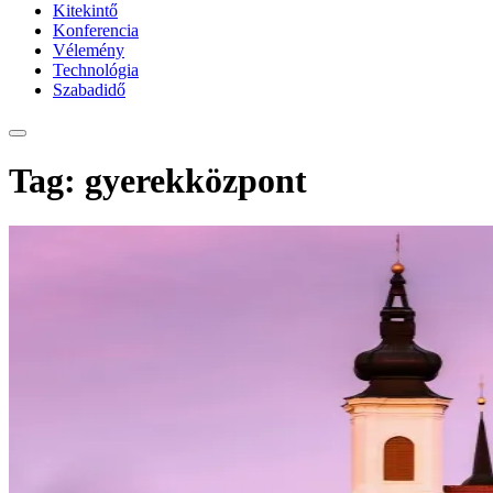
Kitekintő
Konferencia
Vélemény
Technológia
Szabadidő
Tag: gyerekközpont