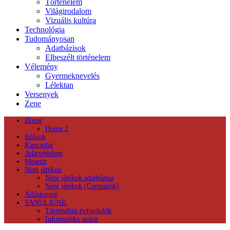
Történelem
Világirodalom
Vizuális kultúra
Technológia
Tudományosan
Adatbázisok
Elbeszélt történelem
Vélemény
Gyermeknevelés
Lélektan
Versenyek
Zene
Home
Home 2
Rólunk
Kapcsolat
Adatvédelem
Mesetár
Népi játékok
Népi játékok adatbázisa
Népi játékok (Csemadok)
Álláskereső
TANULJUNK
Történelmi évfordulók
Informatika szótár