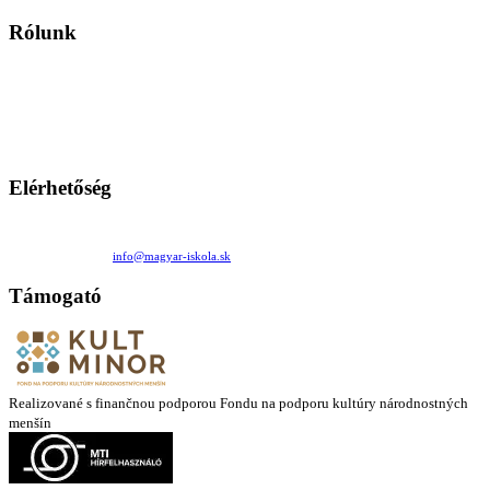
Rólunk
A Magyar Iskola a szlovákiai magyar iskolák, tanárok, szülők és
persze a diákok fóruma
Ezen az oldalon esetenként olyan írások jelennek meg, amelyek a hagyományos iskolafelfogástól eltérő
mintákat népszerűsítenek. Ennek következtében előfordulhat, hogy az idetévedő kiskorú felhasználók
látóköre gyorsabban szélesedik, mint azt a szülők esetleg szeretnék.
Elérhetőség
Családi Kör Egyesület/Združenie rod. kruhov
Medzilaborecká 17, 82101 Bratislava
+421 911 732 190 |
info@magyar-iskola.sk
Támogató
Realizované s finančnou podporou Fondu na podporu kultúry národnostných
menšín