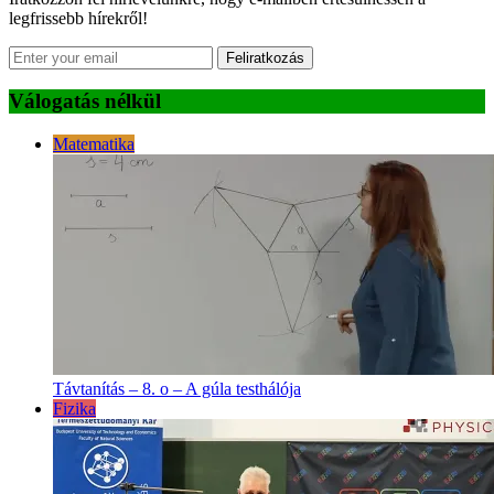
legfrissebb hírekről!
Feliratkozás
Válogatás nélkül
Matematika
Távtanítás – 8. o – A gúla testhálója
Fizika