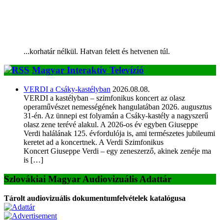
...korhatár nélkül. Hatvan felett és hetvenen túl.
Magyar Interaktív Televízió
VERDI a Csáky-kastélyban
2026.08.08.
VERDI a kastélyban – szimfonikus koncert az olasz
operaművészet nemességének hangulatában 2026. augusztus
31-én. Az ünnepi est folyamán a Csáky-kastély a nagyszerű
olasz zene terévé alakul. A 2026-os év egyben Giuseppe
Verdi halálának 125. évfordulója is, ami természetes jubileumi
keretet ad a koncertnek. A Verdi Szimfonikus
Koncert Giuseppe Verdi – egy zeneszerző, akinek zenéje ma
is […]
Szlovákiai Magyar Audiovizuális Adattár
Tárolt audiovizuális dokumentumfelvételek katalógusa