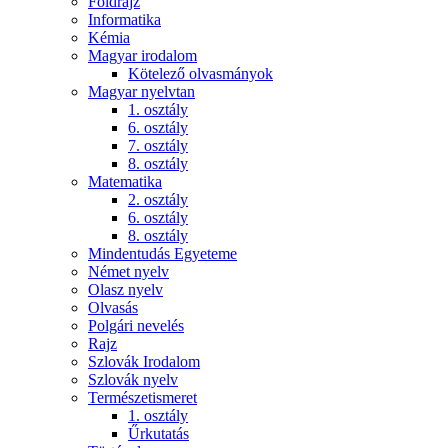
Földrajz
Informatika
Kémia
Magyar irodalom
Kötelező olvasmányok
Magyar nyelvtan
1. osztály
6. osztály
7. osztály
8. osztály
Matematika
2. osztály
6. osztály
8. osztály
Mindentudás Egyeteme
Német nyelv
Olasz nyelv
Olvasás
Polgári nevelés
Rajz
Szlovák Irodalom
Szlovák nyelv
Természetismeret
1. osztály
Űrkutatás