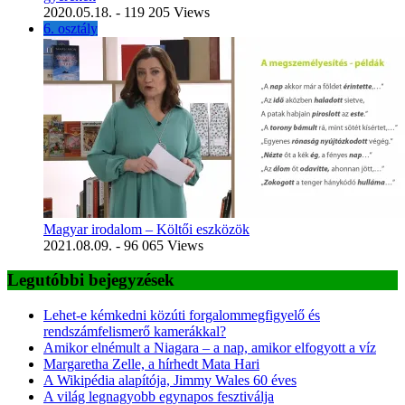
2020.05.18.
- 119 205 Views
6. osztály
Magyar irodalom – Költői eszközök
2021.08.09.
- 96 065 Views
Legutóbbi bejegyzések
Lehet-e kémkedni közúti forgalommegfigyelő és
rendszámfelismerő kamerákkal?
Amikor elnémult a Niagara – a nap, amikor elfogyott a víz
Margaretha Zelle, a hírhedt Mata Hari
A Wikipédia alapítója, Jimmy Wales 60 éves
A világ legnagyobb egynapos fesztiválja