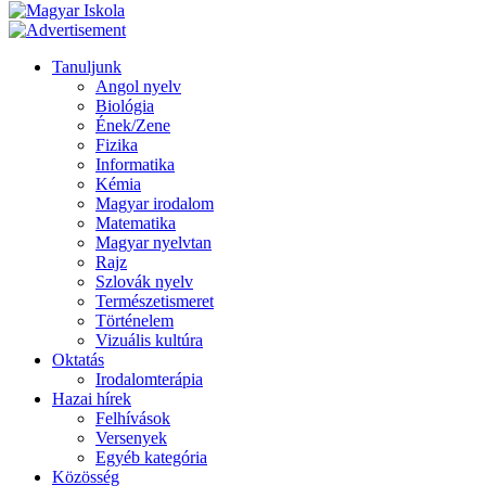
Tanuljunk
Angol nyelv
Biológia
Ének/Zene
Fizika
Informatika
Kémia
Magyar irodalom
Matematika
Magyar nyelvtan
Rajz
Szlovák nyelv
Természetismeret
Történelem
Vizuális kultúra
Oktatás
Irodalomterápia
Hazai hírek
Felhívások
Versenyek
Egyéb kategória
Közösség