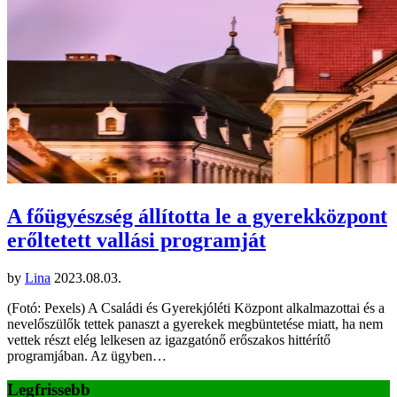
A főügyészség állította le a gyerekközpont
erőltetett vallási programját
by
Lina
2023.08.03.
(Fotó: Pexels) A Családi és Gyerekjóléti Központ alkalmazottai és a
nevelőszülők tettek panaszt a gyerekek megbüntetése miatt, ha nem
vettek részt elég lelkesen az igazgatónő erőszakos hittérítő
programjában. Az ügyben…
Legfrissebb