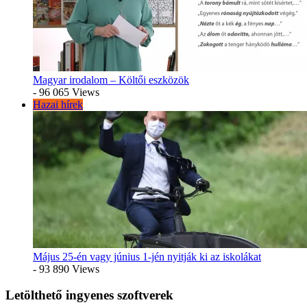
Magyar irodalom – Költői eszközök
- 96 065 Views
Hazai hírek
Május 25-én vagy június 1-jén nyitják ki az iskolákat
- 93 890 Views
Letölthető ingyenes szoftverek