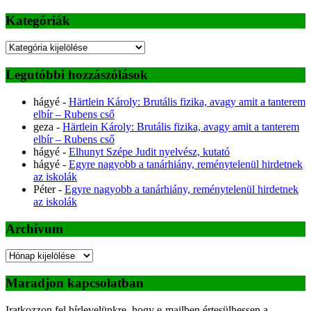
Kategóriák
Kategóriák
Legutóbbi hozzászólások
hágyé
-
Härtlein Károly: Brutális fizika, avagy amit a tanterem
elbír – Rubens cső
geza
-
Härtlein Károly: Brutális fizika, avagy amit a tanterem
elbír – Rubens cső
hágyé
-
Elhunyt Szépe Judit nyelvész, kutató
hágyé
-
Egyre nagyobb a tanárhiány, reménytelenül hirdetnek
az iskolák
Péter
-
Egyre nagyobb a tanárhiány, reménytelenül hirdetnek
az iskolák
Archívum
Archívum
Maradjon kapcsolatban
Iratkozzon fel hírlevelünkre, hogy e-mailben értesülhessen a