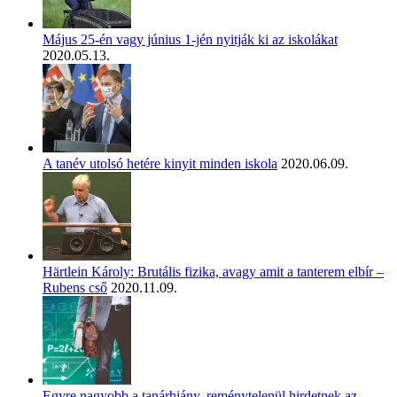
Május 25-én vagy június 1-jén nyitják ki az iskolákat
2020.05.13.
A tanév utolsó hetére kinyit minden iskola
2020.06.09.
Härtlein Károly: Brutális fizika, avagy amit a tanterem elbír –
Rubens cső
2020.11.09.
Egyre nagyobb a tanárhiány, reménytelenül hirdetnek az