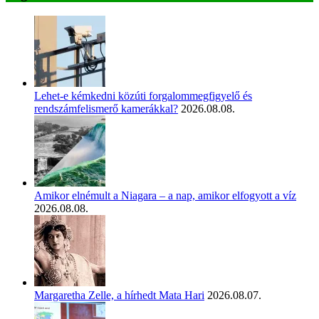
Lehet-e kémkedni közúti forgalommegfigyelő és
rendszámfelismerő kamerákkal?
2026.08.08.
Amikor elnémult a Niagara – a nap, amikor elfogyott a víz
2026.08.08.
Margaretha Zelle, a hírhedt Mata Hari
2026.08.07.