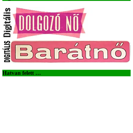
Hatvan felett …