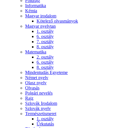
Földrajz
Informatika
Kémia
Magyar irodalom
Kötelező olvasmányok
Magyar nyelvtan
1. osztály
6. osztály
7. osztály
8. osztály
Matematika
2. osztály
6. osztály
8. osztály
Mindentudás Egyeteme
Német nyelv
Olasz nyelv
Olvasás
Polgári nevelés
Rajz
Szlovák Irodalom
Szlovák nyelv
Természetismeret
1. osztály
Űrkutatás