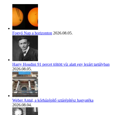
Fogyó Nap a horizonton
2026.08.05.
Harry Houdini 91 percet töltött víz alatt egy lezárt tartályban
2026.08.05.
Weber Antal, a kórházépítő sztárépítész hagyatéka
2026.08.04.