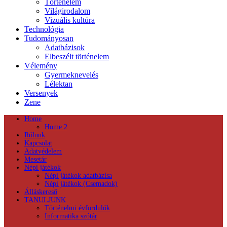
Történelem
Világirodalom
Vizuális kultúra
Technológia
Tudományosan
Adatbázisok
Elbeszélt történelem
Vélemény
Gyermeknevelés
Lélektan
Versenyek
Zene
Home
Home 2
Rólunk
Kapcsolat
Adatvédelem
Mesetár
Népi játékok
Népi játékok adatbázisa
Népi játékok (Csemadok)
Álláskereső
TANULJUNK
Történelmi évfordulók
Informatika szótár