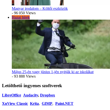
Magyar irodalom – Költői eszközök
- 96 050 Views
Hazai hírek
Május 25-én vagy június 1-jén nyitják ki az iskolákat
- 93 888 Views
Letölthető ingyenes szoftverek
LibreOffice
Audacity
,
Dropbox
XnView Classic
Krita
,
GIMP
,
Paint.NET