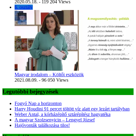
2020.05.18.
- 119 204 Views
6. osztály
Magyar irodalom – Költői eszközök
2021.08.09.
- 96 050 Views
Legutóbbi bejegyzések
Fogyó Nap a horizonton
Harry Houdini 91 percet töltött víz alatt egy lezárt tartályban
Weber Antal, a kórházépítő sztárépítész hagyatéka
A magyar Szolzsenyicin – Lengyel József
Hajóvonták találkozása tilos!