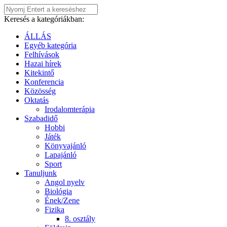
Keresés a kategóriákban:
ÁLLÁS
Egyéb kategória
Felhívások
Hazai hírek
Kitekintő
Konferencia
Közösség
Oktatás
Irodalomterápia
Szabadidő
Hobbi
Játék
Könyvajánló
Lapajánló
Sport
Tanuljunk
Angol nyelv
Biológia
Ének/Zene
Fizika
8. osztály