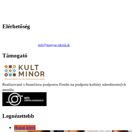
persze a diákok fóruma
Ezen az oldalon esetenként olyan írások jelennek meg, amelyek a hagyományos iskolafelfogástól eltérő
mintákat népszerűsítenek. Ennek következtében előfordulhat, hogy az idetévedő kiskorú felhasználók
látóköre gyorsabban szélesedik, mint azt a szülők esetleg szeretnék.
Elérhetőség
Családi Kör Egyesület/Združenie rod. kruhov
Medzilaborecká 17, 82101 Bratislava
+421 911 732 190 |
info@magyar-iskola.sk
Támogató
Realizované s finančnou podporou Fondu na podporu kultúry národnostných
menšín
Legnézettebb
Hazai hírek