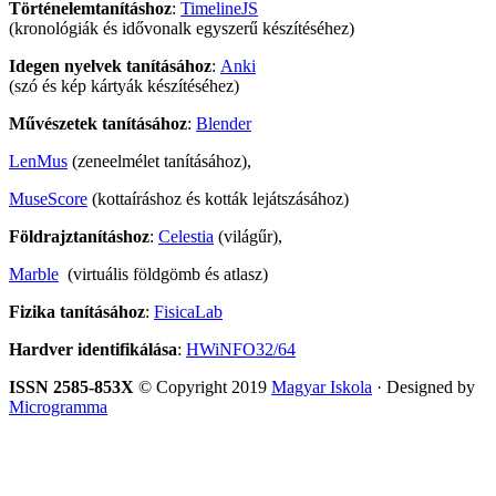
Történelemtanításhoz
:
TimelineJS
(kronológiák és idővonalk egyszerű készítéséhez)
Idegen nyelvek tanításához
:
Anki
(szó és kép kártyák készítéséhez)
Művészetek tanításához
:
Blender
LenMus
(zeneelmélet tanításához),
MuseScore
(kottaíráshoz és kották lejátszásához)
Földrajztanításhoz
:
Celestia
(világűr),
Marble
(virtuális földgömb és atlasz)
Fizika tanításához
:
FisicaLab
Hardver identifikálása
:
HWiNFO32/64
ISSN 2585-853X
© Copyright 2019
Magyar Iskola
· Designed by
Microgramma