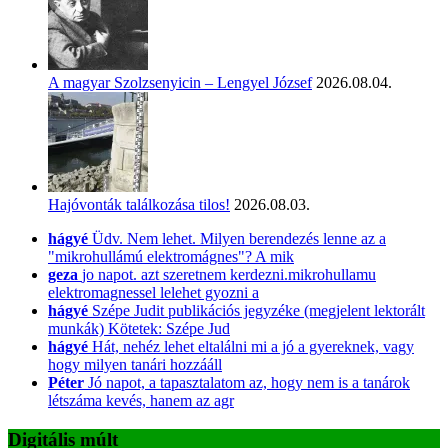
A magyar Szolzsenyicin – Lengyel József
2026.08.04.
Hajóvonták találkozása tilos!
2026.08.03.
hágyé
Üdv. Nem lehet. Milyen berendezés lenne az a
"mikrohullámú elektromágnes"? A mik
geza
jo napot. azt szeretnem kerdezni.mikrohullamu
elektromagnessel lelehet gyozni a
hágyé
Szépe Judit publikációs jegyzéke (megjelent lektorált
munkák) Kötetek: Szépe Jud
hágyé
Hát, nehéz lehet eltalálni mi a jó a gyereknek, vagy
hogy milyen tanári hozzááll
Péter
Jó napot, a tapasztalatom az, hogy nem is a tanárok
létszáma kevés, hanem az agr
Digitális múlt