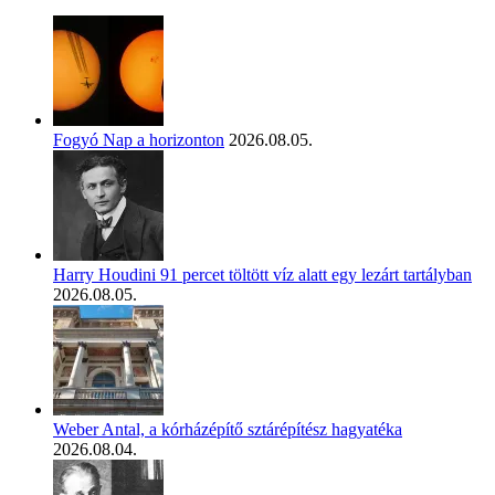
Fogyó Nap a horizonton
2026.08.05.
Harry Houdini 91 percet töltött víz alatt egy lezárt tartályban
2026.08.05.
Weber Antal, a kórházépítő sztárépítész hagyatéka
2026.08.04.