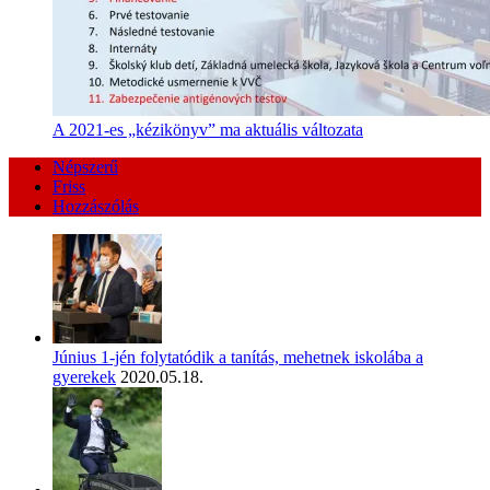
A 2021-es „kézikönyv” ma aktuális változata
Népszerű
Friss
Hozzászólás
Június 1-jén folytatódik a tanítás, mehetnek iskolába a
gyerekek
2020.05.18.