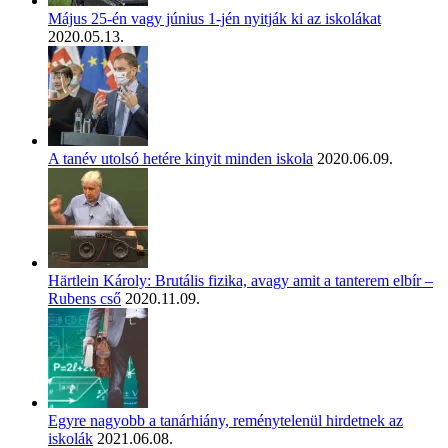
Május 25-én vagy június 1-jén nyitják ki az iskolákat
2020.05.13.
A tanév utolsó hetére kinyit minden iskola
2020.06.09.
Härtlein Károly: Brutális fizika, avagy amit a tanterem elbír –
Rubens cső
2020.11.09.
Egyre nagyobb a tanárhiány, reménytelenül hirdetnek az
iskolák
2021.06.08.