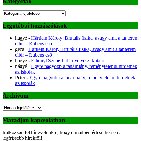
Kategóriák
Kategóriák
Legutóbbi hozzászólások
hágyé
-
Härtlein Károly: Brutális fizika, avagy amit a tanterem
elbír – Rubens cső
geza
-
Härtlein Károly: Brutális fizika, avagy amit a tanterem
elbír – Rubens cső
hágyé
-
Elhunyt Szépe Judit nyelvész, kutató
hágyé
-
Egyre nagyobb a tanárhiány, reménytelenül hirdetnek
az iskolák
Péter
-
Egyre nagyobb a tanárhiány, reménytelenül hirdetnek
az iskolák
Archívum
Archívum
Maradjon kapcsolatban
Iratkozzon fel hírlevelünkre, hogy e-mailben értesülhessen a
legfrissebb hírekről!