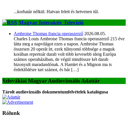
...korhatár nélkül. Hatvan felett és hetvenen túl.
Magyar Interaktív Televízió
Ambroise Thomas francia operaszerző
2026.08.05.
Charles Louis Ambroise Thomas francia operaszerző 215 éve
látta meg a napvilágot ezen a napon. Ambroise Thomas
összesen 20 operát írt, ezek túlnyomó többsége a maguk
korában repertoár darab volt több kevesebb ideig Európa
számos operaházában, de végül mindössze két darab
bizonyult maradandónak. A Hamlet és a Mignon ma is
érdeklődésre tart számot, és bár […]
Szlovákiai Magyar Audiovizuális Adattár
Tárolt audiovizuális dokumentumfelvételek katalógusa
Rólunk
A Magyar Iskola a szlovákiai magyar iskolák, tanárok, szülők és