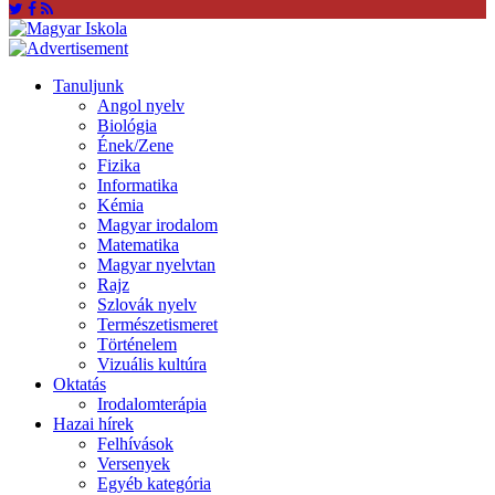
Tanuljunk
Angol nyelv
Biológia
Ének/Zene
Fizika
Informatika
Kémia
Magyar irodalom
Matematika
Magyar nyelvtan
Rajz
Szlovák nyelv
Természetismeret
Történelem
Vizuális kultúra
Oktatás
Irodalomterápia
Hazai hírek
Felhívások
Versenyek
Egyéb kategória