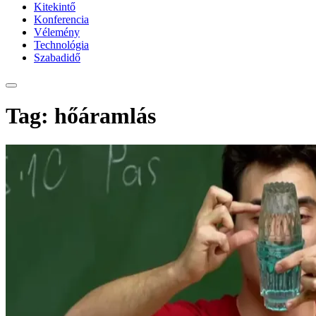
Kitekintő
Konferencia
Vélemény
Technológia
Szabadidő
Tag: hőáramlás