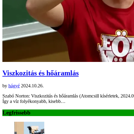
Viszkozitás és hőáramlás
by
hágyé
2024.10.26.
Szabó Norton: Viszkozitás és hőáramlás (Atomcsill kísérletek, 2024.0
Így a víz folyékonyabb, kisebb…
Legfrissebb