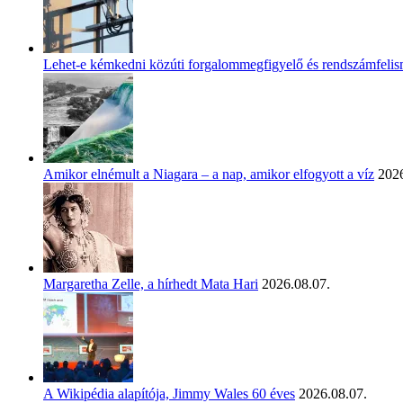
Lehet-e kémkedni közúti forgalommegfigyelő és rendszámfeli
Amikor elnémult a Niagara – a nap, amikor elfogyott a víz
2026
Margaretha Zelle, a hírhedt Mata Hari
2026.08.07.
A Wikipédia alapítója, Jimmy Wales 60 éves
2026.08.07.