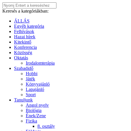
Keresés a kategóriákban:
ÁLLÁS
Egyéb kategória
Felhívások
Hazai hírek
Kitekintő
Konferencia
Közösség
Oktatás
Irodalomterápia
Szabadidő
Hobbi
Játék
Könyvajánló
Lapajánló
Sport
Tanuljunk
Angol nyelv
Biológia
Ének/Zene
Fizika
8. osztály