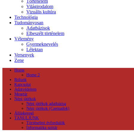
Történelem
Világirodalom
Vizuális kultúra
Technológia
Tudományosan
Adatbázisok
Elbeszélt történelem
Vélemény
Gyermeknevelés
Lélektan
Versenyek
Zene
Home
Home 2
Rólunk
Kapcsolat
Adatvédelem
Mesetár
Népi játékok
Népi játékok adatbázisa
Népi játékok (Csemadok)
Álláskereső
TANULJUNK
Történelmi évfordulók
Informatika szótár