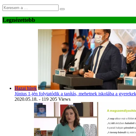
Legnézettebb
Hazai hírek
Június 1-jén folytatódik a tanítás, mehetnek iskolába a gyereke
2020.05.18.
- 119 205 Views