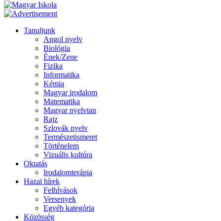
Tanuljunk
Angol nyelv
Biológia
Ének/Zene
Fizika
Informatika
Kémia
Magyar irodalom
Matematika
Magyar nyelvtan
Rajz
Szlovák nyelv
Természetismeret
Történelem
Vizuális kultúra
Oktatás
Irodalomterápia
Hazai hírek
Felhívások
Versenyek
Egyéb kategória
Közösség