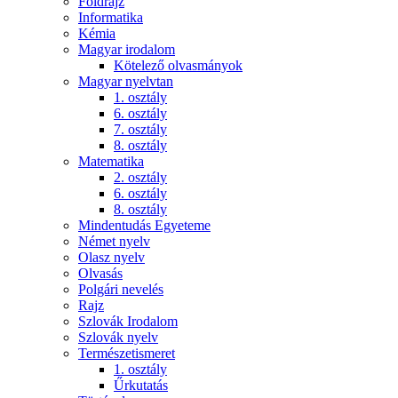
Földrajz
Informatika
Kémia
Magyar irodalom
Kötelező olvasmányok
Magyar nyelvtan
1. osztály
6. osztály
7. osztály
8. osztály
Matematika
2. osztály
6. osztály
8. osztály
Mindentudás Egyeteme
Német nyelv
Olasz nyelv
Olvasás
Polgári nevelés
Rajz
Szlovák Irodalom
Szlovák nyelv
Természetismeret
1. osztály
Űrkutatás