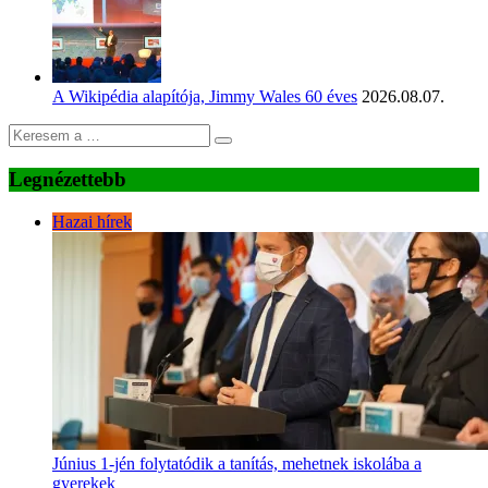
A Wikipédia alapítója, Jimmy Wales 60 éves
2026.08.07.
Legnézettebb
Hazai hírek
Június 1-jén folytatódik a tanítás, mehetnek iskolába a
gyerekek