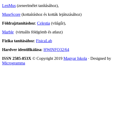
LenMus
(zeneelmélet tanításához),
MuseScore
(kottaíráshoz és kották lejátszásához)
Földrajztanításhoz
:
Celestia
(világűr),
Marble
(virtuális földgömb és atlasz)
Fizika tanításához
:
FisicaLab
Hardver identifikálása
:
HWiNFO32/64
ISSN 2585-853X
© Copyright 2019
Magyar Iskola
· Designed by
Microgramma