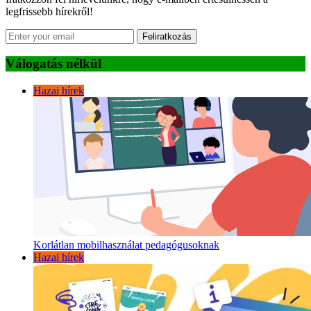
legfrissebb hírekről!
Feliratkozás
Válogatás nélkül
Hazai hírek
Korlátlan mobilhasználat pedagógusoknak
Hazai hírek