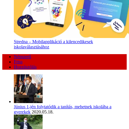
Stredna – Mobilapplikáció a kilencedikesek
iskolaválasztásához
Népszerű
Friss
Hozzászólás
Június 1-jén folytatódik a tanítás, mehetnek iskolába a
gyerekek
2020.05.18.