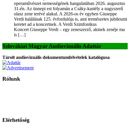
operaművészet nemességének hangulatában 2026. augusztus
31-én. Az ünnepi est folyamán a Csáky-kastély a nagyszerű
olasz zene terévé alakul. A 2026-os év egyben Giuseppe
Verdi halálának 125. évfordulója is, ami természetes jubileumi
keretet ad a koncertnek. A Verdi Szimfonikus
Koncert Giuseppe Verdi – egy zeneszerző, akinek zenéje ma
is […]
Szlovákiai Magyar Audiovizuális Adattár
Tárolt audiovizuális dokumentumfelvételek katalógusa
Rólunk
A Magyar Iskola a szlovákiai magyar iskolák, tanárok, szülők és
persze a diákok fóruma
Ezen az oldalon esetenként olyan írások jelennek meg, amelyek a hagyományos iskolafelfogástól eltérő
mintákat népszerűsítenek. Ennek következtében előfordulhat, hogy az idetévedő kiskorú felhasználók
látóköre gyorsabban szélesedik, mint azt a szülők esetleg szeretnék.
Elérhetőség