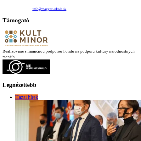
Családi Kör Egyesület/Združenie rod. kruhov
Medzilaborecká 17, 82101 Bratislava
+421 911 732 190 |
info@magyar-iskola.sk
Támogató
Realizované s finančnou podporou Fondu na podporu kultúry národnostných
menšín
Legnézettebb
Hazai hírek