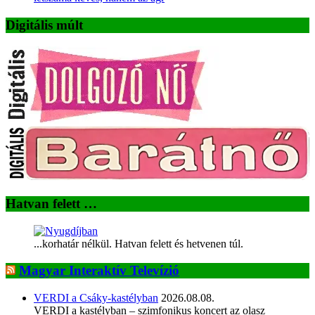
Digitális múlt
Hatvan felett …
...korhatár nélkül. Hatvan felett és hetvenen túl.
Magyar Interaktív Televízió
VERDI a Csáky-kastélyban
2026.08.08.
VERDI a kastélyban – szimfonikus koncert az olasz