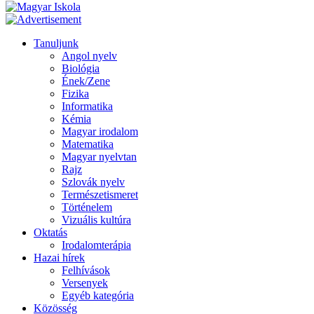
Tanuljunk
Angol nyelv
Biológia
Ének/Zene
Fizika
Informatika
Kémia
Magyar irodalom
Matematika
Magyar nyelvtan
Rajz
Szlovák nyelv
Természetismeret
Történelem
Vizuális kultúra
Oktatás
Irodalomterápia
Hazai hírek
Felhívások
Versenyek
Egyéb kategória
Közösség