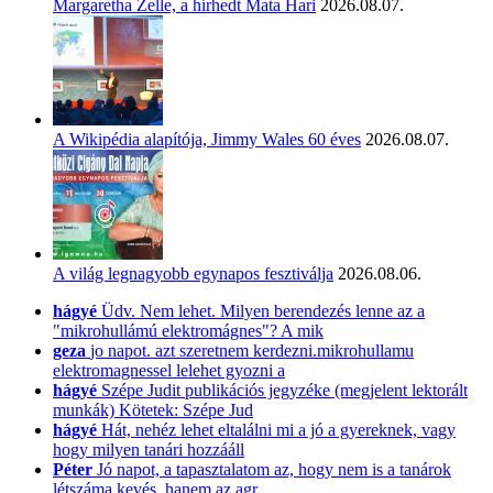
Margaretha Zelle, a hírhedt Mata Hari
2026.08.07.
A Wikipédia alapítója, Jimmy Wales 60 éves
2026.08.07.
A világ legnagyobb egynapos fesztiválja
2026.08.06.
hágyé
Üdv. Nem lehet. Milyen berendezés lenne az a
"mikrohullámú elektromágnes"? A mik
geza
jo napot. azt szeretnem kerdezni.mikrohullamu
elektromagnessel lelehet gyozni a
hágyé
Szépe Judit publikációs jegyzéke (megjelent lektorált
munkák) Kötetek: Szépe Jud
hágyé
Hát, nehéz lehet eltalálni mi a jó a gyereknek, vagy
hogy milyen tanári hozzááll
Péter
Jó napot, a tapasztalatom az, hogy nem is a tanárok
létszáma kevés, hanem az agr