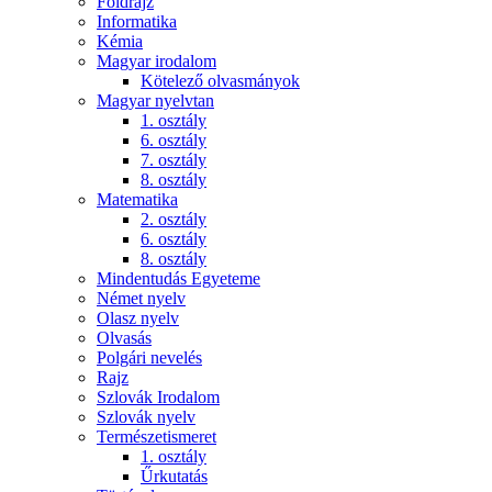
Földrajz
Informatika
Kémia
Magyar irodalom
Kötelező olvasmányok
Magyar nyelvtan
1. osztály
6. osztály
7. osztály
8. osztály
Matematika
2. osztály
6. osztály
8. osztály
Mindentudás Egyeteme
Német nyelv
Olasz nyelv
Olvasás
Polgári nevelés
Rajz
Szlovák Irodalom
Szlovák nyelv
Természetismeret
1. osztály
Űrkutatás