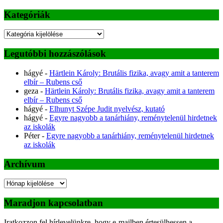
Kategóriák
Kategóriák
Legutóbbi hozzászólások
hágyé
-
Härtlein Károly: Brutális fizika, avagy amit a tanterem
elbír – Rubens cső
geza
-
Härtlein Károly: Brutális fizika, avagy amit a tanterem
elbír – Rubens cső
hágyé
-
Elhunyt Szépe Judit nyelvész, kutató
hágyé
-
Egyre nagyobb a tanárhiány, reménytelenül hirdetnek
az iskolák
Péter
-
Egyre nagyobb a tanárhiány, reménytelenül hirdetnek
az iskolák
Archívum
Archívum
Maradjon kapcsolatban
Iratkozzon fel hírlevelünkre, hogy e-mailben értesülhessen a