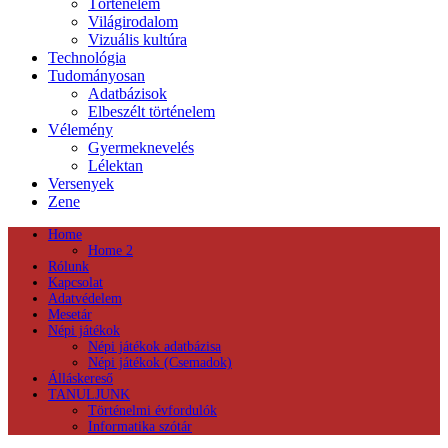
Történelem
Világirodalom
Vizuális kultúra
Technológia
Tudományosan
Adatbázisok
Elbeszélt történelem
Vélemény
Gyermeknevelés
Lélektan
Versenyek
Zene
Home
Home 2
Rólunk
Kapcsolat
Adatvédelem
Mesetár
Népi játékok
Népi játékok adatbázisa
Népi játékok (Csemadok)
Álláskereső
TANULJUNK
Történelmi évfordulók
Informatika szótár