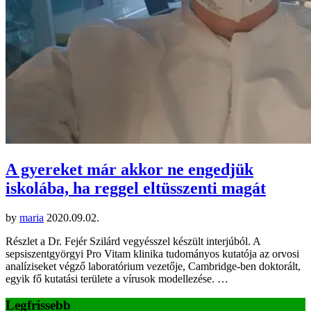
A gyereket már akkor ne engedjük
iskolába, ha reggel eltüsszenti magát
by
maria
2020.09.02.
Részlet a Dr. Fejér Szilárd vegyésszel készült interjúból. A
sepsiszentgyörgyi Pro Vitam klinika tudományos kutatója az orvosi
analíziseket végző laboratórium vezetője, Cambridge-ben doktorált,
egyik fő kutatási területe a vírusok modellezése. …
Legfrissebb