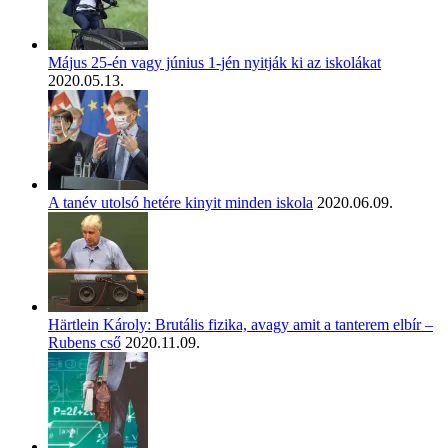
Május 25-én vagy június 1-jén nyitják ki az iskolákat
2020.05.13.
A tanév utolsó hetére kinyit minden iskola
2020.06.09.
Härtlein Károly: Brutális fizika, avagy amit a tanterem elbír –
Rubens cső
2020.11.09.