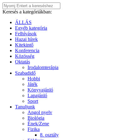
Keresés a kategóriákban:
ÁLLÁS
Egyéb kategória
Felhívások
Hazai hírek
Kitekintő
Konferencia
Közösség
Oktatás
Irodalomterápia
Szabadidő
Hobbi
Játék
Könyvajánló
Lapajánló
Sport
Tanuljunk
Angol nyelv
Biológia
Ének/Zene
Fizika
8. osztály