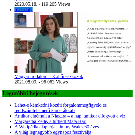
2020.05.18.
- 119 205 Views
6. osztály
Magyar irodalom – Költői eszközök
2021.08.09.
- 96 063 Views
Legutóbbi bejegyzések
Lehet-e kémkedni közúti forgalommegfigyelő és
rendszámfelismerő kamerákkal?
Amikor elnémult a Niagara – a nap, amikor elfogyott a víz
Margaretha Zelle, a hírhedt Mata Hari
A Wikipédia alapítója, Jimmy Wales 60 éves
A világ legnagyobb egynapos fesztiválja