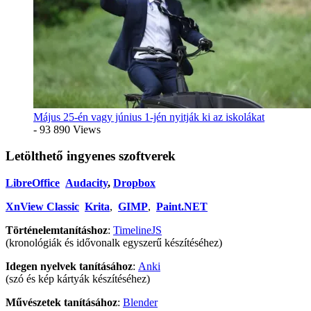
Május 25-én vagy június 1-jén nyitják ki az iskolákat
- 93 890 Views
Letölthető ingyenes szoftverek
LibreOffice
Audacity
,
Dropbox
XnView Classic
Krita
,
GIMP
,
Paint.NET
Történelemtanításhoz
:
TimelineJS
(kronológiák és idővonalk egyszerű készítéséhez)
Idegen nyelvek tanításához
:
Anki
(szó és kép kártyák készítéséhez)
Művészetek tanításához
:
Blender