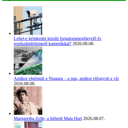
Lehet-e kémkedni közúti forgalommegfigyelő és
rendszámfelismerő kamerákkal?
2026.08.08.
Amikor elnémult a Niagara – a nap, amikor elfogyott a víz
2026.08.08.
Margaretha Zelle, a hírhedt Mata Hari
2026.08.07.