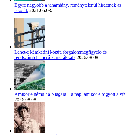
Egyre nagyobb a tanárhiány, reménytelenül hirdetnek az
iskolák
2021.06.08.
Lehet-e kémkedni közúti forgalommegfigyelő és
rendszámfelismerő kamerákkal?
2026.08.08.
Amikor elnémult a Niagara – a nap, amikor elfogyott a víz
2026.08.08.