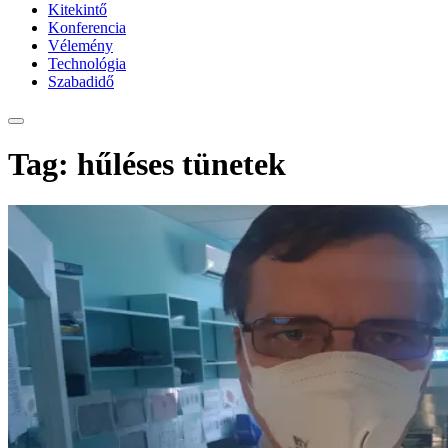
Kitekintő
Konferencia
Vélemény
Technológia
Szabadidő
Tag: hűléses tünetek