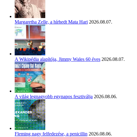
Margaretha Zelle, a hírhedt Mata Hari
2026.08.07.
A Wikipédia alapítója, Jimmy Wales 60 éves
2026.08.07.
A világ legnagyobb egynapos fesztiválja
2026.08.06.
Fleming nagy felfedezése, a penicillin
2026.08.06.