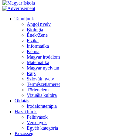
Tanuljunk
Angol nyelv
Biológia
Ének/Zene
Fizika
Informatika
Kémia
Magyar irodalom
Matematika
Magyar nyelvtan
Rajz
Szlovák nyelv
Természetismeret
Történelem
Vizuális kultúra
Oktatás
Irodalomterápia
Hazai hírek
Felhívások
Versenyek
Egyéb kategória
Közösség