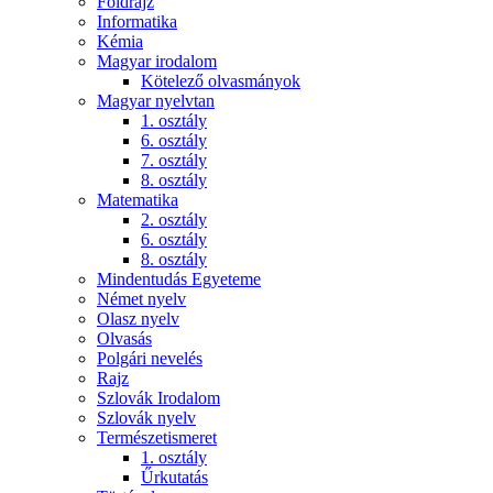
Földrajz
Informatika
Kémia
Magyar irodalom
Kötelező olvasmányok
Magyar nyelvtan
1. osztály
6. osztály
7. osztály
8. osztály
Matematika
2. osztály
6. osztály
8. osztály
Mindentudás Egyeteme
Német nyelv
Olasz nyelv
Olvasás
Polgári nevelés
Rajz
Szlovák Irodalom
Szlovák nyelv
Természetismeret
1. osztály
Űrkutatás