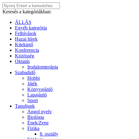
Keresés a kategóriákban:
ÁLLÁS
Egyéb kategória
Felhívások
Hazai hírek
Kitekintő
Konferencia
Közösség
Oktatás
Irodalomterápia
Szabadidő
Hobbi
Játék
Könyvajánló
Lapajánló
Sport
Tanuljunk
Angol nyelv
Biológia
Ének/Zene
Fizika
8. osztály