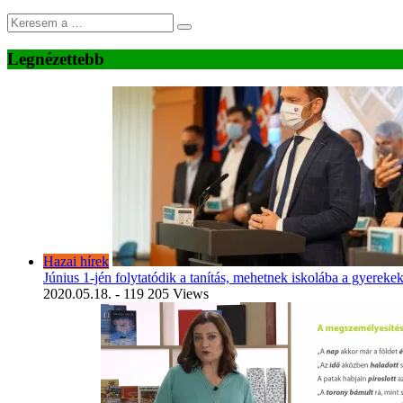
Legnézettebb
Hazai hírek
Június 1-jén folytatódik a tanítás, mehetnek iskolába a gyereke
2020.05.18.
- 119 205 Views