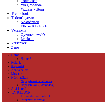
Történelem
Világirodalom
Vizuális kultúra
Technológia
Tudományosan
Adatbázisok
Elbeszélt történelem
Vélemény
Gyermeknevelés
Lélektan
Versenyek
Zene
Home
Home 2
Rólunk
Kapcsolat
Adatvédelem
Mesetár
Népi játékok
Népi játékok adatbázisa
Népi játékok (Csemadok)
Álláskereső
TANULJUNK
Történelmi évfordulók
Informatika szótár