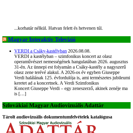
...korhatár nélkül. Hatvan felett és hetvenen túl.
Magyar Interaktív Televízió
VERDI a Csáky-kastélyban
2026.08.08.
VERDI a kastélyban – szimfonikus koncert az olasz
operaművészet nemességének hangulatában 2026. augusztus
31-én. Az ünnepi est folyamán a Csáky-kastély a nagyszerű
olasz zene terévé alakul. A 2026-os év egyben Giuseppe
Verdi halálának 125. évfordulója is, ami természetes jubileumi
keretet ad a koncertnek. A Verdi Szimfonikus
Koncert Giuseppe Verdi – egy zeneszerző, akinek zenéje ma
is […]
Szlovákiai Magyar Audiovizuális Adattár
Tárolt audiovizuális dokumentumfelvételek katalógusa