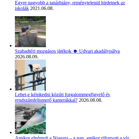
Egyre nagyobb a tanárhiány, reménytelenül hirdetnek az
iskolák
2021.06.08.
Szabadtéri mozgásos játékok ☻ Udvari akadálypálya
2026.08.09.
Lehet-e kémkedni közúti forgalommegfigyelő és
rendszámfelismerő kamerákkal?
2026.08.08.
Amikor elnémult a Niagara – a nap, amikor elfogyott a víz