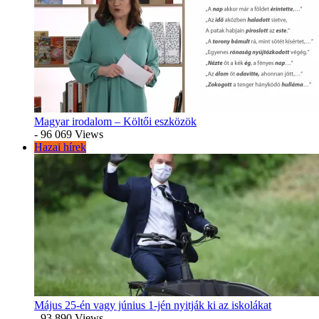
Magyar irodalom – Költői eszközök
- 96 069 Views
Hazai hírek
Május 25-én vagy június 1-jén nyitják ki az iskolákat
- 93 890 Views