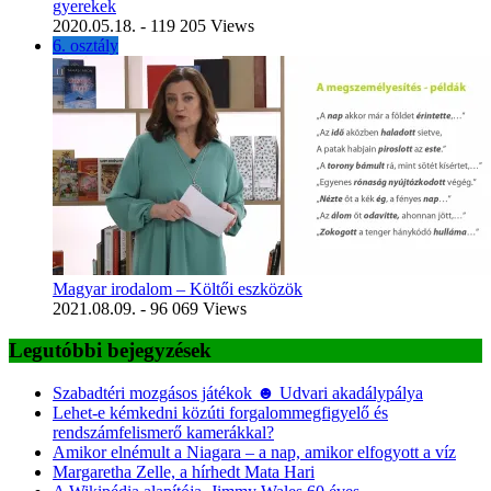
gyerekek
2020.05.18.
- 119 205 Views
6. osztály
Magyar irodalom – Költői eszközök
2021.08.09.
- 96 069 Views
Legutóbbi bejegyzések
Szabadtéri mozgásos játékok ☻ Udvari akadálypálya
Lehet-e kémkedni közúti forgalommegfigyelő és
rendszámfelismerő kamerákkal?
Amikor elnémult a Niagara – a nap, amikor elfogyott a víz
Margaretha Zelle, a hírhedt Mata Hari