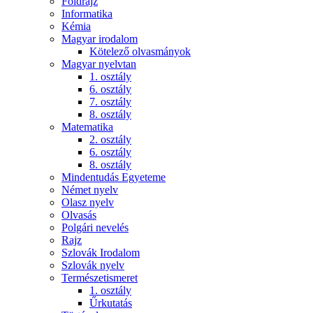
Földrajz
Informatika
Kémia
Magyar irodalom
Kötelező olvasmányok
Magyar nyelvtan
1. osztály
6. osztály
7. osztály
8. osztály
Matematika
2. osztály
6. osztály
8. osztály
Mindentudás Egyeteme
Német nyelv
Olasz nyelv
Olvasás
Polgári nevelés
Rajz
Szlovák Irodalom
Szlovák nyelv
Természetismeret
1. osztály
Űrkutatás