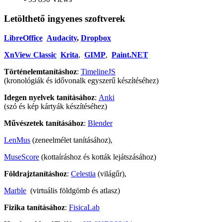
Letölthető ingyenes szoftverek
LibreOffice
Audacity
,
Dropbox
XnView Classic
Krita
,
GIMP
,
Paint.NET
Történelemtanításhoz
:
TimelineJS
(kronológiák és idővonalk egyszerű készítéséhez)
Idegen nyelvek tanításához
:
Anki
(szó és kép kártyák készítéséhez)
Művészetek tanításához
:
Blender
LenMus
(zeneelmélet tanításához),
MuseScore
(kottaíráshoz és kották lejátszásához)
Földrajztanításhoz
:
Celestia
(világűr),
Marble
(virtuális földgömb és atlasz)
Fizika tanításához
:
FisicaLab