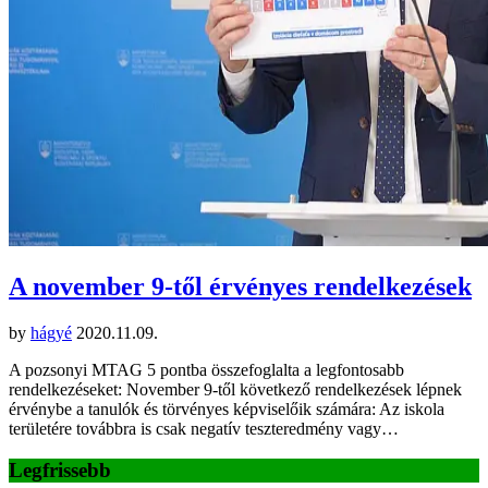
A november 9-től érvényes rendelkezések
by
hágyé
2020.11.09.
A pozsonyi MTAG 5 pontba összefoglalta a legfontosabb
rendelkezéseket: November 9-től következő rendelkezések lépnek
érvénybe a tanulók és törvényes képviselőik számára: Az iskola
területére továbbra is csak negatív teszteredmény vagy…
Legfrissebb