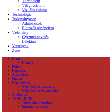
Történelem
Világirodalom
Vizuális kultúra
Technológia
Tudományosan
Adatbázisok
Elbeszélt történelem
Vélemény
Gyermeknevelés
Lélektan
Versenyek
Zene
Home
Home 2
Rólunk
Kapcsolat
Adatvédelem
Mesetár
Népi játékok
Népi játékok adatbázisa
Népi játékok (Csemadok)
Álláskereső
TANULJUNK
Történelmi évfordulók
Informatika szótár