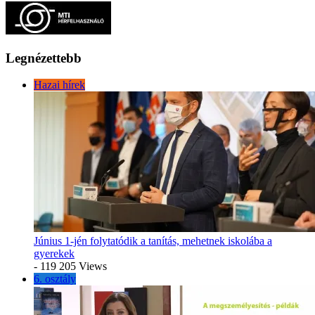
Legnézettebb
Hazai hírek
Június 1-jén folytatódik a tanítás, mehetnek iskolába a
gyerekek
- 119 205 Views
6. osztály