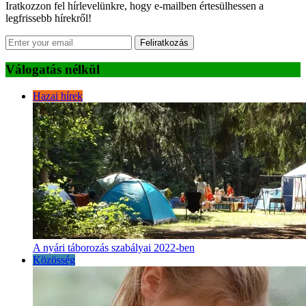
Iratkozzon fel hírlevelünkre, hogy e-mailben értesülhessen a
legfrissebb hírekről!
Feliratkozás
Válogatás nélkül
Hazai hírek
A nyári táborozás szabályai 2022-ben
Közösség