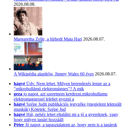
2026.08.08.
Margaretha Zelle, a hírhedt Mata Hari
2026.08.07.
A Wikipédia alapítója, Jimmy Wales 60 éves
2026.08.07.
hágyé
Üdv. Nem lehet. Milyen berendezés lenne az a
"mikrohullámú elektromágnes"? A mik
geza
jo napot. azt szeretnem kerdezni.mikrohullamu
elektromagnessel lelehet gyozni a
hágyé
Szépe Judit publikációs jegyzéke (megjelent lektorált
munkák) Kötetek: Szépe Jud
hágyé
Hát, nehéz lehet eltalálni mi a jó a gyereknek, vagy
hogy milyen tanári hozzááll
Péter
Jó napot, a tapasztalatom az, hogy nem is a tanárok