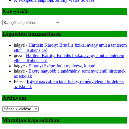
A Wikipédia alapítója, Jimmy Wales 60 éves
Kategóriák
Kategóriák
Legutóbbi hozzászólások
hágyé
-
Härtlein Károly: Brutális fizika, avagy amit a tanterem
elbír – Rubens cső
geza
-
Härtlein Károly: Brutális fizika, avagy amit a tanterem
elbír – Rubens cső
hágyé
-
Elhunyt Szépe Judit nyelvész, kutató
hágyé
-
Egyre nagyobb a tanárhiány, reménytelenül hirdetnek
az iskolák
Péter
-
Egyre nagyobb a tanárhiány, reménytelenül hirdetnek
az iskolák
Archívum
Archívum
Maradjon kapcsolatban