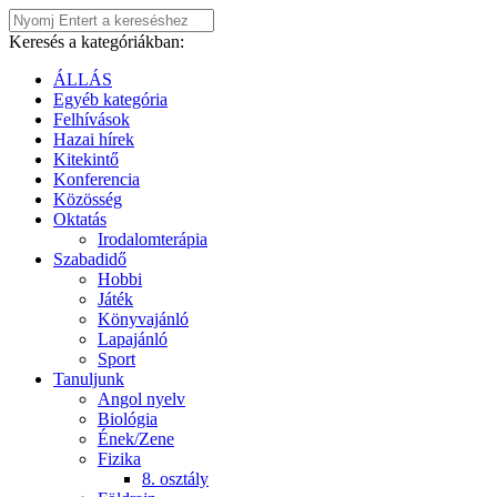
Keresés a kategóriákban:
ÁLLÁS
Egyéb kategória
Felhívások
Hazai hírek
Kitekintő
Konferencia
Közösség
Oktatás
Irodalomterápia
Szabadidő
Hobbi
Játék
Könyvajánló
Lapajánló
Sport
Tanuljunk
Angol nyelv
Biológia
Ének/Zene
Fizika
8. osztály