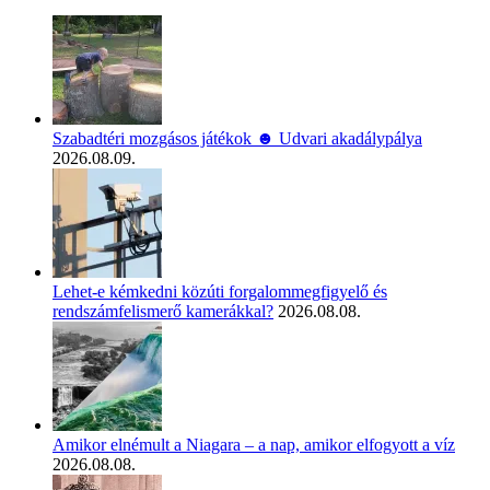
Szabadtéri mozgásos játékok ☻ Udvari akadálypálya
2026.08.09.
Lehet-e kémkedni közúti forgalommegfigyelő és
rendszámfelismerő kamerákkal?
2026.08.08.
Amikor elnémult a Niagara – a nap, amikor elfogyott a víz
2026.08.08.