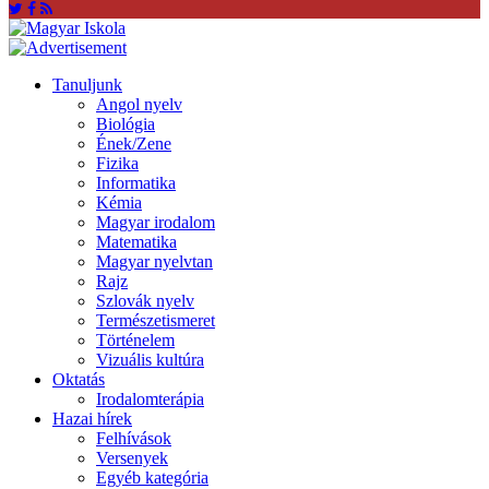
Tanuljunk
Angol nyelv
Biológia
Ének/Zene
Fizika
Informatika
Kémia
Magyar irodalom
Matematika
Magyar nyelvtan
Rajz
Szlovák nyelv
Természetismeret
Történelem
Vizuális kultúra
Oktatás
Irodalomterápia
Hazai hírek
Felhívások
Versenyek
Egyéb kategória