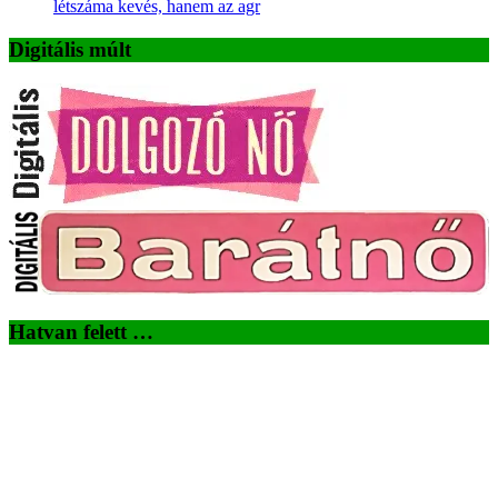
létszáma kevés, hanem az agr
Digitális múlt
Hatvan felett …