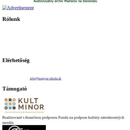
Rólunk
A Magyar Iskola a szlovákiai magyar iskolák, tanárok, szülők és
persze a diákok fóruma
Ezen az oldalon esetenként olyan írások jelennek meg, amelyek a hagyományos iskolafelfogástól eltérő
mintákat népszerűsítenek. Ennek következtében előfordulhat, hogy az idetévedő kiskorú felhasználók
látóköre gyorsabban szélesedik, mint azt a szülők esetleg szeretnék.
Elérhetőség
Családi Kör Egyesület/Združenie rod. kruhov
Medzilaborecká 17, 82101 Bratislava
+421 911 732 190 |
info@magyar-iskola.sk
Támogató
Realizované s finančnou podporou Fondu na podporu kultúry národnostných
menšín