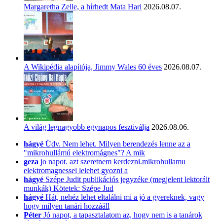
Margaretha Zelle, a hírhedt Mata Hari
2026.08.07.
A Wikipédia alapítója, Jimmy Wales 60 éves
2026.08.07.
A világ legnagyobb egynapos fesztiválja
2026.08.06.
hágyé
Üdv. Nem lehet. Milyen berendezés lenne az a
"mikrohullámú elektromágnes"? A mik
geza
jo napot. azt szeretnem kerdezni.mikrohullamu
elektromagnessel lelehet gyozni a
hágyé
Szépe Judit publikációs jegyzéke (megjelent lektorált
munkák) Kötetek: Szépe Jud
hágyé
Hát, nehéz lehet eltalálni mi a jó a gyereknek, vagy
hogy milyen tanári hozzááll
Péter
Jó napot, a tapasztalatom az, hogy nem is a tanárok