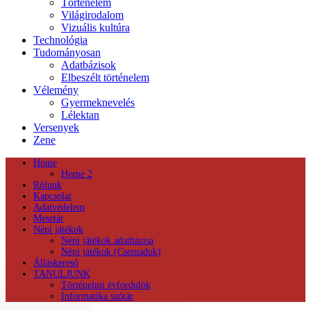
Történelem
Világirodalom
Vizuális kultúra
Technológia
Tudományosan
Adatbázisok
Elbeszélt történelem
Vélemény
Gyermeknevelés
Lélektan
Versenyek
Zene
Home
Home 2
Rólunk
Kapcsolat
Adatvédelem
Mesetár
Népi játékok
Népi játékok adatbázisa
Népi játékok (Csemadok)
Álláskereső
TANULJUNK
Történelmi évfordulók
Informatika szótár