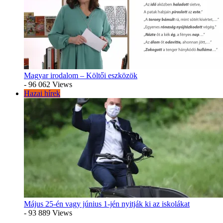
Magyar irodalom – Költői eszközök
- 96 062 Views
Hazai hírek
Május 25-én vagy június 1-jén nyitják ki az iskolákat
- 93 889 Views