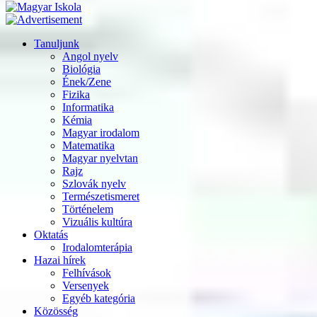
Tanuljunk
Angol nyelv
Biológia
Ének/Zene
Fizika
Informatika
Kémia
Magyar irodalom
Matematika
Magyar nyelvtan
Rajz
Szlovák nyelv
Természetismeret
Történelem
Vizuális kultúra
Oktatás
Irodalomterápia
Hazai hírek
Felhívások
Versenyek
Egyéb kategória
Közösség