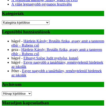
A világ legnagyobb egynapos fesztiválja
Kategóriák
Kategóriák
Legutóbbi hozzászólások
hágyé
-
Härtlein Károly: Brutális fizika, avagy amit a tanterem
elbír – Rubens cső
geza
-
Härtlein Károly: Brutális fizika, avagy amit a tanterem
elbír – Rubens cső
hágyé
-
Elhunyt Szépe Judit nyelvész, kutató
hágyé
-
Egyre nagyobb a tanárhiány, reménytelenül hirdetnek
az iskolák
Péter
-
Egyre nagyobb a tanárhiány, reménytelenül hirdetnek
az iskolák
Archívum
Archívum
Maradjon kapcsolatban