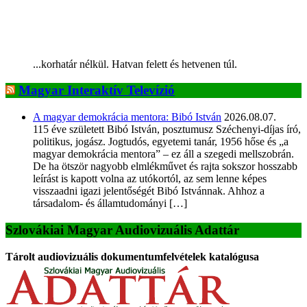
...korhatár nélkül. Hatvan felett és hetvenen túl.
Magyar Interaktív Televízió
A magyar demokrácia mentora: Bibó István
2026.08.07.
115 éve született Bibó István, posztumusz Széchenyi-díjas író,
politikus, jogász. Jogtudós, egyetemi tanár, 1956 hőse és „a
magyar demokrácia mentora” – ez áll a szegedi mellszobrán.
De ha ötször nagyobb elmlékművet és rajta sokszor hosszabb
leírást is kapott volna az utókortól, az sem lenne képes
visszaadni igazi jelentőségét Bibó Istvánnak. Ahhoz a
társadalom- és államtudományi […]
Szlovákiai Magyar Audiovizuális Adattár
Tárolt audiovizuális dokumentumfelvételek katalógusa