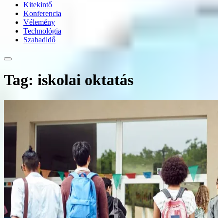
Kitekintő
Konferencia
Vélemény
Technológia
Szabadidő
Tag: iskolai oktatás