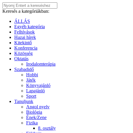
Keresés a kategóriákban:
ÁLLÁS
Egyéb kategória
Felhívások
Hazai hírek
Kitekintő
Konferencia
Közösség
Oktatás
Irodalomterápia
Szabadidő
Hobbi
Játék
Könyvajánló
Lapajánló
Sport
Tanuljunk
Angol nyelv
Biológia
Ének/Zene
Fizika
8. osztály