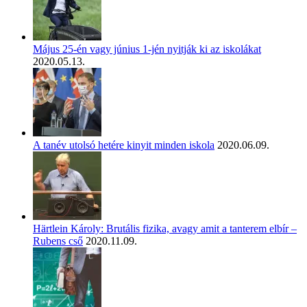
Május 25-én vagy június 1-jén nyitják ki az iskolákat
2020.05.13.
A tanév utolsó hetére kinyit minden iskola
2020.06.09.
Härtlein Károly: Brutális fizika, avagy amit a tanterem elbír –
Rubens cső
2020.11.09.