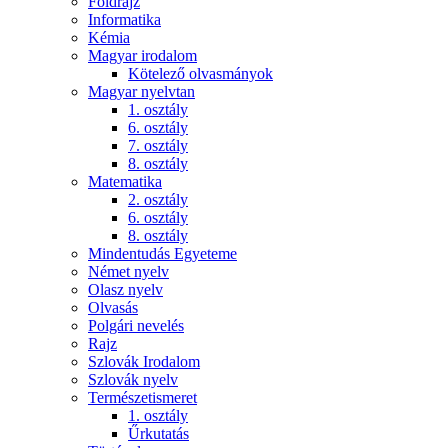
Földrajz
Informatika
Kémia
Magyar irodalom
Kötelező olvasmányok
Magyar nyelvtan
1. osztály
6. osztály
7. osztály
8. osztály
Matematika
2. osztály
6. osztály
8. osztály
Mindentudás Egyeteme
Német nyelv
Olasz nyelv
Olvasás
Polgári nevelés
Rajz
Szlovák Irodalom
Szlovák nyelv
Természetismeret
1. osztály
Űrkutatás