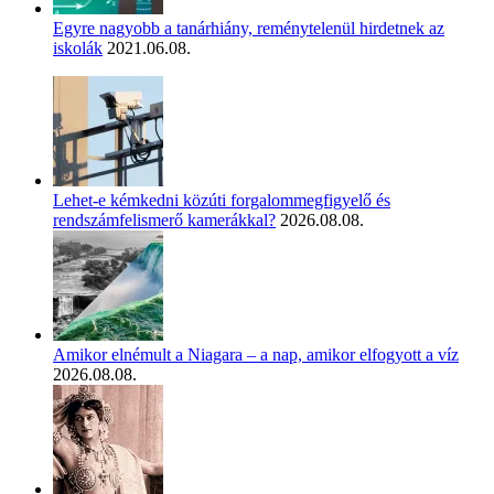
Egyre nagyobb a tanárhiány, reménytelenül hirdetnek az
iskolák
2021.06.08.
Lehet-e kémkedni közúti forgalommegfigyelő és
rendszámfelismerő kamerákkal?
2026.08.08.
Amikor elnémult a Niagara – a nap, amikor elfogyott a víz
2026.08.08.