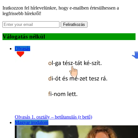
Iratkozzon fel hírlevelünkre, hogy e-mailben értesülhessen a
legfrissebb hírekről!
Feliratkozás
Válogatás nélkül
Olvasás
Olvasás 1. osztály – betűtanulás (r betű)
Magyar irodalom