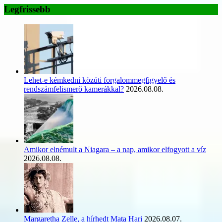
Legfrissebb
Lehet-e kémkedni közúti forgalommegfigyelő és
rendszámfelismerő kamerákkal?
2026.08.08.
Amikor elnémult a Niagara – a nap, amikor elfogyott a víz
2026.08.08.
Margaretha Zelle, a hírhedt Mata Hari
2026.08.07.