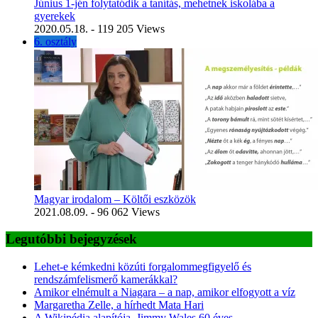
Június 1-jén folytatódik a tanítás, mehetnek iskolába a
gyerekek
2020.05.18.
- 119 205 Views
6. osztály
Magyar irodalom – Költői eszközök
2021.08.09.
- 96 062 Views
Legutóbbi bejegyzések
Lehet-e kémkedni közúti forgalommegfigyelő és
rendszámfelismerő kamerákkal?
Amikor elnémult a Niagara – a nap, amikor elfogyott a víz
Margaretha Zelle, a hírhedt Mata Hari
A Wikipédia alapítója, Jimmy Wales 60 éves