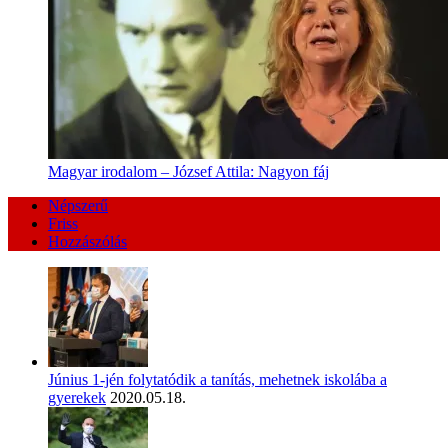
Magyar irodalom – József Attila: Nagyon fáj
Népszerű
Friss
Hozzászólás
Június 1-jén folytatódik a tanítás, mehetnek iskolába a
gyerekek
2020.05.18.