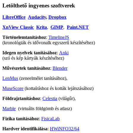
Letölthető ingyenes szoftverek
LibreOffice
Audacity
,
Dropbox
XnView Classic
Krita
,
GIMP
,
Paint.NET
Történelemtanításhoz
:
TimelineJS
(kronológiák és idővonalk egyszerű készítéséhez)
Idegen nyelvek tanításához
:
Anki
(szó és kép kártyák készítéséhez)
Művészetek tanításához
:
Blender
LenMus
(zeneelmélet tanításához),
MuseScore
(kottaíráshoz és kották lejátszásához)
Földrajztanításhoz
:
Celestia
(világűr),
Marble
(virtuális földgömb és atlasz)
Fizika tanításához
:
FisicaLab
Hardver identifikálása
:
HWiNFO32/64