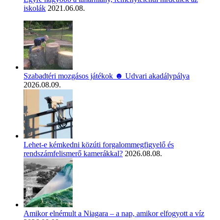
iskolák
2021.06.08.
Szabadtéri mozgásos játékok ☻ Udvari akadálypálya
2026.08.09.
Lehet-e kémkedni közúti forgalommegfigyelő és
rendszámfelismerő kamerákkal?
2026.08.08.
Amikor elnémult a Niagara – a nap, amikor elfogyott a víz