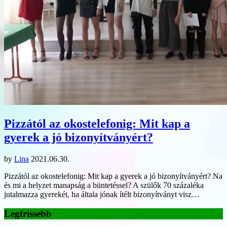
Pizzától az okostelefonig: Mit kap a
gyerek a jó bizonyítványért?
by
Lina
2021.06.30.
Pizzától az okostelefonig: Mit kap a gyerek a jó bizonyítványért? Na
és mi a helyzet manapság a büntetéssel? A szülők 70 százaléka
jutalmazza gyerekét, ha általa jónak ítélt bizonyítványt visz…
Legfrissebb