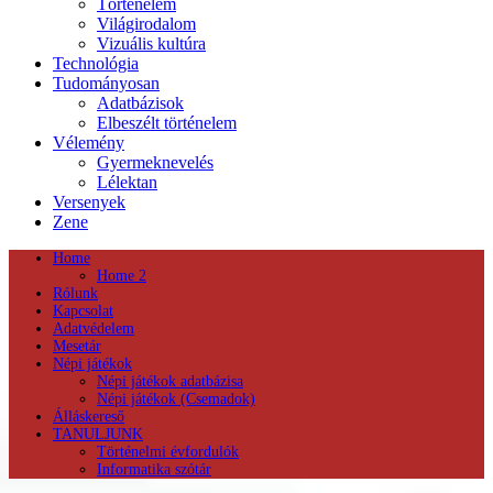
Történelem
Világirodalom
Vizuális kultúra
Technológia
Tudományosan
Adatbázisok
Elbeszélt történelem
Vélemény
Gyermeknevelés
Lélektan
Versenyek
Zene
Home
Home 2
Rólunk
Kapcsolat
Adatvédelem
Mesetár
Népi játékok
Népi játékok adatbázisa
Népi játékok (Csemadok)
Álláskereső
TANULJUNK
Történelmi évfordulók
Informatika szótár