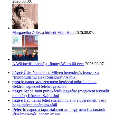
2026.08.08.
Margaretha Zelle, a hírhedt Mata Hari
2026.08.07.
A Wikipédia alapítója, Jimmy Wales 60 éves
2026.08.07.
hágyé
Üdv. Nem lehet. Milyen berendezés lenne az a
"mikrohullámú elektromágnes"? A mik
geza
jo napot. azt szeretnem kerdezni.mikrohullamu
elektromagnessel lelehet gyozni a
hágyé
Szépe Judit publikációs jegyzéke (megjelent lektorált
munkák) Kötetek: Szépe Jud
hágyé
Hát, nehéz lehet eltalálni mi a jó a gyereknek, vagy
hogy milyen tanári hozzááll
Péter
Jó napot, a tapasztalatom az, hogy nem is a tanárok
létszáma kevés, hanem az agr