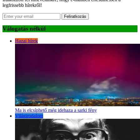
legfrissebb hírekről!
Feliratkozás
Válogatás nélkül
Hazai hírek
Ma is elcsíphető még idehaza a sarki fény
Világirodalom