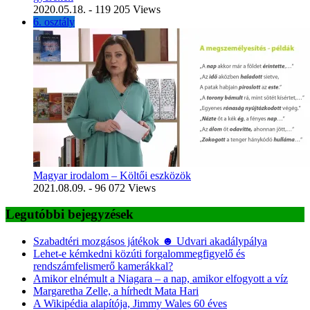
2020.05.18.
- 119 205 Views
6. osztály
Magyar irodalom – Költői eszközök
2021.08.09.
- 96 072 Views
Legutóbbi bejegyzések
Szabadtéri mozgásos játékok ☻ Udvari akadálypálya
Lehet-e kémkedni közúti forgalommegfigyelő és
rendszámfelismerő kamerákkal?
Amikor elnémult a Niagara – a nap, amikor elfogyott a víz
Margaretha Zelle, a hírhedt Mata Hari
A Wikipédia alapítója, Jimmy Wales 60 éves