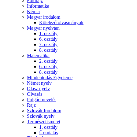
Földrajz
Informatika
Kémia
Magyar irodalom
Kötelező olvasmányok
Magyar nyelvtan
1. osztály
6. osztály
7. osztály
8. osztály
Matematika
2. osztály
6. osztály
8. osztály
Mindentudás Egyeteme
Német nyelv
Olasz nyelv
Olvasás
Polgári nevelés
Rajz
Szlovák Irodalom
Szlovák nyelv
Természetismeret
1. osztály
Űrkutatás