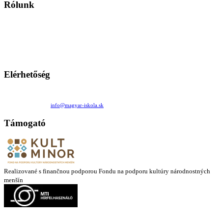
Rólunk
A Magyar Iskola a szlovákiai magyar iskolák, tanárok, szülők és
persze a diákok fóruma
Ezen az oldalon esetenként olyan írások jelennek meg, amelyek a hagyományos iskolafelfogástól eltérő
mintákat népszerűsítenek. Ennek következtében előfordulhat, hogy az idetévedő kiskorú felhasználók
látóköre gyorsabban szélesedik, mint azt a szülők esetleg szeretnék.
Elérhetőség
Családi Kör Egyesület/Združenie rod. kruhov
Medzilaborecká 17, 82101 Bratislava
+421 911 732 190 |
info@magyar-iskola.sk
Támogató
Realizované s finančnou podporou Fondu na podporu kultúry národnostných
menšín