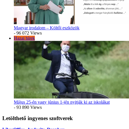
Magyar irodalom – Költői eszközök
- 96 072 Views
Hazai hírek
Május 25-én vagy június 1-jén nyitják ki az iskolákat
- 93 890 Views
Letölthető ingyenes szoftverek