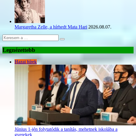
Margaretha Zelle, a hírhedt Mata Hari
2026.08.07.
Legnézettebb
Hazai hírek
Június 1-jén folytatódik a tanítás, mehetnek iskolába a
gyerekek