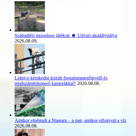
Szabadtéri mozgásos játékok ☻ Udvari akadálypálya
2026.08.09.
Lehet-e kémkedni közúti forgalommegfigyelő és
rendszámfelismerő kamerákkal?
2026.08.08.
Amikor elnémult a Niagara – a nap, amikor elfogyott a víz
2026.08.08.