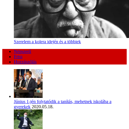
Szerelem a kolera idején és a többiek
Népszerű
Friss
Hozzászólás
Június 1-jén folytatódik a tanítás, mehetnek iskolába a
gyerekek
2020.05.18.