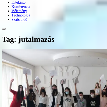
Kitekintő
Konferencia
Vélemény
Technológia
Szabadidő
Tag: jutalmazás