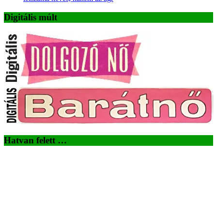
Digitális múlt
Hatvan felett …