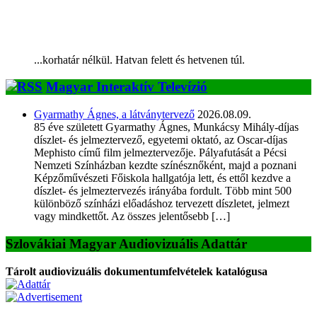
...korhatár nélkül. Hatvan felett és hetvenen túl.
Magyar Interaktív Televízió
Gyarmathy Ágnes, a látványtervező
2026.08.09.
85 éve született Gyarmathy Ágnes, Munkácsy Mihály-díjas
díszlet- és jelmeztervező, egyetemi oktató, az Oscar-díjas
Mephisto című film jelmeztervezője. Pályafutását a Pécsi
Nemzeti Színházban kezdte színésznőként, majd a poznani
Képzőművészeti Főiskola hallgatója lett, és ettől kezdve a
díszlet- és jelmeztervezés irányába fordult. Több mint 500
különböző színházi előadáshoz tervezett díszletet, jelmezt
vagy mindkettőt. Az összes jelentősebb […]
Szlovákiai Magyar Audiovizuális Adattár
Tárolt audiovizuális dokumentumfelvételek katalógusa