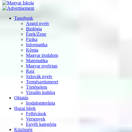
Tanuljunk
Angol nyelv
Biológia
Ének/Zene
Fizika
Informatika
Kémia
Magyar irodalom
Matematika
Magyar nyelvtan
Rajz
Szlovák nyelv
Természetismeret
Történelem
Vizuális kultúra
Oktatás
Irodalomterápia
Hazai hírek
Felhívások
Versenyek
Egyéb kategória
Közösség