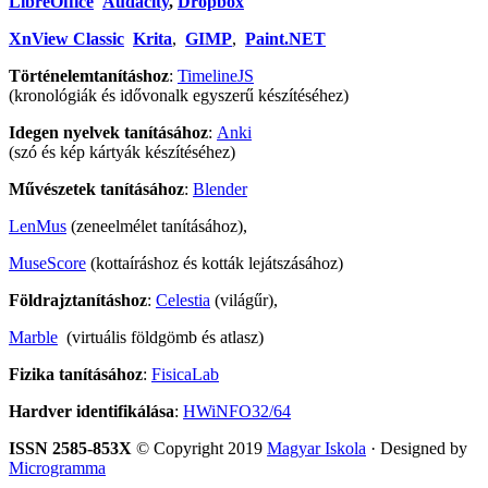
LibreOffice
Audacity
,
Dropbox
XnView Classic
Krita
,
GIMP
,
Paint.NET
Történelemtanításhoz
:
TimelineJS
(kronológiák és idővonalk egyszerű készítéséhez)
Idegen nyelvek tanításához
:
Anki
(szó és kép kártyák készítéséhez)
Művészetek tanításához
:
Blender
LenMus
(zeneelmélet tanításához),
MuseScore
(kottaíráshoz és kották lejátszásához)
Földrajztanításhoz
:
Celestia
(világűr),
Marble
(virtuális földgömb és atlasz)
Fizika tanításához
:
FisicaLab
Hardver identifikálása
:
HWiNFO32/64
ISSN 2585-853X
© Copyright 2019
Magyar Iskola
· Designed by
Microgramma