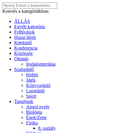
Keresés a kategóriákban:
ÁLLÁS
Egyéb kategória
Felhívások
Hazai hírek
Kitekintő
Konferencia
Közösség
Oktatás
Irodalomterápia
Szabadidő
Hobbi
Játék
Könyvajánló
Lapajánló
Sport
Tanuljunk
Angol nyelv
Biológia
Ének/Zene
Fizika
8. osztály