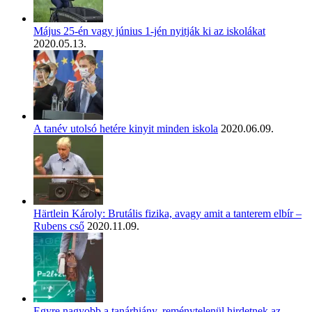
Május 25-én vagy június 1-jén nyitják ki az iskolákat
2020.05.13.
A tanév utolsó hetére kinyit minden iskola
2020.06.09.
Härtlein Károly: Brutális fizika, avagy amit a tanterem elbír –
Rubens cső
2020.11.09.
Egyre nagyobb a tanárhiány, reménytelenül hirdetnek az