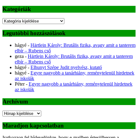
Kategóriák
Kategóriák
Legutóbbi hozzászólások
hágyé
-
Härtlein Károly: Brutális fizika, avagy amit a tanterem
elbír – Rubens cső
geza
-
Härtlein Károly: Brutális fizika, avagy amit a tanterem
elbír – Rubens cső
hágyé
-
Elhunyt Szépe Judit nyelvész, kutató
hágyé
-
Egyre nagyobb a tanárhiány, reménytelenül hirdetnek
az iskolák
Péter
-
Egyre nagyobb a tanárhiány, reménytelenül hirdetnek
az iskolák
Archívum
Archívum
Maradjon kapcsolatban
Iratkozzon fel hírlevelünkre, hogy e-mailben értesülhessen a