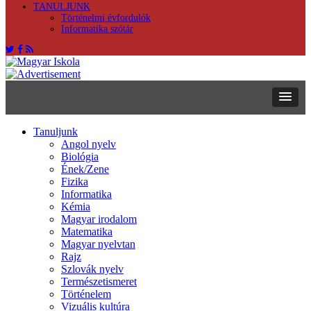
TANULJUNK
Történelmi évfordulók
Informatika szótár
Tanuljunk
Angol nyelv
Biológia
Ének/Zene
Fizika
Informatika
Kémia
Magyar irodalom
Matematika
Magyar nyelvtan
Rajz
Szlovák nyelv
Természetismeret
Történelem
Vizuális kultúra