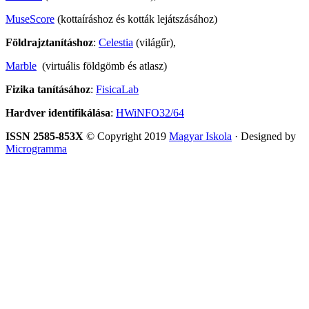
MuseScore
(kottaíráshoz és kották lejátszásához)
Földrajztanításhoz
:
Celestia
(világűr),
Marble
(virtuális földgömb és atlasz)
Fizika tanításához
:
FisicaLab
Hardver identifikálása
:
HWiNFO32/64
ISSN 2585-853X
© Copyright 2019
Magyar Iskola
· Designed by
Microgramma