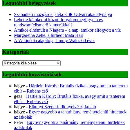
Legutóbbi bejegyzések
Szabadtéri mozgásos játékok ☻ Udvari akadálypálya
Lehet-e kémkedni közúti forgalommegfigyelő és
rendszámfelismerő kamerákkal?
Amikor elnémult a Niagara – a nap, amikor elfogyott a víz
Margaretha Zelle, a hírhedt Mata Hari
A Wikipédia alapítója, Jimmy Wales 60 éves
Kategóriák
Kategóriák
Legutóbbi hozzászólások
hágyé
-
Härtlein Károly: Brutális fizika, avagy amit a tanterem
elbír – Rubens cső
geza
-
Härtlein Károly: Brutális fizika, avagy amit a tanterem
elbír – Rubens cső
hágyé
-
Elhunyt Szépe Judit nyelvész, kutató
hágyé
-
Egyre nagyobb a tanárhiány, reménytelenül hirdetnek
az iskolák
Péter
-
Egyre nagyobb a tanárhiány, reménytelenül hirdetnek
az iskolák