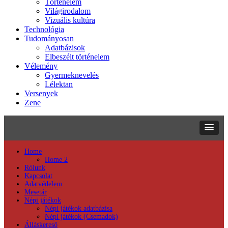
Történelem
Világirodalom
Vizuális kultúra
Technológia
Tudományosan
Adatbázisok
Elbeszélt történelem
Vélemény
Gyermeknevelés
Lélektan
Versenyek
Zene
Home
Home 2
Rólunk
Kapcsolat
Adatvédelem
Mesetár
Népi játékok
Népi játékok adatbázisa
Népi játékok (Csemadok)
Álláskereső