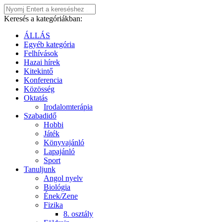
Keresés a kategóriákban:
ÁLLÁS
Egyéb kategória
Felhívások
Hazai hírek
Kitekintő
Konferencia
Közösség
Oktatás
Irodalomterápia
Szabadidő
Hobbi
Játék
Könyvajánló
Lapajánló
Sport
Tanuljunk
Angol nyelv
Biológia
Ének/Zene
Fizika
8. osztály