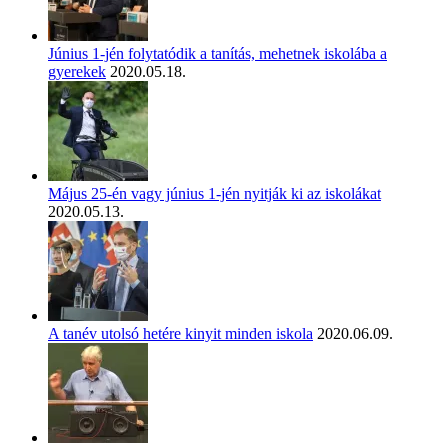
Június 1-jén folytatódik a tanítás, mehetnek iskolába a
gyerekek
2020.05.18.
Május 25-én vagy június 1-jén nyitják ki az iskolákat
2020.05.13.
A tanév utolsó hetére kinyit minden iskola
2020.06.09.