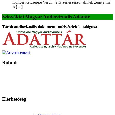
Koncert Giuseppe Verdi – egy zeneszerző, akinek zenéje ma
is […]
Szlovákiai Magyar Audiovizuális Adattár
Tárolt audiovizuális dokumentumfelvételek katalógusa
Rólunk
A Magyar Iskola a szlovákiai magyar iskolák, tanárok, szülők és
persze a diákok fóruma
Ezen az oldalon esetenként olyan írások jelennek meg, amelyek a hagyományos iskolafelfogástól eltérő
mintákat népszerűsítenek. Ennek következtében előfordulhat, hogy az idetévedő kiskorú felhasználók
látóköre gyorsabban szélesedik, mint azt a szülők esetleg szeretnék.
Elérhetőség
Családi Kör Egyesület/Združenie rod. kruhov
Medzilaborecká 17, 82101 Bratislava
+421 911 732 190 |
info@magyar-iskola.sk