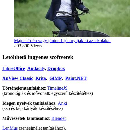
Május 25-én vagy június 1-jén nyitják ki az iskolákat
- 93 890 Views
Letölthető ingyenes szoftverek
LibreOffice
Audacity
,
Dropbox
XnView Classic
Krita
,
GIMP
,
Paint.NET
Történelemtanításhoz
:
TimelineJS
(kronológiák és idővonalk egyszerű készítéséhez)
Idegen nyelvek tanításához
:
Anki
(szó és kép kártyák készítéséhez)
Művészetek tanításához
:
Blender
LenMus
(zeneelmélet tanításához),