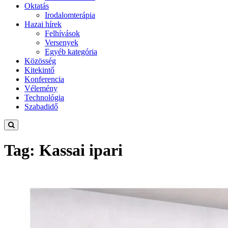
Oktatás
Irodalomterápia
Hazai hírek
Felhívások
Versenyek
Egyéb kategória
Közösség
Kitekintő
Konferencia
Vélemény
Technológia
Szabadidő
Tag: Kassai ipari