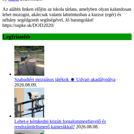
Az alábbi linken előjön az iskola tárlata, amelyben olyan kalandosan
lehet mozogni, akárcsak valami labirintusban a kurzor (egér) és
néhány segédgomb segítségével. Jó barangolást!
https://supke.sk/DOD2020/
Legfrissebb
Szabadtéri mozgásos játékok ☻ Udvari akadálypálya
2026.08.09.
Lehet-e kémkedni közúti forgalommegfigyelő és
rendszámfelismerő kamerákkal?
2026.08.08.