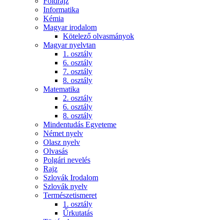
Földrajz
Informatika
Kémia
Magyar irodalom
Kötelező olvasmányok
Magyar nyelvtan
1. osztály
6. osztály
7. osztály
8. osztály
Matematika
2. osztály
6. osztály
8. osztály
Mindentudás Egyeteme
Német nyelv
Olasz nyelv
Olvasás
Polgári nevelés
Rajz
Szlovák Irodalom
Szlovák nyelv
Természetismeret
1. osztály
Űrkutatás