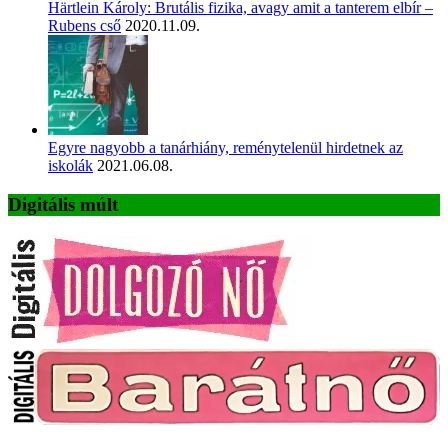
Härtlein Károly: Brutális fizika, avagy amit a tanterem elbír –
Rubens cső
2020.11.09.
Egyre nagyobb a tanárhiány, reménytelenül hirdetnek az
iskolák
2021.06.08.
Digitális múlt