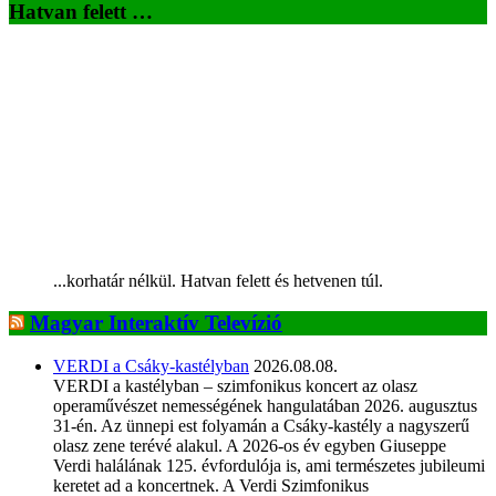
Hatvan felett …
...korhatár nélkül. Hatvan felett és hetvenen túl.
Magyar Interaktív Televízió
VERDI a Csáky-kastélyban
2026.08.08.
VERDI a kastélyban – szimfonikus koncert az olasz
operaművészet nemességének hangulatában 2026. augusztus
31-én. Az ünnepi est folyamán a Csáky-kastély a nagyszerű
olasz zene terévé alakul. A 2026-os év egyben Giuseppe
Verdi halálának 125. évfordulója is, ami természetes jubileumi
keretet ad a koncertnek. A Verdi Szimfonikus