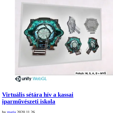
Virtuális sétára hív a kassai
iparművészeti iskola
by
maria
2020.11.26.