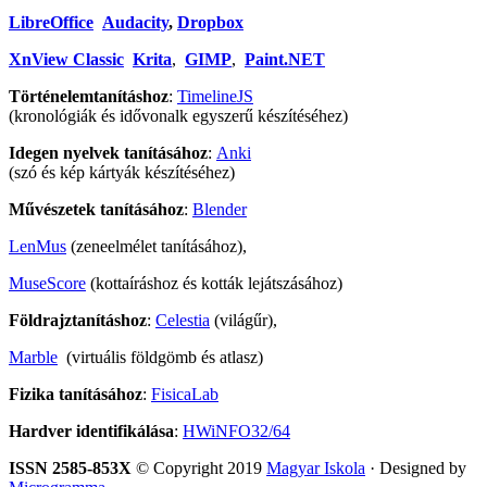
LibreOffice
Audacity
,
Dropbox
XnView Classic
Krita
,
GIMP
,
Paint.NET
Történelemtanításhoz
:
TimelineJS
(kronológiák és idővonalk egyszerű készítéséhez)
Idegen nyelvek tanításához
:
Anki
(szó és kép kártyák készítéséhez)
Művészetek tanításához
:
Blender
LenMus
(zeneelmélet tanításához),
MuseScore
(kottaíráshoz és kották lejátszásához)
Földrajztanításhoz
:
Celestia
(világűr),
Marble
(virtuális földgömb és atlasz)
Fizika tanításához
:
FisicaLab
Hardver identifikálása
:
HWiNFO32/64
ISSN 2585-853X
© Copyright 2019
Magyar Iskola
· Designed by