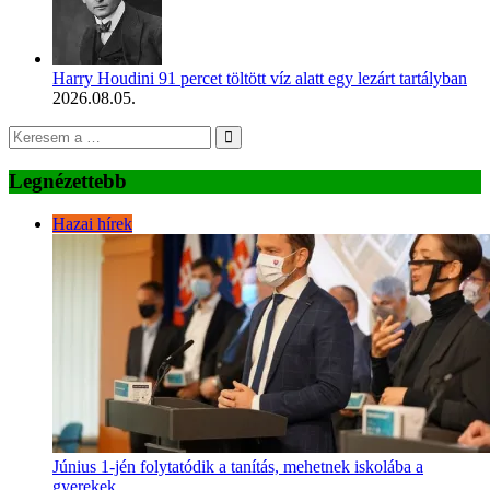
Harry Houdini 91 percet töltött víz alatt egy lezárt tartályban
2026.08.05.
Legnézettebb
Hazai hírek
Június 1-jén folytatódik a tanítás, mehetnek iskolába a
gyerekek