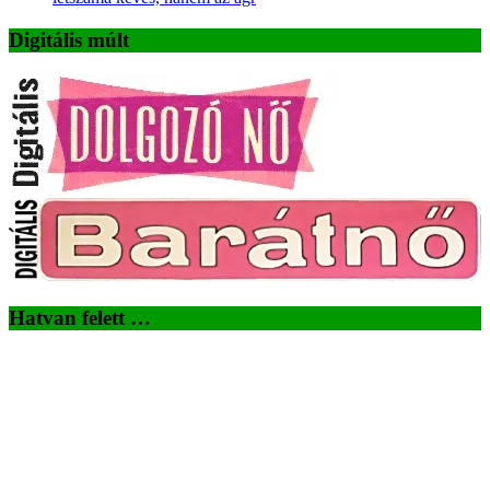
Digitális múlt
Hatvan felett …