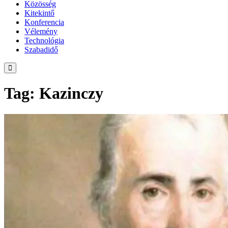
Közösség
Kitekintő
Konferencia
Vélemény
Technológia
Szabadidő
Tag: Kazinczy