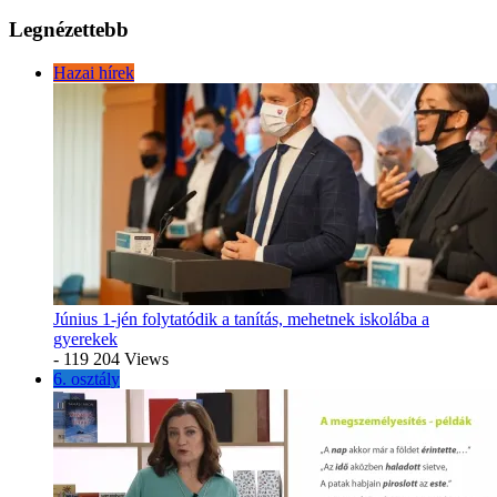
Legnézettebb
Hazai hírek
Június 1-jén folytatódik a tanítás, mehetnek iskolába a
gyerekek
- 119 204 Views
6. osztály