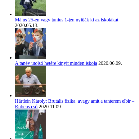
Május 25-én vagy június 1-jén nyitják ki az iskolákat
2020.05.13.
A tanév utolsó hetére kinyit minden iskola
2020.06.09.
Härtlein Károly: Brutális fizika, avagy amit a tanterem elbír –
Rubens cső
2020.11.09.