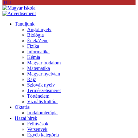
Tanuljunk
Angol nyelv
Biológia
Ének/Zene
Fizika
Informatika
Kémia
Magyar irodalom
Matematika
Magyar nyelvtan
Rajz
Szlovák nyelv
Természetismeret
Történelem
Vizuális kultúra
Oktatás
Irodalomterápia
Hazai hírek
Felhívások
Versenyek
Egyéb kategória