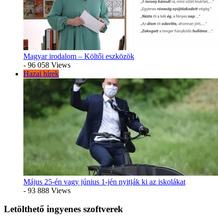
Magyar irodalom – Költői eszközök
- 96 058 Views
Hazai hírek
Május 25-én vagy június 1-jén nyitják ki az iskolákat
- 93 888 Views
Letölthető ingyenes szoftverek