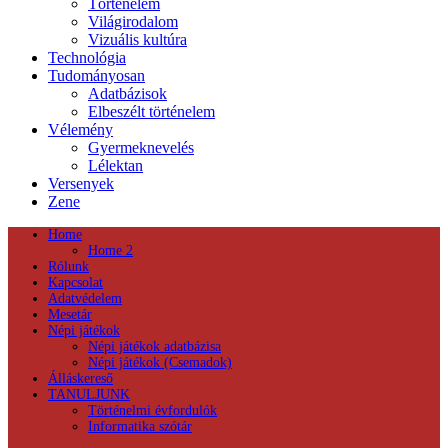
Történelem
Világirodalom
Vizuális kultúra
Technológia
Tudományosan
Adatbázisok
Elbeszélt történelem
Vélemény
Gyermeknevelés
Lélektan
Versenyek
Zene
Home
Home 2
Rólunk
Kapcsolat
Adatvédelem
Mesetár
Népi játékok
Népi játékok adatbázisa
Népi játékok (Csemadok)
Álláskereső
TANULJUNK
Történelmi évfordulók
Informatika szótár