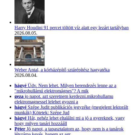
Harry Houdini 91 percet töltött víz alatt egy lezárt tartályban
2026.08.05.
Weber Antal, a kórházépítő sztárépítész hagyatéka
2026.08.04.
hágyé
Üdv. Nem lehet. Milyen berendezés lenne az a
"mikrohullámú elektromágnes"? A mik
geza
jo napot. azt szeretnem kerdezni.mikrohullamu
elektromagnessel lelehet gyozni a
hágyé
Szépe Judit publikációs jegyzéke (megjelent lektorált
munkák) Kötetek: Szépe Jud
hágyé
Hát, nehéz lehet eltalálni mi a jó a gyereknek, vagy
hogy milyen tanári hozzááll
Péter
Jó napot, a tapasztalatom az, hogy nem is a tanárok
létszáma kevés, hanem az agr