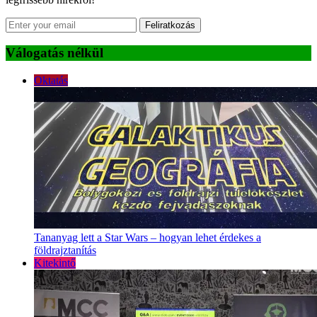
Feliratkozás
Válogatás nélkül
Oktatás
Tananyag lett a Star Wars – hogyan lehet érdekes a
földrajztanítás
Kitekintő