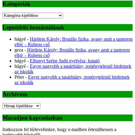
Kategóriák
Kategóriák
Legutóbbi hozzászólások
hágyé
-
Härtlein Károly: Brutális fizika, avagy amit a tanterem
elbír – Rubens cső
geza
-
Härtlein Károly: Brutális fizika, avagy amit a tanterem
elbír – Rubens cső
hágyé
-
Elhunyt Szépe Judit nyelvész, kutató
hágyé
-
Egyre nagyobb a tanárhiány, reménytelenül hirdetnek
az iskolák
Péter
-
Egyre nagyobb a tanárhiány, reménytelenül hirdetnek
az iskolák
Archívum
Archívum
Maradjon kapcsolatban
Iratkozzon fel hírlevelünkre, hogy e-mailben értesülhessen a
legfrissebb hírekről!