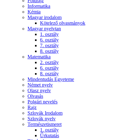
Földrajz
Informatika
Kémia
Magyar irodalom
Kötelező olvasmányok
Magyar nyelvtan
1. osztály
6. osztály
7. osztály
8. osztály
Matematika
2. osztály
6. osztály
8. osztály
Mindentudás Egyeteme
Német nyelv
Olasz nyelv
Olvasás
Polgári nevelés
Rajz
Szlovák Irodalom
Szlovák nyelv
Természetismeret
1. osztály
Űrkutatás