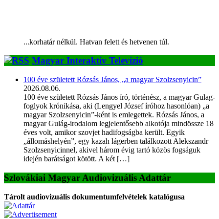
...korhatár nélkül. Hatvan felett és hetvenen túl.
Magyar Interaktív Televízió
100 éve született Rózsás János, „a magyar Szolzsenyicin”
2026.08.06.
100 éve született Rózsás János író, történész, a magyar Gulag-
foglyok krónikása, aki (Lengyel József íróhoz hasonlóan) „a
magyar Szolzsenyicin”-ként is emlegettek. Rózsás János, a
magyar Gulág-irodalom legjelentősebb alkotója mindössze 18
éves volt, amikor szovjet hadifogságba került. Egyik
„állomáshelyén”, egy kazah lágerben találkozott Alekszandr
Szolzsenyicinnel, akivel három évig tartó közös fogságuk
idején barátságot kötött. A két […]
Szlovákiai Magyar Audiovizuális Adattár
Tárolt audiovizuális dokumentumfelvételek katalógusa