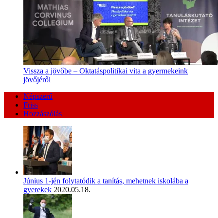
Vissza a jövőbe – Oktatáspolitikai vita a gyermekeink
jövőjéről
Népszerű
Friss
Hozzászólás
Június 1-jén folytatódik a tanítás, mehetnek iskolába a
gyerekek
2020.05.18.