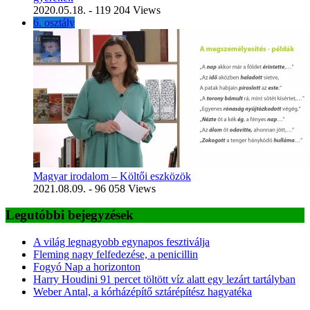
2020.05.18.
- 119 204 Views
6. osztály
Magyar irodalom – Költői eszközök
2021.08.09.
- 96 058 Views
Legutóbbi bejegyzések
A világ legnagyobb egynapos fesztiválja
Fleming nagy felfedezése, a penicillin
Fogyó Nap a horizonton
Harry Houdini 91 percet töltött víz alatt egy lezárt tartályban
Weber Antal, a kórházépítő sztárépítész hagyatéka