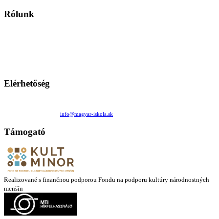
Rólunk
A Magyar Iskola a szlovákiai magyar iskolák, tanárok, szülők és
persze a diákok fóruma
Ezen az oldalon esetenként olyan írások jelennek meg, amelyek a hagyományos iskolafelfogástól eltérő
mintákat népszerűsítenek. Ennek következtében előfordulhat, hogy az idetévedő kiskorú felhasználók
látóköre gyorsabban szélesedik, mint azt a szülők esetleg szeretnék.
Elérhetőség
Családi Kör Egyesület/Združenie rod. kruhov
Medzilaborecká 17, 82101 Bratislava
+421 911 732 190 |
info@magyar-iskola.sk
Támogató
Realizované s finančnou podporou Fondu na podporu kultúry národnostných
menšín