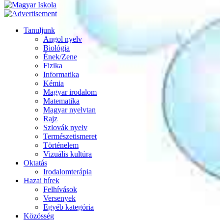
Tanuljunk
Angol nyelv
Biológia
Ének/Zene
Fizika
Informatika
Kémia
Magyar irodalom
Matematika
Magyar nyelvtan
Rajz
Szlovák nyelv
Természetismeret
Történelem
Vizuális kultúra
Oktatás
Irodalomterápia
Hazai hírek
Felhívások
Versenyek
Egyéb kategória
Közösség