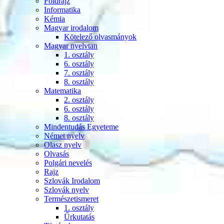
Földrajz
Informatika
Kémia
Magyar irodalom
Kötelező olvasmányok
Magyar nyelvtan
1. osztály
6. osztály
7. osztály
8. osztály
Matematika
2. osztály
6. osztály
8. osztály
Mindentudás Egyeteme
Német nyelv
Olasz nyelv
Olvasás
Polgári nevelés
Rajz
Szlovák Irodalom
Szlovák nyelv
Természetismeret
1. osztály
Űrkutatás