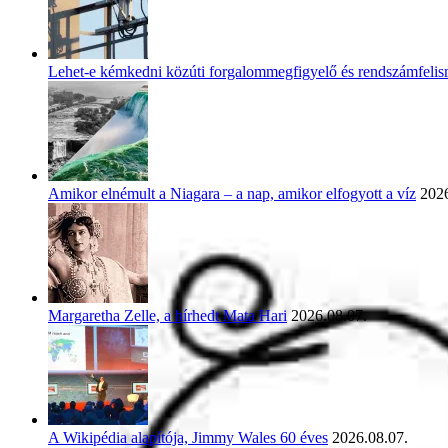
Lehet-e kémkedni közúti forgalommegfigyelő és rendszámfeli
Amikor elnémult a Niagara – a nap, amikor elfogyott a víz
2026
Margaretha Zelle, a hírhedt Mata Hari
2026.08.07.
A Wikipédia alapítója, Jimmy Wales 60 éves
2026.08.07.