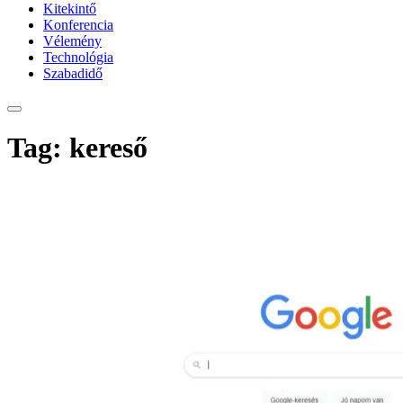
Kitekintő
Konferencia
Vélemény
Technológia
Szabadidő
Tag: kereső