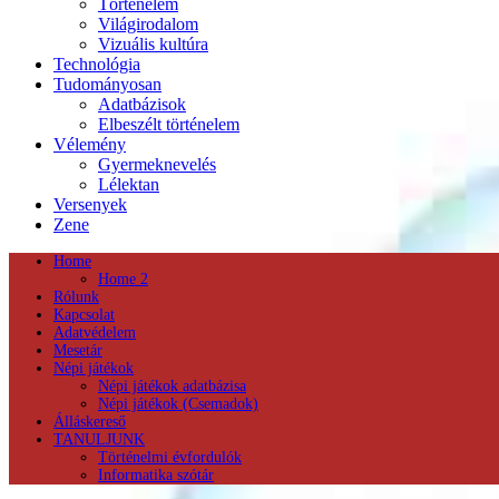
Történelem
Világirodalom
Vizuális kultúra
Technológia
Tudományosan
Adatbázisok
Elbeszélt történelem
Vélemény
Gyermeknevelés
Lélektan
Versenyek
Zene
Home
Home 2
Rólunk
Kapcsolat
Adatvédelem
Mesetár
Népi játékok
Népi játékok adatbázisa
Népi játékok (Csemadok)
Álláskereső
TANULJUNK
Történelmi évfordulók
Informatika szótár