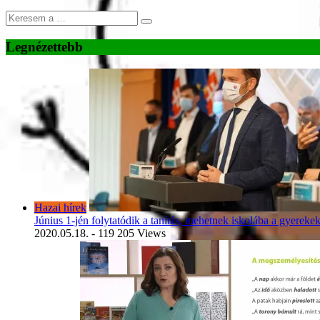
Legnézettebb
Hazai hírek
Június 1-jén folytatódik a tanítás, mehetnek iskolába a gyereke
2020.05.18.
- 119 205 Views