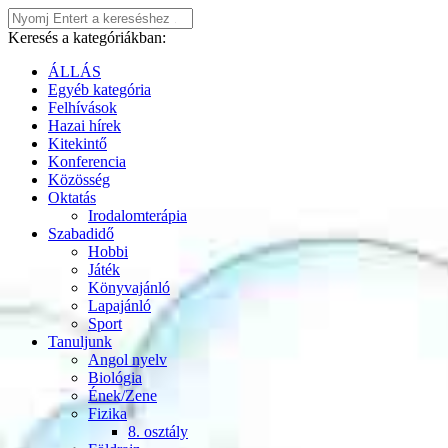
Keresés a kategóriákban:
ÁLLÁS
Egyéb kategória
Felhívások
Hazai hírek
Kitekintő
Konferencia
Közösség
Oktatás
Irodalomterápia
Szabadidő
Hobbi
Játék
Könyvajánló
Lapajánló
Sport
Tanuljunk
Angol nyelv
Biológia
Ének/Zene
Fizika
8. osztály