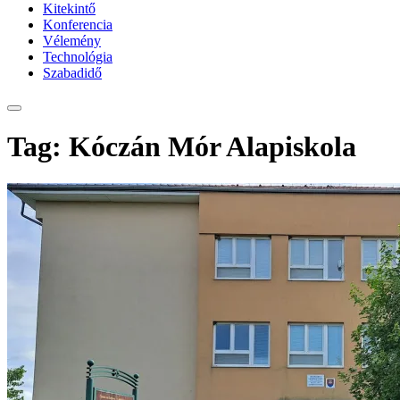
Kitekintő
Konferencia
Vélemény
Technológia
Szabadidő
Tag: Kóczán Mór Alapiskola