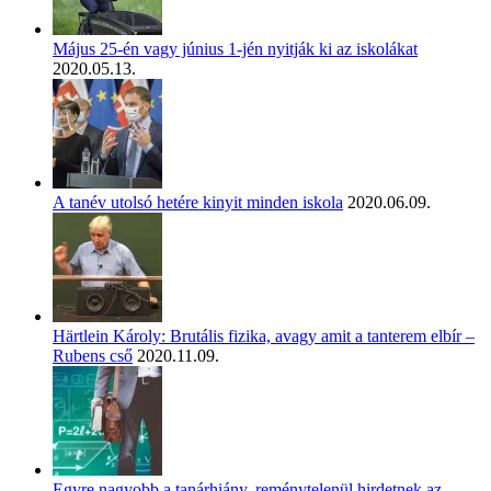
Május 25-én vagy június 1-jén nyitják ki az iskolákat
2020.05.13.
A tanév utolsó hetére kinyit minden iskola
2020.06.09.
Härtlein Károly: Brutális fizika, avagy amit a tanterem elbír –
Rubens cső
2020.11.09.
Egyre nagyobb a tanárhiány, reménytelenül hirdetnek az