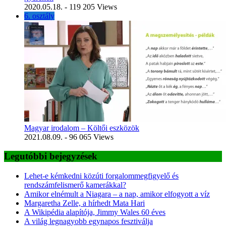
2020.05.18.
- 119 205 Views
6. osztály
Magyar irodalom – Költői eszközök
2021.08.09.
- 96 065 Views
Legutóbbi bejegyzések
Lehet-e kémkedni közúti forgalommegfigyelő és
rendszámfelismerő kamerákkal?
Amikor elnémult a Niagara – a nap, amikor elfogyott a víz
Margaretha Zelle, a hírhedt Mata Hari
A Wikipédia alapítója, Jimmy Wales 60 éves
A világ legnagyobb egynapos fesztiválja