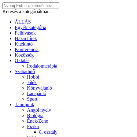
Keresés a kategóriákban:
ÁLLÁS
Egyéb kategória
Felhívások
Hazai hírek
Kitekintő
Konferencia
Közösség
Oktatás
Irodalomterápia
Szabadidő
Hobbi
Játék
Könyvajánló
Lapajánló
Sport
Tanuljunk
Angol nyelv
Biológia
Ének/Zene
Fizika
8. osztály