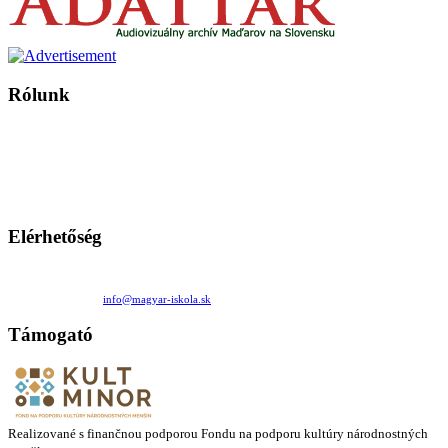
Rólunk
A Magyar Iskola a szlovákiai magyar iskolák, tanárok, szülők és
persze a diákok fóruma
Ezen az oldalon esetenként olyan írások jelennek meg, amelyek a hagyományos iskolafelfogástól eltérő
mintákat népszerűsítenek. Ennek következtében előfordulhat, hogy az idetévedő kiskorú felhasználók
látóköre gyorsabban szélesedik, mint azt a szülők esetleg szeretnék.
Elérhetőség
Családi Kör Egyesület/Združenie rod. kruhov
Medzilaborecká 17, 82101 Bratislava
+421 911 732 190 |
info@magyar-iskola.sk
Támogató
Realizované s finančnou podporou Fondu na podporu kultúry národnostných