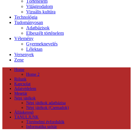
Történelem
Világirodalom
Vizuális kultúra
Technológia
Tudományosan
Adatbázisok
Elbeszélt történelem
Vélemény
Gyermeknevelés
Lélektan
Versenyek
Zene
Home
Home 2
Rólunk
Kapcsolat
Adatvédelem
Mesetár
Népi játékok
Népi játékok adatbázisa
Népi játékok (Csemadok)
Álláskereső
TANULJUNK
Történelmi évfordulók
Informatika szótár