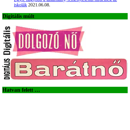
iskolák
2021.06.08.
Digitális múlt
Hatvan felett …