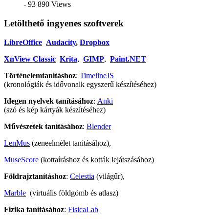
- 93 890 Views
Letölthető ingyenes szoftverek
LibreOffice
Audacity
,
Dropbox
XnView Classic
Krita
,
GIMP
,
Paint.NET
Történelemtanításhoz
:
TimelineJS
(kronológiák és idővonalk egyszerű készítéséhez)
Idegen nyelvek tanításához
:
Anki
(szó és kép kártyák készítéséhez)
Művészetek tanításához
:
Blender
LenMus
(zeneelmélet tanításához),
MuseScore
(kottaíráshoz és kották lejátszásához)
Földrajztanításhoz
:
Celestia
(világűr),
Marble
(virtuális földgömb és atlasz)
Fizika tanításához
:
FisicaLab