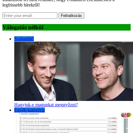
legfrissebb hírekről!
Feliratkozás
Válogatás nélkül
Szabadidő
Hagyjuk-e magunkat meggyőzni?
Egyéb kategória