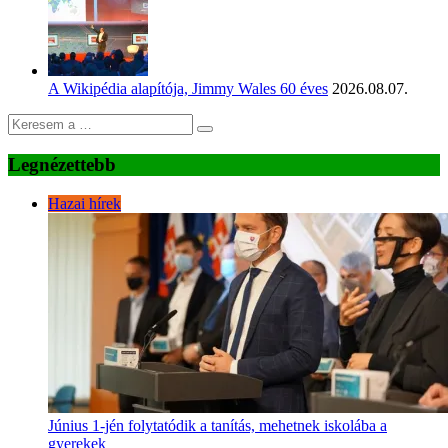
A Wikipédia alapítója, Jimmy Wales 60 éves
2026.08.07.
Legnézettebb
Hazai hírek
Június 1-jén folytatódik a tanítás, mehetnek iskolába a
gyerekek