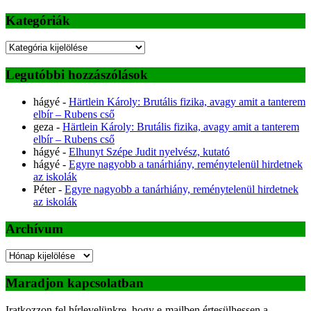
Kategóriák
Kategóriák
Legutóbbi hozzászólások
hágyé
-
Härtlein Károly: Brutális fizika, avagy amit a tanterem
elbír – Rubens cső
geza
-
Härtlein Károly: Brutális fizika, avagy amit a tanterem
elbír – Rubens cső
hágyé
-
Elhunyt Szépe Judit nyelvész, kutató
hágyé
-
Egyre nagyobb a tanárhiány, reménytelenül hirdetnek
az iskolák
Péter
-
Egyre nagyobb a tanárhiány, reménytelenül hirdetnek
az iskolák
Archívum
Archívum
Maradjon kapcsolatban
Iratkozzon fel hírlevelünkre, hogy e-mailben értesülhessen a