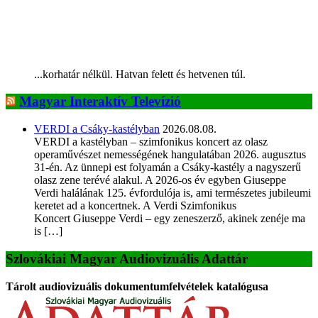
...korhatár nélkül. Hatvan felett és hetvenen túl.
Magyar Interaktív Televízió
VERDI a Csáky-kastélyban
2026.08.08.
VERDI a kastélyban – szimfonikus koncert az olasz
operaművészet nemességének hangulatában 2026. augusztus
31-én. Az ünnepi est folyamán a Csáky-kastély a nagyszerű
olasz zene terévé alakul. A 2026-os év egyben Giuseppe
Verdi halálának 125. évfordulója is, ami természetes jubileumi
keretet ad a koncertnek. A Verdi Szimfonikus
Koncert Giuseppe Verdi – egy zeneszerző, akinek zenéje ma
is […]
Szlovákiai Magyar Audiovizuális Adattár
Tárolt audiovizuális dokumentumfelvételek katalógusa