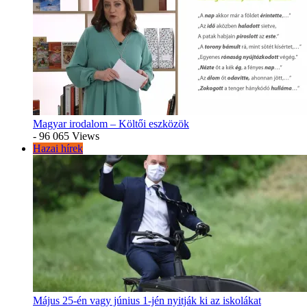
Magyar irodalom – Költői eszközök
- 96 065 Views
Hazai hírek
Május 25-én vagy június 1-jén nyitják ki az iskolákat