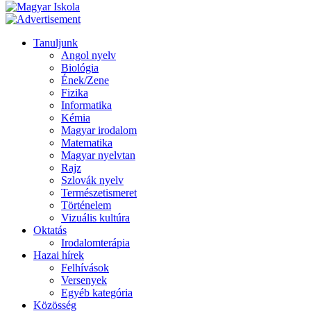
Tanuljunk
Angol nyelv
Biológia
Ének/Zene
Fizika
Informatika
Kémia
Magyar irodalom
Matematika
Magyar nyelvtan
Rajz
Szlovák nyelv
Természetismeret
Történelem
Vizuális kultúra
Oktatás
Irodalomterápia
Hazai hírek
Felhívások
Versenyek
Egyéb kategória
Közösség