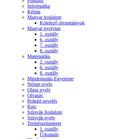
Földrajz
Informatika
Kémia
Magyar irodalom
Kötelező olvasmányok
Magyar nyelvtan
1. osztály
6. osztály
7. osztály
8. osztály
Matematika
2. osztály
6. osztály
8. osztály
Mindentudás Egyeteme
Német nyelv
Olasz nyelv
Olvasás
Polgári nevelés
Rajz
Szlovák Irodalom
Szlovák nyelv
Természetismeret
1. osztály
Űrkutatás