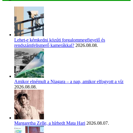
Lehet-e kémkedni közúti forgalommegfigyelő és
rendszámfelismerő kamerákkal?
2026.08.08.
Amikor elnémult a Niagara – a nap, amikor elfogyott a víz
2026.08.08.
Margaretha Zelle, a hírhedt Mata Hari
2026.08.07.