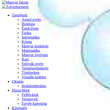
Tanuljunk
Angol nyelv
Biológia
Ének/Zene
Fizika
Informatika
Kémia
Magyar irodalom
Matematika
Magyar nyelvtan
Rajz
Szlovák nyelv
Természetismeret
Történelem
Vizuális kultúra
Oktatás
Irodalomterápia
Hazai hírek
Felhívások
Versenyek
Egyéb kategória
Közösség