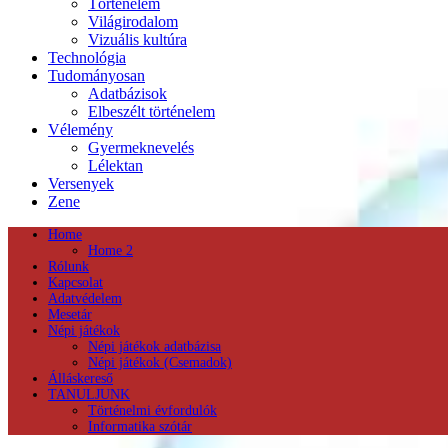
Történelem
Világirodalom
Vizuális kultúra
Technológia
Tudományosan
Adatbázisok
Elbeszélt történelem
Vélemény
Gyermeknevelés
Lélektan
Versenyek
Zene
Home
Home 2
Rólunk
Kapcsolat
Adatvédelem
Mesetár
Népi játékok
Népi játékok adatbázisa
Népi játékok (Csemadok)
Álláskereső
TANULJUNK
Történelmi évfordulók
Informatika szótár