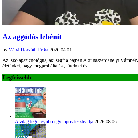
Az aggódás lebénít
by
Vályi Horváth Erika
2020.04.01.
Az iskolapszichológus, aki segít a bajban A dunaszerdahelyi Vámbéry
életünket, nagy megpróbáltatást, türelmet és…
Legfrissebb
A világ legnagyobb egynapos fesztiválja
2026.08.06.