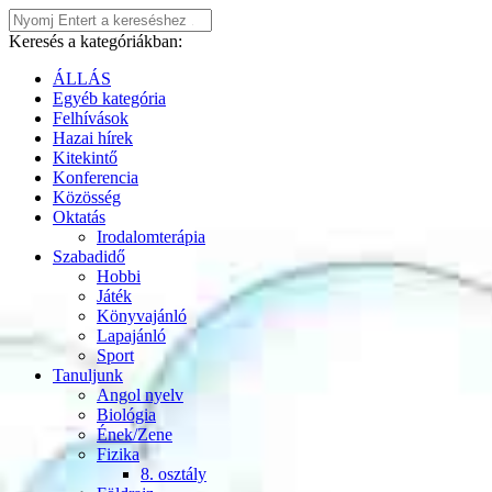
Keresés a kategóriákban:
ÁLLÁS
Egyéb kategória
Felhívások
Hazai hírek
Kitekintő
Konferencia
Közösség
Oktatás
Irodalomterápia
Szabadidő
Hobbi
Játék
Könyvajánló
Lapajánló
Sport
Tanuljunk
Angol nyelv
Biológia
Ének/Zene
Fizika
8. osztály