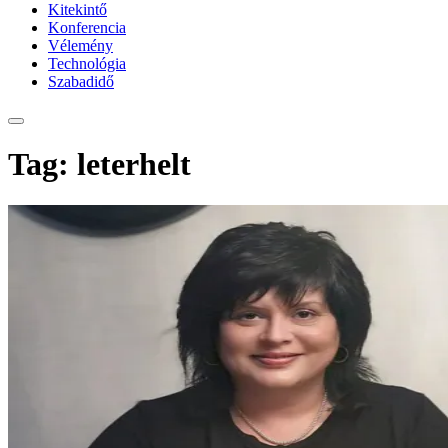
Kitekintő
Konferencia
Vélemény
Technológia
Szabadidő
Tag: leterhelt