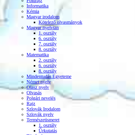
Földrajz
Informatika
Kémia
Magyar irodalom
Kötelező olvasmányok
Magyar nyelvtan
1. osztály
6. osztály
7. osztály
8. osztály
Matematika
2. osztály
6. osztály
8. osztály
Mindentudás Egyeteme
Német nyelv
Olasz nyelv
Olvasás
Polgári nevelés
Rajz
Szlovák Irodalom
Szlovák nyelv
Természetismeret
1. osztály
Űrkutatás