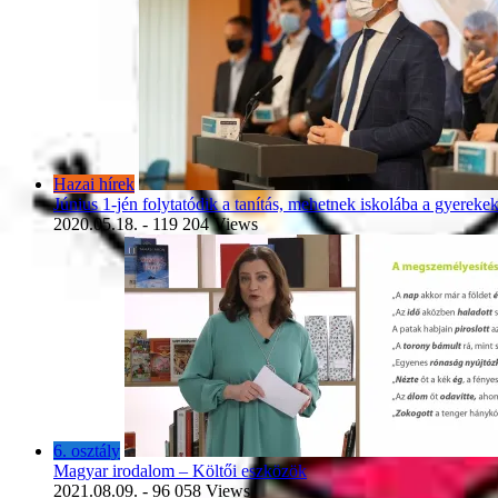
Hazai hírek
Június 1-jén folytatódik a tanítás, mehetnek iskolába a gyereke
2020.05.18.
- 119 204 Views
6. osztály
Magyar irodalom – Költői eszközök
2021.08.09.
- 96 058 Views