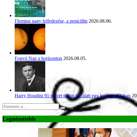
Fleming nagy felfedezése, a penicillin
2026.08.06.
Fogyó Nap a horizonton
2026.08.05.
Harry Houdini 91 percet töltött víz alatt egy lezárt tartályban
20
Legnézettebb