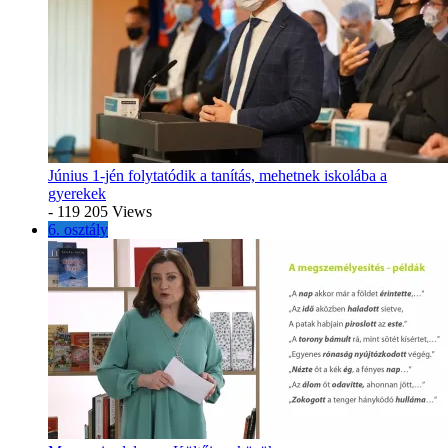
Június 1-jén folytatódik a tanítás, mehetnek iskolába a
gyerekek
- 119 205 Views
6. osztály