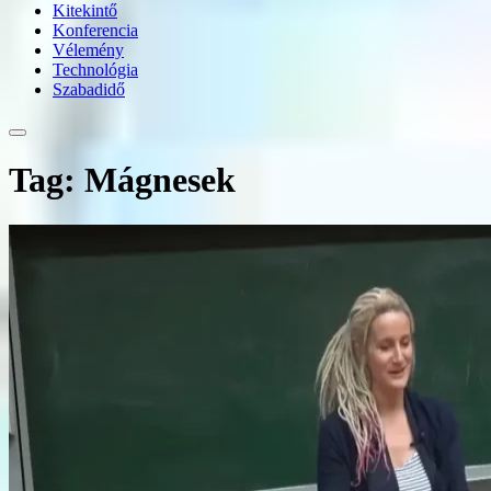
Kitekintő
Konferencia
Vélemény
Technológia
Szabadidő
Tag: Mágnesek