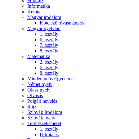
Földrajz
Informatika
Kémia
Magyar irodalom
Kötelező olvasmányok
Magyar nyelvtan
1. osztály
6. osztály
7. osztály
8. osztály
Matematika
2. osztály
6. osztály
8. osztály
Mindentudás Egyeteme
Német nyelv
Olasz nyelv
Olvasás
Polgári nevelés
Rajz
Szlovák Irodalom
Szlovák nyelv
Természetismeret
1. osztály
Űrkutatás