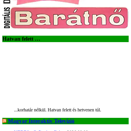
Hatvan felett …
...korhatár nélkül. Hatvan felett és hetvenen túl.
Magyar Interaktív Televízió