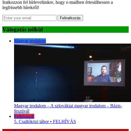
Iratkozzon fel hírlevelünkre, hogy e-mailben értesülhessen a
legfrissebb hírekről!
Feliratkozás
Válogatás nélkül
Magyar irodalom
Magyar irodalom – A szlovákiai magyar irodalom – Bázis-
fesztivál
Felhívások
5. Csallóközi tábor • FELHÍVÁS