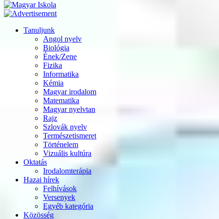
Tanuljunk
Angol nyelv
Biológia
Ének/Zene
Fizika
Informatika
Kémia
Magyar irodalom
Matematika
Magyar nyelvtan
Rajz
Szlovák nyelv
Természetismeret
Történelem
Vizuális kultúra
Oktatás
Irodalomterápia
Hazai hírek
Felhívások
Versenyek
Egyéb kategória
Közösség