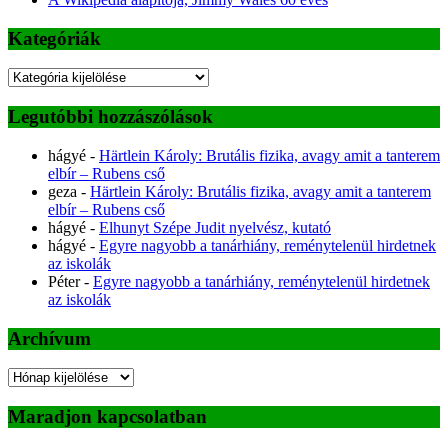
Kategóriák
Kategóriák
Legutóbbi hozzászólások
hágyé
-
Härtlein Károly: Brutális fizika, avagy amit a tanterem
elbír – Rubens cső
geza
-
Härtlein Károly: Brutális fizika, avagy amit a tanterem
elbír – Rubens cső
hágyé
-
Elhunyt Szépe Judit nyelvész, kutató
hágyé
-
Egyre nagyobb a tanárhiány, reménytelenül hirdetnek
az iskolák
Péter
-
Egyre nagyobb a tanárhiány, reménytelenül hirdetnek
az iskolák
Archívum
Archívum
Maradjon kapcsolatban