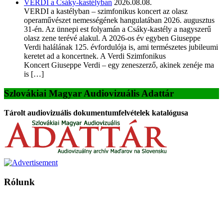
VERDI a Csáky-kastélyban
2026.08.08.
VERDI a kastélyban – szimfonikus koncert az olasz
operaművészet nemességének hangulatában 2026. augusztus
31-én. Az ünnepi est folyamán a Csáky-kastély a nagyszerű
olasz zene terévé alakul. A 2026-os év egyben Giuseppe
Verdi halálának 125. évfordulója is, ami természetes jubileumi
keretet ad a koncertnek. A Verdi Szimfonikus
Koncert Giuseppe Verdi – egy zeneszerző, akinek zenéje ma
is […]
Szlovákiai Magyar Audiovizuális Adattár
Tárolt audiovizuális dokumentumfelvételek katalógusa
Rólunk
A Magyar Iskola a szlovákiai magyar iskolák, tanárok, szülők és
persze a diákok fóruma
Ezen az oldalon esetenként olyan írások jelennek meg, amelyek a hagyományos iskolafelfogástól eltérő