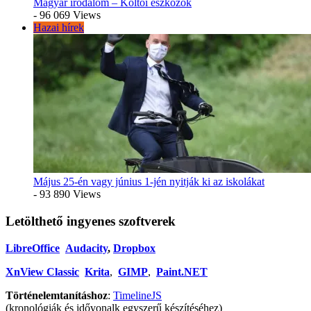
Magyar irodalom – Költői eszközök
- 96 069 Views
Hazai hírek
Május 25-én vagy június 1-jén nyitják ki az iskolákat
- 93 890 Views
Letölthető ingyenes szoftverek
LibreOffice
Audacity
,
Dropbox
XnView Classic
Krita
,
GIMP
,
Paint.NET
Történelemtanításhoz
:
TimelineJS
(kronológiák és idővonalk egyszerű készítéséhez)