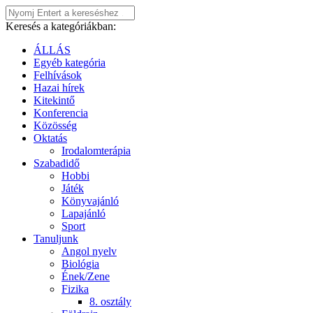
Keresés a kategóriákban:
ÁLLÁS
Egyéb kategória
Felhívások
Hazai hírek
Kitekintő
Konferencia
Közösség
Oktatás
Irodalomterápia
Szabadidő
Hobbi
Játék
Könyvajánló
Lapajánló
Sport
Tanuljunk
Angol nyelv
Biológia
Ének/Zene
Fizika
8. osztály