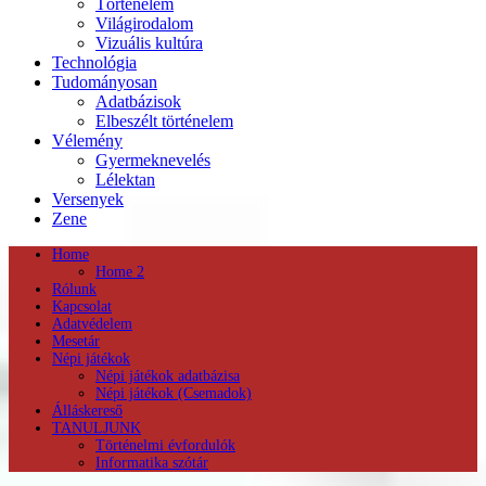
Történelem
Világirodalom
Vizuális kultúra
Technológia
Tudományosan
Adatbázisok
Elbeszélt történelem
Vélemény
Gyermeknevelés
Lélektan
Versenyek
Zene
Home
Home 2
Rólunk
Kapcsolat
Adatvédelem
Mesetár
Népi játékok
Népi játékok adatbázisa
Népi játékok (Csemadok)
Álláskereső
TANULJUNK
Történelmi évfordulók
Informatika szótár