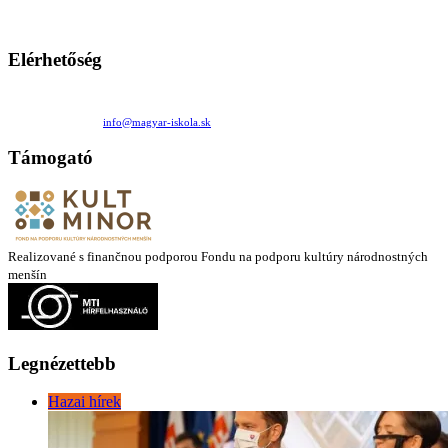
mintákat népszerűsítenek. Ennek következtében előfordulhat, hogy az idetévedő kiskorú felhasználók
látóköre gyorsabban szélesedik, mint azt a szülők esetleg szeretnék.
Elérhetőség
Családi Kör Egyesület/Združenie rod. kruhov
Medzilaborecká 17, 82101 Bratislava
+421 911 732 190 |
info@magyar-iskola.sk
Támogató
Realizované s finančnou podporou Fondu na podporu kultúry národnostných
menšín
Legnézettebb
Hazai hírek