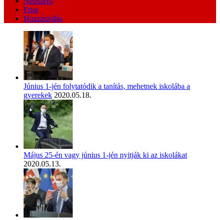
Népszerű
Friss
Hozzászólás
Június 1-jén folytatódik a tanítás, mehetnek iskolába a
gyerekek
2020.05.18.
Május 25-én vagy június 1-jén nyitják ki az iskolákat
2020.05.13.