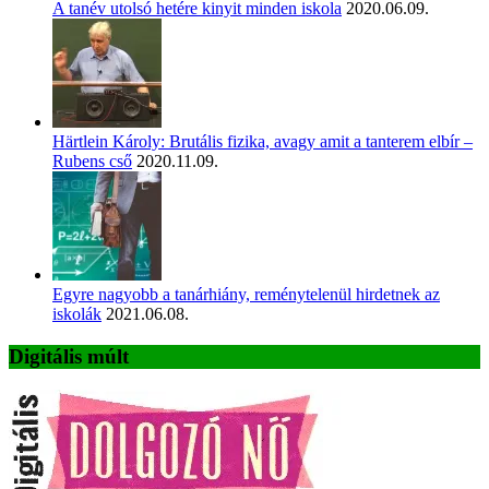
A tanév utolsó hetére kinyit minden iskola
2020.06.09.
Härtlein Károly: Brutális fizika, avagy amit a tanterem elbír –
Rubens cső
2020.11.09.
Egyre nagyobb a tanárhiány, reménytelenül hirdetnek az
iskolák
2021.06.08.
Digitális múlt