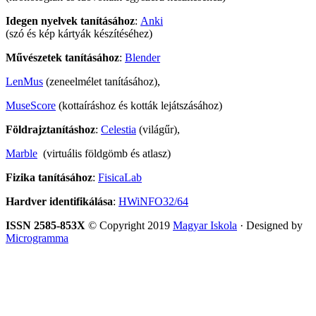
Idegen nyelvek tanításához
:
Anki
(szó és kép kártyák készítéséhez)
Művészetek tanításához
:
Blender
LenMus
(zeneelmélet tanításához),
MuseScore
(kottaíráshoz és kották lejátszásához)
Földrajztanításhoz
:
Celestia
(világűr),
Marble
(virtuális földgömb és atlasz)
Fizika tanításához
:
FisicaLab
Hardver identifikálása
:
HWiNFO32/64
ISSN 2585-853X
© Copyright 2019
Magyar Iskola
· Designed by
Microgramma