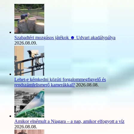
Szabadtéri mozgásos játékok ☻ Udvari akadálypálya
2026.08.09.
Lehet-e kémkedni közúti forgalommegfigyelő és
rendszámfelismerő kamerákkal?
2026.08.08.
Amikor elnémult a Niagara – a nap, amikor elfogyott a víz
2026.08.08.