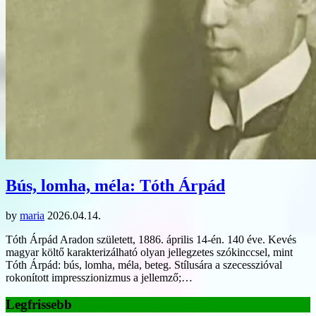
Bús, lomha, méla: Tóth Árpád
by
maria
2026.04.14.
Tóth Árpád Aradon született, 1886. április 14-én. 140 éve. Kevés
magyar költő karakterizálható olyan jellegzetes szókinccsel, mint
Tóth Árpád: bús, lomha, méla, beteg. Stílusára a szecesszióval
rokonított impresszionizmus a jellemző;…
Legfrissebb