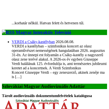
...korhatár nélkül. Hatvan felett és hetvenen túl.
Magyar Interaktív Televízió
VERDI a Csáky-kastélyban
2026.08.08.
VERDI a kastélyban – szimfonikus koncert az olasz
operaművészet nemességének hangulatában 2026. augusztus
31-én. Az ünnepi est folyamán a Csáky-kastély a nagyszerű
olasz zene terévé alakul. A 2026-os év egyben Giuseppe
Verdi halálának 125. évfordulója is, ami természetes jubileumi
keretet ad a koncertnek. A Verdi Szimfonikus
Koncert Giuseppe Verdi – egy zeneszerző, akinek zenéje ma
is […]
Szlovákiai Magyar Audiovizuális Adattár
Tárolt audiovizuális dokumentumfelvételek katalógusa