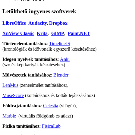
Letölthető ingyenes szoftverek
LibreOffice
Audacity
,
Dropbox
XnView Classic
Krita
,
GIMP
,
Paint.NET
Történelemtanításhoz
:
TimelineJS
(kronológiák és idővonalk egyszerű készítéséhez)
Idegen nyelvek tanításához
:
Anki
(szó és kép kártyák készítéséhez)
Művészetek tanításához
:
Blender
LenMus
(zeneelmélet tanításához),
MuseScore
(kottaíráshoz és kották lejátszásához)
Földrajztanításhoz
:
Celestia
(világűr),
Marble
(virtuális földgömb és atlasz)
Fizika tanításához
:
FisicaLab