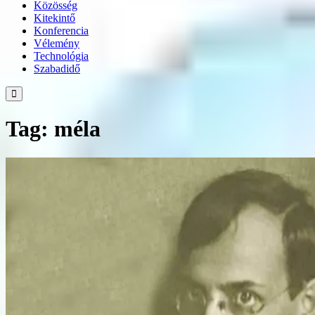
Közösség
Kitekintő
Konferencia
Vélemény
Technológia
Szabadidő
Tag: méla