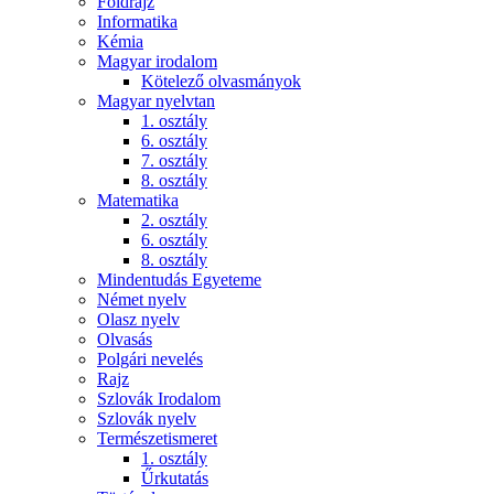
Földrajz
Informatika
Kémia
Magyar irodalom
Kötelező olvasmányok
Magyar nyelvtan
1. osztály
6. osztály
7. osztály
8. osztály
Matematika
2. osztály
6. osztály
8. osztály
Mindentudás Egyeteme
Német nyelv
Olasz nyelv
Olvasás
Polgári nevelés
Rajz
Szlovák Irodalom
Szlovák nyelv
Természetismeret
1. osztály
Űrkutatás