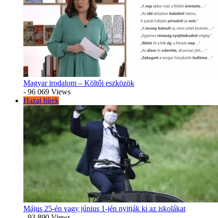
Magyar irodalom – Költői eszközök
- 96 069 Views
Hazai hírek
Május 25-én vagy június 1-jén nyitják ki az iskolákat
- 93 890 Views