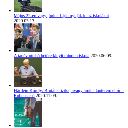
Május 25-én vagy június 1-jén nyitják ki az iskolákat
2020.05.13.
A tanév utolsó hetére kinyit minden iskola
2020.06.09.
Härtlein Károly: Brutális fizika, avagy amit a tanterem elbír –
Rubens cső
2020.11.09.