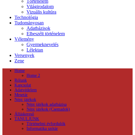
Történelem
Világirodalom
Vizuális kultúra
Technológia
Tudományosan
Adatbázisok
Elbeszélt történelem
Vélemény
Gyermeknevelés
Lélektan
Versenyek
Zene
Home
Home 2
Rólunk
Kapcsolat
Adatvédelem
Mesetár
Népi játékok
Népi játékok adatbázisa
Népi játékok (Csemadok)
Álláskereső
TANULJUNK
Történelmi évfordulók
Informatika szótár