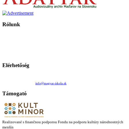
Rólunk
A Magyar Iskola a szlovákiai magyar iskolák, tanárok, szülők és
persze a diákok fóruma
Ezen az oldalon esetenként olyan írások jelennek meg, amelyek a hagyományos iskolafelfogástól eltérő
mintákat népszerűsítenek. Ennek következtében előfordulhat, hogy az idetévedő kiskorú felhasználók
látóköre gyorsabban szélesedik, mint azt a szülők esetleg szeretnék.
Elérhetőség
Családi Kör Egyesület/Združenie rod. kruhov
Medzilaborecká 17, 82101 Bratislava
+421 911 732 190 |
info@magyar-iskola.sk
Támogató
Realizované s finančnou podporou Fondu na podporu kultúry národnostných
menšín