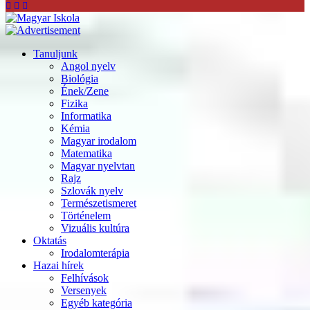
Tanuljunk
Angol nyelv
Biológia
Ének/Zene
Fizika
Informatika
Kémia
Magyar irodalom
Matematika
Magyar nyelvtan
Rajz
Szlovák nyelv
Természetismeret
Történelem
Vizuális kultúra
Oktatás
Irodalomterápia
Hazai hírek
Felhívások
Versenyek
Egyéb kategória