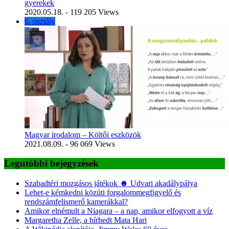
gyerekek
2020.05.18.
- 119 205 Views
6. osztály
Magyar irodalom – Költői eszközök
2021.08.09.
- 96 069 Views
Legutóbbi bejegyzések
Szabadtéri mozgásos játékok ☻ Udvari akadálypálya
Lehet-e kémkedni közúti forgalommegfigyelő és
rendszámfelismerő kamerákkal?
Amikor elnémult a Niagara – a nap, amikor elfogyott a víz
Margaretha Zelle, a hírhedt Mata Hari