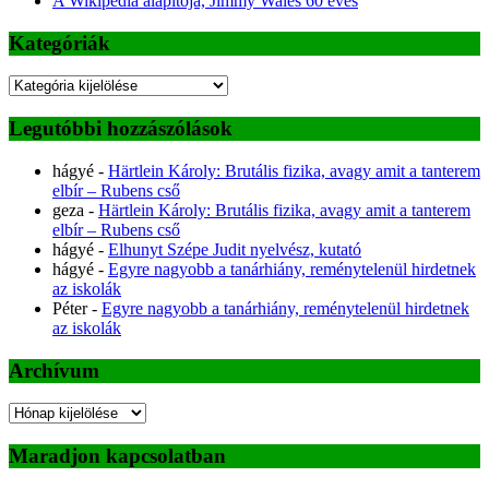
A Wikipédia alapítója, Jimmy Wales 60 éves
Kategóriák
Kategóriák
Legutóbbi hozzászólások
hágyé
-
Härtlein Károly: Brutális fizika, avagy amit a tanterem
elbír – Rubens cső
geza
-
Härtlein Károly: Brutális fizika, avagy amit a tanterem
elbír – Rubens cső
hágyé
-
Elhunyt Szépe Judit nyelvész, kutató
hágyé
-
Egyre nagyobb a tanárhiány, reménytelenül hirdetnek
az iskolák
Péter
-
Egyre nagyobb a tanárhiány, reménytelenül hirdetnek
az iskolák
Archívum
Archívum
Maradjon kapcsolatban