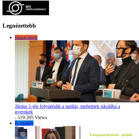
Legnézettebb
Hazai hírek
Június 1-jén folytatódik a tanítás, mehetnek iskolába a
gyerekek
- 119 205 Views
6. osztály