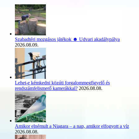
Szabadtéri mozgásos játékok ☻ Udvari akadálypálya
2026.08.09.
Lehet-e kémkedni közúti forgalommegfigyelő és
rendszámfelismerő kamerákkal?
2026.08.08.
Amikor elnémult a Niagara – a nap, amikor elfogyott a víz
2026.08.08.