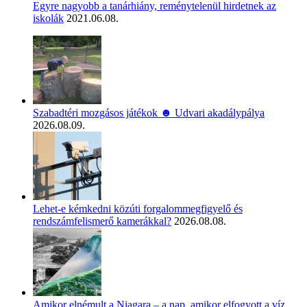
Egyre nagyobb a tanárhiány, reménytelenül hirdetnek az
iskolák
2021.06.08.
Szabadtéri mozgásos játékok ☻ Udvari akadálypálya
2026.08.09.
Lehet-e kémkedni közúti forgalommegfigyelő és
rendszámfelismerő kamerákkal?
2026.08.08.
Amikor elnémult a Niagara – a nap, amikor elfogyott a víz