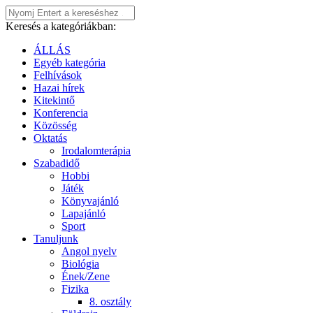
Keresés a kategóriákban:
ÁLLÁS
Egyéb kategória
Felhívások
Hazai hírek
Kitekintő
Konferencia
Közösség
Oktatás
Irodalomterápia
Szabadidő
Hobbi
Játék
Könyvajánló
Lapajánló
Sport
Tanuljunk
Angol nyelv
Biológia
Ének/Zene
Fizika
8. osztály