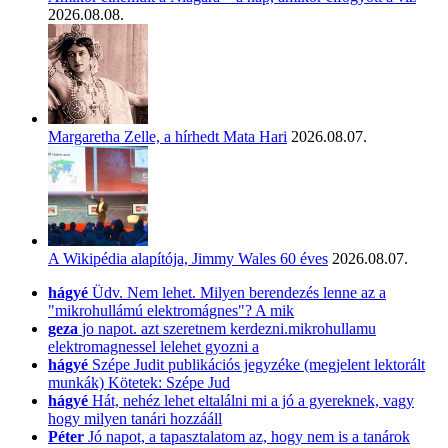
2026.08.08.
Margaretha Zelle, a hírhedt Mata Hari
2026.08.07.
A Wikipédia alapítója, Jimmy Wales 60 éves
2026.08.07.
hágyé
Üdv. Nem lehet. Milyen berendezés lenne az a
"mikrohullámú elektromágnes"? A mik
geza
jo napot. azt szeretnem kerdezni.mikrohullamu
elektromagnessel lelehet gyozni a
hágyé
Szépe Judit publikációs jegyzéke (megjelent lektorált
munkák) Kötetek: Szépe Jud
hágyé
Hát, nehéz lehet eltalálni mi a jó a gyereknek, vagy
hogy milyen tanári hozzááll
Péter
Jó napot, a tapasztalatom az, hogy nem is a tanárok