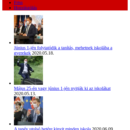
Friss
Hozzászólás
Június 1-jén folytatódik a tanítás, mehetnek iskolába a
gyerekek
2020.05.18.
Május 25-én vagy június 1-jén nyitják ki az iskolákat
2020.05.13.
A tanév utolsó hetére kinyit minden iskola
2020.06.09.