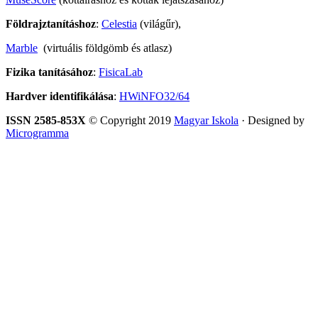
Földrajztanításhoz
:
Celestia
(világűr),
Marble
(virtuális földgömb és atlasz)
Fizika tanításához
:
FisicaLab
Hardver identifikálása
:
HWiNFO32/64
ISSN 2585-853X
© Copyright 2019
Magyar Iskola
· Designed by
Microgramma