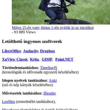
Május 25-én vagy június 1-jén nyitják ki az iskolákat
- 93 889 Views
Letölthető ingyenes szoftverek
LibreOffice
Audacity
,
Dropbox
XnView Classic
Krita
,
GIMP
,
Paint.NET
Történelemtanításhoz
:
TimelineJS
(kronológiák és idővonalk egyszerű készítéséhez)
Idegen nyelvek tanításához
:
Anki
(szó és kép kártyák készítéséhez)
Művészetek tanításához
:
Blender
LenMus
(zeneelmélet tanításához),
MuseScore
(kottaíráshoz és kották lejátszásához)