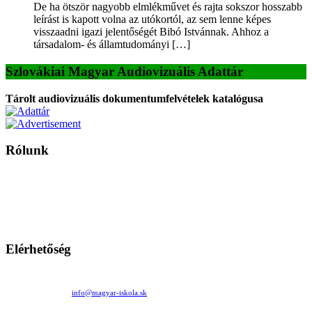
De ha ötször nagyobb elmlékművet és rajta sokszor hosszabb
leírást is kapott volna az utókortól, az sem lenne képes
visszaadni igazi jelentőségét Bibó Istvánnak. Ahhoz a
társadalom- és államtudományi […]
Szlovákiai Magyar Audiovizuális Adattár
Tárolt audiovizuális dokumentumfelvételek katalógusa
Rólunk
A Magyar Iskola a szlovákiai magyar iskolák, tanárok, szülők és
persze a diákok fóruma
Ezen az oldalon esetenként olyan írások jelennek meg, amelyek a hagyományos iskolafelfogástól eltérő
mintákat népszerűsítenek. Ennek következtében előfordulhat, hogy az idetévedő kiskorú felhasználók
látóköre gyorsabban szélesedik, mint azt a szülők esetleg szeretnék.
Elérhetőség
Családi Kör Egyesület/Združenie rod. kruhov
Medzilaborecká 17, 82101 Bratislava
+421 911 732 190 |
info@magyar-iskola.sk