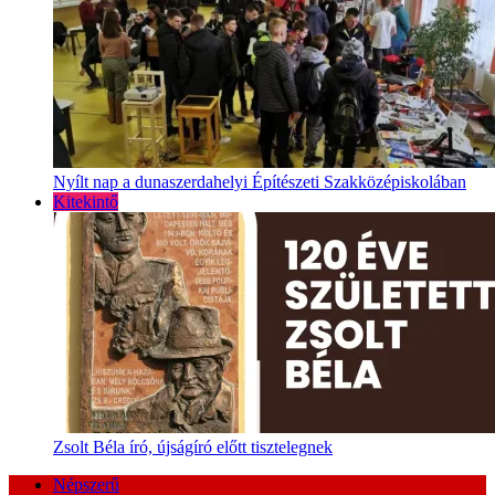
Nyílt nap a dunaszerdahelyi Építészeti Szakközépiskolában
Kitekintő
Zsolt Béla író, újságíró előtt tisztelegnek
Népszerű