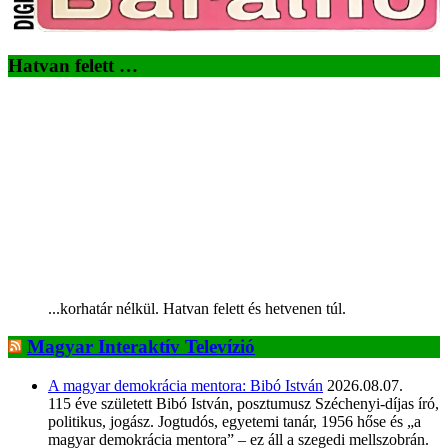
Hatvan felett …
...korhatár nélkül. Hatvan felett és hetvenen túl.
Magyar Interaktív Televízió
A magyar demokrácia mentora: Bibó István
2026.08.07.
115 éve született Bibó István, posztumusz Széchenyi-díjas író,
politikus, jogász. Jogtudós, egyetemi tanár, 1956 hőse és „a
magyar demokrácia mentora” – ez áll a szegedi mellszobrán.