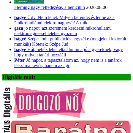
Fleming nagy felfedezése, a penicillin
2026.08.06.
hágyé
Üdv. Nem lehet. Milyen berendezés lenne az a
"mikrohullámú elektromágnes"? A mik
geza
jo napot. azt szeretnem kerdezni.mikrohullamu
elektromagnessel lelehet gyozni a
hágyé
Szépe Judit publikációs jegyzéke (megjelent lektorált
munkák) Kötetek: Szépe Jud
hágyé
Hát, nehéz lehet eltalálni mi a jó a gyereknek, vagy
hogy milyen tanári hozzááll
Péter
Jó napot, a tapasztalatom az, hogy nem is a tanárok
létszáma kevés, hanem az agr
Digitális múlt