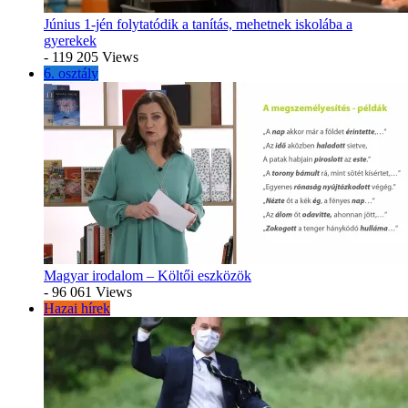
Június 1-jén folytatódik a tanítás, mehetnek iskolába a
gyerekek
- 119 205 Views
6. osztály
Magyar irodalom – Költői eszközök
- 96 061 Views
Hazai hírek