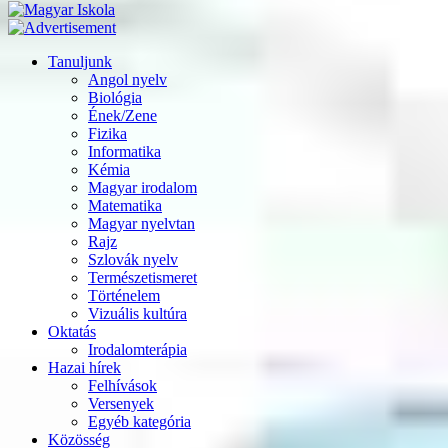
Tanuljunk
Angol nyelv
Biológia
Ének/Zene
Fizika
Informatika
Kémia
Magyar irodalom
Matematika
Magyar nyelvtan
Rajz
Szlovák nyelv
Természetismeret
Történelem
Vizuális kultúra
Oktatás
Irodalomterápia
Hazai hírek
Felhívások
Versenyek
Egyéb kategória
Közösség