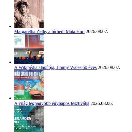
Margaretha Zelle, a hírhedt Mata Hari
2026.08.07.
A Wikipédia alapítója, Jimmy Wales 60 éves
2026.08.07.
A világ legnagyobb egynapos fesztiválja
2026.08.06.