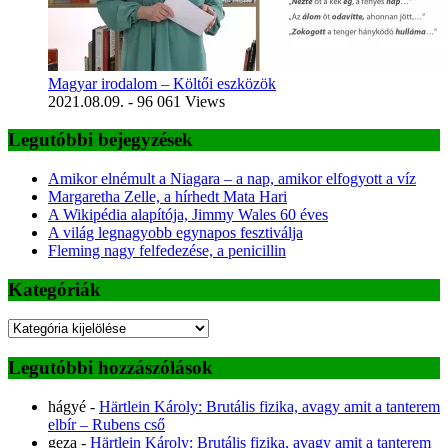
Magyar irodalom – Költői eszközök
2021.08.09.
- 96 061 Views
Legutóbbi bejegyzések
Amikor elnémult a Niagara – a nap, amikor elfogyott a víz
Margaretha Zelle, a hírhedt Mata Hari
A Wikipédia alapítója, Jimmy Wales 60 éves
A világ legnagyobb egynapos fesztiválja
Fleming nagy felfedezése, a penicillin
Kategóriák
Kategóriák
Legutóbbi hozzászólások
hágyé
-
Härtlein Károly: Brutális fizika, avagy amit a tanterem
elbír – Rubens cső
geza
-
Härtlein Károly: Brutális fizika, avagy amit a tanterem