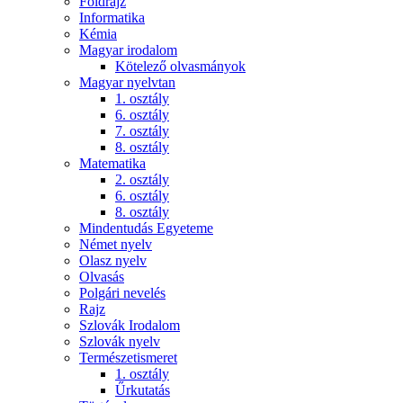
Földrajz
Informatika
Kémia
Magyar irodalom
Kötelező olvasmányok
Magyar nyelvtan
1. osztály
6. osztály
7. osztály
8. osztály
Matematika
2. osztály
6. osztály
8. osztály
Mindentudás Egyeteme
Német nyelv
Olasz nyelv
Olvasás
Polgári nevelés
Rajz
Szlovák Irodalom
Szlovák nyelv
Természetismeret
1. osztály
Űrkutatás