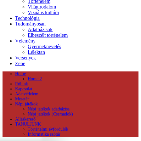
Történelem
Világirodalom
Vizuális kultúra
Technológia
Tudományosan
Adatbázisok
Elbeszélt történelem
Vélemény
Gyermeknevelés
Lélektan
Versenyek
Zene
Home
Home 2
Rólunk
Kapcsolat
Adatvédelem
Mesetár
Népi játékok
Népi játékok adatbázisa
Népi játékok (Csemadok)
Álláskereső
TANULJUNK
Történelmi évfordulók
Informatika szótár