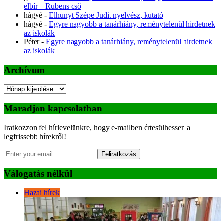
elbír – Rubens cső
hágyé
-
Elhunyt Szépe Judit nyelvész, kutató
hágyé
-
Egyre nagyobb a tanárhiány, reménytelenül hirdetnek
az iskolák
Péter
-
Egyre nagyobb a tanárhiány, reménytelenül hirdetnek
az iskolák
Archívum
Archívum
Maradjon kapcsolatban
Iratkozzon fel hírlevelünkre, hogy e-mailben értesülhessen a
legfrissebb hírekről!
Feliratkozás
Válogatás nélkül
Hazai hírek