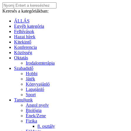
Keresés a kategóriákban:
ÁLLÁS
Egyéb kategória
Felhívások
Hazai hírek
Kitekintő
Konferencia
Közösség
Oktatás
Irodalomterápia
Szabadidő
Hobbi
Játék
Könyvajánló
Lapajánló
Sport
Tanuljunk
Angol nyelv
Biológia
Ének/Zene
Fizika
8. osztály