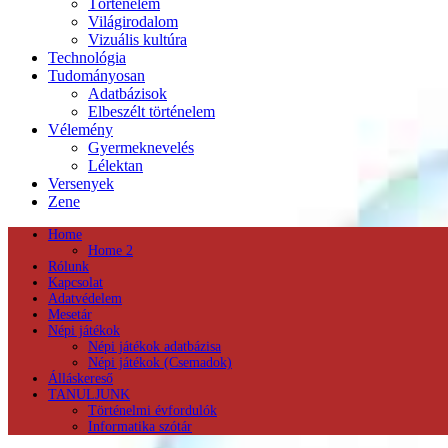
Történelem
Világirodalom
Vizuális kultúra
Technológia
Tudományosan
Adatbázisok
Elbeszélt történelem
Vélemény
Gyermeknevelés
Lélektan
Versenyek
Zene
Home
Home 2
Rólunk
Kapcsolat
Adatvédelem
Mesetár
Népi játékok
Népi játékok adatbázisa
Népi játékok (Csemadok)
Álláskereső
TANULJUNK
Történelmi évfordulók
Informatika szótár