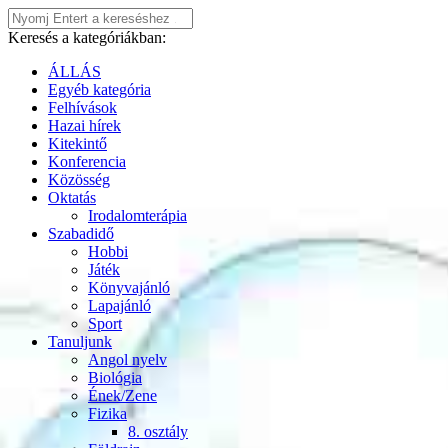
Keresés a kategóriákban:
ÁLLÁS
Egyéb kategória
Felhívások
Hazai hírek
Kitekintő
Konferencia
Közösség
Oktatás
Irodalomterápia
Szabadidő
Hobbi
Játék
Könyvajánló
Lapajánló
Sport
Tanuljunk
Angol nyelv
Biológia
Ének/Zene
Fizika
8. osztály