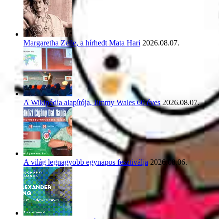
Margaretha Zelle, a hírhedt Mata Hari
2026.08.07.
A Wikipédia alapítója, Jimmy Wales 60 éves
2026.08.07.
A világ legnagyobb egynapos fesztiválja
2026.08.06.