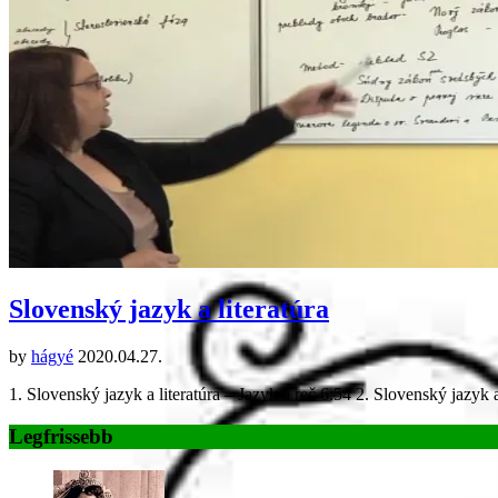
Slovenský jazyk a literatúra
by
hágyé
2020.04.27.
1. Slovenský jazyk a literatúra – Jazyk a reč 6:54 2. Slovenský jazyk 
Legfrissebb