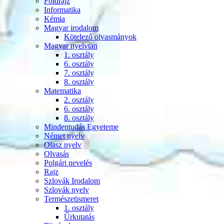
Földrajz
Informatika
Kémia
Magyar irodalom
Kötelező olvasmányok
Magyar nyelvtan
1. osztály
6. osztály
7. osztály
8. osztály
Matematika
2. osztály
6. osztály
8. osztály
Mindentudás Egyeteme
Német nyelv
Olasz nyelv
Olvasás
Polgári nevelés
Rajz
Szlovák Irodalom
Szlovák nyelv
Természetismeret
1. osztály
Űrkutatás