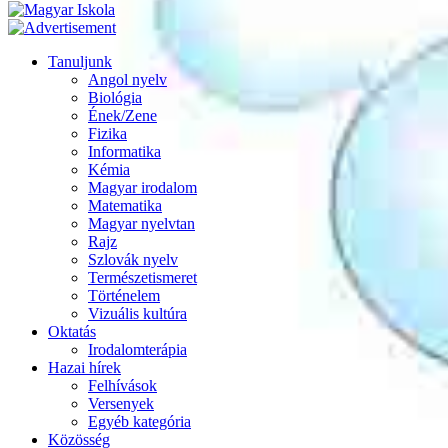
Tanuljunk
Angol nyelv
Biológia
Ének/Zene
Fizika
Informatika
Kémia
Magyar irodalom
Matematika
Magyar nyelvtan
Rajz
Szlovák nyelv
Természetismeret
Történelem
Vizuális kultúra
Oktatás
Irodalomterápia
Hazai hírek
Felhívások
Versenyek
Egyéb kategória
Közösség