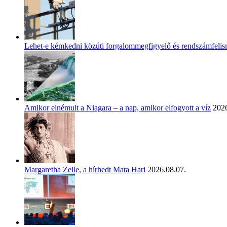
Lehet-e kémkedni közúti forgalommegfigyelő és rendszámfeli
Amikor elnémult a Niagara – a nap, amikor elfogyott a víz
2026
Margaretha Zelle, a hírhedt Mata Hari
2026.08.07.