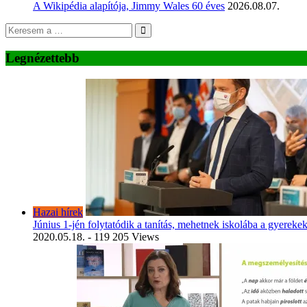
A Wikipédia alapítója, Jimmy Wales 60 éves
2026.08.07.
Legnézettebb
Hazai hírek
Június 1-jén folytatódik a tanítás, mehetnek iskolába a gyereke
2020.05.18.
- 119 205 Views