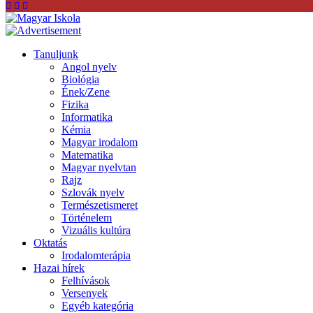
Tanuljunk
Angol nyelv
Biológia
Ének/Zene
Fizika
Informatika
Kémia
Magyar irodalom
Matematika
Magyar nyelvtan
Rajz
Szlovák nyelv
Természetismeret
Történelem
Vizuális kultúra
Oktatás
Irodalomterápia
Hazai hírek
Felhívások
Versenyek
Egyéb kategória