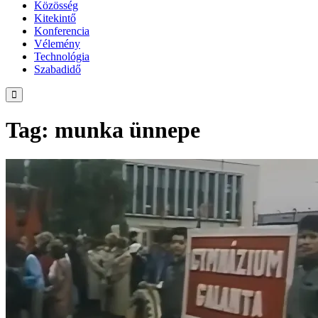
Közösség
Kitekintő
Konferencia
Vélemény
Technológia
Szabadidő
Tag: munka ünnepe