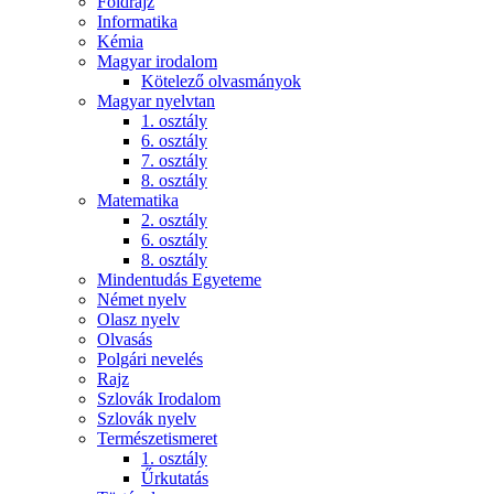
Földrajz
Informatika
Kémia
Magyar irodalom
Kötelező olvasmányok
Magyar nyelvtan
1. osztály
6. osztály
7. osztály
8. osztály
Matematika
2. osztály
6. osztály
8. osztály
Mindentudás Egyeteme
Német nyelv
Olasz nyelv
Olvasás
Polgári nevelés
Rajz
Szlovák Irodalom
Szlovák nyelv
Természetismeret
1. osztály
Űrkutatás