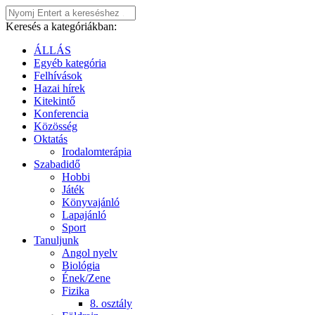
Keresés a kategóriákban:
ÁLLÁS
Egyéb kategória
Felhívások
Hazai hírek
Kitekintő
Konferencia
Közösség
Oktatás
Irodalomterápia
Szabadidő
Hobbi
Játék
Könyvajánló
Lapajánló
Sport
Tanuljunk
Angol nyelv
Biológia
Ének/Zene
Fizika
8. osztály