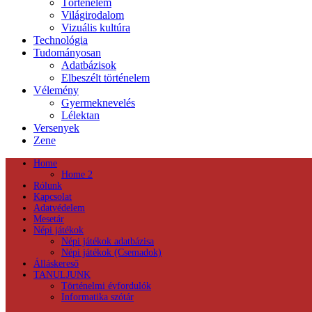
Történelem
Világirodalom
Vizuális kultúra
Technológia
Tudományosan
Adatbázisok
Elbeszélt történelem
Vélemény
Gyermeknevelés
Lélektan
Versenyek
Zene
Home
Home 2
Rólunk
Kapcsolat
Adatvédelem
Mesetár
Népi játékok
Népi játékok adatbázisa
Népi játékok (Csemadok)
Álláskereső
TANULJUNK
Történelmi évfordulók
Informatika szótár