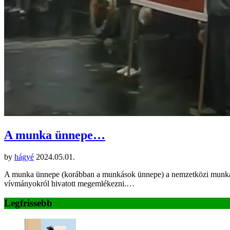
A munka ünnepe…
by
hágyé
2024.05.01.
A munka ünnepe (korábban a munkások ünnepe) a nemzetközi munkásmoz
vívmányokról hivatott megemlékezni.…
Legfrissebb