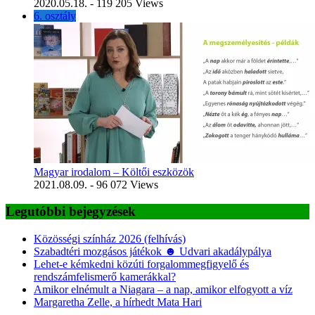
2020.05.18.
- 119 205 Views
6. osztály
Magyar irodalom – Költői eszközök
2021.08.09.
- 96 072 Views
Legutóbbi bejegyzések
Közösségi színház 2026 (felhívás)
Szabadtéri mozgásos játékok ☻ Udvari akadálypálya
Lehet-e kémkedni közúti forgalommegfigyelő és
rendszámfelismerő kamerákkal?
Amikor elnémult a Niagara – a nap, amikor elfogyott a víz
Margaretha Zelle, a hírhedt Mata Hari