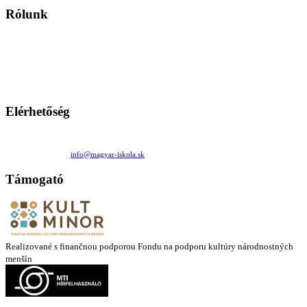
Rólunk
A Magyar Iskola a szlovákiai magyar iskolák, tanárok, szülők és
persze a diákok fóruma
Ezen az oldalon esetenként olyan írások jelennek meg, amelyek a hagyományos iskolafelfogástól eltérő
mintákat népszerűsítenek. Ennek következtében előfordulhat, hogy az idetévedő kiskorú felhasználók
látóköre gyorsabban szélesedik, mint azt a szülők esetleg szeretnék.
Elérhetőség
Családi Kör Egyesület/Združenie rod. kruhov
Medzilaborecká 17, 82101 Bratislava
+421 911 732 190 |
info@magyar-iskola.sk
Támogató
Realizované s finančnou podporou Fondu na podporu kultúry národnostných
menšín