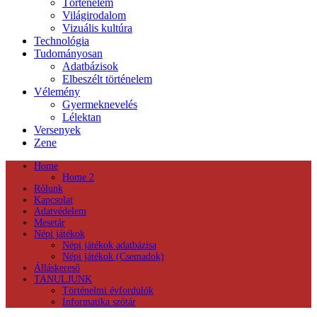
Történelem
Világirodalom
Vizuális kultúra
Technológia
Tudományosan
Adatbázisok
Elbeszélt történelem
Vélemény
Gyermeknevelés
Lélektan
Versenyek
Zene
Home
Home 2
Rólunk
Kapcsolat
Adatvédelem
Mesetár
Népi játékok
Népi játékok adatbázisa
Népi játékok (Csemadok)
Álláskereső
TANULJUNK
Történelmi évfordulók
Informatika szótár