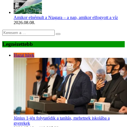
Amikor elnémult a Niagara – a nap, amikor elfogyott a víz
2026.08.08.
Legnézettebb
Hazai hírek
Június 1-jén folytatódik a tanítás, mehetnek iskolába a
gyerekek