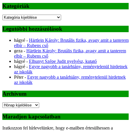
Kategóriák
Kategóriák
Legutóbbi hozzászólások
hágyé
-
Härtlein Károly: Brutális fizika, avagy amit a tanterem
elbír – Rubens cső
geza
-
Härtlein Károly: Brutális fizika, avagy amit a tanterem
elbír – Rubens cső
hágyé
-
Elhunyt Szépe Judit nyelvész, kutató
hágyé
-
Egyre nagyobb a tanárhiány, reménytelenül hirdetnek
az iskolák
Péter
-
Egyre nagyobb a tanárhiány, reménytelenül hirdetnek
az iskolák
Archívum
Archívum
Maradjon kapcsolatban
Iratkozzon fel hírlevelünkre, hogy e-mailben értesülhessen a