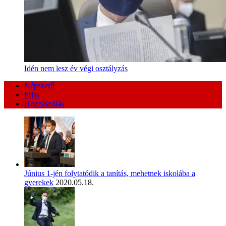
Idén nem lesz év végi osztályzás
Népszerű
Friss
Hozzászólás
Június 1-jén folytatódik a tanítás, mehetnek iskolába a
gyerekek
2020.05.18.