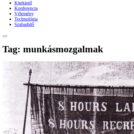
Kitekintő
Konferencia
Vélemény
Technológia
Szabadidő
Tag: munkásmozgalmak