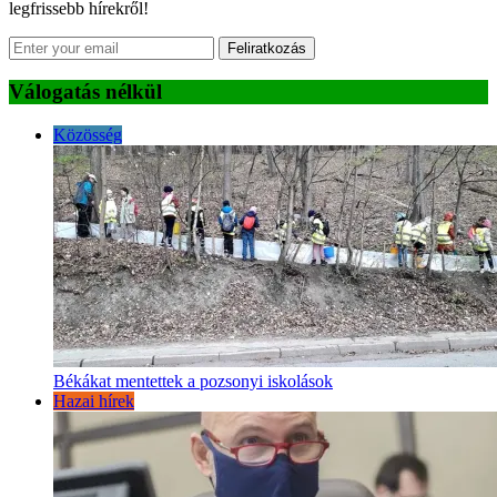
legfrissebb hírekről!
Feliratkozás
Válogatás nélkül
Közösség
Békákat mentettek a pozsonyi iskolások
Hazai hírek