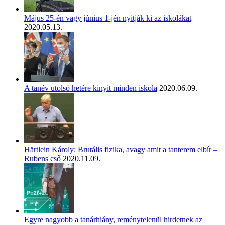
Május 25-én vagy június 1-jén nyitják ki az iskolákat
2020.05.13.
A tanév utolsó hetére kinyit minden iskola
2020.06.09.
Härtlein Károly: Brutális fizika, avagy amit a tanterem elbír –
Rubens cső
2020.11.09.
Egyre nagyobb a tanárhiány, reménytelenül hirdetnek az