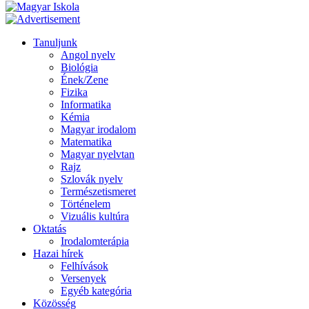
Tanuljunk
Angol nyelv
Biológia
Ének/Zene
Fizika
Informatika
Kémia
Magyar irodalom
Matematika
Magyar nyelvtan
Rajz
Szlovák nyelv
Természetismeret
Történelem
Vizuális kultúra
Oktatás
Irodalomterápia
Hazai hírek
Felhívások
Versenyek
Egyéb kategória
Közösség