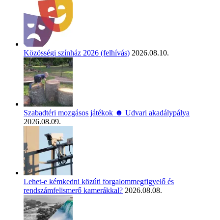
Közösségi színház 2026 (felhívás)
2026.08.10.
Szabadtéri mozgásos játékok ☻ Udvari akadálypálya
2026.08.09.
Lehet-e kémkedni közúti forgalommegfigyelő és
rendszámfelismerő kamerákkal?
2026.08.08.