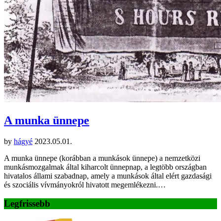
A munka ünnepe
by
hágyé
2023.05.01.
A munka ünnepe (korábban a munkások ünnepe) a nemzetközi
munkásmozgalmak által kiharcolt ünnepnap, a legtöbb országban
hivatalos állami szabadnap, amely a munkások által elért gazdasági
és szociális vívmányokról hivatott megemlékezni.…
Legfrissebb