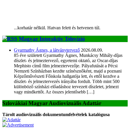
...korhatár nélkül. Hatvan felett és hetvenen túl.
Magyar Interaktív Televízió
Gyarmathy Ágnes, a látványtervező
2026.08.09.
85 éve született Gyarmathy Ágnes, Munkácsy Mihály-díjas
díszlet- és jelmeztervező, egyetemi oktató, az Oscar-díjas
Mephisto című film jelmeztervezője. Pályafutását a Pécsi
Nemzeti Színházban kezdte színésznőként, majd a poznani
Képzőművészeti Főiskola hallgatója lett, és ettől kezdve a
díszlet- és jelmeztervezés irányába fordult. Több mint 500
különböző színházi előadáshoz tervezett díszletet, jelmezt
vagy mindkettőt. Az összes jelentősebb […]
Szlovákiai Magyar Audiovizuális Adattár
Tárolt audiovizuális dokumentumfelvételek katalógusa