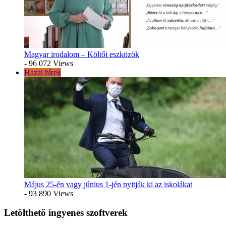
Magyar irodalom – Költői eszközök
- 96 072 Views
Hazai hírek
Május 25-én vagy június 1-jén nyitják ki az iskolákat
- 93 890 Views
Letölthető ingyenes szoftverek