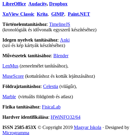
LibreOffice
Audacity
,
Dropbox
XnView Classic
Krita
,
GIMP
,
Paint.NET
Történelemtanításhoz
:
TimelineJS
(kronológiák és idővonalk egyszerű készítéséhez)
Idegen nyelvek tanításához
:
Anki
(szó és kép kártyák készítéséhez)
Művészetek tanításához
:
Blender
LenMus
(zeneelmélet tanításához),
MuseScore
(kottaíráshoz és kották lejátszásához)
Földrajztanításhoz
:
Celestia
(világűr),
Marble
(virtuális földgömb és atlasz)
Fizika tanításához
:
FisicaLab
Hardver identifikálása
:
HWiNFO32/64
ISSN 2585-853X
© Copyright 2019
Magyar Iskola
· Designed by
Microgramma