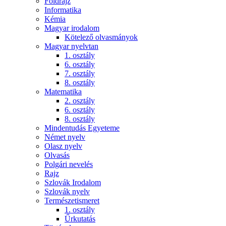
Földrajz
Informatika
Kémia
Magyar irodalom
Kötelező olvasmányok
Magyar nyelvtan
1. osztály
6. osztály
7. osztály
8. osztály
Matematika
2. osztály
6. osztály
8. osztály
Mindentudás Egyeteme
Német nyelv
Olasz nyelv
Olvasás
Polgári nevelés
Rajz
Szlovák Irodalom
Szlovák nyelv
Természetismeret
1. osztály
Űrkutatás