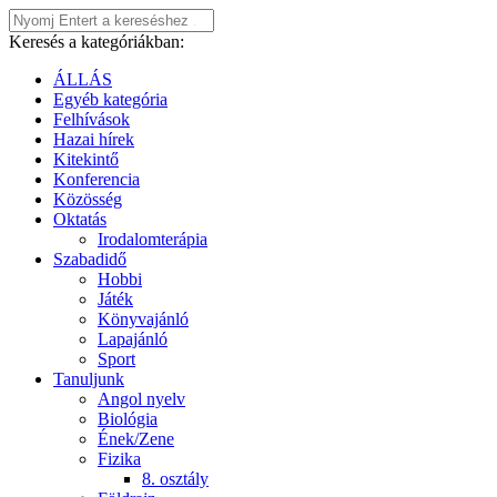
Keresés a kategóriákban:
ÁLLÁS
Egyéb kategória
Felhívások
Hazai hírek
Kitekintő
Konferencia
Közösség
Oktatás
Irodalomterápia
Szabadidő
Hobbi
Játék
Könyvajánló
Lapajánló
Sport
Tanuljunk
Angol nyelv
Biológia
Ének/Zene
Fizika
8. osztály