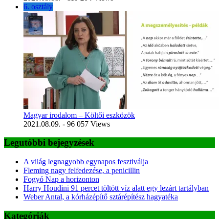
6. osztály
Magyar irodalom – Költői eszközök
2021.08.09.
- 96 057 Views
Legutóbbi bejegyzések
A világ legnagyobb egynapos fesztiválja
Fleming nagy felfedezése, a penicillin
Fogyó Nap a horizonton
Harry Houdini 91 percet töltött víz alatt egy lezárt tartályban
Weber Antal, a kórházépítő sztárépítész hagyatéka
Kategóriák