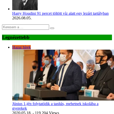
Harry Houdini 91 percet töltött víz alatt egy lezárt tartályban
2026.08.05.
Legnézettebb
Hazai hírek
Június 1-jén folytatódik a tanítás, mehetnek iskolába a
gyerekek
2020.05.18.
- 119 204 Views