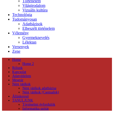
Történelem
Világirodalom
Vizuális kultúra
Technológia
Tudományosan
Adatbázisok
Elbeszélt történelem
Vélemény
Gyermeknevelés
Lélektan
Versenyek
Zene
Home
Home 2
Rólunk
Kapcsolat
Adatvédelem
Mesetár
Népi játékok
Népi játékok adatbázisa
Népi játékok (Csemadok)
Álláskereső
TANULJUNK
Történelmi évfordulók
Informatika szótár