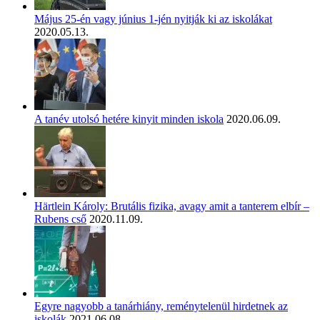
Május 25-én vagy június 1-jén nyitják ki az iskolákat
2020.05.13.
A tanév utolsó hetére kinyit minden iskola
2020.06.09.
Härtlein Károly: Brutális fizika, avagy amit a tanterem elbír –
Rubens cső
2020.11.09.
Egyre nagyobb a tanárhiány, reménytelenül hirdetnek az
iskolák
2021.06.08.