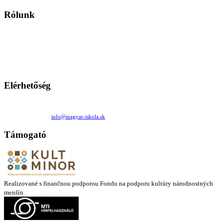
Rólunk
A Magyar Iskola a szlovákiai magyar iskolák, tanárok, szülők és
persze a diákok fóruma
Ezen az oldalon esetenként olyan írások jelennek meg, amelyek a hagyományos iskolafelfogástól eltérő
mintákat népszerűsítenek. Ennek következtében előfordulhat, hogy az idetévedő kiskorú felhasználók
látóköre gyorsabban szélesedik, mint azt a szülők esetleg szeretnék.
Elérhetőség
Családi Kör Egyesület/Združenie rod. kruhov
Medzilaborecká 17, 82101 Bratislava
+421 911 732 190 |
info@magyar-iskola.sk
Támogató
Realizované s finančnou podporou Fondu na podporu kultúry národnostných
menšín