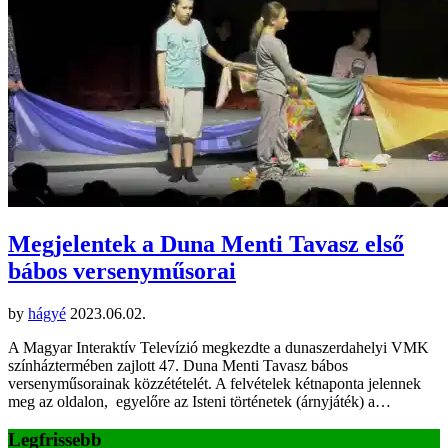
Megjelentek a Duna Menti Tavasz első
bábos versenyműsorai
by
hágyé
2023.06.02.
A Magyar Interaktív Televízió megkezdte a dunaszerdahelyi VMK
színháztermében zajlott 47. Duna Menti Tavasz bábos
versenyműsorainak közzétételét. A felvételek kétnaponta jelennek
meg az oldalon, egyelőre az Isteni történetek (árnyjáték) a…
Legfrissebb