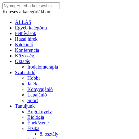
Keresés a kategóriákban:
ÁLLÁS
Egyéb kategória
Felhívások
Hazai hírek
Kitekintő
Konferencia
Közösség
Oktatás
Irodalomterápia
Szabadidő
Hobbi
Játék
Könyvajánló
Lapajánló
Sport
Tanuljunk
Angol nyelv
Biológia
Ének/Zene
Fizika
8. osztály