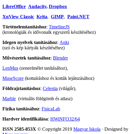
LibreOffice
Audacity
,
Dropbox
XnView Classic
Krita
,
GIMP
,
Paint.NET
Történelemtanításhoz
:
TimelineJS
(kronológiák és idővonalk egyszerű készítéséhez)
Idegen nyelvek tanításához
:
Anki
(szó és kép kártyák készítéséhez)
Művészetek tanításához
:
Blender
LenMus
(zeneelmélet tanításához),
MuseScore
(kottaíráshoz és kották lejátszásához)
Földrajztanításhoz
:
Celestia
(világűr),
Marble
(virtuális földgömb és atlasz)
Fizika tanításához
:
FisicaLab
Hardver identifikálása
:
HWiNFO32/64
ISSN 2585-853X
© Copyright 2019
Magyar Iskola
· Designed by