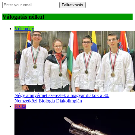
Feliratkozás
Válogatás nélkül
Vélemény
Négy aranyérmet szereztek a magyar diákok a 30.
Nemzetközi Biológia Diákolimpián
Fizika