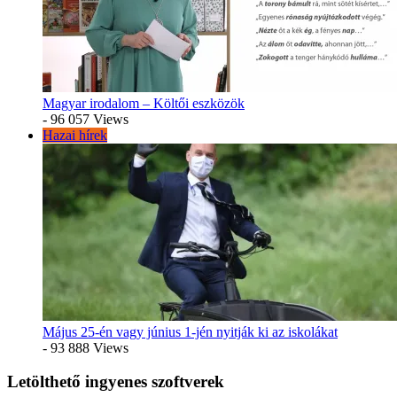
Magyar irodalom – Költői eszközök
- 96 057 Views
Hazai hírek
Május 25-én vagy június 1-jén nyitják ki az iskolákat
- 93 888 Views
Letölthető ingyenes szoftverek