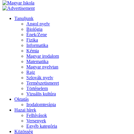
Tanuljunk
Angol nyelv
Biológia
Ének/Zene
Fizika
Informatika
Kémia
Magyar irodalom
Matematika
Magyar nyelvtan
Rajz
Szlovák nyelv
Természetismeret
Történelem
Vizuális kultúra
Oktatás
Irodalomterápia
Hazai hírek
Felhívások
Versenyek
Egyéb kategória
Közösség