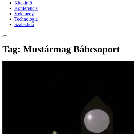
Kitekintő
Konferencia
Vélemény
Technológia
Szabadidő
Tag: Mustármag Bábcsoport