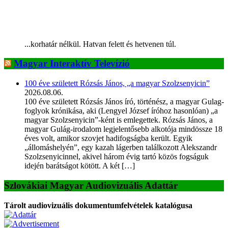
...korhatár nélkül. Hatvan felett és hetvenen túl.
Magyar Interaktív Televízió
100 éve született Rózsás János, „a magyar Szolzsenyicin”
2026.08.06.
100 éve született Rózsás János író, történész, a magyar Gulag-
foglyok krónikása, aki (Lengyel József íróhoz hasonlóan) „a
magyar Szolzsenyicin”-ként is emlegettek. Rózsás János, a
magyar Gulág-irodalom legjelentősebb alkotója mindössze 18
éves volt, amikor szovjet hadifogságba került. Egyik
„állomáshelyén”, egy kazah lágerben találkozott Alekszandr
Szolzsenyicinnel, akivel három évig tartó közös fogságuk
idején barátságot kötött. A két […]
Szlovákiai Magyar Audiovizuális Adattár
Tárolt audiovizuális dokumentumfelvételek katalógusa