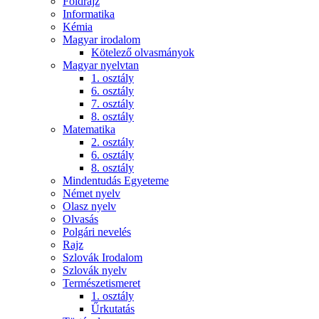
Földrajz
Informatika
Kémia
Magyar irodalom
Kötelező olvasmányok
Magyar nyelvtan
1. osztály
6. osztály
7. osztály
8. osztály
Matematika
2. osztály
6. osztály
8. osztály
Mindentudás Egyeteme
Német nyelv
Olasz nyelv
Olvasás
Polgári nevelés
Rajz
Szlovák Irodalom
Szlovák nyelv
Természetismeret
1. osztály
Űrkutatás