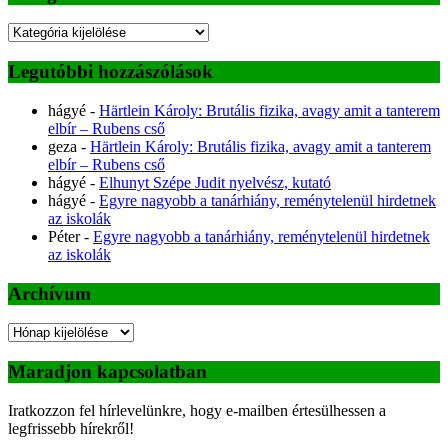
Kategóriák
Legutóbbi hozzászólások
hágyé
-
Härtlein Károly: Brutális fizika, avagy amit a tanterem
elbír – Rubens cső
geza
-
Härtlein Károly: Brutális fizika, avagy amit a tanterem
elbír – Rubens cső
hágyé
-
Elhunyt Szépe Judit nyelvész, kutató
hágyé
-
Egyre nagyobb a tanárhiány, reménytelenül hirdetnek
az iskolák
Péter
-
Egyre nagyobb a tanárhiány, reménytelenül hirdetnek
az iskolák
Archívum
Archívum
Maradjon kapcsolatban
Iratkozzon fel hírlevelünkre, hogy e-mailben értesülhessen a
legfrissebb hírekről!