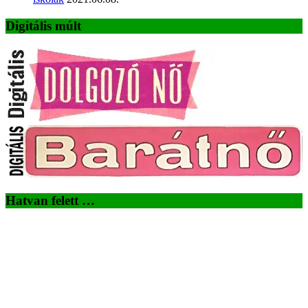
Digitális múlt
Hatvan felett …