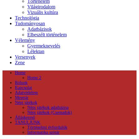
Történelem
Világirodalom
Vizuális kultúra
Technológia
Tudományosan
Adatbázisok
Elbeszélt történelem
Vélemény
Gyermeknevelés
Lélektan
Versenyek
Zene
Home
Home 2
Rólunk
Kapcsolat
Adatvédelem
Mesetár
Népi játékok
Népi játékok adatbázisa
Népi játékok (Csemadok)
Álláskereső
TANULJUNK
Történelmi évfordulók
Informatika szótár