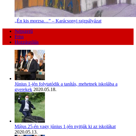
„Én kis morzsa…” – Karácsonyi rajzpályázat
Népszerű
Friss
Hozzászólás
Június 1-jén folytatódik a tanítás, mehetnek iskolába a
gyerekek
2020.05.18.
Május 25-én vagy június 1-jén nyitják ki az iskolákat
2020.05.13.