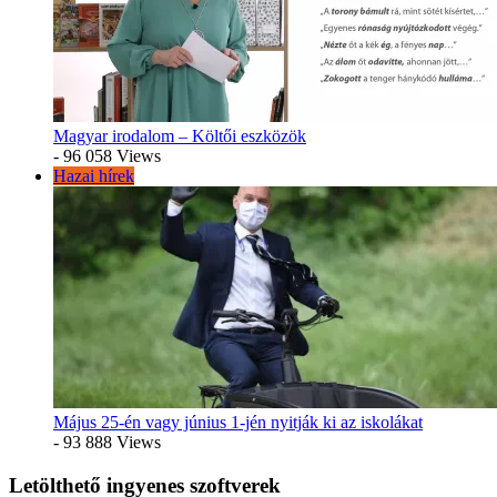
Magyar irodalom – Költői eszközök
- 96 058 Views
Hazai hírek
Május 25-én vagy június 1-jén nyitják ki az iskolákat
- 93 888 Views
Letölthető ingyenes szoftverek