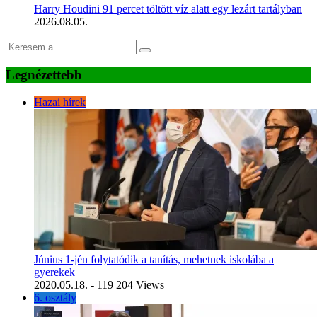
Harry Houdini 91 percet töltött víz alatt egy lezárt tartályban
2026.08.05.
Legnézettebb
Hazai hírek
Június 1-jén folytatódik a tanítás, mehetnek iskolába a
gyerekek
2020.05.18.
- 119 204 Views
6. osztály