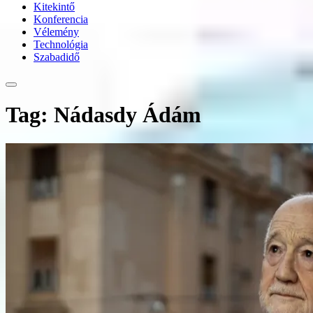
Kitekintő
Konferencia
Vélemény
Technológia
Szabadidő
Tag: Nádasdy Ádám