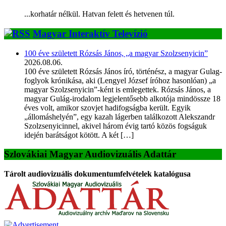
...korhatár nélkül. Hatvan felett és hetvenen túl.
Magyar Interaktív Televízió
100 éve született Rózsás János, „a magyar Szolzsenyicin”
2026.08.06.
100 éve született Rózsás János író, történész, a magyar Gulag-
foglyok krónikása, aki (Lengyel József íróhoz hasonlóan) „a
magyar Szolzsenyicin”-ként is emlegettek. Rózsás János, a
magyar Gulág-irodalom legjelentősebb alkotója mindössze 18
éves volt, amikor szovjet hadifogságba került. Egyik
„állomáshelyén”, egy kazah lágerben találkozott Alekszandr
Szolzsenyicinnel, akivel három évig tartó közös fogságuk
idején barátságot kötött. A két […]
Szlovákiai Magyar Audiovizuális Adattár
Tárolt audiovizuális dokumentumfelvételek katalógusa