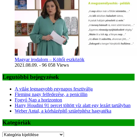
Magyar irodalom – Költői eszközök
2021.08.09.
- 96 058 Views
Legutóbbi bejegyzések
A világ legnagyobb egynapos fesztiválja
Fleming nagy felfedezése, a penicillin
Fogyó Nap a horizonton
Harry Houdini 91 percet töltött víz alatt egy lezárt tartályban
Weber Antal, a kórházépítő sztárépítész hagyatéka
Kategóriák
Kategóriák