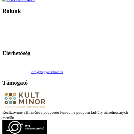
Rólunk
A Magyar Iskola a szlovákiai magyar iskolák, tanárok, szülők és
persze a diákok fóruma
Ezen az oldalon esetenként olyan írások jelennek meg, amelyek a hagyományos iskolafelfogástól eltérő
mintákat népszerűsítenek. Ennek következtében előfordulhat, hogy az idetévedő kiskorú felhasználók
látóköre gyorsabban szélesedik, mint azt a szülők esetleg szeretnék.
Elérhetőség
Családi Kör Egyesület/Združenie rod. kruhov
Medzilaborecká 17, 82101 Bratislava
+421 911 732 190 |
info@magyar-iskola.sk
Támogató
Realizované s finančnou podporou Fondu na podporu kultúry národnostných
menšín