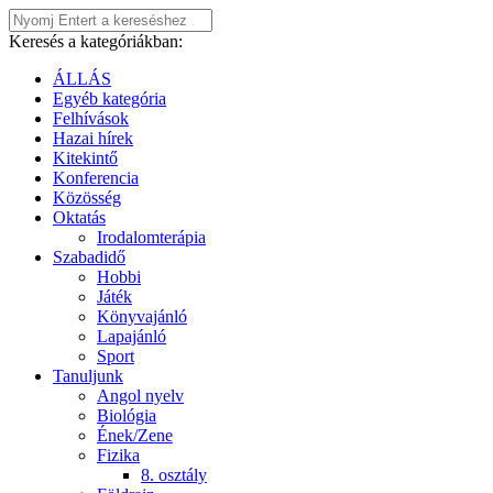
Keresés a kategóriákban:
ÁLLÁS
Egyéb kategória
Felhívások
Hazai hírek
Kitekintő
Konferencia
Közösség
Oktatás
Irodalomterápia
Szabadidő
Hobbi
Játék
Könyvajánló
Lapajánló
Sport
Tanuljunk
Angol nyelv
Biológia
Ének/Zene
Fizika
8. osztály