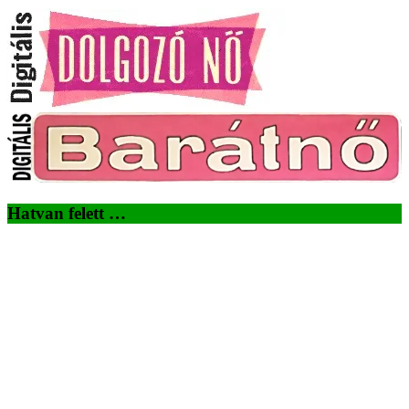
Hatvan felett …