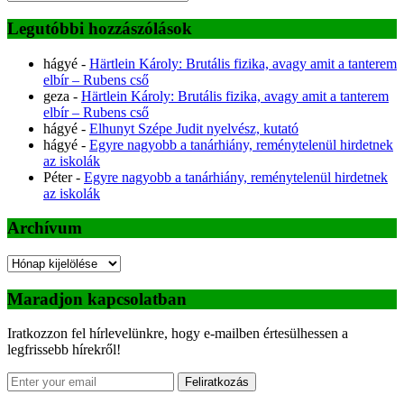
Legutóbbi hozzászólások
hágyé
-
Härtlein Károly: Brutális fizika, avagy amit a tanterem
elbír – Rubens cső
geza
-
Härtlein Károly: Brutális fizika, avagy amit a tanterem
elbír – Rubens cső
hágyé
-
Elhunyt Szépe Judit nyelvész, kutató
hágyé
-
Egyre nagyobb a tanárhiány, reménytelenül hirdetnek
az iskolák
Péter
-
Egyre nagyobb a tanárhiány, reménytelenül hirdetnek
az iskolák
Archívum
Archívum
Maradjon kapcsolatban
Iratkozzon fel hírlevelünkre, hogy e-mailben értesülhessen a
legfrissebb hírekről!
Feliratkozás