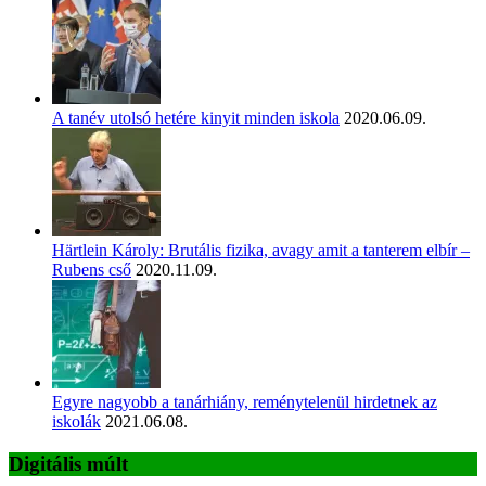
A tanév utolsó hetére kinyit minden iskola
2020.06.09.
Härtlein Károly: Brutális fizika, avagy amit a tanterem elbír –
Rubens cső
2020.11.09.
Egyre nagyobb a tanárhiány, reménytelenül hirdetnek az
iskolák
2021.06.08.
Digitális múlt