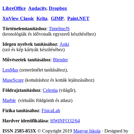
LibreOffice
Audacity
,
Dropbox
XnView Classic
Krita
,
GIMP
,
Paint.NET
Történelemtanításhoz
:
TimelineJS
(kronológiák és idővonalk egyszerű készítéséhez)
Idegen nyelvek tanításához
:
Anki
(szó és kép kártyák készítéséhez)
Művészetek tanításához
:
Blender
LenMus
(zeneelmélet tanításához),
MuseScore
(kottaíráshoz és kották lejátszásához)
Földrajztanításhoz
:
Celestia
(világűr),
Marble
(virtuális földgömb és atlasz)
Fizika tanításához
:
FisicaLab
Hardver identifikálása
:
HWiNFO32/64
ISSN 2585-853X
© Copyright 2019
Magyar Iskola
· Designed by