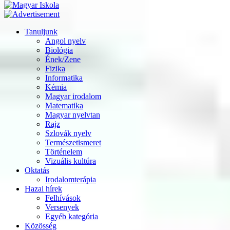
Tanuljunk
Angol nyelv
Biológia
Ének/Zene
Fizika
Informatika
Kémia
Magyar irodalom
Matematika
Magyar nyelvtan
Rajz
Szlovák nyelv
Természetismeret
Történelem
Vizuális kultúra
Oktatás
Irodalomterápia
Hazai hírek
Felhívások
Versenyek
Egyéb kategória
Közösség