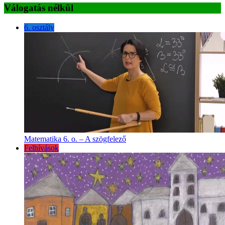
Válogatás nélkül
6. osztály
Matematika 6. o. – A szögfelező
Felhívások