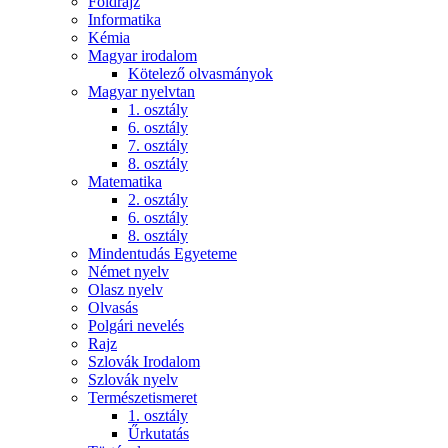
Földrajz
Informatika
Kémia
Magyar irodalom
Kötelező olvasmányok
Magyar nyelvtan
1. osztály
6. osztály
7. osztály
8. osztály
Matematika
2. osztály
6. osztály
8. osztály
Mindentudás Egyeteme
Német nyelv
Olasz nyelv
Olvasás
Polgári nevelés
Rajz
Szlovák Irodalom
Szlovák nyelv
Természetismeret
1. osztály
Űrkutatás