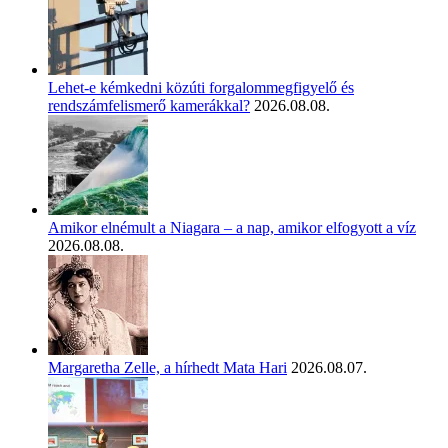
Lehet-e kémkedni közúti forgalommegfigyelő és
rendszámfelismerő kamerákkal?
2026.08.08.
Amikor elnémult a Niagara – a nap, amikor elfogyott a víz
2026.08.08.
Margaretha Zelle, a hírhedt Mata Hari
2026.08.07.