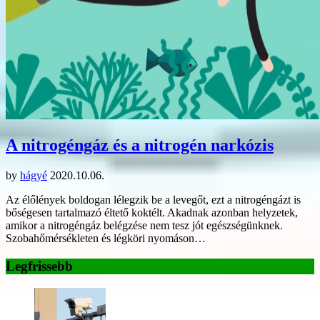
A nitrogéngáz és a nitrogén narkózis
by
hágyé
2020.10.06.
Az élőlények boldogan lélegzik be a levegőt, ezt a nitrogéngázt is
bőségesen tartalmazó éltető koktélt. Akadnak azonban helyzetek,
amikor a nitrogéngáz belégzése nem tesz jót egészségünknek.
Szobahőmérsékleten és légköri nyomáson…
Legfrissebb