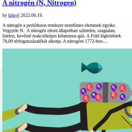
A nitrogén (N, Nitrogen)
by
hágyé
2022.06.19.
A nitrogén a periódusos rendszer nemfémes eleminek egyike.
Vegyjele N. A nitrogén elemi állapotban színtelen, szagtalan,
íztelen, kevéssé reakcióképes kétatomos gáz. A Föld légkörének
78,09 térfogatszázalékát alkotja. A nitrogént 1772-ben…