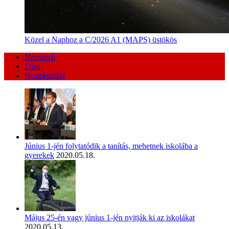
Közel a Naphoz a C/2026 A1 (MAPS) üstökös
Népszerű
Friss
Hozzászólás
Június 1-jén folytatódik a tanítás, mehetnek iskolába a
gyerekek
2020.05.18.
Május 25-én vagy június 1-jén nyitják ki az iskolákat
2020.05.13.