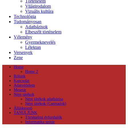
Történelem
Világirodalom
Vizuális kultúra
Technológia
Tudományosan
Adatbázisok
Elbeszélt történelem
Vélemény
Gyermeknevelés
Lélektan
Versenyek
Zene
Home
Home 2
Rólunk
Kapcsolat
Adatvédelem
Mesetár
Népi játékok
Népi játékok adatbázisa
Népi játékok (Csemadok)
Álláskereső
TANULJUNK
Történelmi évfordulók
Informatika szótár