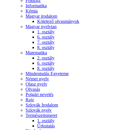
Földrajz
Informatika
Kémia
Magyar irodalom
Kötelező olvasmányok
Magyar nyelvtan
1. osztály
6. osztály
7. osztály
8. osztály
Matematika
2. osztály
6. osztály
8. osztály
Mindentudás Egyeteme
Német nyelv
Olasz nyelv
Olvasás
Polgári nevelés
Rajz
Szlovák Irodalom
Szlovák nyelv
Természetismeret
1. osztály
Űrkutatás