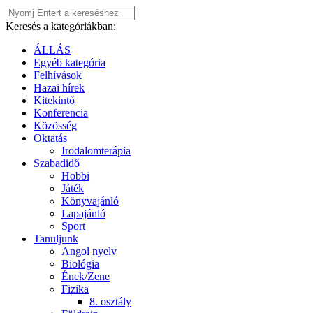
Keresés a kategóriákban:
ÁLLÁS
Egyéb kategória
Felhívások
Hazai hírek
Kitekintő
Konferencia
Közösség
Oktatás
Irodalomterápia
Szabadidő
Hobbi
Játék
Könyvajánló
Lapajánló
Sport
Tanuljunk
Angol nyelv
Biológia
Ének/Zene
Fizika
8. osztály