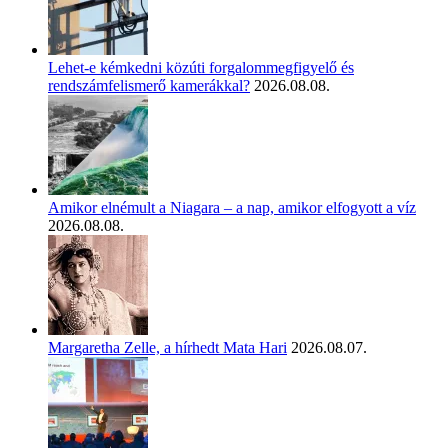
Lehet-e kémkedni közúti forgalommegfigyelő és
rendszámfelismerő kamerákkal?
2026.08.08.
Amikor elnémult a Niagara – a nap, amikor elfogyott a víz
2026.08.08.
Margaretha Zelle, a hírhedt Mata Hari
2026.08.07.