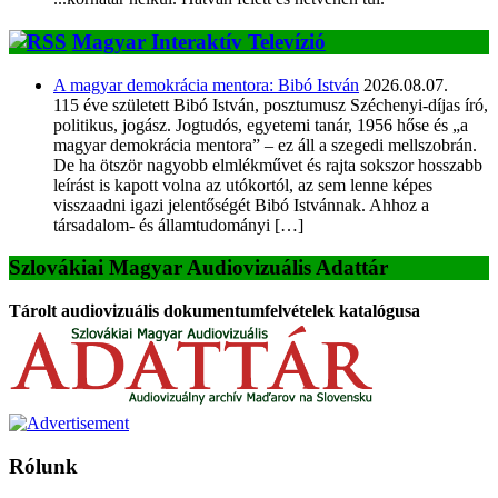
Magyar Interaktív Televízió
A magyar demokrácia mentora: Bibó István
2026.08.07.
115 éve született Bibó István, posztumusz Széchenyi-díjas író,
politikus, jogász. Jogtudós, egyetemi tanár, 1956 hőse és „a
magyar demokrácia mentora” – ez áll a szegedi mellszobrán.
De ha ötször nagyobb elmlékművet és rajta sokszor hosszabb
leírást is kapott volna az utókortól, az sem lenne képes
visszaadni igazi jelentőségét Bibó Istvánnak. Ahhoz a
társadalom- és államtudományi […]
Szlovákiai Magyar Audiovizuális Adattár
Tárolt audiovizuális dokumentumfelvételek katalógusa
Rólunk