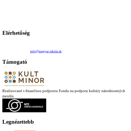
A Magyar Iskola a szlovákiai magyar iskolák, tanárok, szülők és
persze a diákok fóruma
Ezen az oldalon esetenként olyan írások jelennek meg, amelyek a hagyományos iskolafelfogástól eltérő
mintákat népszerűsítenek. Ennek következtében előfordulhat, hogy az idetévedő kiskorú felhasználók
látóköre gyorsabban szélesedik, mint azt a szülők esetleg szeretnék.
Elérhetőség
Családi Kör Egyesület/Združenie rod. kruhov
Medzilaborecká 17, 82101 Bratislava
+421 911 732 190 |
info@magyar-iskola.sk
Támogató
Realizované s finančnou podporou Fondu na podporu kultúry národnostných
menšín
Legnézettebb