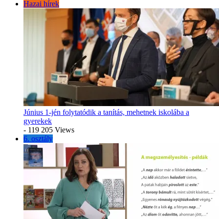
Hazai hírek
Június 1-jén folytatódik a tanítás, mehetnek iskolába a
gyerekek
- 119 205 Views
6. osztály