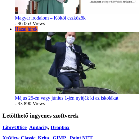
Magyar irodalom – Költői eszközök
- 96 063 Views
Hazai hírek
Május 25-én vagy június 1-jén nyitják ki az iskolákat
- 93 890 Views
Letölthető ingyenes szoftverek
LibreOffice
Audacity
,
Dropbox
XnView Classic
Krita
,
GIMP
,
Paint.NET