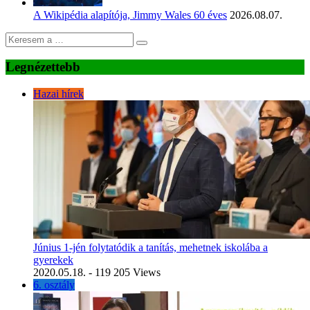
A Wikipédia alapítója, Jimmy Wales 60 éves
2026.08.07.
Legnézettebb
Hazai hírek
Június 1-jén folytatódik a tanítás, mehetnek iskolába a
gyerekek
2020.05.18.
- 119 205 Views
6. osztály