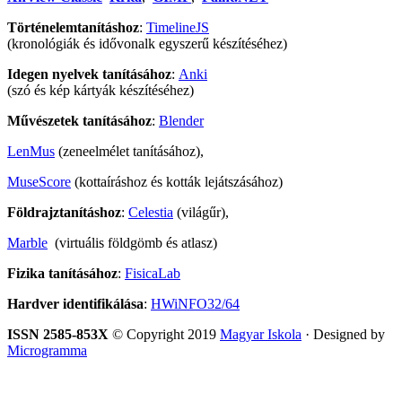
Történelemtanításhoz
:
TimelineJS
(kronológiák és idővonalk egyszerű készítéséhez)
Idegen nyelvek tanításához
:
Anki
(szó és kép kártyák készítéséhez)
Művészetek tanításához
:
Blender
LenMus
(zeneelmélet tanításához),
MuseScore
(kottaíráshoz és kották lejátszásához)
Földrajztanításhoz
:
Celestia
(világűr),
Marble
(virtuális földgömb és atlasz)
Fizika tanításához
:
FisicaLab
Hardver identifikálása
:
HWiNFO32/64
ISSN 2585-853X
© Copyright 2019
Magyar Iskola
· Designed by
Microgramma