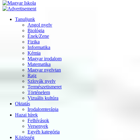
Tanuljunk
Angol nyelv
Biológia
Ének/Zene
Fizika
Informatika
Kémia
Magyar irodalom
Matematika
Magyar nyelvtan
Rajz
Szlovák nyelv
Természetismeret
Történelem
Vizuális kultúra
Oktatás
Irodalomterápia
Hazai hírek
Felhívások
Versenyek
Egyéb kategória
Közösség