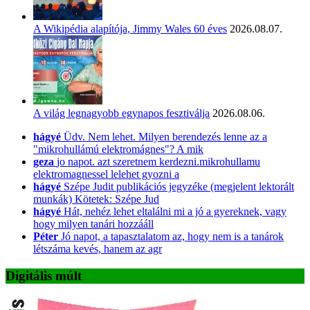
A Wikipédia alapítója, Jimmy Wales 60 éves
2026.08.07.
A világ legnagyobb egynapos fesztiválja
2026.08.06.
hágyé
Üdv. Nem lehet. Milyen berendezés lenne az a
"mikrohullámú elektromágnes"? A mik
geza
jo napot. azt szeretnem kerdezni.mikrohullamu
elektromagnessel lelehet gyozni a
hágyé
Szépe Judit publikációs jegyzéke (megjelent lektorált
munkák) Kötetek: Szépe Jud
hágyé
Hát, nehéz lehet eltalálni mi a jó a gyereknek, vagy
hogy milyen tanári hozzááll
Péter
Jó napot, a tapasztalatom az, hogy nem is a tanárok
létszáma kevés, hanem az agr
Digitális múlt