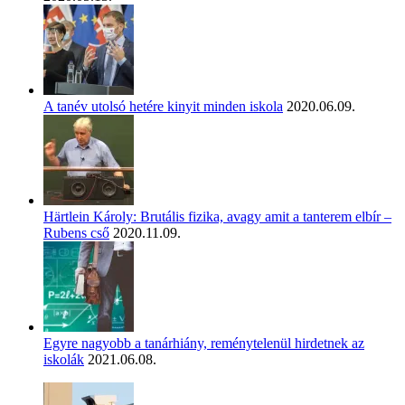
A tanév utolsó hetére kinyit minden iskola
2020.06.09.
Härtlein Károly: Brutális fizika, avagy amit a tanterem elbír –
Rubens cső
2020.11.09.
Egyre nagyobb a tanárhiány, reménytelenül hirdetnek az
iskolák
2021.06.08.