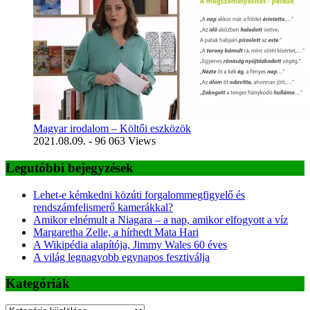
Magyar irodalom – Költői eszközök
2021.08.09.
- 96 063 Views
Legutóbbi bejegyzések
Lehet-e kémkedni közúti forgalommegfigyelő és
rendszámfelismerő kamerákkal?
Amikor elnémult a Niagara – a nap, amikor elfogyott a víz
Margaretha Zelle, a hírhedt Mata Hari
A Wikipédia alapítója, Jimmy Wales 60 éves
A világ legnagyobb egynapos fesztiválja
Kategóriák
Kategóriák