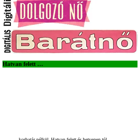
Hatvan felett …
...korhatár nélkül. Hatvan felett és hetvenen túl.