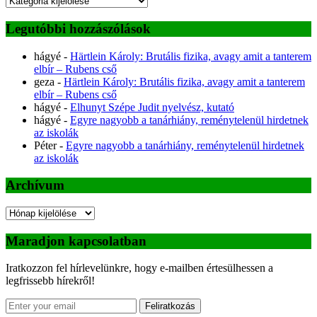
Legutóbbi hozzászólások
hágyé
-
Härtlein Károly: Brutális fizika, avagy amit a tanterem
elbír – Rubens cső
geza
-
Härtlein Károly: Brutális fizika, avagy amit a tanterem
elbír – Rubens cső
hágyé
-
Elhunyt Szépe Judit nyelvész, kutató
hágyé
-
Egyre nagyobb a tanárhiány, reménytelenül hirdetnek
az iskolák
Péter
-
Egyre nagyobb a tanárhiány, reménytelenül hirdetnek
az iskolák
Archívum
Archívum
Maradjon kapcsolatban
Iratkozzon fel hírlevelünkre, hogy e-mailben értesülhessen a
legfrissebb hírekről!
Feliratkozás