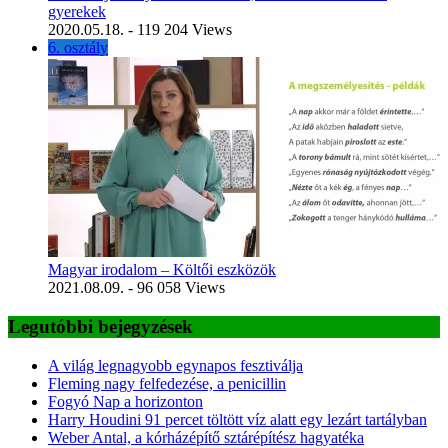
gyerekek
2020.05.18.
- 119 204 Views
6. osztály
Magyar irodalom – Költői eszközök
2021.08.09.
- 96 058 Views
Legutóbbi bejegyzések
A világ legnagyobb egynapos fesztiválja
Fleming nagy felfedezése, a penicillin
Fogyó Nap a horizonton
Harry Houdini 91 percet töltött víz alatt egy lezárt tartályban
Weber Antal, a kórházépítő sztárépítész hagyatéka