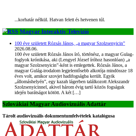
...korhatár nélkül. Hatvan felett és hetvenen túl.
Magyar Interaktív Televízió
100 éve született Rózsás János, „a magyar Szolzsenyicin”
2026.08.06.
100 éve született Rózsás János író, történész, a magyar Gulag-
foglyok krónikása, aki (Lengyel József íróhoz hasonlóan) „a
magyar Szolzsenyicin”-ként is emlegettek. Rózsás János, a
magyar Gulág-irodalom legjelentősebb alkotója mindössze 18
éves volt, amikor szovjet hadifogságba került. Egyik
„állomáshelyén”, egy kazah lágerben találkozott Alekszandr
Szolzsenyicinnel, akivel három évig tartó közös fogságuk
idején barátságot kötött. A két […]
Szlovákiai Magyar Audiovizuális Adattár
Tárolt audiovizuális dokumentumfelvételek katalógusa