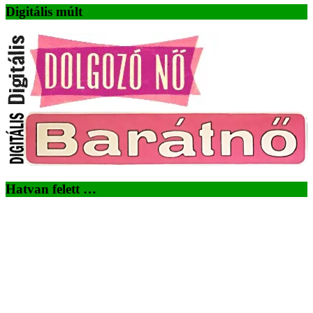
Digitális múlt
Hatvan felett …