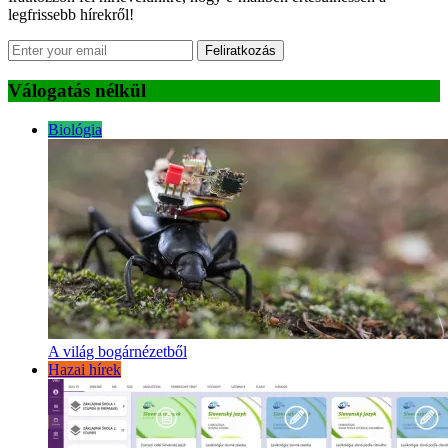
legfrissebb hírekről!
Feliratkozás
Válogatás nélkül
Biológia
A világ bogárnézetből
Hazai hírek