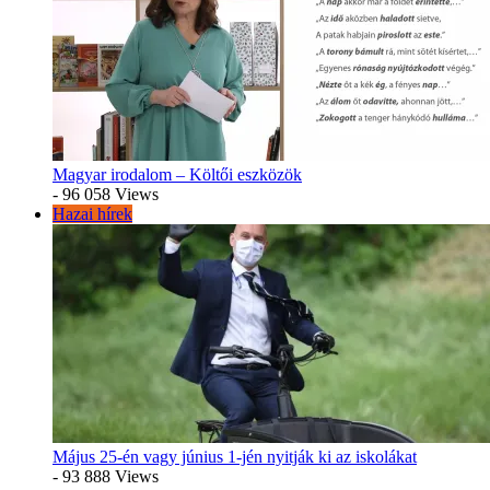
Magyar irodalom – Költői eszközök
- 96 058 Views
Hazai hírek
Május 25-én vagy június 1-jén nyitják ki az iskolákat
- 93 888 Views