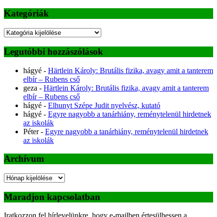
Kategóriák
Kategóriák
Legutóbbi hozzászólások
hágyé
-
Härtlein Károly: Brutális fizika, avagy amit a tanterem
elbír – Rubens cső
geza
-
Härtlein Károly: Brutális fizika, avagy amit a tanterem
elbír – Rubens cső
hágyé
-
Elhunyt Szépe Judit nyelvész, kutató
hágyé
-
Egyre nagyobb a tanárhiány, reménytelenül hirdetnek
az iskolák
Péter
-
Egyre nagyobb a tanárhiány, reménytelenül hirdetnek
az iskolák
Archívum
Archívum
Maradjon kapcsolatban
Iratkozzon fel hírlevelünkre, hogy e-mailben értesülhessen a