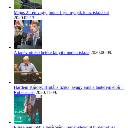
Május 25-én vagy június 1-jén nyitják ki az iskolákat
2020.05.13.
A tanév utolsó hetére kinyit minden iskola
2020.06.09.
Härtlein Károly: Brutális fizika, avagy amit a tanterem elbír –
Rubens cső
2020.11.09.
Egyre nagyobb a tanárhiány, reménytelenül hirdetnek az