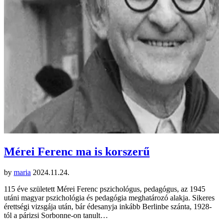
Mérei Ferenc ma is korszerű
by
maria
2024.11.24.
115 éve született Mérei Ferenc pszichológus, pedagógus, az 1945
utáni magyar pszichológia és pedagógia meghatározó alakja. Sikeres
érettségi vizsgája után, bár édesanyja inkább Berlinbe szánta, 1928-
tól a párizsi Sorbonne-on tanult…