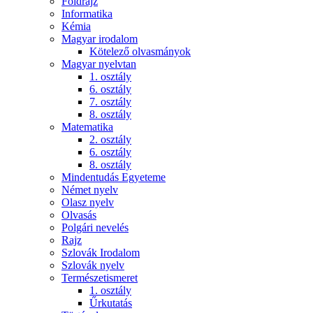
Földrajz
Informatika
Kémia
Magyar irodalom
Kötelező olvasmányok
Magyar nyelvtan
1. osztály
6. osztály
7. osztály
8. osztály
Matematika
2. osztály
6. osztály
8. osztály
Mindentudás Egyeteme
Német nyelv
Olasz nyelv
Olvasás
Polgári nevelés
Rajz
Szlovák Irodalom
Szlovák nyelv
Természetismeret
1. osztály
Űrkutatás