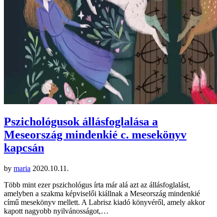
Pszichológusok állásfoglalása a
Meseország mindenkié c. mesekönyv
kapcsán
by
maria
2020.10.11.
Több mint ezer pszichológus írta már alá azt az állásfoglalást,
amelyben a szakma képviselői kiállnak a Meseország mindenkié
című mesekönyv mellett. A Labrisz kiadó könyvéről, amely akkor
kapott nagyobb nyilvánosságot,…