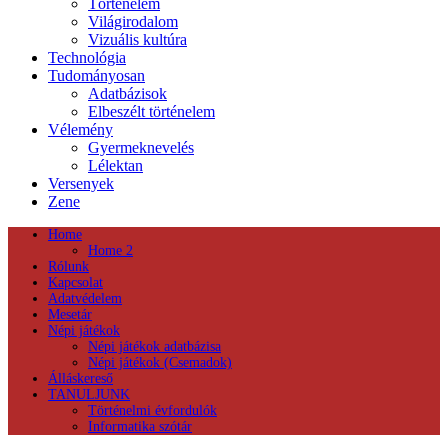
Történelem
Világirodalom
Vizuális kultúra
Technológia
Tudományosan
Adatbázisok
Elbeszélt történelem
Vélemény
Gyermeknevelés
Lélektan
Versenyek
Zene
Home
Home 2
Rólunk
Kapcsolat
Adatvédelem
Mesetár
Népi játékok
Népi játékok adatbázisa
Népi játékok (Csemadok)
Álláskereső
TANULJUNK
Történelmi évfordulók
Informatika szótár