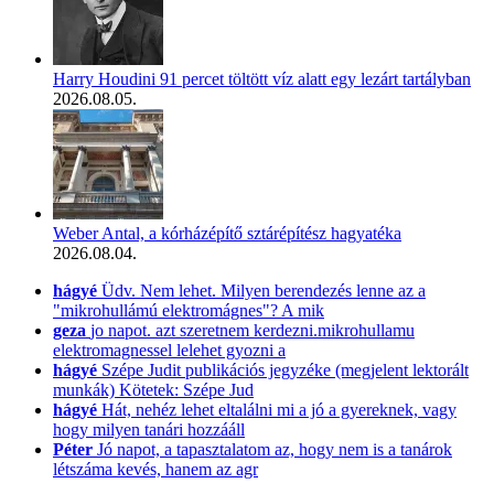
Harry Houdini 91 percet töltött víz alatt egy lezárt tartályban
2026.08.05.
Weber Antal, a kórházépítő sztárépítész hagyatéka
2026.08.04.
hágyé
Üdv. Nem lehet. Milyen berendezés lenne az a
"mikrohullámú elektromágnes"? A mik
geza
jo napot. azt szeretnem kerdezni.mikrohullamu
elektromagnessel lelehet gyozni a
hágyé
Szépe Judit publikációs jegyzéke (megjelent lektorált
munkák) Kötetek: Szépe Jud
hágyé
Hát, nehéz lehet eltalálni mi a jó a gyereknek, vagy
hogy milyen tanári hozzááll
Péter
Jó napot, a tapasztalatom az, hogy nem is a tanárok
létszáma kevés, hanem az agr