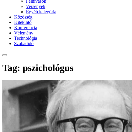
Felhívások
Versenyek
Egyéb kategória
Közösség
Kitekintő
Konferencia
Vélemény
Technológia
Szabadidő
Tag: pszichológus