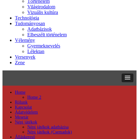
Történelem
Világirodalom
Vizuális kultúra
Technológia
Tudományosan
Adatbázisok
Elbeszélt történelem
Vélemény
Gyermeknevelés
Lélektan
Versenyek
Zene
Home
Home 2
Rólunk
Kapcsolat
Adatvédelem
Mesetár
Népi játékok
Népi játékok adatbázisa
Népi játékok (Csemadok)
Álláskereső