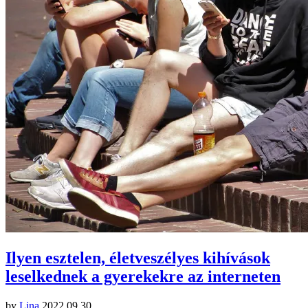
Ilyen esztelen, életveszélyes kihívások
leselkednek a gyerekekre az interneten
by
Lina
2022.09.30.