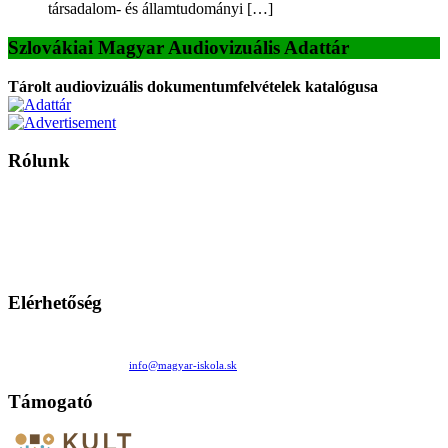
társadalom- és államtudományi […]
Szlovákiai Magyar Audiovizuális Adattár
Tárolt audiovizuális dokumentumfelvételek katalógusa
Rólunk
A Magyar Iskola a szlovákiai magyar iskolák, tanárok, szülők és
persze a diákok fóruma
Ezen az oldalon esetenként olyan írások jelennek meg, amelyek a hagyományos iskolafelfogástól eltérő
mintákat népszerűsítenek. Ennek következtében előfordulhat, hogy az idetévedő kiskorú felhasználók
látóköre gyorsabban szélesedik, mint azt a szülők esetleg szeretnék.
Elérhetőség
Családi Kör Egyesület/Združenie rod. kruhov
Medzilaborecká 17, 82101 Bratislava
+421 911 732 190 |
info@magyar-iskola.sk
Támogató