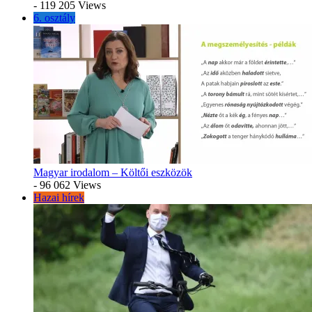
- 119 205 Views
6. osztály
Magyar irodalom – Költői eszközök
- 96 062 Views
Hazai hírek