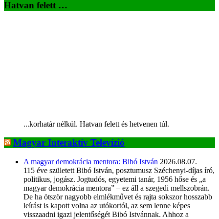
Hatvan felett …
...korhatár nélkül. Hatvan felett és hetvenen túl.
Magyar Interaktív Televízió
A magyar demokrácia mentora: Bibó István
2026.08.07.
115 éve született Bibó István, posztumusz Széchenyi-díjas író,
politikus, jogász. Jogtudós, egyetemi tanár, 1956 hőse és „a
magyar demokrácia mentora” – ez áll a szegedi mellszobrán.
De ha ötször nagyobb elmlékművet és rajta sokszor hosszabb
leírást is kapott volna az utókortól, az sem lenne képes
visszaadni igazi jelentőségét Bibó Istvánnak. Ahhoz a