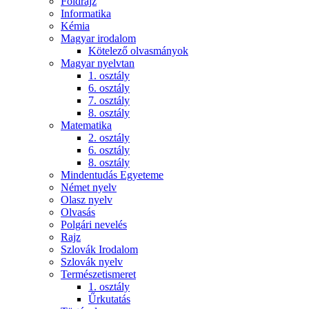
Földrajz
Informatika
Kémia
Magyar irodalom
Kötelező olvasmányok
Magyar nyelvtan
1. osztály
6. osztály
7. osztály
8. osztály
Matematika
2. osztály
6. osztály
8. osztály
Mindentudás Egyeteme
Német nyelv
Olasz nyelv
Olvasás
Polgári nevelés
Rajz
Szlovák Irodalom
Szlovák nyelv
Természetismeret
1. osztály
Űrkutatás