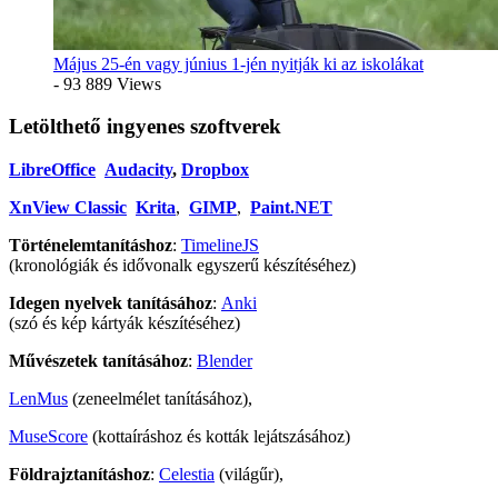
Május 25-én vagy június 1-jén nyitják ki az iskolákat
- 93 889 Views
Letölthető ingyenes szoftverek
LibreOffice
Audacity
,
Dropbox
XnView Classic
Krita
,
GIMP
,
Paint.NET
Történelemtanításhoz
:
TimelineJS
(kronológiák és idővonalk egyszerű készítéséhez)
Idegen nyelvek tanításához
:
Anki
(szó és kép kártyák készítéséhez)
Művészetek tanításához
:
Blender
LenMus
(zeneelmélet tanításához),
MuseScore
(kottaíráshoz és kották lejátszásához)
Földrajztanításhoz
:
Celestia
(világűr),