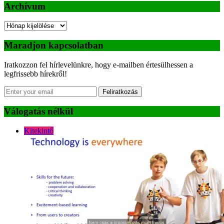
Archívum
Archívum
Maradjon kapcsolatban
Iratkozzon fel hírlevelünkre, hogy e-mailben értesülhessen a
legfrissebb hírekről!
Feliratkozás
Válogatás nélkül
Kitekintő