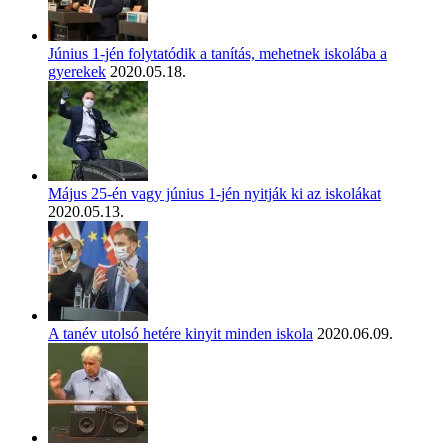
Június 1-jén folytatódik a tanítás, mehetnek iskolába a
gyerekek
2020.05.18.
Május 25-én vagy június 1-jén nyitják ki az iskolákat
2020.05.13.
A tanév utolsó hetére kinyit minden iskola
2020.06.09.