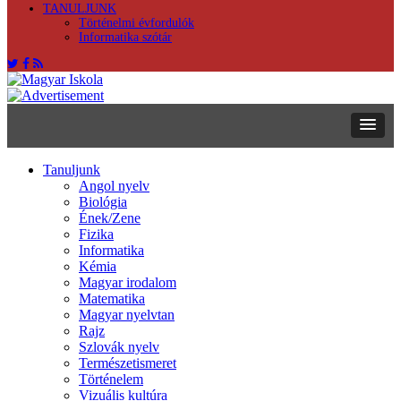
TANULJUNK
Történelmi évfordulók
Informatika szótár
Tanuljunk
Angol nyelv
Biológia
Ének/Zene
Fizika
Informatika
Kémia
Magyar irodalom
Matematika
Magyar nyelvtan
Rajz
Szlovák nyelv
Természetismeret
Történelem
Vizuális kultúra