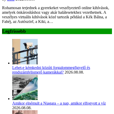
Rohamosan terjednek a gyerekeket veszélyeztető online kihívások,
amelyek önkárosításhoz vagy akár halálesetekhez vezethetnek. A
veszélyes virtuális kihívások közé tartozik például a Kék Bálna, a
Fahéj, az Autószörf, a Kiki, a…
Legfrissebb
Lehet-e kémkedni közúti forgalommegfigyelő és
rendszámfelismerő kamerákkal?
2026.08.08.
Amikor elnémult a Niagara – a nap, amikor elfogyott a víz
2026.08.08.