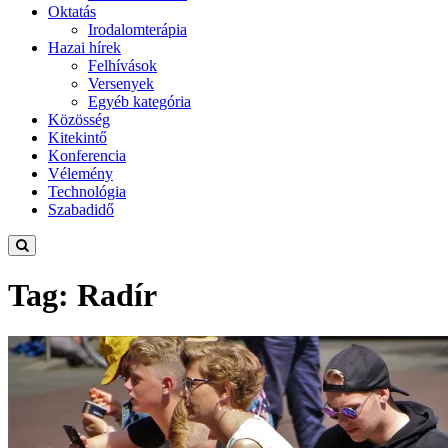
Oktatás
Irodalomterápia
Hazai hírek
Felhívások
Versenyek
Egyéb kategória
Közösség
Kitekintő
Konferencia
Vélemény
Technológia
Szabadidő
Tag: Radír