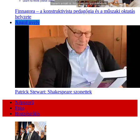
Finnagora – a konstruktivista pedagógia és a műszaki oktatás
helyzete
Angol nyelv
Patrick Stewart: Shakespeare szonettek
Népszerű
Friss
Hozzászólás