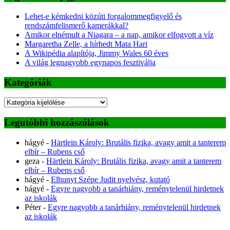
Lehet-e kémkedni közúti forgalommegfigyelő és
rendszámfelismerő kamerákkal?
Amikor elnémult a Niagara – a nap, amikor elfogyott a víz
Margaretha Zelle, a hírhedt Mata Hari
A Wikipédia alapítója, Jimmy Wales 60 éves
A világ legnagyobb egynapos fesztiválja
Kategóriák
Kategóriák
Legutóbbi hozzászólások
hágyé
-
Härtlein Károly: Brutális fizika, avagy amit a tanterem
elbír – Rubens cső
geza
-
Härtlein Károly: Brutális fizika, avagy amit a tanterem
elbír – Rubens cső
hágyé
-
Elhunyt Szépe Judit nyelvész, kutató
hágyé
-
Egyre nagyobb a tanárhiány, reménytelenül hirdetnek
az iskolák
Péter
-
Egyre nagyobb a tanárhiány, reménytelenül hirdetnek
az iskolák