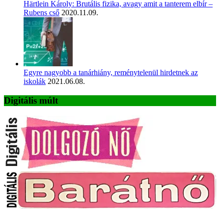
Härtlein Károly: Brutális fizika, avagy amit a tanterem elbír –
Rubens cső
2020.11.09.
Egyre nagyobb a tanárhiány, reménytelenül hirdetnek az
iskolák
2021.06.08.
Digitális múlt