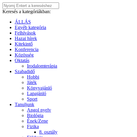
Keresés a kategóriákban:
ÁLLÁS
Egyéb kategória
Felhívások
Hazai hírek
Kitekintő
Konferencia
Közösség
Oktatás
Irodalomterápia
Szabadidő
Hobbi
Játék
Könyvajánló
Lapajánló
Sport
Tanuljunk
Angol nyelv
Biológia
Ének/Zene
Fizika
8. osztály