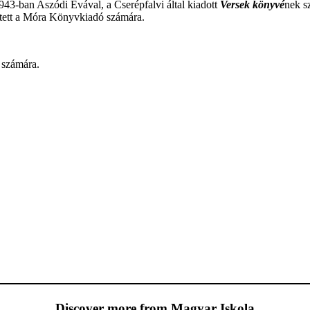
43-ban Aszódi Évával, a Cserépfalvi által kiadott
Versek könyvé
nek s
ztett a Móra Könyvkiadó számára.
 számára.
Discover more from Magyar Iskola