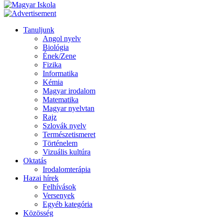
Tanuljunk
Angol nyelv
Biológia
Ének/Zene
Fizika
Informatika
Kémia
Magyar irodalom
Matematika
Magyar nyelvtan
Rajz
Szlovák nyelv
Természetismeret
Történelem
Vizuális kultúra
Oktatás
Irodalomterápia
Hazai hírek
Felhívások
Versenyek
Egyéb kategória
Közösség