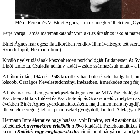
Mérei Ferenc és V. Binét Ágnes, a ma is megkerülhetetlen „Gy
Férje Varga Tamás matematikatanár volt, aki az általános iskolai mate
Binét Ágnes már egész fiatalkorában rendkívüli műveltségre tett szer
Szondi Lipót, Hermann Imre).
Kiváló nyelvtudásának köszönhetően pszichológiát Budapesten és Sváj
Lipót tanította. Családja néhány tagját – zsidó származásuk miatt – a I
A háború után, 1945 és 1948 között szabad bölcsészetet hallgatott, mi
későbbi Országos Neveléstudományi Intézetben, ismerkedett meg férjé
A hatvanas években gyermekpszichológusként az MTA Pszichológiai Int
Pszichoanalitikus Intézet és Pszichoterápiás Szakrendelőt, melyben az
években Binét Ágnes gyerekanalitikusként, majd innen ment nyugdíjba 
illetve élete végéig felnőtt pácienseket gyógyított, tanított. A Magyar
Hermann Imre életműve nagy hatással volt Binétre, ezt
Az ember ősi 
kötetének
A gyermekben érlelődik a jövő
kiadását. Pszichoanalitikus
kerül a
Kötődés vagy megkapaszkodás
című tanulmányában, amely kül