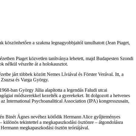
ak köszönhetően a szakma legnagyobbjaitól tanulhatott (Jean Piaget,
ézetben Piaget közvetlen tanítványa lehetett, majd Budapesten Szondi
ok nélkül vészelte át a holokausztot.
etbe járt többek között Nemes Líviával és Förster Verával. Itt, a
a Zsuzsa és Varga György.
968-ban György Júlia alapította a legendás Faludi utcai
agógiai módszerekkel kezelték a gyerekeket. Itt dolgozott a hetvenes
az International Psychoanalitical Association (IPA) kongresszusain,
intén Binét Ágnes nevéhez kötődik Hermann Alice gyűjteményes
 különös tekintettel a megkapaszkodási ösztönre – átgondolásra
 Hermann megkapaszkodási ösztön teóriájával.