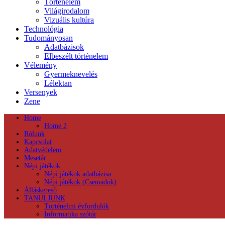
Történelem
Világirodalom
Vizuális kultúra
Technológia
Tudományosan
Adatbázisok
Elbeszélt történelem
Vélemény
Gyermeknevelés
Lélektan
Versenyek
Zene
Home
Home 2
Rólunk
Kapcsolat
Adatvédelem
Mesetár
Népi játékok
Népi játékok adatbázisa
Népi játékok (Csemadok)
Álláskereső
TANULJUNK
Történelmi évfordulók
Informatika szótár