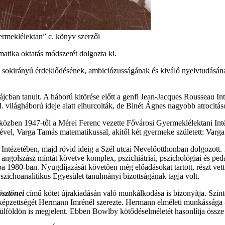
ermeklélektan” c. könyv szerzői
matika oktatás módszerét dolgozta ki.
t, sokirányú érdeklődésének, ambiciózusságának és kiváló nyelvtudásán
cban tanult. A háború kitörése előtt a genfi Jean-Jacques Rousseau Int
I. világháború ideje alatt elhurcolták, de Binét Ágnes nagyobb atrocitás
közben 1947-től a Mérei Ferenc vezette Fővárosi Gyermeklélektani Intéz
vel, Varga Tamás matematikussal, akitől két gyermeke született: Varg
ézetében, majd rövid ideig a Szél utcai Nevelőotthonban dolgozott. 1
 angolszász mintát követve komplex, pszichiátriai, pszichológiai és ped
1980-ban. Nyugdíjazását követően még előadásokat tartott, részt vett 
 Pszichoanalitikus Egyesület tanulmányi bizottságának tagja volt.
ösztönei
című kötet újrakiadásán való munkálkodása is bizonyítja. Sz
 képzettségét Hermann Imrénél szerezte. Hermann elméleti munkássága –
földön is megjelent. Ebben Bowlby kötődéselméletét hasonlítja össze