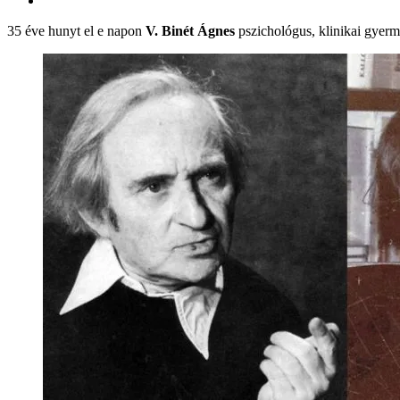
35 éve hunyt el e napon
V. Binét Ágnes
pszichológus, klinikai gyerm