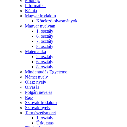
Földrajz
Informatika
Kémia
Magyar irodalom
Kötelező olvasmányok
Magyar nyelvtan
1. osztály
6. osztály
7. osztály
8. osztály
Matematika
2. osztály
6. osztály
8. osztály
Mindentudás Egyeteme
Német nyelv
Olasz nyelv
Olvasás
Polgári nevelés
Rajz
Szlovák Irodalom
Szlovák nyelv
Természetismeret
1. osztály
Űrkutatás