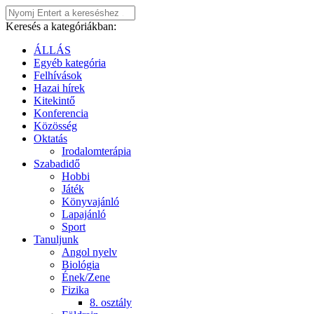
Keresés a kategóriákban:
ÁLLÁS
Egyéb kategória
Felhívások
Hazai hírek
Kitekintő
Konferencia
Közösség
Oktatás
Irodalomterápia
Szabadidő
Hobbi
Játék
Könyvajánló
Lapajánló
Sport
Tanuljunk
Angol nyelv
Biológia
Ének/Zene
Fizika
8. osztály