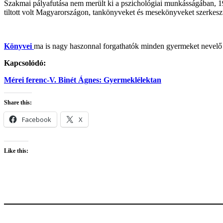
Szakmai pályafutása nem merült ki a pszichológiai munkásságában, 19
tiltott volt Magyarországon, tankönyveket és mesekönyveket szerkes
Könyvei
ma is nagy haszonnal forgathatók minden gyermeket nevelő
Kapcsolódó:
Mérei ferenc-V. Binét Ágnes: Gyermeklélektan
Share this:
Facebook
X
Like this: