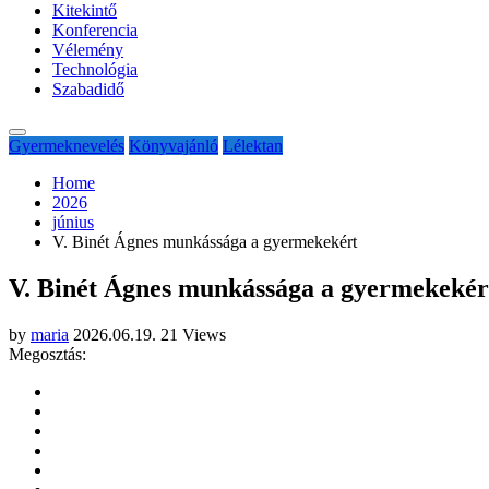
Kitekintő
Konferencia
Vélemény
Technológia
Szabadidő
Gyermeknevelés
Könyvajánló
Lélektan
Home
2026
június
V. Binét Ágnes munkássága a gyermekekért
V. Binét Ágnes munkássága a gyermekekér
by
maria
2026.06.19.
21 Views
Megosztás: