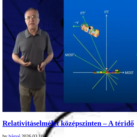
Relativitáselmélet középszinten – A téridő
by
hágyé
2026.03.10.