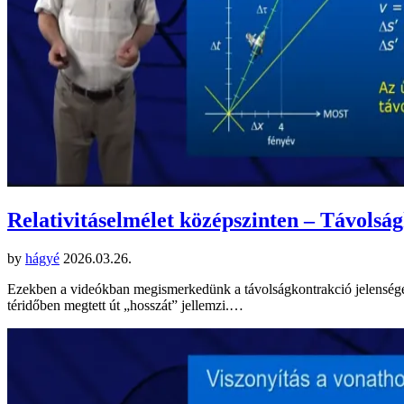
Relativitáselmélet középszinten – Távolsá
by
hágyé
2026.03.26.
Ezekben a videókban megismerkedünk a távolságkontrakció jelenségével.
téridőben megtett út „hosszát” jellemzi.…