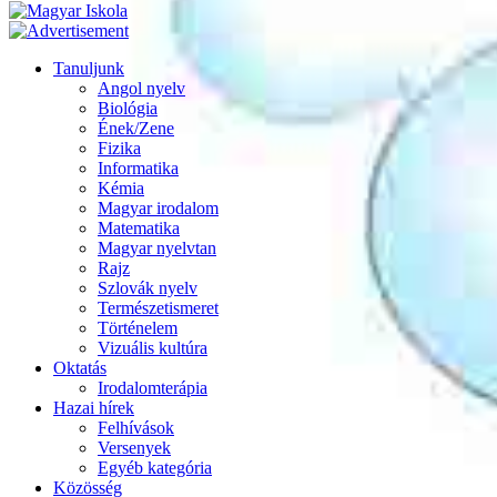
Tanuljunk
Angol nyelv
Biológia
Ének/Zene
Fizika
Informatika
Kémia
Magyar irodalom
Matematika
Magyar nyelvtan
Rajz
Szlovák nyelv
Természetismeret
Történelem
Vizuális kultúra
Oktatás
Irodalomterápia
Hazai hírek
Felhívások
Versenyek
Egyéb kategória
Közösség