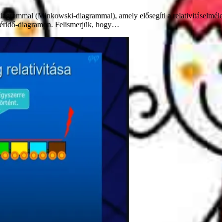
iagrammal (Minkowski-diagrammal), amely elősegíti a relativitáselméle
 téridő-diagramon. Felismerjük, hogy…