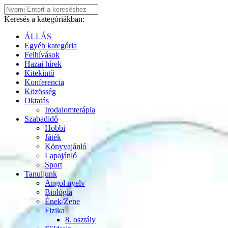
Keresés a kategóriákban:
ÁLLÁS
Egyéb kategória
Felhívások
Hazai hírek
Kitekintő
Konferencia
Közösség
Oktatás
Irodalomterápia
Szabadidő
Hobbi
Játék
Könyvajánló
Lapajánló
Sport
Tanuljunk
Angol nyelv
Biológia
Ének/Zene
Fizika
8. osztály