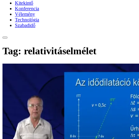
Kitekintő
Konferencia
Vélemény
Technológia
Szabadidő
Tag: relativitáselmélet