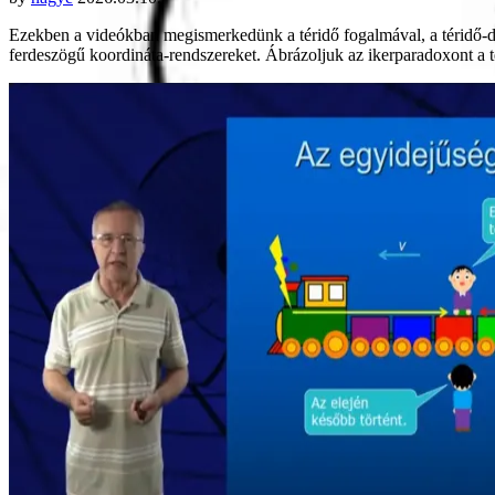
Ezekben a videókban megismerkedünk a téridő fogalmával, a téridő-d
ferdeszögű koordináta-rendszereket. Ábrázoljuk az ikerparadoxont a