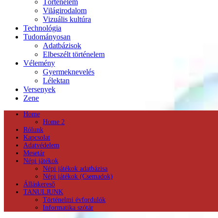
Történelem
Világirodalom
Vizuális kultúra
Technológia
Tudományosan
Adatbázisok
Elbeszélt történelem
Vélemény
Gyermeknevelés
Lélektan
Versenyek
Zene
Home
Home 2
Rólunk
Kapcsolat
Adatvédelem
Mesetár
Népi játékok
Népi játékok adatbázisa
Népi játékok (Csemadok)
Álláskereső
TANULJUNK
Történelmi évfordulók
Informatika szótár