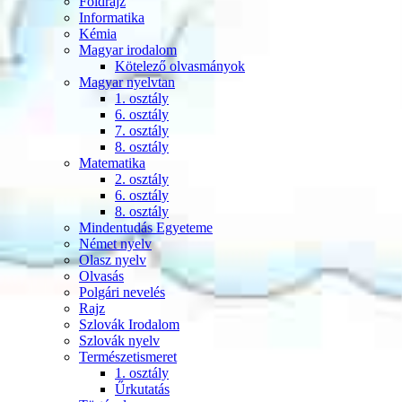
Földrajz
Informatika
Kémia
Magyar irodalom
Kötelező olvasmányok
Magyar nyelvtan
1. osztály
6. osztály
7. osztály
8. osztály
Matematika
2. osztály
6. osztály
8. osztály
Mindentudás Egyeteme
Német nyelv
Olasz nyelv
Olvasás
Polgári nevelés
Rajz
Szlovák Irodalom
Szlovák nyelv
Természetismeret
1. osztály
Űrkutatás