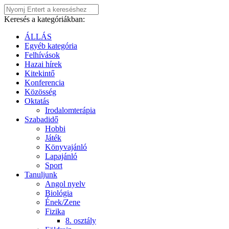
Keresés a kategóriákban:
ÁLLÁS
Egyéb kategória
Felhívások
Hazai hírek
Kitekintő
Konferencia
Közösség
Oktatás
Irodalomterápia
Szabadidő
Hobbi
Játék
Könyvajánló
Lapajánló
Sport
Tanuljunk
Angol nyelv
Biológia
Ének/Zene
Fizika
8. osztály