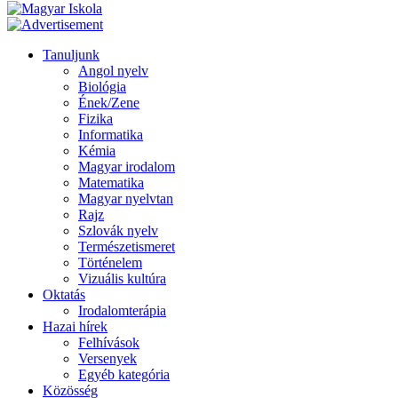
Tanuljunk
Angol nyelv
Biológia
Ének/Zene
Fizika
Informatika
Kémia
Magyar irodalom
Matematika
Magyar nyelvtan
Rajz
Szlovák nyelv
Természetismeret
Történelem
Vizuális kultúra
Oktatás
Irodalomterápia
Hazai hírek
Felhívások
Versenyek
Egyéb kategória
Közösség