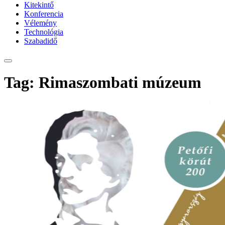
Kitekintő
Konferencia
Vélemény
Technológia
Szabadidő
Tag: Rimaszombati múzeum