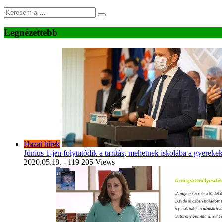
Legnézettebb
Hazai hírek
Június 1-jén folytatódik a tanítás, mehetnek iskolába a gyereke
2020.05.18.
- 119 205 Views