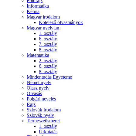
Földrajz
Informatika
Kémia
Magyar irodalom
Kötelező olvasmányok
Magyar nyelvtan
1. osztály
6. osztály
7. osztály
8. osztály
Matematika
2. osztály
6. osztály
8. osztály
Mindentudás Egyeteme
Német nyelv
Olasz nyelv
Olvasás
Polgári nevelés
Rajz
Szlovák Irodalom
Szlovák nyelv
Természetismeret
1. osztály
Űrkutatás