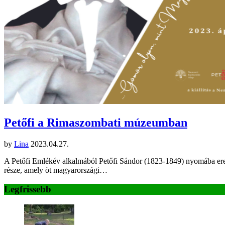
Petőfi a Rimaszombati múzeumban
by
Lina
2023.04.27.
A Petőfi Emlékév alkalmából Petőfi Sándor (1823-1849) nyomába ered 
része, amely öt magyarországi…
Legfrissebb