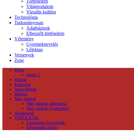
Történelem
Világirodalom
Vizuális kultúra
Technológia
Tudományosan
Adatbázisok
Elbeszélt történelem
Vélemény
Gyermeknevelés
Lélektan
Versenyek
Zene
Home
Home 2
Rólunk
Kapcsolat
Adatvédelem
Mesetár
Népi játékok
Népi játékok adatbázisa
Népi játékok (Csemadok)
Álláskereső
TANULJUNK
Történelmi évfordulók
Informatika szótár