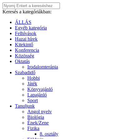
Keresés a kategóriákban:
ÁLLÁS
Egyéb kategória
Felhívások
Hazai hírek
Kitekintő
Konferencia
Közösség
Oktatás
Irodalomterápia
Szabadidő
Hobbi
Játék
Könyvajánló
Lapajánló
Sport
Tanuljunk
Angol nyelv
Biológia
Ének/Zene
Fizika
8. osztály