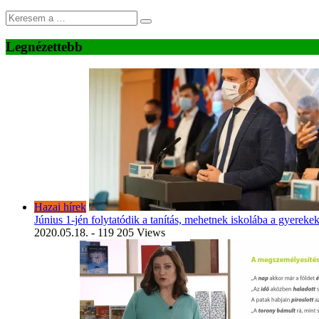
Legnézettebb
Hazai hírek
Június 1-jén folytatódik a tanítás, mehetnek iskolába a gyereke
2020.05.18.
- 119 205 Views