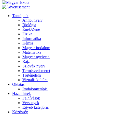
Tanuljunk
Angol nyelv
Biológia
Ének/Zene
Fizika
Informatika
Kémia
Magyar irodalom
Matematika
Magyar nyelvtan
Rajz
Szlovák nyelv
Természetismeret
Történelem
Vizuális kultúra
Oktatás
Irodalomterápia
Hazai hírek
Felhívások
Versenyek
Egyéb kategória
Közösség