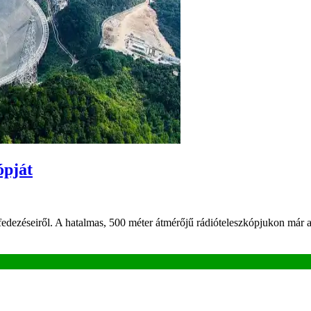
ópját
dezéseiről. A hatalmas, 500 méter átmérőjű rádióteleszkópjukon már az