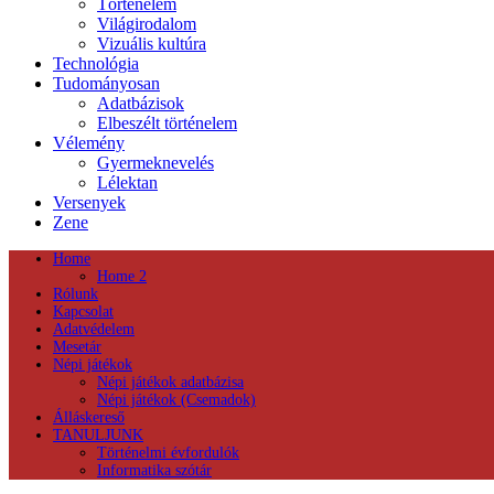
Történelem
Világirodalom
Vizuális kultúra
Technológia
Tudományosan
Adatbázisok
Elbeszélt történelem
Vélemény
Gyermeknevelés
Lélektan
Versenyek
Zene
Home
Home 2
Rólunk
Kapcsolat
Adatvédelem
Mesetár
Népi játékok
Népi játékok adatbázisa
Népi játékok (Csemadok)
Álláskereső
TANULJUNK
Történelmi évfordulók
Informatika szótár