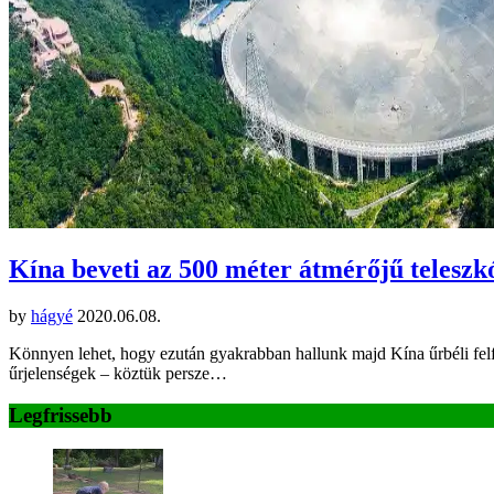
Kína beveti az 500 méter átmérőjű teleszk
by
hágyé
2020.06.08.
Könnyen lehet, hogy ezután gyakrabban hallunk majd Kína űrbéli felfe
űrjelenségek – köztük persze…
Legfrissebb