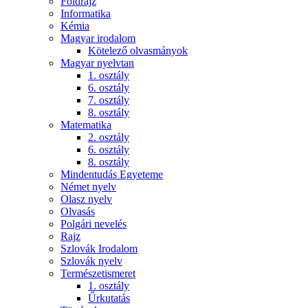
Földrajz
Informatika
Kémia
Magyar irodalom
Kötelező olvasmányok
Magyar nyelvtan
1. osztály
6. osztály
7. osztály
8. osztály
Matematika
2. osztály
6. osztály
8. osztály
Mindentudás Egyeteme
Német nyelv
Olasz nyelv
Olvasás
Polgári nevelés
Rajz
Szlovák Irodalom
Szlovák nyelv
Természetismeret
1. osztály
Űrkutatás