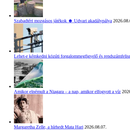
Szabadtéri mozgásos játékok ☻ Udvari akadálypálya
2026.08.
Lehet-e kémkedni közúti forgalommegfigyelő és rendszámfeli
Amikor elnémult a Niagara – a nap, amikor elfogyott a víz
2026
Margaretha Zelle, a hírhedt Mata Hari
2026.08.07.