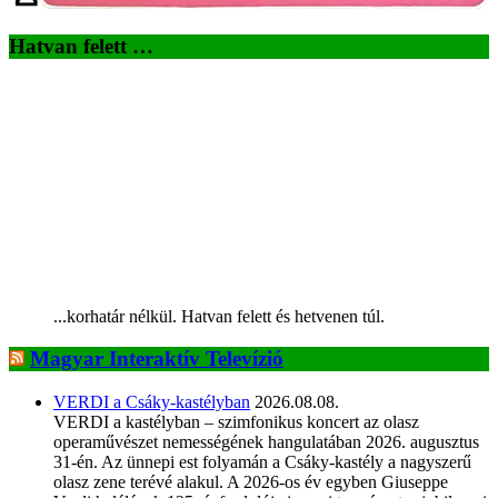
Hatvan felett …
...korhatár nélkül. Hatvan felett és hetvenen túl.
Magyar Interaktív Televízió
VERDI a Csáky-kastélyban
2026.08.08.
VERDI a kastélyban – szimfonikus koncert az olasz
operaművészet nemességének hangulatában 2026. augusztus
31-én. Az ünnepi est folyamán a Csáky-kastély a nagyszerű
olasz zene terévé alakul. A 2026-os év egyben Giuseppe