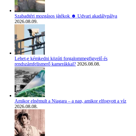
Szabadtéri mozgásos játékok ☻ Udvari akadálypálya
2026.08.09.
Lehet-e kémkedni közúti forgalommegfigyelő és
rendszámfelismerő kamerákkal?
2026.08.08.
Amikor elnémult a Niagara – a nap, amikor elfogyott a víz
2026.08.08.