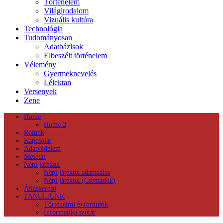
Történelem
Világirodalom
Vizuális kultúra
Technológia
Tudományosan
Adatbázisok
Elbeszélt történelem
Vélemény
Gyermeknevelés
Lélektan
Versenyek
Zene
Home
Home 2
Rólunk
Kapcsolat
Adatvédelem
Mesetár
Népi játékok
Népi játékok adatbázisa
Népi játékok (Csemadok)
Álláskereső
TANULJUNK
Történelmi évfordulók
Informatika szótár