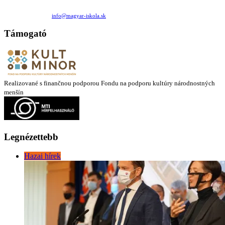
Családi Kör Egyesület/Združenie rod. kruhov
Medzilaborecká 17, 82101 Bratislava
+421 911 732 190 |
info@magyar-iskola.sk
Támogató
Realizované s finančnou podporou Fondu na podporu kultúry národnostných
menšín
Legnézettebb
Hazai hírek