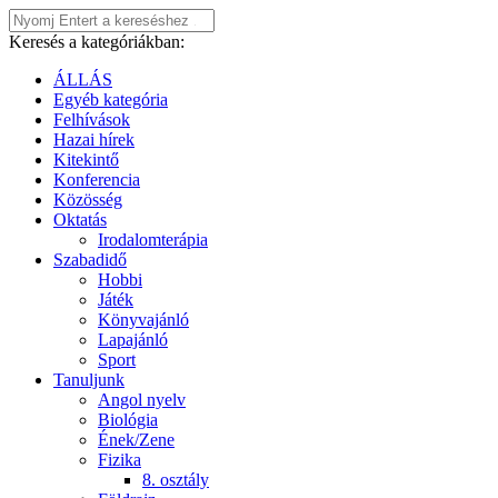
Keresés a kategóriákban:
ÁLLÁS
Egyéb kategória
Felhívások
Hazai hírek
Kitekintő
Konferencia
Közösség
Oktatás
Irodalomterápia
Szabadidő
Hobbi
Játék
Könyvajánló
Lapajánló
Sport
Tanuljunk
Angol nyelv
Biológia
Ének/Zene
Fizika
8. osztály