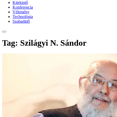
Kitekintő
Konferencia
Vélemény
Technológia
Szabadidő
Tag: Szilágyi N. Sándor