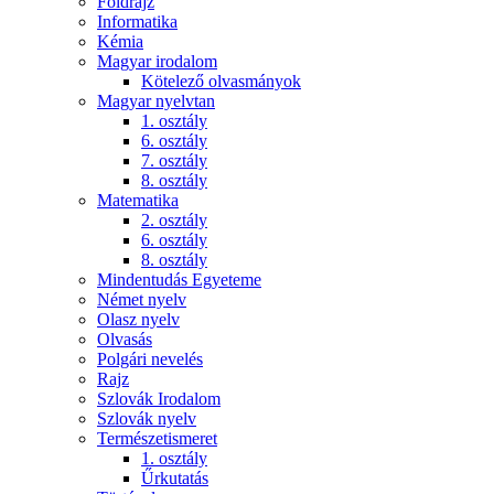
Földrajz
Informatika
Kémia
Magyar irodalom
Kötelező olvasmányok
Magyar nyelvtan
1. osztály
6. osztály
7. osztály
8. osztály
Matematika
2. osztály
6. osztály
8. osztály
Mindentudás Egyeteme
Német nyelv
Olasz nyelv
Olvasás
Polgári nevelés
Rajz
Szlovák Irodalom
Szlovák nyelv
Természetismeret
1. osztály
Űrkutatás