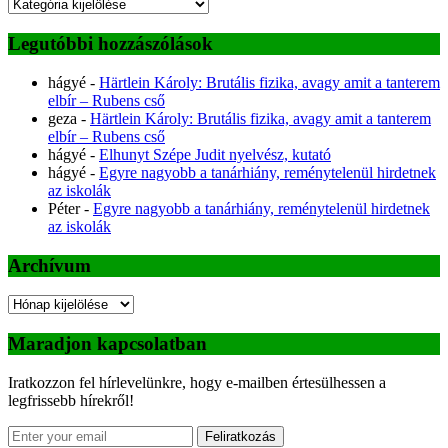
Kategóriák
Legutóbbi hozzászólások
hágyé
-
Härtlein Károly: Brutális fizika, avagy amit a tanterem
elbír – Rubens cső
geza
-
Härtlein Károly: Brutális fizika, avagy amit a tanterem
elbír – Rubens cső
hágyé
-
Elhunyt Szépe Judit nyelvész, kutató
hágyé
-
Egyre nagyobb a tanárhiány, reménytelenül hirdetnek
az iskolák
Péter
-
Egyre nagyobb a tanárhiány, reménytelenül hirdetnek
az iskolák
Archívum
Archívum
Maradjon kapcsolatban
Iratkozzon fel hírlevelünkre, hogy e-mailben értesülhessen a
legfrissebb hírekről!
Feliratkozás