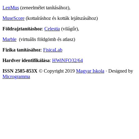
LenMus
(zeneelmélet tanításához),
MuseScore
(kottaíráshoz és kották lejátszásához)
Földrajztanításhoz
:
Celestia
(világűr),
Marble
(virtuális földgömb és atlasz)
Fizika tanításához
:
FisicaLab
Hardver identifikálása
:
HWiNFO32/64
ISSN 2585-853X
© Copyright 2019
Magyar Iskola
· Designed by
Microgramma