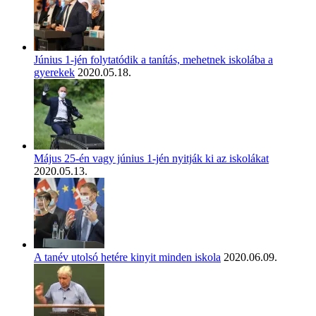
Június 1-jén folytatódik a tanítás, mehetnek iskolába a
gyerekek
2020.05.18.
Május 25-én vagy június 1-jén nyitják ki az iskolákat
2020.05.13.
A tanév utolsó hetére kinyit minden iskola
2020.06.09.