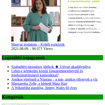
Magyar irodalom – Költői eszközök
2021.08.09.
- 96 071 Views
Legutóbbi bejegyzések
Szabadtéri mozgásos játékok ☻ Udvari akadálypálya
Lehet-e kémkedni közúti forgalommegfigyelő és
rendszámfelismerő kamerákkal?
Amikor elnémult a Niagara – a nap, amikor elfogyott a víz
Margaretha Zelle, a hírhedt Mata Hari
A Wikipédia alapítója, Jimmy Wales 60 éves
Kategóriák