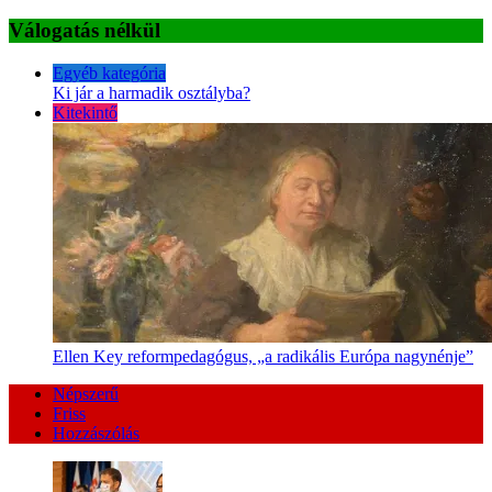
Válogatás nélkül
Egyéb kategória
Ki jár a harmadik osztályba?
Kitekintő
Ellen Key reformpedagógus, „a radikális Európa nagynénje”
Népszerű
Friss
Hozzászólás