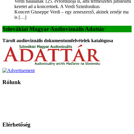
Verdi halálának 125. évfordulója is, ami természetes jubileumi
keretet ad a koncertnek. A Verdi Szimfonikus
Koncert Giuseppe Verdi – egy zeneszerző, akinek zenéje ma
is […]
Szlovákiai Magyar Audiovizuális Adattár
Tárolt audiovizuális dokumentumfelvételek katalógusa
Rólunk
A Magyar Iskola a szlovákiai magyar iskolák, tanárok, szülők és
persze a diákok fóruma
Ezen az oldalon esetenként olyan írások jelennek meg, amelyek a hagyományos iskolafelfogástól eltérő
mintákat népszerűsítenek. Ennek következtében előfordulhat, hogy az idetévedő kiskorú felhasználók
látóköre gyorsabban szélesedik, mint azt a szülők esetleg szeretnék.
Elérhetőség