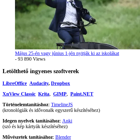
Május 25-én vagy június 1-jén nyitják ki az iskolákat
- 93 890 Views
Letölthető ingyenes szoftverek
LibreOffice
Audacity
,
Dropbox
XnView Classic
Krita
,
GIMP
,
Paint.NET
Történelemtanításhoz
:
TimelineJS
(kronológiák és idővonalk egyszerű készítéséhez)
Idegen nyelvek tanításához
:
Anki
(szó és kép kártyák készítéséhez)
Művészetek tanításához
:
Blender