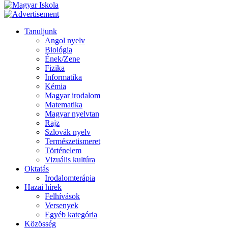
Tanuljunk
Angol nyelv
Biológia
Ének/Zene
Fizika
Informatika
Kémia
Magyar irodalom
Matematika
Magyar nyelvtan
Rajz
Szlovák nyelv
Természetismeret
Történelem
Vizuális kultúra
Oktatás
Irodalomterápia
Hazai hírek
Felhívások
Versenyek
Egyéb kategória
Közösség