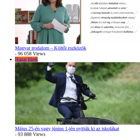
Magyar irodalom – Költői eszközök
- 96 058 Views
Hazai hírek
Május 25-én vagy június 1-jén nyitják ki az iskolákat
- 93 888 Views