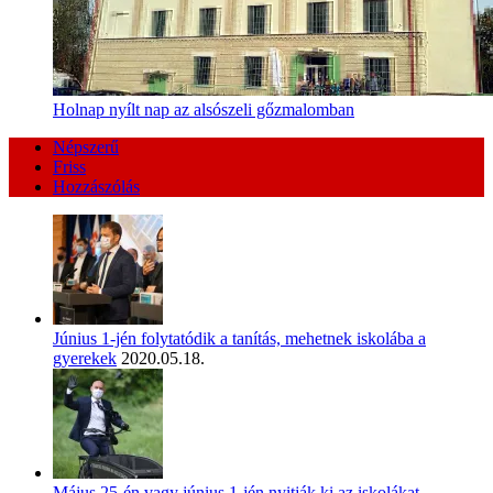
Holnap nyílt nap az alsószeli gőzmalomban
Népszerű
Friss
Hozzászólás
Június 1-jén folytatódik a tanítás, mehetnek iskolába a
gyerekek
2020.05.18.
Május 25-én vagy június 1-jén nyitják ki az iskolákat