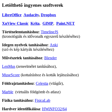
Letölthető ingyenes szoftverek
LibreOffice
Audacity
,
Dropbox
XnView Classic
Krita
,
GIMP
,
Paint.NET
Történelemtanításhoz
:
TimelineJS
(kronológiák és idővonalk egyszerű készítéséhez)
Idegen nyelvek tanításához
:
Anki
(szó és kép kártyák készítéséhez)
Művészetek tanításához
:
Blender
LenMus
(zeneelmélet tanításához),
MuseScore
(kottaíráshoz és kották lejátszásához)
Földrajztanításhoz
:
Celestia
(világűr),
Marble
(virtuális földgömb és atlasz)
Fizika tanításához
:
FisicaLab
Hardver identifikálása
:
HWiNFO32/64