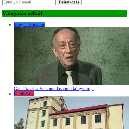
Feliratkozás
Válogatás nélkül
Magyar irodalom
Gáti József, a Versmondás című könyv írója
Felhívások