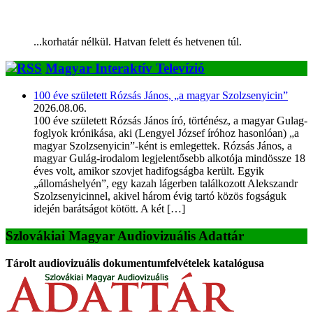
...korhatár nélkül. Hatvan felett és hetvenen túl.
Magyar Interaktív Televízió
100 éve született Rózsás János, „a magyar Szolzsenyicin”
2026.08.06.
100 éve született Rózsás János író, történész, a magyar Gulag-
foglyok krónikása, aki (Lengyel József íróhoz hasonlóan) „a
magyar Szolzsenyicin”-ként is emlegettek. Rózsás János, a
magyar Gulág-irodalom legjelentősebb alkotója mindössze 18
éves volt, amikor szovjet hadifogságba került. Egyik
„állomáshelyén”, egy kazah lágerben találkozott Alekszandr
Szolzsenyicinnel, akivel három évig tartó közös fogságuk
idején barátságot kötött. A két […]
Szlovákiai Magyar Audiovizuális Adattár
Tárolt audiovizuális dokumentumfelvételek katalógusa