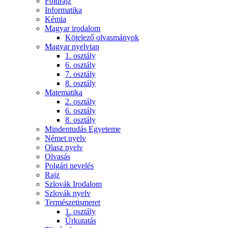
Földrajz
Informatika
Kémia
Magyar irodalom
Kötelező olvasmányok
Magyar nyelvtan
1. osztály
6. osztály
7. osztály
8. osztály
Matematika
2. osztály
6. osztály
8. osztály
Mindentudás Egyeteme
Német nyelv
Olasz nyelv
Olvasás
Polgári nevelés
Rajz
Szlovák Irodalom
Szlovák nyelv
Természetismeret
1. osztály
Űrkutatás