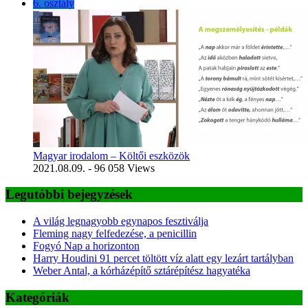
6. osztály
Magyar irodalom – Költői eszközök
2021.08.09.
- 96 058 Views
Legutóbbi bejegyzések
A világ legnagyobb egynapos fesztiválja
Fleming nagy felfedezése, a penicillin
Fogyó Nap a horizonton
Harry Houdini 91 percet töltött víz alatt egy lezárt tartályban
Weber Antal, a kórházépítő sztárépítész hagyatéka
Kategóriák