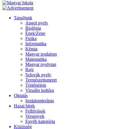
Tanuljunk
Angol nyelv
Biológia
Ének/Zene
Fizika
Informatika
Kémia
Magyar irodalom
Matematika
Magyar nyelvtan
Rajz
Szlovák nyelv
Természetismeret
Történelem
Vizuális kultúra
Oktatás
Irodalomterápia
Hazai hírek
Felhívások
Versenyek
Egyéb kategória
Közösség