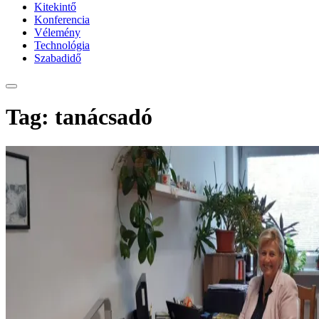
Kitekintő
Konferencia
Vélemény
Technológia
Szabadidő
Tag: tanácsadó