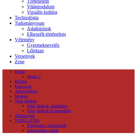
Történelem
Világirodalom
Vizuális kultúra
Technológia
Tudományosan
Adatbázisok
Elbeszélt történelem
Vélemény
Gyermeknevelés
Lélektan
Versenyek
Zene
Home
Home 2
Rólunk
Kapcsolat
Adatvédelem
Mesetár
Népi játékok
Népi játékok adatbázisa
Népi játékok (Csemadok)
Álláskereső
TANULJUNK
Történelmi évfordulók
Informatika szótár