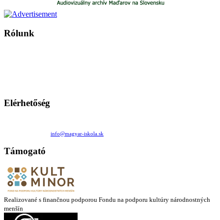
Rólunk
A Magyar Iskola a szlovákiai magyar iskolák, tanárok, szülők és
persze a diákok fóruma
Ezen az oldalon esetenként olyan írások jelennek meg, amelyek a hagyományos iskolafelfogástól eltérő
mintákat népszerűsítenek. Ennek következtében előfordulhat, hogy az idetévedő kiskorú felhasználók
látóköre gyorsabban szélesedik, mint azt a szülők esetleg szeretnék.
Elérhetőség
Családi Kör Egyesület/Združenie rod. kruhov
Medzilaborecká 17, 82101 Bratislava
+421 911 732 190 |
info@magyar-iskola.sk
Támogató
Realizované s finančnou podporou Fondu na podporu kultúry národnostných
menšín