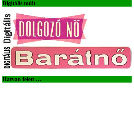
Digitális múlt
Hatvan felett …