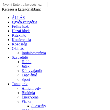
Keresés a kategóriákban:
ÁLLÁS
Egyéb kategória
Felhívások
Hazai hírek
Kitekintő
Konferencia
Közösség
Oktatás
Irodalomterápia
Szabadidő
Hobbi
Játék
Könyvajánló
Lapajánló
Sport
Tanuljunk
Angol nyelv
Biológia
Ének/Zene
Fizika
8. osztály