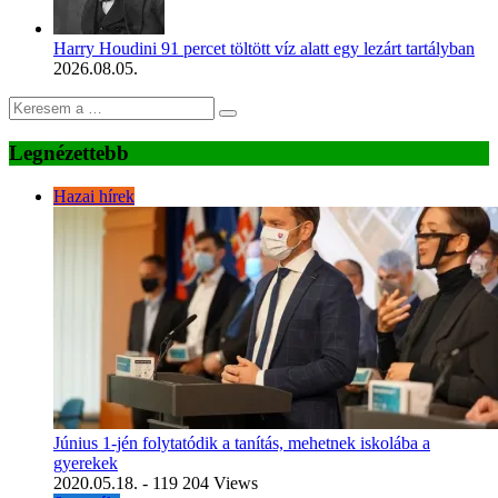
Harry Houdini 91 percet töltött víz alatt egy lezárt tartályban
2026.08.05.
Legnézettebb
Hazai hírek
Június 1-jén folytatódik a tanítás, mehetnek iskolába a
gyerekek
2020.05.18.
- 119 204 Views