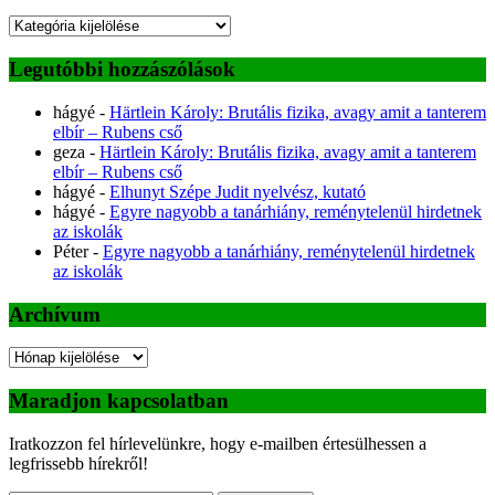
Kategóriák
Legutóbbi hozzászólások
hágyé
-
Härtlein Károly: Brutális fizika, avagy amit a tanterem
elbír – Rubens cső
geza
-
Härtlein Károly: Brutális fizika, avagy amit a tanterem
elbír – Rubens cső
hágyé
-
Elhunyt Szépe Judit nyelvész, kutató
hágyé
-
Egyre nagyobb a tanárhiány, reménytelenül hirdetnek
az iskolák
Péter
-
Egyre nagyobb a tanárhiány, reménytelenül hirdetnek
az iskolák
Archívum
Archívum
Maradjon kapcsolatban
Iratkozzon fel hírlevelünkre, hogy e-mailben értesülhessen a
legfrissebb hírekről!