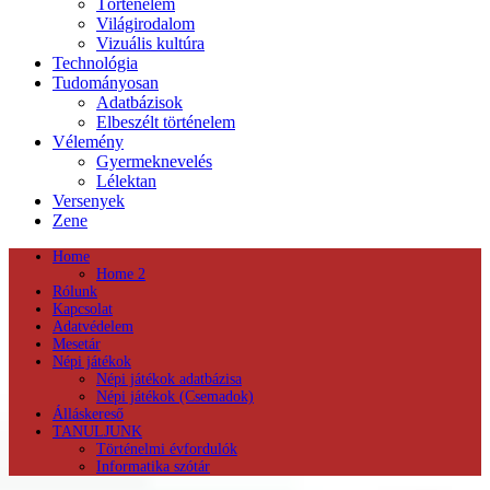
Történelem
Világirodalom
Vizuális kultúra
Technológia
Tudományosan
Adatbázisok
Elbeszélt történelem
Vélemény
Gyermeknevelés
Lélektan
Versenyek
Zene
Home
Home 2
Rólunk
Kapcsolat
Adatvédelem
Mesetár
Népi játékok
Népi játékok adatbázisa
Népi játékok (Csemadok)
Álláskereső
TANULJUNK
Történelmi évfordulók
Informatika szótár