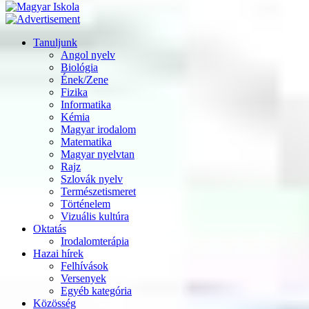
Tanuljunk
Angol nyelv
Biológia
Ének/Zene
Fizika
Informatika
Kémia
Magyar irodalom
Matematika
Magyar nyelvtan
Rajz
Szlovák nyelv
Természetismeret
Történelem
Vizuális kultúra
Oktatás
Irodalomterápia
Hazai hírek
Felhívások
Versenyek
Egyéb kategória
Közösség