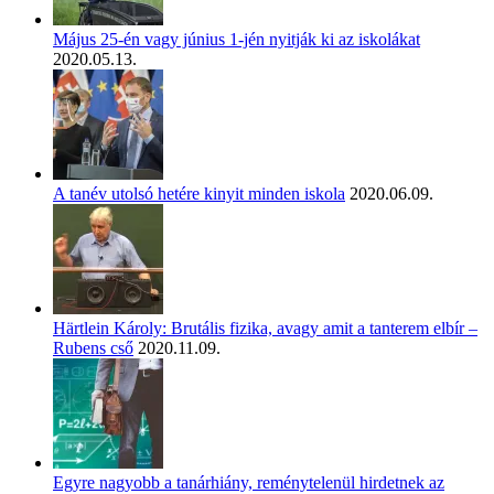
Május 25-én vagy június 1-jén nyitják ki az iskolákat
2020.05.13.
A tanév utolsó hetére kinyit minden iskola
2020.06.09.
Härtlein Károly: Brutális fizika, avagy amit a tanterem elbír –
Rubens cső
2020.11.09.
Egyre nagyobb a tanárhiány, reménytelenül hirdetnek az