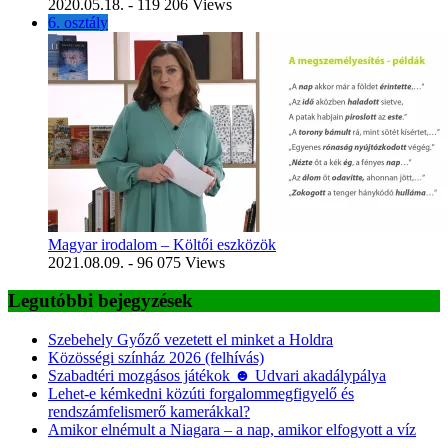
2020.05.18.
- 119 206 Views
6. osztály
Magyar irodalom – Költői eszközök
2021.08.09.
- 96 075 Views
Legutóbbi bejegyzések
Szebehely Győző vezetett el minket a Holdra
Közösségi színház 2026 (felhívás)
Szabadtéri mozgásos játékok ☻ Udvari akadálypálya
Lehet-e kémkedni közúti forgalommegfigyelő és
rendszámfelismerő kamerákkal?
Amikor elnémult a Niagara – a nap, amikor elfogyott a víz