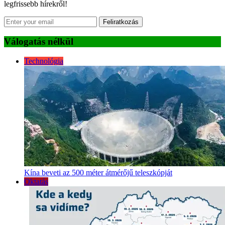
legfrissebb hírekről!
Feliratkozás
Válogatás nélkül
Technológia
Kína beveti az 500 méter átmérőjű teleszkópját
Oktatás