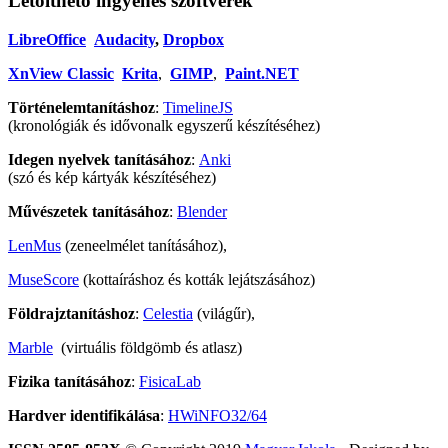
Letölthető ingyenes szoftverek
LibreOffice
Audacity
,
Dropbox
XnView Classic
Krita
,
GIMP
,
Paint.NET
Történelemtanításhoz
:
TimelineJS
(kronológiák és idővonalk egyszerű készítéséhez)
Idegen nyelvek tanításához
:
Anki
(szó és kép kártyák készítéséhez)
Művészetek tanításához
:
Blender
LenMus
(zeneelmélet tanításához),
MuseScore
(kottaíráshoz és kották lejátszásához)
Földrajztanításhoz
:
Celestia
(világűr),
Marble
(virtuális földgömb és atlasz)
Fizika tanításához
:
FisicaLab
Hardver identifikálása
:
HWiNFO32/64