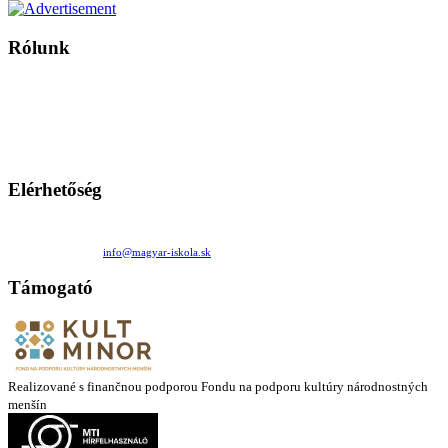
Rólunk
A Magyar Iskola a szlovákiai magyar iskolák, tanárok, szülők és
persze a diákok fóruma
Ezen az oldalon esetenként olyan írások jelennek meg, amelyek a hagyományos iskolafelfogástól eltérő
mintákat népszerűsítenek. Ennek következtében előfordulhat, hogy az idetévedő kiskorú felhasználók
látóköre gyorsabban szélesedik, mint azt a szülők esetleg szeretnék.
Elérhetőség
Családi Kör Egyesület/Združenie rod. kruhov
Medzilaborecká 17, 82101 Bratislava
+421 911 732 190 |
info@magyar-iskola.sk
Támogató
Realizované s finančnou podporou Fondu na podporu kultúry národnostných
menšín