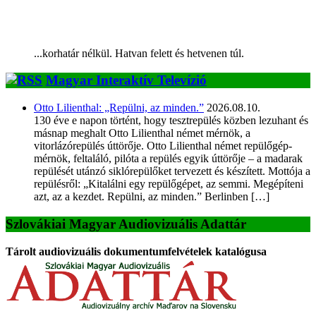
...korhatár nélkül. Hatvan felett és hetvenen túl.
Magyar Interaktív Televízió
Otto Lilienthal: „Repülni, az minden.”
2026.08.10.
130 éve e napon történt, hogy tesztrepülés közben lezuhant és
másnap meghalt Otto Lilienthal német mérnök, a
vitorlázórepülés úttörője. Otto Lilienthal német repülőgép-
mérnök, feltaláló, pilóta a repülés egyik úttörője – a madarak
repülését utánzó siklórepülőket tervezett és készített. Mottója a
repülésről: „Kitalálni egy repülőgépet, az semmi. Megépíteni
azt, az a kezdet. Repülni, az minden.” Berlinben […]
Szlovákiai Magyar Audiovizuális Adattár
Tárolt audiovizuális dokumentumfelvételek katalógusa