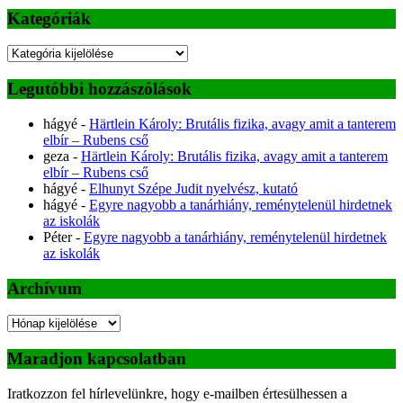
Kategóriák
Kategóriák
Legutóbbi hozzászólások
hágyé
-
Härtlein Károly: Brutális fizika, avagy amit a tanterem
elbír – Rubens cső
geza
-
Härtlein Károly: Brutális fizika, avagy amit a tanterem
elbír – Rubens cső
hágyé
-
Elhunyt Szépe Judit nyelvész, kutató
hágyé
-
Egyre nagyobb a tanárhiány, reménytelenül hirdetnek
az iskolák
Péter
-
Egyre nagyobb a tanárhiány, reménytelenül hirdetnek
az iskolák
Archívum
Archívum
Maradjon kapcsolatban
Iratkozzon fel hírlevelünkre, hogy e-mailben értesülhessen a