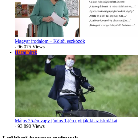
Magyar irodalom – Költői eszközök
- 96 075 Views
Hazai hírek
Május 25-én vagy június 1-jén nyitják ki az iskolákat
- 93 890 Views