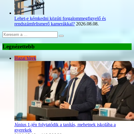
Lehet-e kémkedni közúti forgalommegfigyelő és
rendszámfelismerő kamerákkal?
2026.08.08.
Legnézettebb
Hazai hírek
Június 1-jén folytatódik a tanítás, mehetnek iskolába a
gyerekek