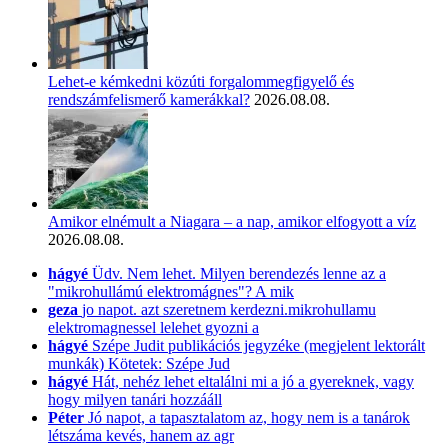
Lehet-e kémkedni közúti forgalommegfigyelő és
rendszámfelismerő kamerákkal?
2026.08.08.
Amikor elnémult a Niagara – a nap, amikor elfogyott a víz
2026.08.08.
hágyé
Üdv. Nem lehet. Milyen berendezés lenne az a
"mikrohullámú elektromágnes"? A mik
geza
jo napot. azt szeretnem kerdezni.mikrohullamu
elektromagnessel lelehet gyozni a
hágyé
Szépe Judit publikációs jegyzéke (megjelent lektorált
munkák) Kötetek: Szépe Jud
hágyé
Hát, nehéz lehet eltalálni mi a jó a gyereknek, vagy
hogy milyen tanári hozzááll
Péter
Jó napot, a tapasztalatom az, hogy nem is a tanárok
létszáma kevés, hanem az agr