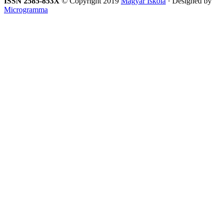
ISSN 2585-853X
© Copyright 2019
Magyar Iskola
· Designed by
Microgramma