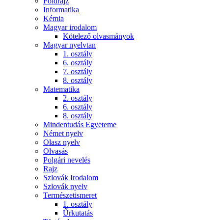
Földrajz
Informatika
Kémia
Magyar irodalom
Kötelező olvasmányok
Magyar nyelvtan
1. osztály
6. osztály
7. osztály
8. osztály
Matematika
2. osztály
6. osztály
8. osztály
Mindentudás Egyeteme
Német nyelv
Olasz nyelv
Olvasás
Polgári nevelés
Rajz
Szlovák Irodalom
Szlovák nyelv
Természetismeret
1. osztály
Űrkutatás