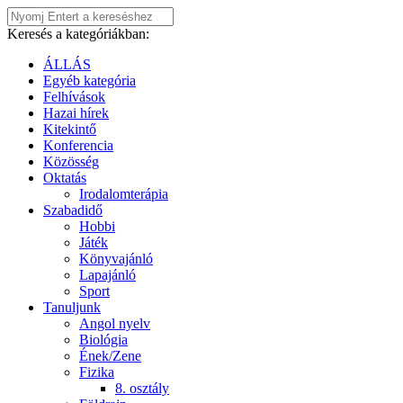
Keresés a kategóriákban:
ÁLLÁS
Egyéb kategória
Felhívások
Hazai hírek
Kitekintő
Konferencia
Közösség
Oktatás
Irodalomterápia
Szabadidő
Hobbi
Játék
Könyvajánló
Lapajánló
Sport
Tanuljunk
Angol nyelv
Biológia
Ének/Zene
Fizika
8. osztály