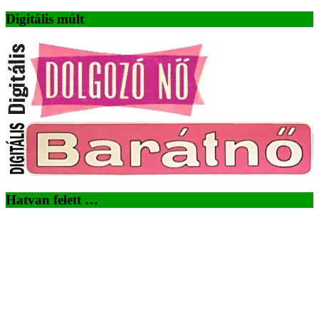
Digitális múlt
Hatvan felett …