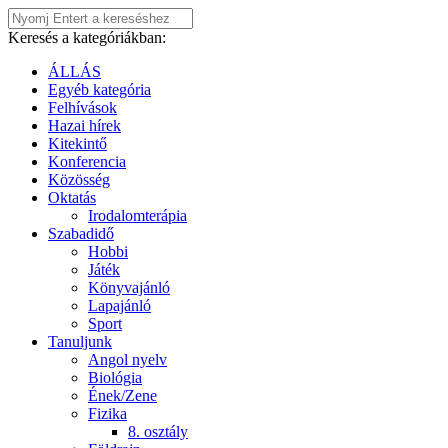
Keresés a kategóriákban:
ÁLLÁS
Egyéb kategória
Felhívások
Hazai hírek
Kitekintő
Konferencia
Közösség
Oktatás
Irodalomterápia
Szabadidő
Hobbi
Játék
Könyvajánló
Lapajánló
Sport
Tanuljunk
Angol nyelv
Biológia
Ének/Zene
Fizika
8. osztály