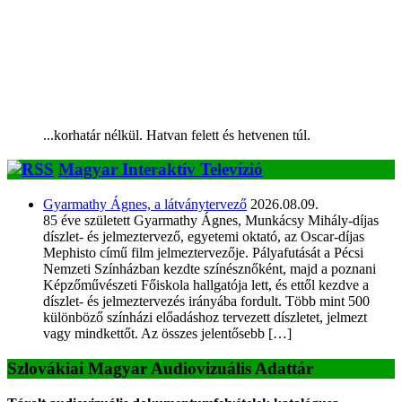
...korhatár nélkül. Hatvan felett és hetvenen túl.
Magyar Interaktív Televízió
Gyarmathy Ágnes, a látványtervező
2026.08.09.
85 éve született Gyarmathy Ágnes, Munkácsy Mihály-díjas
díszlet- és jelmeztervező, egyetemi oktató, az Oscar-díjas
Mephisto című film jelmeztervezője. Pályafutását a Pécsi
Nemzeti Színházban kezdte színésznőként, majd a poznani
Képzőművészeti Főiskola hallgatója lett, és ettől kezdve a
díszlet- és jelmeztervezés irányába fordult. Több mint 500
különböző színházi előadáshoz tervezett díszletet, jelmezt
vagy mindkettőt. Az összes jelentősebb […]
Szlovákiai Magyar Audiovizuális Adattár