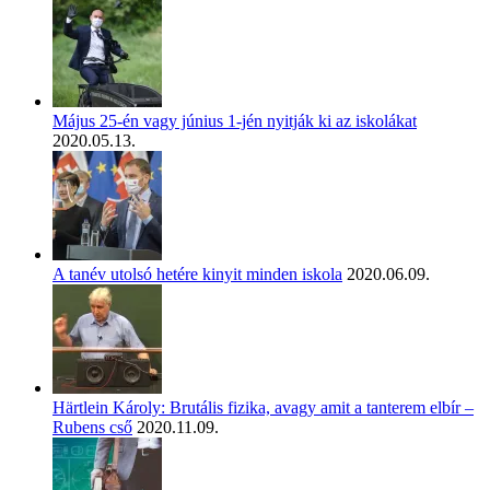
Május 25-én vagy június 1-jén nyitják ki az iskolákat
2020.05.13.
A tanév utolsó hetére kinyit minden iskola
2020.06.09.
Härtlein Károly: Brutális fizika, avagy amit a tanterem elbír –
Rubens cső
2020.11.09.