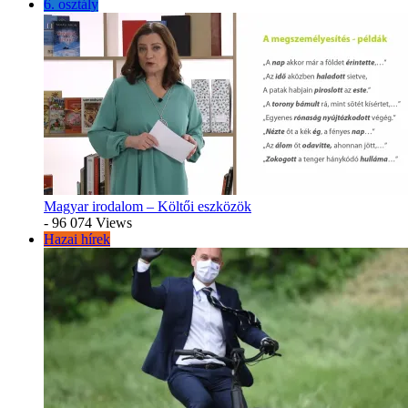
6. osztály
Magyar irodalom – Költői eszközök
- 96 074 Views
Hazai hírek