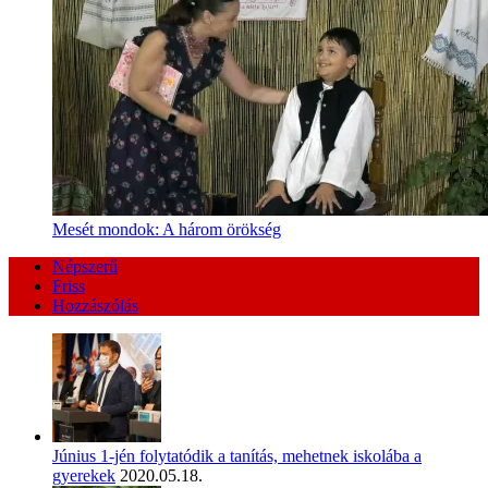
Mesét mondok: A három örökség
Népszerű
Friss
Hozzászólás
Június 1-jén folytatódik a tanítás, mehetnek iskolába a
gyerekek
2020.05.18.