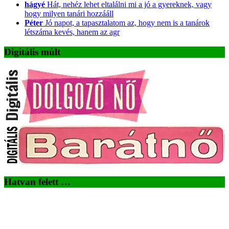
hágyé
Hát, nehéz lehet eltalálni mi a jó a gyereknek, vagy
hogy milyen tanári hozzááll
Péter
Jó napot, a tapasztalatom az, hogy nem is a tanárok
létszáma kevés, hanem az agr
Digitális múlt
Hatvan felett …