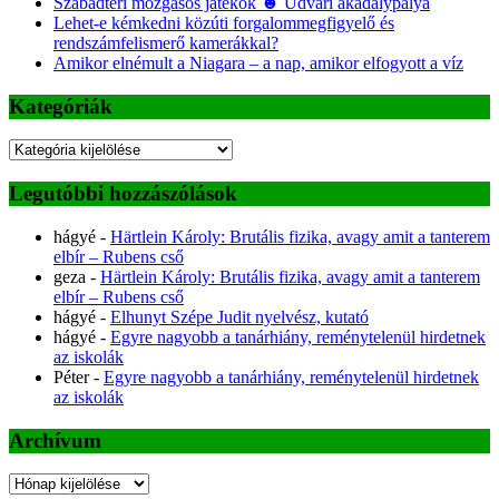
Szabadtéri mozgásos játékok ☻ Udvari akadálypálya
Lehet-e kémkedni közúti forgalommegfigyelő és
rendszámfelismerő kamerákkal?
Amikor elnémult a Niagara – a nap, amikor elfogyott a víz
Kategóriák
Kategóriák
Legutóbbi hozzászólások
hágyé
-
Härtlein Károly: Brutális fizika, avagy amit a tanterem
elbír – Rubens cső
geza
-
Härtlein Károly: Brutális fizika, avagy amit a tanterem
elbír – Rubens cső
hágyé
-
Elhunyt Szépe Judit nyelvész, kutató
hágyé
-
Egyre nagyobb a tanárhiány, reménytelenül hirdetnek
az iskolák
Péter
-
Egyre nagyobb a tanárhiány, reménytelenül hirdetnek
az iskolák
Archívum
Archívum