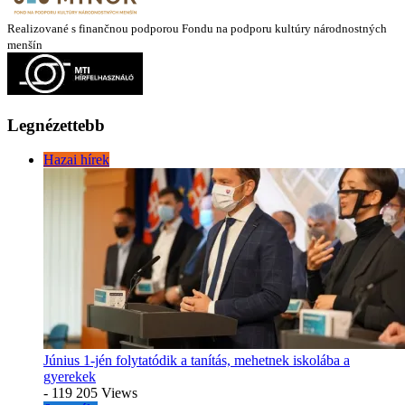
Realizované s finančnou podporou Fondu na podporu kultúry národnostných
menšín
Legnézettebb
Hazai hírek
Június 1-jén folytatódik a tanítás, mehetnek iskolába a
gyerekek
- 119 205 Views