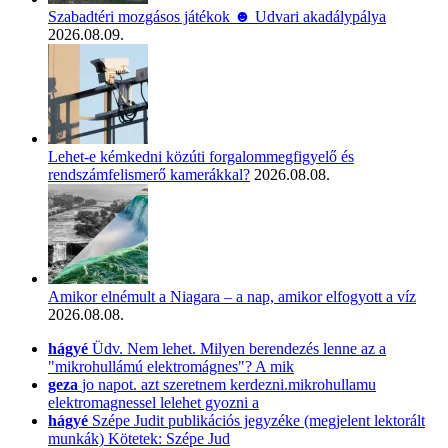
Szabadtéri mozgásos játékok ☻ Udvari akadálypálya
2026.08.09.
Lehet-e kémkedni közúti forgalommegfigyelő és
rendszámfelismerő kamerákkal?
2026.08.08.
Amikor elnémult a Niagara – a nap, amikor elfogyott a víz
2026.08.08.
hágyé
Üdv. Nem lehet. Milyen berendezés lenne az a
"mikrohullámú elektromágnes"? A mik
geza
jo napot. azt szeretnem kerdezni.mikrohullamu
elektromagnessel lelehet gyozni a
hágyé
Szépe Judit publikációs jegyzéke (megjelent lektorált
munkák) Kötetek: Szépe Jud