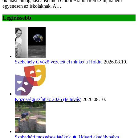
oktatási támogatást a Bethlen Gábor Alapon keresztül, hanem
egyenesen az iskoláknak. A…
Legfrissebb
Szebehely Győző vezetett el minket a Holdra
2026.08.10.
Közösségi színház 2026 (felhívás)
2026.08.10.
Szabadtéri mozgásos játékok ☻ Udvari akadálypálya