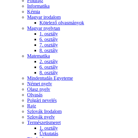
Földrajz
Informatika
Kémia
Magyar irodalom
Kötelező olvasmányok
Magyar nyelvtan
1. osztály
6. osztály
7. osztály
8. osztály
Matematika
2. osztály
6. osztály
8. osztály
Mindentudás Egyeteme
Német nyelv
Olasz nyelv
Olvasás
Polgári nevelés
Rajz
Szlovák Irodalom
Szlovák nyelv
Természetismeret
1. osztály
Űrkutatás