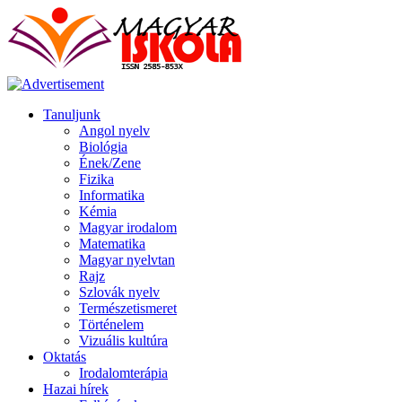
Tanuljunk
Angol nyelv
Biológia
Ének/Zene
Fizika
Informatika
Kémia
Magyar irodalom
Matematika
Magyar nyelvtan
Rajz
Szlovák nyelv
Természetismeret
Történelem
Vizuális kultúra
Oktatás
Irodalomterápia
Hazai hírek