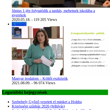
Június 1-jén folytatódik a tanítás, mehetnek iskolába a
gyerekek
2020.05.18.
- 119 205 Views
6. osztály
Magyar irodalom – Költői eszközök
2021.08.09.
- 96 074 Views
Legutóbbi bejegyzések
Szebehely Győző vezetett el minket a Holdra
Közösségi színház 2026 (felhívás)