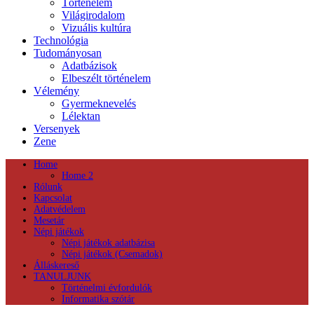
Történelem
Világirodalom
Vizuális kultúra
Technológia
Tudományosan
Adatbázisok
Elbeszélt történelem
Vélemény
Gyermeknevelés
Lélektan
Versenyek
Zene
Home
Home 2
Rólunk
Kapcsolat
Adatvédelem
Mesetár
Népi játékok
Népi játékok adatbázisa
Népi játékok (Csemadok)
Álláskereső
TANULJUNK
Történelmi évfordulók
Informatika szótár