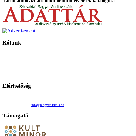
Tárolt audiovizuális dokumentumfelvételek katalógusa
Rólunk
A Magyar Iskola a szlovákiai magyar iskolák, tanárok, szülők és
persze a diákok fóruma
Ezen az oldalon esetenként olyan írások jelennek meg, amelyek a hagyományos iskolafelfogástól eltérő
mintákat népszerűsítenek. Ennek következtében előfordulhat, hogy az idetévedő kiskorú felhasználók
látóköre gyorsabban szélesedik, mint azt a szülők esetleg szeretnék.
Elérhetőség
Családi Kör Egyesület/Združenie rod. kruhov
Medzilaborecká 17, 82101 Bratislava
+421 911 732 190 |
info@magyar-iskola.sk
Támogató