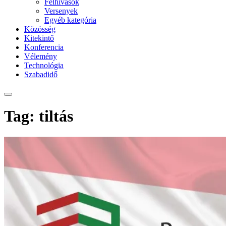
Felhívások
Versenyek
Egyéb kategória
Közösség
Kitekintő
Konferencia
Vélemény
Technológia
Szabadidő
Tag: tiltás