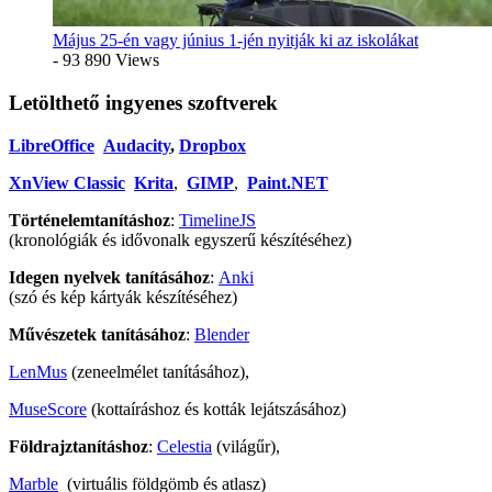
Május 25-én vagy június 1-jén nyitják ki az iskolákat
- 93 890 Views
Letölthető ingyenes szoftverek
LibreOffice
Audacity
,
Dropbox
XnView Classic
Krita
,
GIMP
,
Paint.NET
Történelemtanításhoz
:
TimelineJS
(kronológiák és idővonalk egyszerű készítéséhez)
Idegen nyelvek tanításához
:
Anki
(szó és kép kártyák készítéséhez)
Művészetek tanításához
:
Blender
LenMus
(zeneelmélet tanításához),
MuseScore
(kottaíráshoz és kották lejátszásához)
Földrajztanításhoz
:
Celestia
(világűr),
Marble
(virtuális földgömb és atlasz)