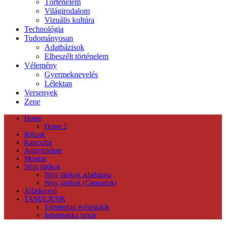
Történelem
Világirodalom
Vizuális kultúra
Technológia
Tudományosan
Adatbázisok
Elbeszélt történelem
Vélemény
Gyermeknevelés
Lélektan
Versenyek
Zene
Home
Home 2
Rólunk
Kapcsolat
Adatvédelem
Mesetár
Népi játékok
Népi játékok adatbázisa
Népi játékok (Csemadok)
Álláskereső
TANULJUNK
Történelmi évfordulók
Informatika szótár