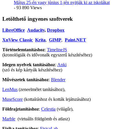
Május 25-én vagy június 1-jén nyitják ki az iskolákat
- 93 890 Views
Letölthető ingyenes szoftverek
LibreOffice
Audacity
,
Dropbox
XnView Classic
Krita
,
GIMP
,
Paint.NET
Történelemtanításhoz
:
TimelineJS
(kronológiák és idővonalk egyszerű készítéséhez)
Idegen nyelvek tanításához
:
Anki
(szó és kép kártyák készítéséhez)
Művészetek tanításához
:
Blender
LenMus
(zeneelmélet tanításához),
MuseScore
(kottaíráshoz és kották lejátszásához)
Földrajztanításhoz
:
Celestia
(világűr),
Marble
(virtuális földgömb és atlasz)
Fizika tanításához
:
FisicaLab