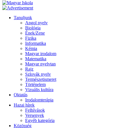
Tanuljunk
Angol nyelv
Biológia
Ének/Zene
Fizika
Informatika
Kémia
Magyar irodalom
Matematika
Magyar nyelvtan
Rajz
Szlovák nyelv
Természetismeret
Történelem
Vizuális kultúra
Oktatás
Irodalomterápia
Hazai hírek
Felhívások
Versenyek
Egyéb kategória
Közösség