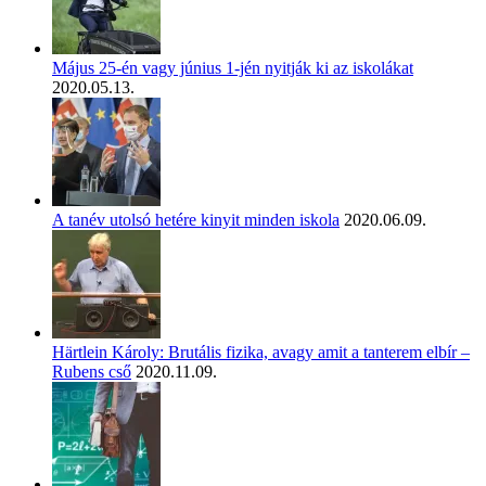
Május 25-én vagy június 1-jén nyitják ki az iskolákat
2020.05.13.
A tanév utolsó hetére kinyit minden iskola
2020.06.09.
Härtlein Károly: Brutális fizika, avagy amit a tanterem elbír –
Rubens cső
2020.11.09.