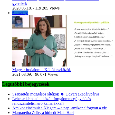
gyerekek
2020.05.18.
- 119 205 Views
6. osztály
Magyar irodalom – Költői eszközök
2021.08.09.
- 96 071 Views
Legutóbbi bejegyzések
Szabadtéri mozgásos játékok ☻ Udvari akadálypálya
Lehet-e kémkedni közúti forgalommegfigyelő és
rendszámfelismerő kamerákkal?
Amikor elnémult a Niagara – a nap, amikor elfogyott a víz
Margaretha Zelle, a hírhedt Mata Hari