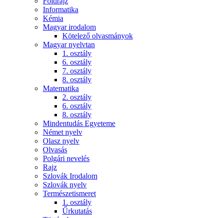
Földrajz
Informatika
Kémia
Magyar irodalom
Kötelező olvasmányok
Magyar nyelvtan
1. osztály
6. osztály
7. osztály
8. osztály
Matematika
2. osztály
6. osztály
8. osztály
Mindentudás Egyeteme
Német nyelv
Olasz nyelv
Olvasás
Polgári nevelés
Rajz
Szlovák Irodalom
Szlovák nyelv
Természetismeret
1. osztály
Űrkutatás