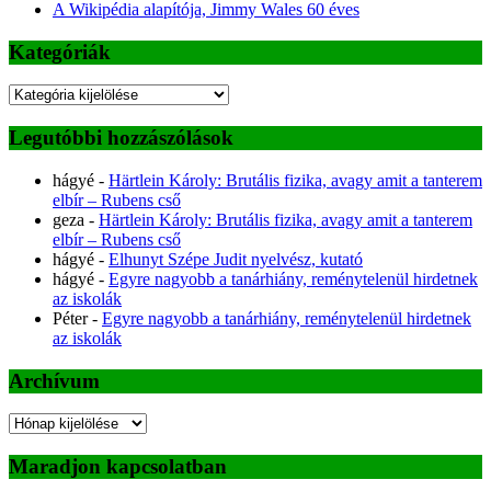
A Wikipédia alapítója, Jimmy Wales 60 éves
Kategóriák
Kategóriák
Legutóbbi hozzászólások
hágyé
-
Härtlein Károly: Brutális fizika, avagy amit a tanterem
elbír – Rubens cső
geza
-
Härtlein Károly: Brutális fizika, avagy amit a tanterem
elbír – Rubens cső
hágyé
-
Elhunyt Szépe Judit nyelvész, kutató
hágyé
-
Egyre nagyobb a tanárhiány, reménytelenül hirdetnek
az iskolák
Péter
-
Egyre nagyobb a tanárhiány, reménytelenül hirdetnek
az iskolák
Archívum
Archívum
Maradjon kapcsolatban