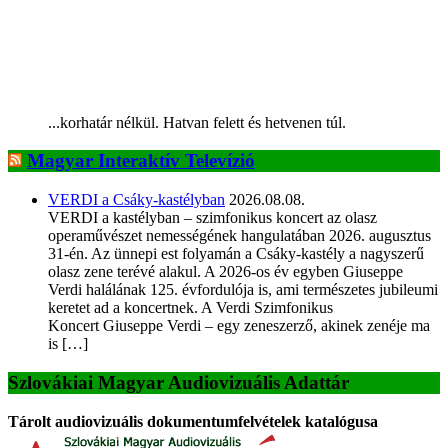
...korhatár nélkül. Hatvan felett és hetvenen túl.
Magyar Interaktív Televízió
VERDI a Csáky-kastélyban
2026.08.08.
VERDI a kastélyban – szimfonikus koncert az olasz
operaművészet nemességének hangulatában 2026. augusztus
31-én. Az ünnepi est folyamán a Csáky-kastély a nagyszerű
olasz zene terévé alakul. A 2026-os év egyben Giuseppe
Verdi halálának 125. évfordulója is, ami természetes jubileumi
keretet ad a koncertnek. A Verdi Szimfonikus
Koncert Giuseppe Verdi – egy zeneszerző, akinek zenéje ma
is […]
Szlovákiai Magyar Audiovizuális Adattár
Tárolt audiovizuális dokumentumfelvételek katalógusa