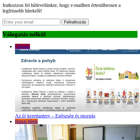
Iratkozzon fel hírlevelünkre, hogy e-mailben értesülhessen a
legfrissebb hírekről!
Feliratkozás
Válogatás nélkül
Oktatás
Az új kerettanterv – Egészség és mozgás
Hazai hírek