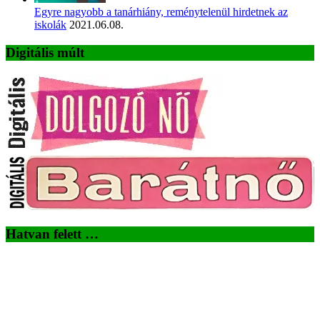
Egyre nagyobb a tanárhiány, reménytelenül hirdetnek az
iskolák
2021.06.08.
Digitális múlt
Hatvan felett …