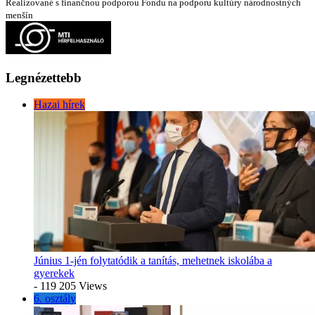
Realizované s finančnou podporou Fondu na podporu kultúry národnostných
menšín
Legnézettebb
Hazai hírek
Június 1-jén folytatódik a tanítás, mehetnek iskolába a
gyerekek
- 119 205 Views
6. osztály