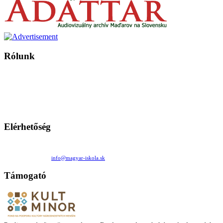
Rólunk
A Magyar Iskola a szlovákiai magyar iskolák, tanárok, szülők és
persze a diákok fóruma
Ezen az oldalon esetenként olyan írások jelennek meg, amelyek a hagyományos iskolafelfogástól eltérő
mintákat népszerűsítenek. Ennek következtében előfordulhat, hogy az idetévedő kiskorú felhasználók
látóköre gyorsabban szélesedik, mint azt a szülők esetleg szeretnék.
Elérhetőség
Családi Kör Egyesület/Združenie rod. kruhov
Medzilaborecká 17, 82101 Bratislava
+421 911 732 190 |
info@magyar-iskola.sk
Támogató