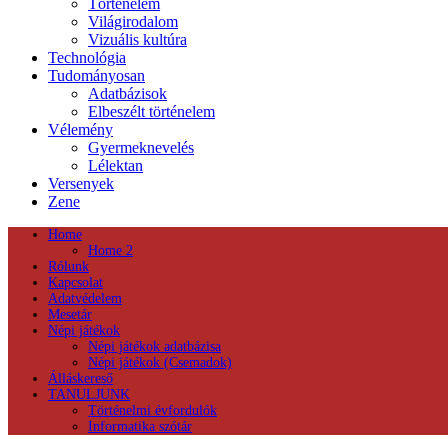
Történelem
Világirodalom
Vizuális kultúra
Technológia
Tudományosan
Adatbázisok
Elbeszélt történelem
Vélemény
Gyermeknevelés
Lélektan
Versenyek
Zene
Home
Home 2
Rólunk
Kapcsolat
Adatvédelem
Mesetár
Népi játékok
Népi játékok adatbázisa
Népi játékok (Csemadok)
Álláskereső
TANULJUNK
Történelmi évfordulók
Informatika szótár