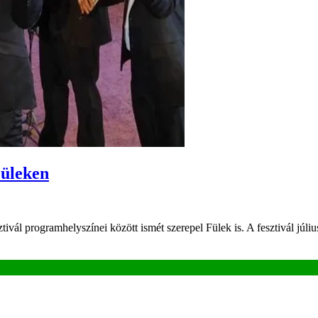
Füleken
ivál programhelyszínei között ismét szerepel Fülek is. A fesztivál jú