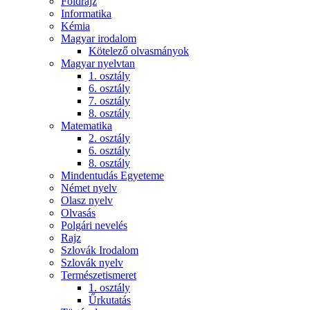
Földrajz
Informatika
Kémia
Magyar irodalom
Kötelező olvasmányok
Magyar nyelvtan
1. osztály
6. osztály
7. osztály
8. osztály
Matematika
2. osztály
6. osztály
8. osztály
Mindentudás Egyeteme
Német nyelv
Olasz nyelv
Olvasás
Polgári nevelés
Rajz
Szlovák Irodalom
Szlovák nyelv
Természetismeret
1. osztály
Űrkutatás