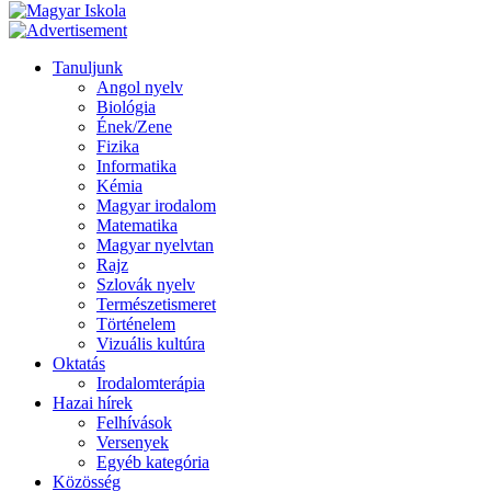
Tanuljunk
Angol nyelv
Biológia
Ének/Zene
Fizika
Informatika
Kémia
Magyar irodalom
Matematika
Magyar nyelvtan
Rajz
Szlovák nyelv
Természetismeret
Történelem
Vizuális kultúra
Oktatás
Irodalomterápia
Hazai hírek
Felhívások
Versenyek
Egyéb kategória
Közösség