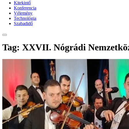
Kitekintő
Konferencia
Vélemény
Technológia
Szabadidő
Tag: XXVII. Nógrádi Nemzetközi