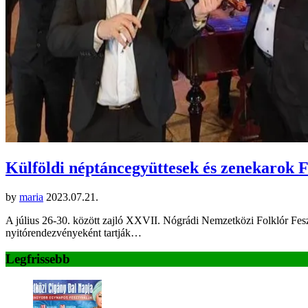
Külföldi néptáncegyüttesek és zenekarok 
by
maria
2023.07.21.
A július 26-30. között zajló XXVII. Nógrádi Nemzetközi Folklór Feszt
nyitórendezvényeként tartják…
Legfrissebb