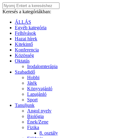
Keresés a kategóriákban:
ÁLLÁS
Egyéb kategória
Felhívások
Hazai hírek
Kitekintő
Konferencia
Közösség
Oktatás
Irodalomterápia
Szabadidő
Hobbi
Játék
Könyvajánló
Lapajánló
Sport
Tanuljunk
Angol nyelv
Biológia
Ének/Zene
Fizika
8. osztály