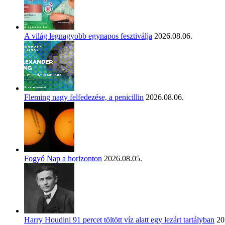
A világ legnagyobb egynapos fesztiválja
2026.08.06.
Fleming nagy felfedezése, a penicillin
2026.08.06.
Fogyó Nap a horizonton
2026.08.05.
Harry Houdini 91 percet töltött víz alatt egy lezárt tartályban
20