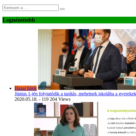
Legnézettebb
Hazai hírek
Június 1-jén folytatódik a tanítás, mehetnek iskolába a gyereke
2020.05.18.
- 119 204 Views