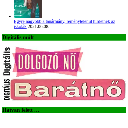
Egyre nagyobb a tanárhiány, reménytelenül hirdetnek az
iskolák
2021.06.08.
Digitális múlt
Hatvan felett …