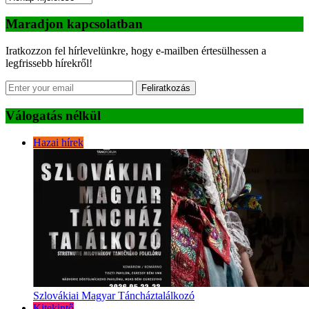
Maradjon kapcsolatban
Iratkozzon fel hírlevelünkre, hogy e-mailben értesülhessen a
legfrissebb hírekről!
Feliratkozás
Válogatás nélkül
Hazai hírek
Szlovákiai Magyar Táncháztalálkozó
Kitekintő