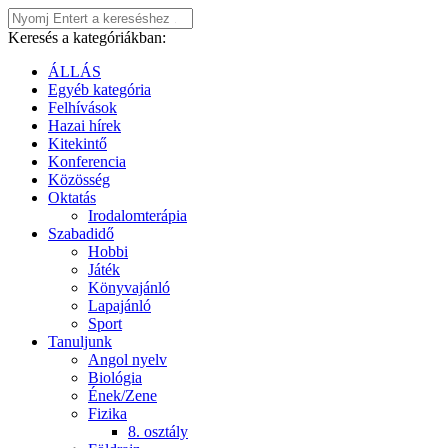
Keresés a kategóriákban:
ÁLLÁS
Egyéb kategória
Felhívások
Hazai hírek
Kitekintő
Konferencia
Közösség
Oktatás
Irodalomterápia
Szabadidő
Hobbi
Játék
Könyvajánló
Lapajánló
Sport
Tanuljunk
Angol nyelv
Biológia
Ének/Zene
Fizika
8. osztály