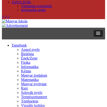
TANULJUNK
Történelmi évfordulók
Informatika szótár
Tanuljunk
Angol nyelv
Biológia
Ének/Zene
Fizika
Informatika
Kémia
Magyar irodalom
Matematika
Magyar nyelvtan
Rajz
Szlovák nyelv
Természetismeret
Történelem
Vizuális kultúra