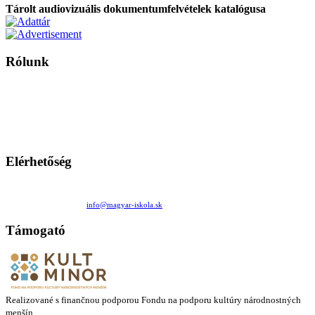
Tárolt audiovizuális dokumentumfelvételek katalógusa
Rólunk
A Magyar Iskola a szlovákiai magyar iskolák, tanárok, szülők és
persze a diákok fóruma
Ezen az oldalon esetenként olyan írások jelennek meg, amelyek a hagyományos iskolafelfogástól eltérő
mintákat népszerűsítenek. Ennek következtében előfordulhat, hogy az idetévedő kiskorú felhasználók
látóköre gyorsabban szélesedik, mint azt a szülők esetleg szeretnék.
Elérhetőség
Családi Kör Egyesület/Združenie rod. kruhov
Medzilaborecká 17, 82101 Bratislava
+421 911 732 190 |
info@magyar-iskola.sk
Támogató
Realizované s finančnou podporou Fondu na podporu kultúry národnostných
menšín