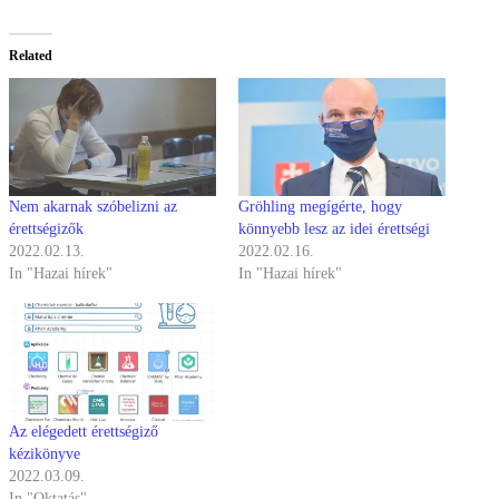
Related
Nem akarnak szóbelizni az
Gröhling megígérte, hogy
érettségizők
könnyebb lesz az idei érettségi
2022.02.13.
2022.02.16.
In "Hazai hírek"
In "Hazai hírek"
Az elégedett érettségiző
kézikönyve
2022.03.09.
In "Oktatás"