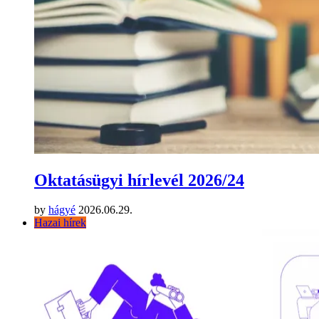
Oktatásügyi hírlevél 2026/24
by
hágyé
2026.06.29.
Hazai hírek