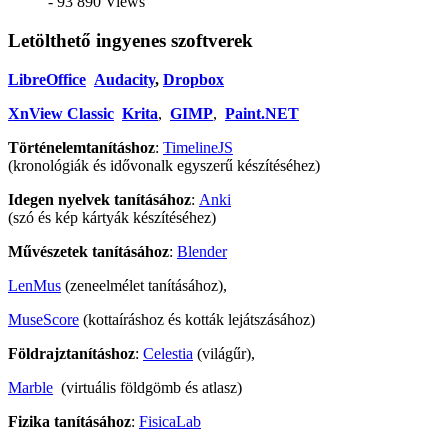
- 93 890 Views
Letölthető ingyenes szoftverek
LibreOffice
Audacity
,
Dropbox
XnView Classic
Krita
,
GIMP
,
Paint.NET
Történelemtanításhoz
:
TimelineJS
(kronológiák és idővonalk egyszerű készítéséhez)
Idegen nyelvek tanításához
:
Anki
(szó és kép kártyák készítéséhez)
Művészetek tanításához
:
Blender
LenMus
(zeneelmélet tanításához),
MuseScore
(kottaíráshoz és kották lejátszásához)
Földrajztanításhoz
:
Celestia
(világűr),
Marble
(virtuális földgömb és atlasz)
Fizika tanításához
:
FisicaLab