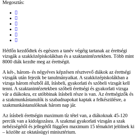
Megosztás:
Hétfőn kezdődtek és egészen a tanév végéig tartanak az érettségi
vizsgák a szakközépiskolákban és a szaktanintézetekben. Több mint
8000 diák kezdte meg az érettségit.
A két-, három- és négyéves képzésen résztvevő diákok az érettségi
vizsgák után fejezik be tanulmányaikat. A szakközépiskolákban a
vizsga három részből áll, írásbeli, gyakorlati és szóbeli vizsgát kell
tenni. A szaktanintézetekben szóbeli érettségi és gyakorlati vizsga
vár a diákokra, ez utóbbinak írásbeli része is van. Az érettségizők és
a szakmunkástanulók is szabadnapokat kaptak a felkészülésre, a
szakmunkástanulóknak három nap jár.
Az írásbeli érettségin maximum tíz tétel van, a diákoknak 45-120
percük van a kidolgozásra. A szakmai gyakorlati vizsgán a szak
nehézségétől és jellegétől függően maximum 15 témakört jelölnek ki
– közölte az oktatásügyi minisztérium.