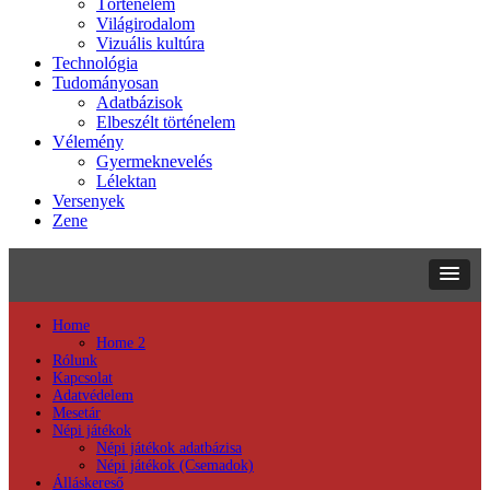
Történelem
Világirodalom
Vizuális kultúra
Technológia
Tudományosan
Adatbázisok
Elbeszélt történelem
Vélemény
Gyermeknevelés
Lélektan
Versenyek
Zene
Home
Home 2
Rólunk
Kapcsolat
Adatvédelem
Mesetár
Népi játékok
Népi játékok adatbázisa
Népi játékok (Csemadok)
Álláskereső