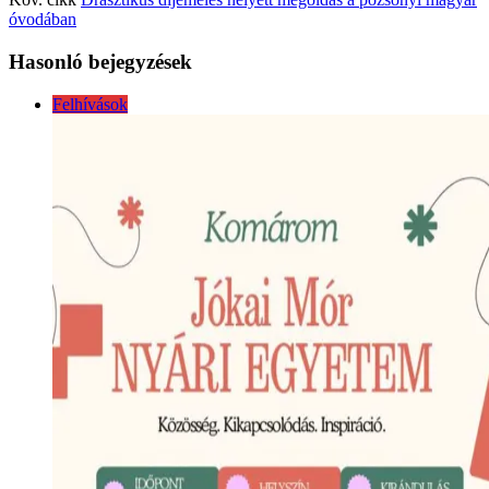
óvodában
Hasonló bejegyzések
Felhívások