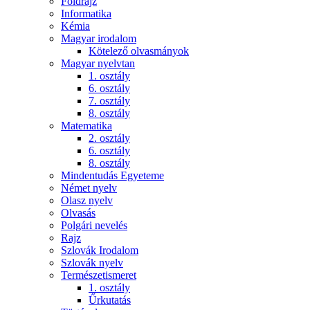
Földrajz
Informatika
Kémia
Magyar irodalom
Kötelező olvasmányok
Magyar nyelvtan
1. osztály
6. osztály
7. osztály
8. osztály
Matematika
2. osztály
6. osztály
8. osztály
Mindentudás Egyeteme
Német nyelv
Olasz nyelv
Olvasás
Polgári nevelés
Rajz
Szlovák Irodalom
Szlovák nyelv
Természetismeret
1. osztály
Űrkutatás