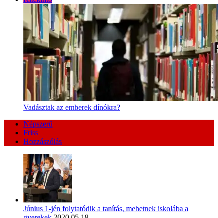
Vadásztak az emberek dínókra?
Népszerű
Friss
Hozzászólás
Június 1-jén folytatódik a tanítás, mehetnek iskolába a
gyerekek
2020.05.18.