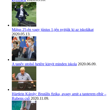
Május 25-én vagy június 1-jén nyitják ki az iskolákat
2020.05.13.
A tanév utolsó hetére kinyit minden iskola
2020.06.09.
Härtlein Károly: Brutális fizika, avagy amit a tanterem elbír –
Rubens cső
2020.11.09.