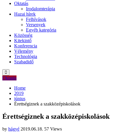
Oktatás
Irodalomterápia
Hazai hírek
Felhívások
Versenyek
Egyéb kategória
Közösség
Kitekintő
Konferencia
Vélemény
Technológia
Szabadidő
Oktatás
Home
2019
június
Érettségiznek a szakközépiskolások
Érettségiznek a szakközépiskolások
by
hágyé
2019.06.18.
57 Views