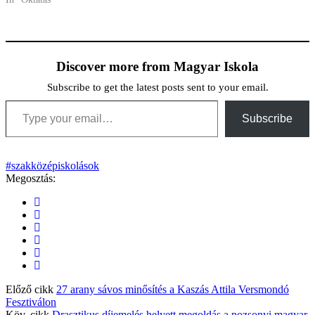
Discover more from Magyar Iskola
Subscribe to get the latest posts sent to your email.
Type your email…
Subscribe
#szakközépiskolások
Megosztás:
Előző cikk
27 arany sávos minősítés a Kaszás Attila Versmondó
Fesztiválon
Köv. cikk
Drasztikus díjemelés helyett megoldás a pozsonyi magyar