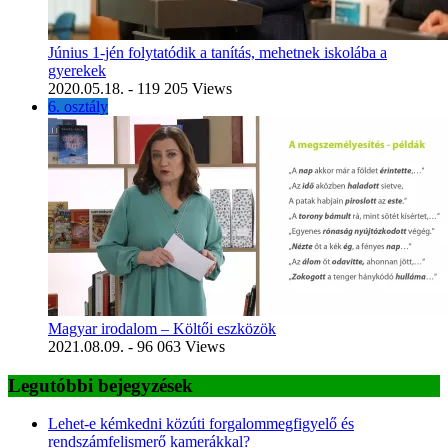
Június 1-jén folytatódik a tanítás, mehetnek iskolába a
gyerekek
2020.05.18.
- 119 205 Views
6. osztály
Magyar irodalom – Költői eszközök
2021.08.09.
- 96 063 Views
Legutóbbi bejegyzések
Lehet-e kémkedni közúti forgalommegfigyelő és
rendszámfelismerő kamerákkal?