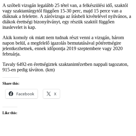
A szóbeli vizsgán legalább 25 tétel van, a felkészülési idő, szaktól
vagy szaktantárgytól függően 15-30 perc, majd 15 perce van a
diáknak a feleletre. A záróvizsga az írásbeli kivételével nyilvános, a
diákok érettségi bizonyítványt, egy részük szaktól függően
inaslevelet is kap.
Akik komoly ok miatt nem tudnak részt venni a vizsgán, három
napon belül, a megfelelő igazolás bemutatásával pótérettségire
jelentkezhetnek, ennek időpontja 2019 szeptembere vagy 2020
februárja.
Tavaly 6492-en érettségiztek szaktanintézetben nappali tagozaton,
915-en pedig távúton. (km)
Share this:
Facebook
X
Like this: