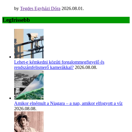
by
Tegdes Egyházi Dóra
2026.08.01.
Legfrissebb
Lehet-e kémkedni közúti forgalommegfigyelő és
rendszámfelismerő kamerákkal?
2026.08.08.
Amikor elnémult a Niagara – a nap, amikor elfogyott a víz
2026.08.08.