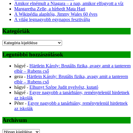
Amikor elnémult a Niagara – a nap, amikor elfogyott a víz
Margaretha Zelle, a hírhedt Mata Hari
A Wikipédia alapítója, Jimmy Wales 60 éves
A világ legnagyobb egynapos fesztiválja
Kategóriák
Kategóriák
Legutóbbi hozzászólások
hágyé
-
Härtlein Károly: Brutális fizika, avagy amit a tanterem
elbír – Rubens cső
geza
-
Härtlein Károly: Brutális fizika, avagy amit a tanterem
elbír – Rubens cső
hágyé
-
Elhunyt Szépe Judit nyelvész, kutató
hágyé
-
Egyre nagyobb a tanárhiány, reménytelenül hirdetnek
az iskolák
Péter
-
Egyre nagyobb a tanárhiány, reménytelenül hirdetnek
az iskolák
Archívum
Archívum