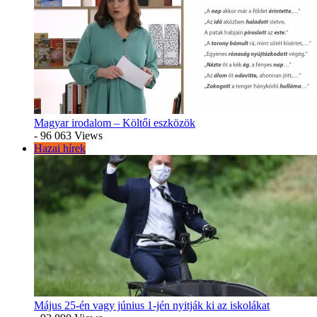
Magyar irodalom – Költői eszközök
- 96 063 Views
Hazai hírek
Május 25-én vagy június 1-jén nyitják ki az iskolákat