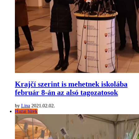
Krajčí szerint is mehetnek iskolába
február 8-án az alsó tagozatosok
by
Lina
2021.02.02.
Hazai hírek