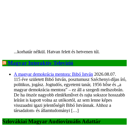
...korhatár nélkül. Hatvan felett és hetvenen túl.
Magyar Interaktív Televízió
A magyar demokrácia mentora: Bibó István
2026.08.07.
115 éve született Bibó István, posztumusz Széchenyi-díjas író,
politikus, jogász. Jogtudós, egyetemi tanár, 1956 hőse és „a
magyar demokrácia mentora” – ez áll a szegedi mellszobrán.
De ha ötször nagyobb elmlékművet és rajta sokszor hosszabb
leírást is kapott volna az utókortól, az sem lenne képes
visszaadni igazi jelentőségét Bibó Istvánnak. Ahhoz a
társadalom- és államtudományi […]
Szlovákiai Magyar Audiovizuális Adattár