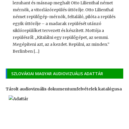
lezuhant és másnap meghalt Otto Lilienthal német
mérnök, a vitorlázórepülés úttörője. Otto Lilienthal
német repülőgép-mérnök, feltaláló, pilóta a repülés
egyik úttörője – a madarak repülését utánzó
siklórepülőket tervezett és készített. Mottója a
repülésről: „Kitalálni egy repülőgépet, az semmi.
Megépíteni azt, az a kezdet. Repülni, az minden.”
Berlinben […]
SZLOVÁKIAI MAGYAR AUDIOVIZUÁLIS ADATTÁR
Tárolt audiovizuális dokumentumfelvételek katalógusa