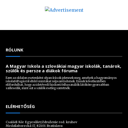
RÓLUNK
A Magyar Iskola a szlovákiai magyar iskolák, tanárok,
szülők és persze a diákok fóruma
Ezen az oldalon esetenként olyan írások jelennek meg, amelyek a hagyományos
iskolafelfogástól eltérő mintákat népszerűsítenek. Ennek következtében
előfordulhat, hogy az idetévedő kiskorú felhasználók látóköre gyorsabban
szélesedik, mint azt a szülők esetleg szeretnék.
ELÉRHETŐSÉG
Családi Kör Egyesület/Združenie rod. kruhov
Medzilaborecká 17, 82101 Bratislava