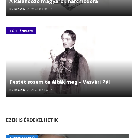
A kalandozó magyarok harcmodora
BY
MARIA
2026.07.31.
TÖRTÉNELEM
Testét sosem találták meg – Vasvári Pál
BY
MARIA
2026.07.14.
EZEK IS ÉRDEKELHETIK
KÖNYVAJÁNLÓ