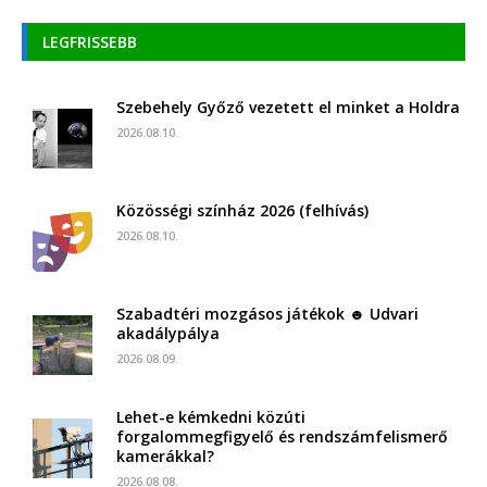
LEGFRISSEBB
Szebehely Győző vezetett el minket a Holdra
2026.08.10.
Közösségi színház 2026 (felhívás)
2026.08.10.
Szabadtéri mozgásos játékok ☻ Udvari
akadálypálya
2026.08.09.
Lehet-e kémkedni közúti
forgalommegfigyelő és rendszámfelismerő
kamerákkal?
2026.08.08.