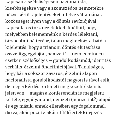
kapcsán a szélsőségesen nacionalista,
kisebbségekre vagy a szomszédos nemzetekre
nézve sértő kijelentéseket, illetve vállalnának
közösséget ilyen vagy a döntés revíziójával
kapcsolatos torz nézetekkel. Anélkül, hogy
mélyebben belemennénk a kérdés lélektani,
társadalmi hátterébe, talán megkockáztatható a
kijelentés, hogy a trianoni döntés elutasítása
összefügg egyfajta „nemzeti” – nem is minden
esetben szélsőséges – gondolkodásmód, identitás
verbális-érzelmi öndefiníciójával. Tanulságos,
hogy bár a sokszor zavaros, érzelmi alapon
nacionalista gondolkodástól nagyon is távol esik,
de még a kérdés történeti megközelítésben is
jelen van – magán a konferencián is megjelent –
kétféle, egy, úgymond, nemzeti (nemzetibb?) alapú
és egy másik, ennek ellenében egy fogalommal,
durva, akár pozitív, akár elítélő értékkifejezés