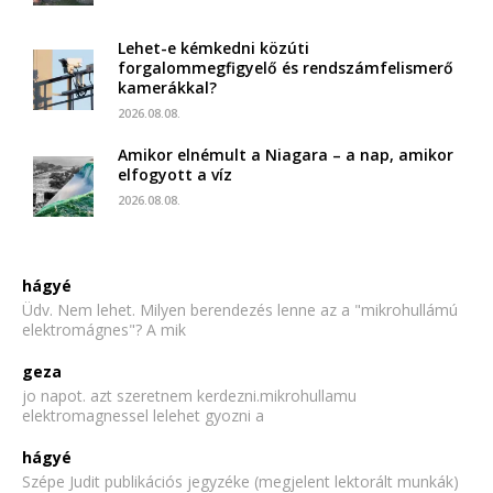
Lehet-e kémkedni közúti
forgalommegfigyelő és rendszámfelismerő
kamerákkal?
2026.08.08.
Amikor elnémult a Niagara – a nap, amikor
elfogyott a víz
2026.08.08.
hágyé
Üdv. Nem lehet. Milyen berendezés lenne az a "mikrohullámú
elektromágnes"? A mik
geza
jo napot. azt szeretnem kerdezni.mikrohullamu
elektromagnessel lelehet gyozni a
hágyé
Szépe Judit publikációs jegyzéke (megjelent lektorált munkák)