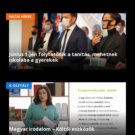
HAZAI HÍREK
Június 1-jén folytatódik a tanítás, mehetnek
iskolába a gyerekek
- 119 206 VIEWS
6. OSZTÁLY
Magyar irodalom – Költői eszközök