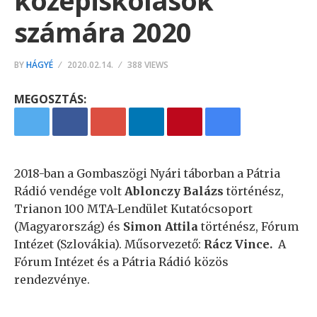
középiskolások
számára 2020
BY
HÁGYÉ
2020.02.14.
388 VIEWS
MEGOSZTÁS:
2018-ban a Gombaszögi Nyári táborban a Pátria
Rádió vendége volt
Ablonczy Balázs
történész,
Trianon 100 MTA-Lendület Kutatócsoport
(Magyarország) és
Simon Attila
történész, Fórum
Intézet (Szlovákia). Műsorvezető:
Rácz Vince.
A
Fórum Intézet és a Pátria Rádió közös
rendezvénye.