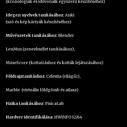
(kronológiák és idővonalk egyszerű készítéséhez)
Idegen nyelvek tanításához
:
Anki
(szó és kép kártyák készítéséhez)
Művészetek tanításához
:
Blender
LenMus
(zeneelmélet tanításához),
MuseScore
(kottaíráshoz és kották lejátszásához)
Földrajztanításhoz
:
Celestia
(világűr),
Marble
(virtuális földgömb és atlasz)
Fizika tanításához
:
FisicaLab
Hardver identifikálása
:
HWiNFO32/64