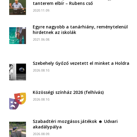
tanterem elbír – Rubens cső
2020.11.09.
Egyre nagyobb a tanárhiány, reménytelenül
hirdetnek az iskolák
2021.06.08.
Szebehely Győző vezetett el minket a Holdra
2026.08.10.
Közösségi színház 2026 (felhívás)
2026.08.10.
Szabadtéri mozgásos játékok ☻ Udvari
akadálypálya
2026.08.09.