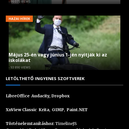
- 96 075 VIEWS
HAZAI HÍREK
Május 25-én vagy június 1-jén nyitják ki az
iskolákat
- 93 890 VIEWS
LETÖLTHETŐ INGYENES SZOFTVEREK
LibreOffice
Audacity
,
Dropbox
XnView Classic
Krita
,
GIMP
,
Paint.NET
Történelemtanításhoz
:
TimelineJS