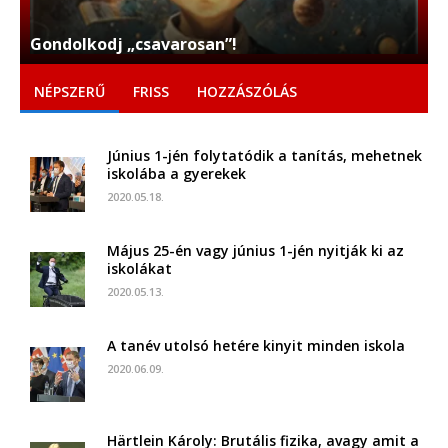
Gondolkodj „csavarosan”!
NÉPSZERŰ
FRISS
HOZZÁSZÓLÁS
Június 1-jén folytatódik a tanítás, mehetnek
iskolába a gyerekek
2020.05.18.
Május 25-én vagy június 1-jén nyitják ki az
iskolákat
2020.05.13.
A tanév utolsó hetére kinyit minden iskola
2020.06.09.
Härtlein Károly: Brutális fizika, avagy amit a