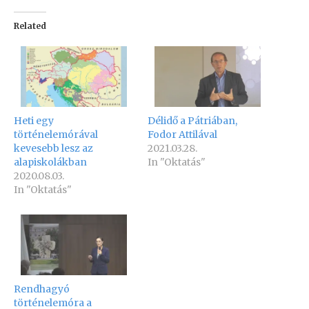
Related
Heti egy
Délidő a Pátriában,
történelemórával
Fodor Attilával
kevesebb lesz az
2021.03.28.
alapiskolákban
In "Oktatás"
2020.08.03.
In "Oktatás"
Rendhagyó
történelemóra a