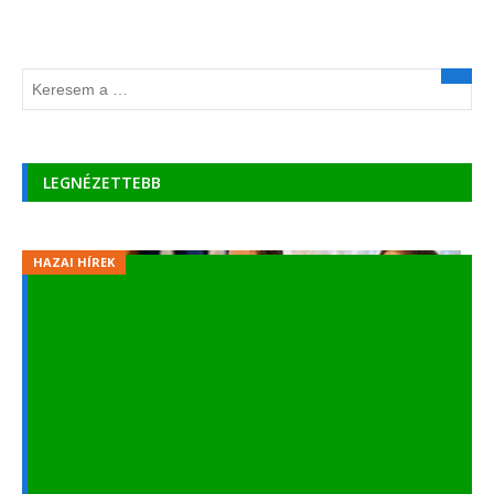
LEGNÉZETTEBB
HAZAI HÍREK
Június 1-jén folytatódik a tanítás, mehetnek
iskolába a gyerekek
2020.05.18.
- 119 206 VIEWS