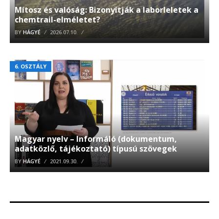
Mítosz és valóság: Bizonyítják a laborleletek a
chemtrail-elméletet?
BY
HÁGYÉ
2026.07.10.
6. OSZTÁLY
Magyar nyelv – Informáló (dokumentum,
adatközlő, tájékoztató) típusú szövegek
BY
HÁGYÉ
2021.09.30.