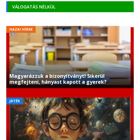
VÁLOGATÁS NÉLKÜL
HAZAI HÍREK
Magyarázzuk a bizonyítványt! Sikerül
megfejteni, hányast kapott a gyerek?
JÁTÉK