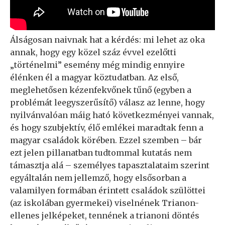
Álságosan naivnak hat a kérdés: mi lehet az oka
annak, hogy egy közel száz évvel ezelőtti
„történelmi” esemény még mindig ennyire
élénken él a magyar köztudatban. Az első,
meglehetősen kézenfekvőnek tűnő (egyben a
problémát leegyszerűsítő) válasz az lenne, hogy
nyilvánvalóan máig ható következményei vannak,
és hogy szubjektív, élő emlékei maradtak fenn a
magyar családok körében. Ezzel szemben – bár
ezt jelen pillanatban tudtommal kutatás nem
támasztja alá – személyes tapasztalataim szerint
egyáltalán nem jellemző, hogy elsősorban a
valamilyen formában érintett családok szülöttei
(az iskolában gyermekei) viselnének Trianon-
ellenes jelképeket, tennének a trianoni döntés