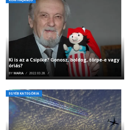
Ki is az a Csipike? Gonosz, boldog, törpe-e vagy
óriás?
BY
MARIA
2022.03.28.
EGYÉB KATEGÓRIA