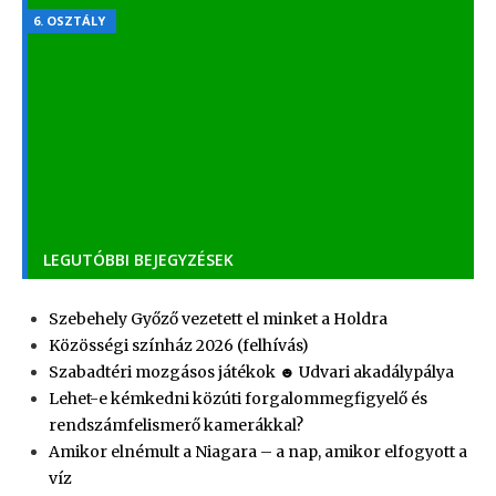
6. OSZTÁLY
Magyar irodalom – Költői eszközök
2021.08.09.
- 96 075 VIEWS
LEGUTÓBBI BEJEGYZÉSEK
Szebehely Győző vezetett el minket a Holdra
Közösségi színház 2026 (felhívás)
Szabadtéri mozgásos játékok ☻ Udvari akadálypálya
Lehet-e kémkedni közúti forgalommegfigyelő és
rendszámfelismerő kamerákkal?
Amikor elnémult a Niagara – a nap, amikor elfogyott a
víz