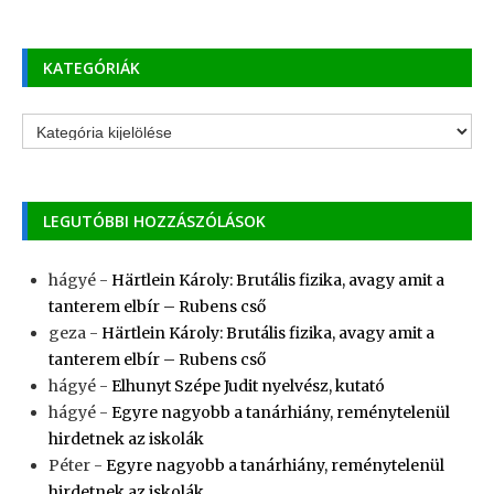
KATEGÓRIÁK
Kategóriák
LEGUTÓBBI HOZZÁSZÓLÁSOK
hágyé
-
Härtlein Károly: Brutális fizika, avagy amit a
tanterem elbír – Rubens cső
geza
-
Härtlein Károly: Brutális fizika, avagy amit a
tanterem elbír – Rubens cső
hágyé
-
Elhunyt Szépe Judit nyelvész, kutató
hágyé
-
Egyre nagyobb a tanárhiány, reménytelenül
hirdetnek az iskolák
Péter
-
Egyre nagyobb a tanárhiány, reménytelenül
hirdetnek az iskolák