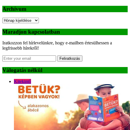
Archívum
Archívum
Maradjon kapcsolatban
Iratkozzon fel hírlevelünkre, hogy e-mailben értesülhessen a
legfrissebb hírekről!
Feliratkozás
Válogatás nélkül
Kitekintő