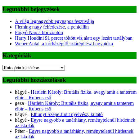
Legutóbbi bejegyzések
A világ legnagyobb egynapos fesztiválja
Fleming nagy felfedezése, a penicillin
Fogyó Nap a horizonton
Harry Houdini 91 percet töltött víz alatt egy lezárt tartályban
Weber Antal, a kórházépítő sztárépítész hagyatéka
Kategóriák
Kategóriák
Legutóbbi hozzászólások
hágyé
-
Härtlein Károly: Brutális fizika, avagy amit a tanterem
elbír – Rubens cső
geza
-
Härtlein Károly: Brutális fizika, avagy amit a tanterem
elbír – Rubens cső
hágyé
-
Elhunyt Szépe Judit nyelvész, kutató
hágyé
-
Egyre nagyobb a tanárhiány, reménytelenül hirdetnek
az iskolák
Péter
-
Egyre nagyobb a tanárhiány, reménytelenül hirdetnek
az iskolák