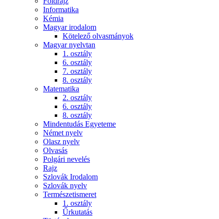
Földrajz
Informatika
Kémia
Magyar irodalom
Kötelező olvasmányok
Magyar nyelvtan
1. osztály
6. osztály
7. osztály
8. osztály
Matematika
2. osztály
6. osztály
8. osztály
Mindentudás Egyeteme
Német nyelv
Olasz nyelv
Olvasás
Polgári nevelés
Rajz
Szlovák Irodalom
Szlovák nyelv
Természetismeret
1. osztály
Űrkutatás