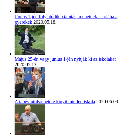
Június 1-jén folytatódik a tanítás, mehetnek iskolába a
gyerekek
2020.05.18.
Május 25-én vagy június 1-jén nyitják ki az iskolákat
2020.05.13.
A tanév utolsó hetére kinyit minden iskola
2020.06.09.