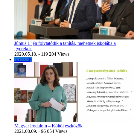
Június 1-jén folytatódik a tanítás, mehetnek iskolába a
gyerekek
2020.05.18.
- 119 204 Views
6. osztály
Magyar irodalom – Költői eszközök
2021.08.09.
- 96 054 Views