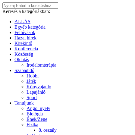
Keresés a kategóriákban:
ÁLLÁS
Egyéb kategória
Felhívások
Hazai hírek
Kitekintő
Konferencia
Közösség
Oktatás
Irodalomterápia
Szabadidő
Hobbi
Játék
Könyvajánló
Lapajánló
Sport
Tanuljunk
Angol nyelv
Biológia
Ének/Zene
Fizika
8. osztály