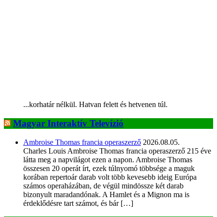
...korhatár nélkül. Hatvan felett és hetvenen túl.
Magyar Interaktív Televízió
Ambroise Thomas francia operaszerző
2026.08.05.
Charles Louis Ambroise Thomas francia operaszerző 215 éve
látta meg a napvilágot ezen a napon. Ambroise Thomas
összesen 20 operát írt, ezek túlnyomó többsége a maguk
korában repertoár darab volt több kevesebb ideig Európa
számos operaházában, de végül mindössze két darab
bizonyult maradandónak. A Hamlet és a Mignon ma is
érdeklődésre tart számot, és bár […]