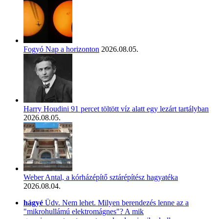
Fogyó Nap a horizonton
2026.08.05.
Harry Houdini 91 percet töltött víz alatt egy lezárt tartályban
2026.08.05.
Weber Antal, a kórházépítő sztárépítész hagyatéka
2026.08.04.
hágyé
Üdv. Nem lehet. Milyen berendezés lenne az a
"mikrohullámú elektromágnes"? A mik