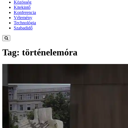
Közösség
Kitekintő
Konferencia
Vélemény
Technológia
Szabadidő
Tag: történelemóra