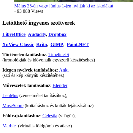
Május 25-én vagy június 1-jén nyitják ki az iskolákat
- 93 888 Views
Letölthető ingyenes szoftverek
LibreOffice
Audacity
,
Dropbox
XnView Classic
Krita
,
GIMP
,
Paint.NET
Történelemtanításhoz
:
TimelineJS
(kronológiák és idővonalk egyszerű készítéséhez)
Idegen nyelvek tanításához
:
Anki
(szó és kép kártyák készítéséhez)
Művészetek tanításához
:
Blender
LenMus
(zeneelmélet tanításához),
MuseScore
(kottaíráshoz és kották lejátszásához)
Földrajztanításhoz
:
Celestia
(világűr),
Marble
(virtuális földgömb és atlasz)