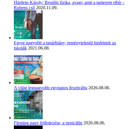
Härtlein Károly: Brutális fizika, avagy amit a tanterem elbír –
Rubens cső
2020.11.09.
Egyre nagyobb a tanárhiány, reménytelenül hirdetnek az
iskolák
2021.06.08.
A világ legnagyobb egynapos fesztiválja
2026.08.06.
Fleming nagy felfedezése, a penicillin
2026.08.06.