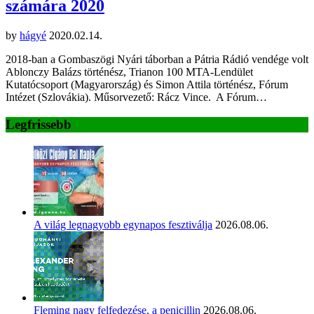
számára 2020
by
hágyé
2020.02.14.
2018-ban a Gombaszögi Nyári táborban a Pátria Rádió vendége volt
Ablonczy Balázs történész, Trianon 100 MTA-Lendület
Kutatócsoport (Magyarország) és Simon Attila történész, Fórum
Intézet (Szlovákia). Műsorvezető: Rácz Vince. A Fórum…
Legfrissebb
A világ legnagyobb egynapos fesztiválja
2026.08.06.
Fleming nagy felfedezése, a penicillin
2026.08.06.