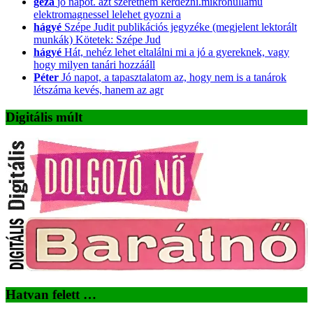
geza
jo napot. azt szeretnem kerdezni.mikrohullamu
elektromagnessel lelehet gyozni a
hágyé
Szépe Judit publikációs jegyzéke (megjelent lektorált
munkák) Kötetek: Szépe Jud
hágyé
Hát, nehéz lehet eltalálni mi a jó a gyereknek, vagy
hogy milyen tanári hozzááll
Péter
Jó napot, a tapasztalatom az, hogy nem is a tanárok
létszáma kevés, hanem az agr
Digitális múlt
Hatvan felett …