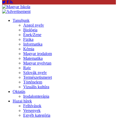
Tanuljunk
Angol nyelv
Biológia
Ének/Zene
Fizika
Informatika
Kémia
Magyar irodalom
Matematika
Magyar nyelvtan
Rajz
Szlovák nyelv
Természetismeret
Történelem
Vizuális kultúra
Oktatás
Irodalomterápia
Hazai hírek
Felhívások
Versenyek
Egyéb kategória