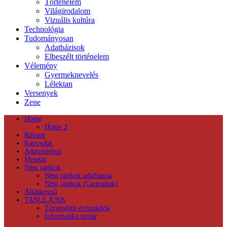
Történelem
Világirodalom
Vizuális kultúra
Technológia
Tudományosan
Adatbázisok
Elbeszélt történelem
Vélemény
Gyermeknevelés
Lélektan
Versenyek
Zene
Home
Home 2
Rólunk
Kapcsolat
Adatvédelem
Mesetár
Népi játékok
Népi játékok adatbázisa
Népi játékok (Csemadok)
Álláskereső
TANULJUNK
Történelmi évfordulók
Informatika szótár