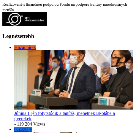
Realizované s finančnou podporou Fondu na podporu kultúry národnostných
menšín
Legnézettebb
Hazai hírek
Június 1-jén folytatódik a tanítás, mehetnek iskolába a
gyerekek
- 119 204 Views
6. osztály