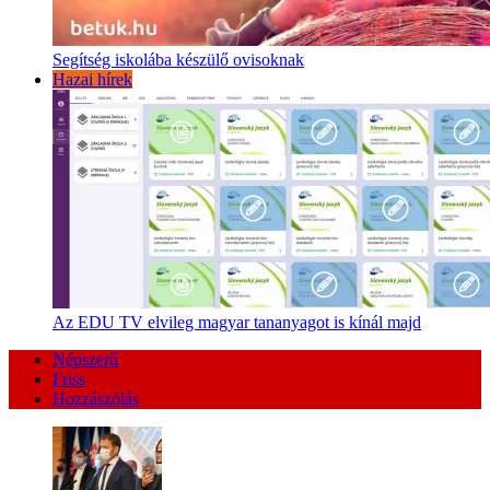
Segítség iskolába készülő ovisoknak
Hazai hírek
Az EDU TV elvileg magyar tananyagot is kínál majd
Népszerű
Friss
Hozzászólás