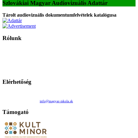
Szlovákiai Magyar Audiovizuális Adattár
Tárolt audiovizuális dokumentumfelvételek katalógusa
Rólunk
A Magyar Iskola a szlovákiai magyar iskolák, tanárok, szülők és
persze a diákok fóruma
Ezen az oldalon esetenként olyan írások jelennek meg, amelyek a hagyományos iskolafelfogástól eltérő
mintákat népszerűsítenek. Ennek következtében előfordulhat, hogy az idetévedő kiskorú felhasználók
látóköre gyorsabban szélesedik, mint azt a szülők esetleg szeretnék.
Elérhetőség
Családi Kör Egyesület/Združenie rod. kruhov
Medzilaborecká 17, 82101 Bratislava
+421 911 732 190 |
info@magyar-iskola.sk
Támogató